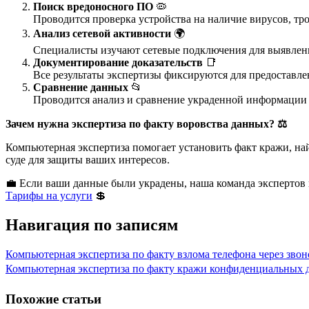
Поиск вредоносного ПО
🦠
Проводится проверка устройства на наличие вирусов, тр
Анализ сетевой активности
🌍
Специалисты изучают сетевые подключения для выявлени
Документирование доказательств
📑
Все результаты экспертизы фиксируются для предоставле
Сравнение данных
📂
Проводится анализ и сравнение украденной информации 
Зачем нужна экспертиза по факту воровства данных?
⚖️
Компьютерная экспертиза помогает установить факт кражи, на
суде для защиты ваших интересов.
💼 Если ваши данные были украдены, наша команда экспертов 
Тарифы на услуги
💲
Навигация по записям
Компьютерная экспертиза по факту взлома телефона через звон
Компьютерная экспертиза по факту кражи конфиденциальных д
Похожие статьи