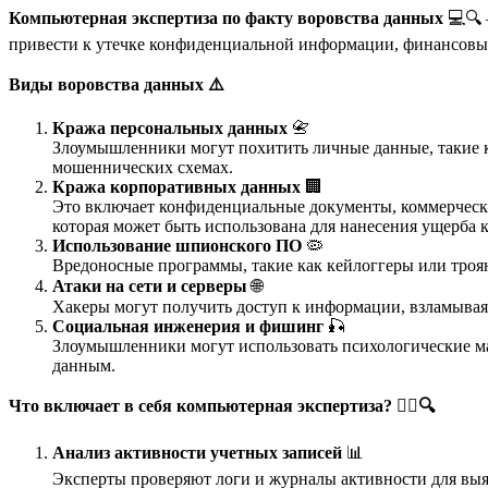
Компьютерная экспертиза по факту воровства данных
💻🔍 
привести к утечке конфиденциальной информации, финансовым
Виды воровства данных
⚠️
Кража персональных данных
📇
Злоумышленники могут похитить личные данные, такие ка
мошеннических схемах.
Кража корпоративных данных
🏢
Это включает конфиденциальные документы, коммерческ
которая может быть использована для нанесения ущерба 
Использование шпионского ПО
🦠
Вредоносные программы, такие как кейлоггеры или троян
Атаки на сети и серверы
🌐
Хакеры могут получить доступ к информации, взламывая с
Социальная инженерия и фишинг
🎣
Злоумышленники могут использовать психологические ма
данным.
Что включает в себя компьютерная экспертиза?
🕵
🔍
Анализ активности учетных записей
📊
Эксперты проверяют логи и журналы активности для выя