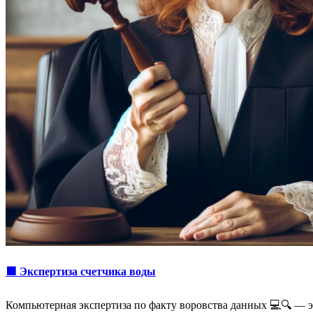
🟩 Экспертиза счетчика воды
Компьютерная экспертиза по факту воровства данных 💻🔍 — 