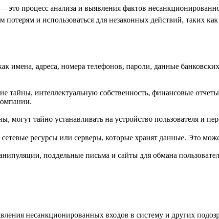
— это процесс анализа и выявления фактов несанкционированн
 потерям и использоваться для незаконных действий, таких ка
к имена, адреса, номера телефонов, пароли, данные банковски
ие тайны, интеллектуальную собственность, финансовые отчет
компании.
ы, могут тайно устанавливать на устройство пользователя и п
етевые ресурсы или серверы, которые хранят данные. Это может
нипуляции, поддельные письма и сайты для обмана пользовате
вления несанкционированных входов в систему и других подоз