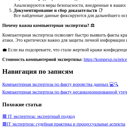
Анализируются меры безопасности, внедренные в ваших
Документирование и сбор доказательств
📑
Все найденные данные фиксируются для дальнейшего исп
Почему важна компьютерная экспертиза?
⚖️
Компьютерная экспертиза позволяет быстро выявить факты кр
атаки. Это критически важно для защиты личной информации и
💼 Если вы подозреваете, что стали жертвой кражи конфиденц
Стоимость компьютерной экспертизы:
https://kompexp.ru/price
Навигация по записям
Компьютерная экспертиза по факту воровства данных 💻🔍
Компьютерная экспертиза по факту несанкционированной утеч
Похожие статьи
🟩 IT экспертиза: экспертный подход
🟩IT экспертиза: судебная практика и процессуальные аспекты