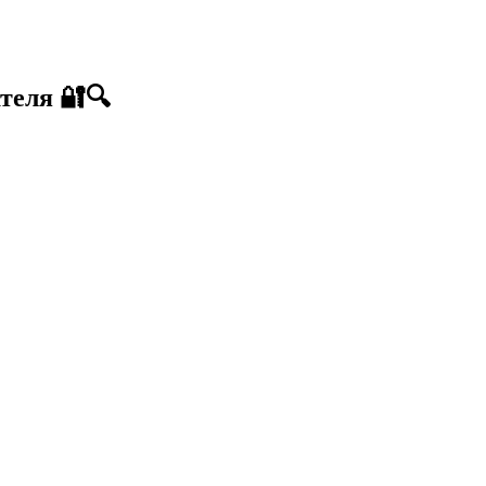
теля 🔐🔍