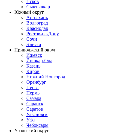
Псков
Сыктывкар
Южный округ
Астрахань
Волгоград
Краснодар
Ростов-на-Дону
Сочи
Элиста
Приволжский округ
Ижевск
Йошкар-Ола
Казань
Киров
Нижний Новгород
Оренбург
Пенза
Пермь
Самара
Саранск
Саратов
Ульяновск
Уфа
Чебоксары
Уральский округ