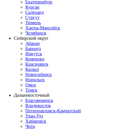
Екатеринбург
Курган
Салехард
Сургут
Тюмень
Ханты-Мансийск
Челябинск
Сибирский округ
Абакан
Барнаул
Иркутск
Кемерово
Красноярск
Кызыл
Новосибирск
Норильск
Омск
Томск
Дальневосточный
Благовещенск
Владивосток
Петропавловск-Камчатский
Улан-Удэ
Хабаровск
Чита