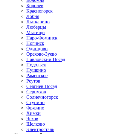
Коломна
Королев
Красногорск
Лобня
Лыткарино
Люберцы
Мытищи
Наро-Фоминск
Ногинск
Одинцово
Орехово-Зуево
Павловский Посад
Подольск
Пушкино
Раменское
Реутов
Сергиев Посад
Серпухов
Солнечногорск
Ступино
Фрязино
Химки
Чехов
Щелково
Электросталь