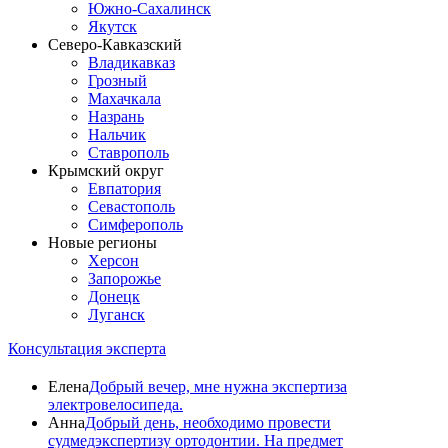
Южно-Сахалинск
Якутск
Северо-Кавказский
Владикавказ
Грозный
Махачкала
Назрань
Нальчик
Ставрополь
Крымский округ
Евпатория
Севастополь
Симферополь
Новые регионы
Херсон
Запорожье
Донецк
Луганск
Консультация эксперта
Елена
Добрый вечер, мне нужна экспертиза
электровелосипеда.
Анна
Добрый день, необходимо провести
судмедэкспертизу ортодонтии. На предмет