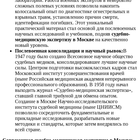
лаборатории. Работа военных экспертов в невероятно
сложных полевых условиях позволила накопить
колоссальный опыт по диагностике огнестрельных и
взрывных травм, установлению причин смерти,
идентификации погибших. Этот уникальный
практический материал стал основой для послевоенных
научных исследований и учебников, подняв
судебно-
медицинскую экспертизу в Москве
на качественно
новый уровень.
Послевоенная консолидация и научный рывок:
В
1947 году было создано Всесоюзное научное общество
судебных медиков, консолидировавшее лучшие научные
силы. Центром подготовки высококлассных кадров стал
Московский институт усовершенствования врачей
(ныне Российская медицинская академия непрерывного
профессионального образования). В 1958 году начал
выходить журнал «Судебно-медицинская экспертиза»,
ставший главной трибуной для обмена опытом.
Создание в Москве Научно-исследовательского
института судебной медицины (ныне ЦНИИСМ)
позволило сосредоточить фундаментальные и
прикладные исследования, разрабатывать новые
методики и стандарты, которые затем внедрялись по
всей стране.