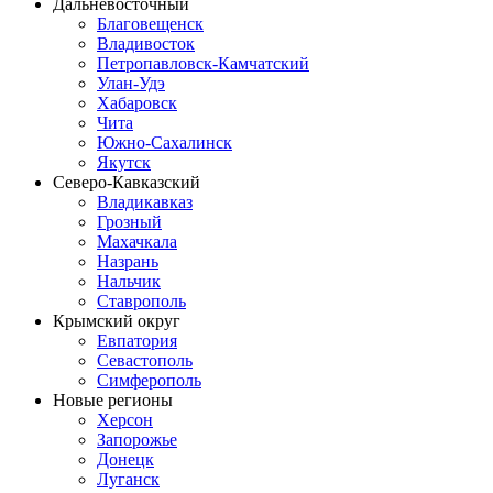
Дальневосточный
Благовещенск
Владивосток
Петропавловск-Камчатский
Улан-Удэ
Хабаровск
Чита
Южно-Сахалинск
Якутск
Северо-Кавказский
Владикавказ
Грозный
Махачкала
Назрань
Нальчик
Ставрополь
Крымский округ
Евпатория
Севастополь
Симферополь
Новые регионы
Херсон
Запорожье
Донецк
Луганск