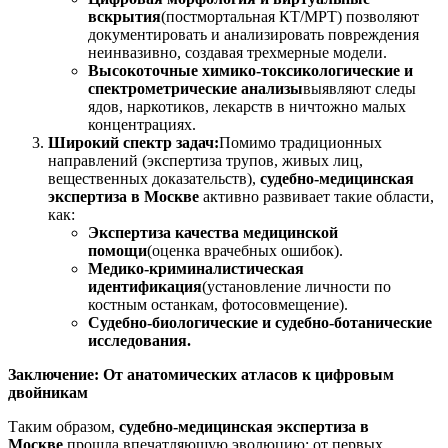
вскрытия
(постмортальная КТ/МРТ) позволяют
документировать и анализировать повреждения
неинвазивно, создавая трехмерные модели.
Высокоточные химико-токсикологические и
спектрометрические анализы
выявляют следы
ядов, наркотиков, лекарств в ничтожно малых
концентрациях.
Широкий спектр задач:
Помимо традиционных
направлений (экспертиза трупов, живых лиц,
вещественных доказательств),
судебно-медицинская
экспертиза в Москве
активно развивает такие области,
как:
Экспертиза качества медицинской
помощи
(оценка врачебных ошибок).
Медико-криминалистическая
идентификация
(установление личности по
костным останкам, фотосовмещение).
Судебно-биологические и судебно-ботанические
исследования.
Заключение: От анатомических атласов к цифровым
двойникам
Таким образом,
судебно-медицинская экспертиза в
Москве
прошла впечатляющую эволюцию: от первых