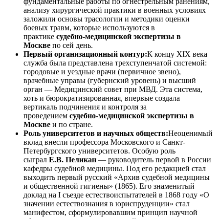
фундаментальные работы по огнестрельным ранениям,
анализу хирургической практики в военных условиях
заложили основы трасологии и методики оценки
боевых травм, которые используются в
практике
судебно-медицинской экспертизы в
Москве
по сей день.
Первый организационный контур:
К концу XIX века
служба была представлена трехступенчатой системой:
городовые и уездные врачи (первичное звено),
врачебные управы (губернский уровень) и высший
орган — Медицинский совет при МВД. Эта система,
хоть и бюрократизированная, впервые создала
вертикаль подчинения и контроля за
проведением
судебно-медицинской экспертизы в
Москве
и по стране.
Роль университетов и научных обществ:
Неоценимый
вклад внесли профессора Московского и Санкт-
Петербургского университетов. Особую роль
сыграл
Е.В. Пеликан
— руководитель первой в России
кафедры судебной медицины. Под его редакцией стал
выходить первый русский «Архив судебной медицины
и общественной гигиены» (1865). Его знаменитый
доклад на I съезде естествоиспытателей в 1868 году «О
значении естествознания в юриспруденции» стал
манифестом, сформулировавшим принцип научной