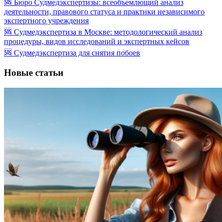
🆘 Бюро Судмедэкспертизы: всеобъемлющий анализ
деятельности, правового статуса и практики независимого
экспертного учреждения
🆘 Судмедэкспертиза в Москве: методологический анализ
процедуры, видов исследований и экспертных кейсов
🆘 Судмедэкспертиза для снятия побоев
Новые статьи