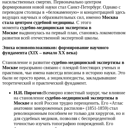
насильственных смертях. Первоначально центром
формирования новой науки стал Санкт-Петербург. Однако с
переводом столицы в «белокаменную» и концентрацией здесь
ведущих научных и образовательных сил, именно
Москва
стала центром судебной медицины
. С этого
момента
судебно-медицинская экспертиза в
Москве
выдвинулась на первый план, становясь локомотивом
развития всей отечественной экспертной школы.
Эпоха основоположников: формирование научного
фундамента (XIX – начало XX века)
Становление и развитие
судебно-медицинской экспертизы в
Москве
неразрывно связано с плеядой блестящих ученых и
практиков, чьи имена навсегда вписаны в историю науки. Это
были не просто врачи, а энциклопедисты, закладывавшие
теоретический и практический фундамент.
Н.И. Пирогов:
Всемирно известный хирург, чье влияние
на становление
судебно-медицинской экспертизы в
Москве
и всей России трудно переоценить. Его «Атлас
анатомии замороженных распилов» (1851-1859) стал
революционным пособием не только для хирургов, но и
для судебных медиков, позволяя с беспрецедентной
точностью изучать топографию повреждений. Его