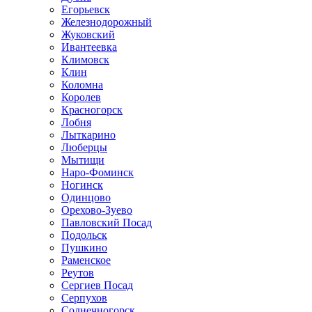
Егорьевск
Железнодорожный
Жуковский
Ивантеевка
Климовск
Клин
Коломна
Королев
Красногорск
Лобня
Лыткарино
Люберцы
Мытищи
Наро-Фоминск
Ногинск
Одинцово
Орехово-Зуево
Павловский Посад
Подольск
Пушкино
Раменское
Реутов
Сергиев Посад
Серпухов
Солнечногорск