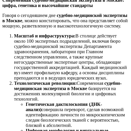
Современная судебно-медицинская экспертиза в Москве:
цифра, генетика и высочайшие стандарты
Говоря о сегодняшнем дне
судебно-медицинской экспертизы
в Москве
, можно констатировать, что она представляет собой
мощную, разветвленную и высокотехнологичную систему.
Масштаб и инфраструктура:
В столице действует
около 100 экспертных подразделений, включая бюро
судебно-медицинской экспертизы Департамента
здравоохранения, лаборатории при Главном
следственном управлении, а также крупные
негосударственные экспертные центры, обладающие
государственной аккредитацией. Каждый медицинский
вуз имеет профильную кафедру, а основы дисциплины
преподаются и в ведущих юридических вузах.
Технологическая революция:
Современная
судебно-
медицинская экспертиза в Москве
базируется на
достижениях молекулярной биологии и цифровых
технологий.
Генетическая дактилоскопия (ДНК-
анализ)
совершила переворот, сделав возможной
идентификацию личности по микроскопическим
следам биологических тканей с вероятностью,
близкой к абсолютной.
Цифровая морфология и виртуальные