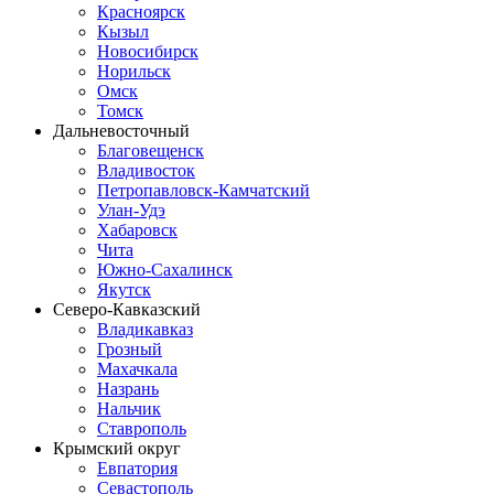
Красноярск
Кызыл
Новосибирск
Норильск
Омск
Томск
Дальневосточный
Благовещенск
Владивосток
Петропавловск-Камчатский
Улан-Удэ
Хабаровск
Чита
Южно-Сахалинск
Якутск
Северо-Кавказский
Владикавказ
Грозный
Махачкала
Назрань
Нальчик
Ставрополь
Крымский округ
Евпатория
Севастополь