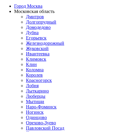
Город Москва
Московская область
Дмитров
Долгопрудный
Домодедово
Дубна
Егорьевск
Железнодорожный
Жуковский
Ивантеевка
Климовск
Клин
Коломна
Королев
Красногорск
Лобня
Лыткарино
Люберцы
Мытищи
Наро-Фоминск
Ногинск
Одинцово
Орехово-Зуево
Павловский Посад