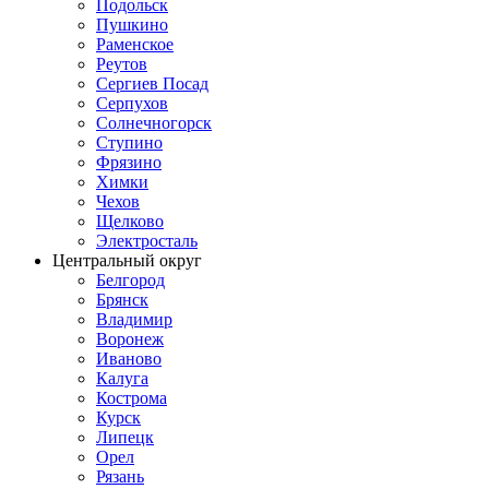
Подольск
Пушкино
Раменское
Реутов
Сергиев Посад
Серпухов
Солнечногорск
Ступино
Фрязино
Химки
Чехов
Щелково
Электросталь
Центральный округ
Белгород
Брянск
Владимир
Воронеж
Иваново
Калуга
Кострома
Курск
Липецк
Орел
Рязань