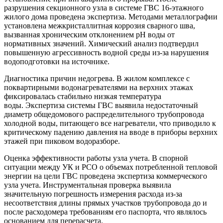
разрушения секционного узла в системе ГВС 16-этажного
жилого дома проведена экспертиза. Методами металлографии
установлена межкристаллитная коррозия сварного шва,
вызванная хроническим отклонением pH воды от
нормативных значений. Химический анализ подтвердил
повышенную агрессивность водной среды из-за нарушения
водоподготовки на источнике.
Диагностика причин недогрева. В жилом комплексе с
поквартирными водонагревателями на верхних этажах
фиксировалась стабильно низкая температура
воды. Экспертиза системы ГВС выявила недостаточный
диаметр общедомового распределительного трубопровода
холодной воды, питающего все нагреватели, что приводило к
критическому падению давления на вводе в приборы верхних
этажей при пиковом водоразборе.
Оценка эффективности работы узла учета. В спорной
ситуации между УК и РСО о объемах потребленной тепловой
энергии на цели ГВС проведена экспертиза коммерческого
узла учета. Инструментальная проверка выявила
значительную погрешность измерения расхода из-за
несоответствия длины прямых участков трубопровода до и
после расходомера требованиям его паспорта, что являлось
основанием для перерасчета.