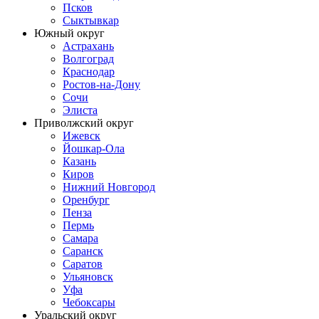
Псков
Сыктывкар
Южный округ
Астрахань
Волгоград
Краснодар
Ростов-на-Дону
Сочи
Элиста
Приволжский округ
Ижевск
Йошкар-Ола
Казань
Киров
Нижний Новгород
Оренбург
Пенза
Пермь
Самара
Саранск
Саратов
Ульяновск
Уфа
Чебоксары
Уральский округ