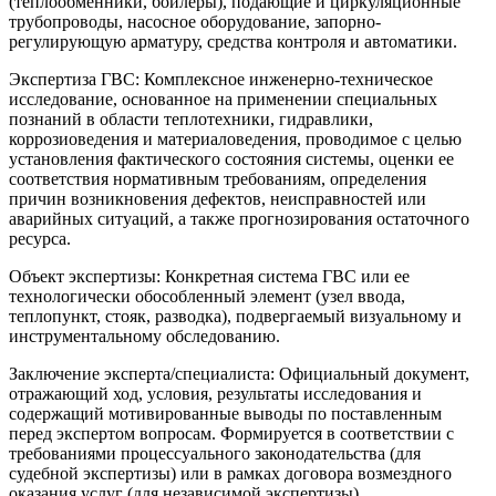
(теплообменники, бойлеры), подающие и циркуляционные
трубопроводы, насосное оборудование, запорно-
регулирующую арматуру, средства контроля и автоматики.
Экспертиза ГВС: Комплексное инженерно-техническое
исследование, основанное на применении специальных
познаний в области теплотехники, гидравлики,
коррозиоведения и материаловедения, проводимое с целью
установления фактического состояния системы, оценки ее
соответствия нормативным требованиям, определения
причин возникновения дефектов, неисправностей или
аварийных ситуаций, а также прогнозирования остаточного
ресурса.
Объект экспертизы: Конкретная система ГВС или ее
технологически обособленный элемент (узел ввода,
теплопункт, стояк, разводка), подвергаемый визуальному и
инструментальному обследованию.
Заключение эксперта/специалиста: Официальный документ,
отражающий ход, условия, результаты исследования и
содержащий мотивированные выводы по поставленным
перед экспертом вопросам. Формируется в соответствии с
требованиями процессуального законодательства (для
судебной экспертизы) или в рамках договора возмездного
оказания услуг (для независимой экспертизы).