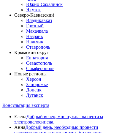
Южно-Сахалинск
Якутск
Северо-Кавказский
Владикавказ
Грозный
Махачкала
Назрань
Нальчик
Ставрополь
Крымский округ
Евпатория
Севастополь
Симферополь
Новые регионы
Херсон
Запорожье
Донецк
Луганск
Консультация эксперта
Елена
Добрый вечер, мне нужна экспертиза
электровелосипеда.
Анна
Добрый день, необходимо провести
судмедэкспертизу ортодонтии. На предмет