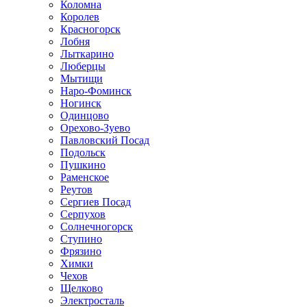
Коломна
Королев
Красногорск
Лобня
Лыткарино
Люберцы
Мытищи
Наро-Фоминск
Ногинск
Одинцово
Орехово-Зуево
Павловский Посад
Подольск
Пушкино
Раменское
Реутов
Сергиев Посад
Серпухов
Солнечногорск
Ступино
Фрязино
Химки
Чехов
Щелково
Электросталь