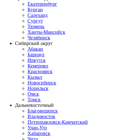
Екатеринбург
Курган
Салехард
Сургут
Тюмень
Ханты-Мансийск
Челябинск
Сибирский округ
Абакан
Барнаул
Иркутск
Кемерово
Красноярск
Кызыл
Новосибирск
Норильск
Омск
Томск
Дальневосточный
Благовещенск
Владивосток
Петропавловск-Камчатский
Улан-Удэ
Хабаровск
Чита