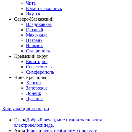
Чита
Южно-Сахалинск
Якутск
Северо-Кавказский
Владикавказ
Грозный
Махачкала
Назрань
Нальчик
Ставрополь
Крымский округ
Евпатория
Севастополь
Симферополь
Новые регионы
Херсон
Запорожье
Донецк
Луганск
Консультация эксперта
Елена
Добрый вечер, мне нужна экспертиза
электровелосипеда.
Анна
Добрый день, необходимо провести