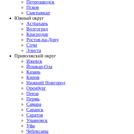
Петрозаводск
Псков
Сыктывкар
Южный округ
Астрахань
Волгоград
Краснодар
Ростов-на-Дону
Сочи
Элиста
Приволжский округ
Ижевск
Йошкар-Ола
Казань
Киров
Нижний Новгород
Оренбург
Пенза
Пермь
Самара
Саранск
Саратов
Ульяновск
Уфа
Чебоксары