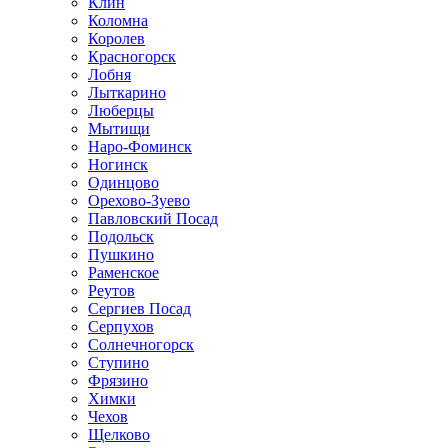
Клин
Коломна
Королев
Красногорск
Лобня
Лыткарино
Люберцы
Мытищи
Наро-Фоминск
Ногинск
Одинцово
Орехово-Зуево
Павловский Посад
Подольск
Пушкино
Раменское
Реутов
Сергиев Посад
Серпухов
Солнечногорск
Ступино
Фрязино
Химки
Чехов
Щелково