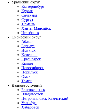
Уральский округ
Екатеринбург
Курган
Салехард
Сургут
Тюмень
Ханты-Мансийск
Челябинск
Сибирский округ
Абакан
Барнаул
Иркутск
Кемерово
Красноярск
Кызыл
Новосибирск
Норильск
Омск
Томск
Дальневосточный
Благовещенск
Владивосток
Петропавловск-Камчатский
Улан-Удэ
Хабаровск