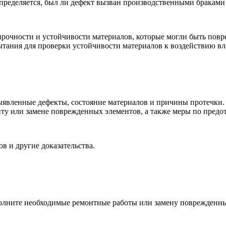
ределяется, был ли дефект вызван производственными браками
рочности и устойчивости материалов, которые могли быть повре
ания для проверки устойчивости материалов к воздействию вл
явленные дефекты, состояние материалов и причины протечки.
ту или замене поврежденных элементов, а также меры по пред
в и другие доказательства.
олните необходимые ремонтные работы или замену поврежденны