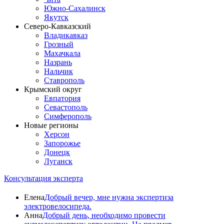
Южно-Сахалинск
Якутск
Северо-Кавказский
Владикавказ
Грозный
Махачкала
Назрань
Нальчик
Ставрополь
Крымский округ
Евпатория
Севастополь
Симферополь
Новые регионы
Херсон
Запорожье
Донецк
Луганск
Консультация эксперта
Елена
Добрый вечер, мне нужна экспертиза
электровелосипеда.
Анна
Добрый день, необходимо провести