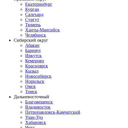
Екатеринбург
Курган
Салехард
Сургут
Тюмень
Ханты-Мансийск
Челябинск
Сибирский округ
Абакан
Барнаул
Иркутск
Кемерово
Красноярск
Кызыл
Новосибирск
Норильск
Омск
Томск
Дальневосточный
Благовещенск
Владивосток
Петропавловск-Камчатский
Улан-Удэ
Хабаровск
Чита