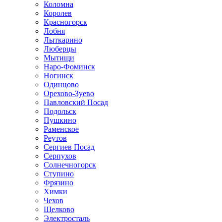
Коломна
Королев
Красногорск
Лобня
Лыткарино
Люберцы
Мытищи
Наро-Фоминск
Ногинск
Одинцово
Орехово-Зуево
Павловский Посад
Подольск
Пушкино
Раменское
Реутов
Сергиев Посад
Серпухов
Солнечногорск
Ступино
Фрязино
Химки
Чехов
Щелково
Электросталь