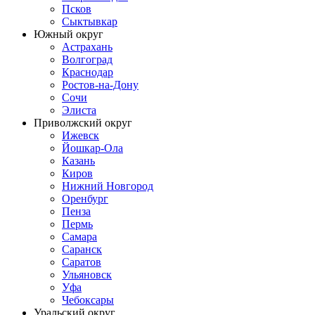
Псков
Сыктывкар
Южный округ
Астрахань
Волгоград
Краснодар
Ростов-на-Дону
Сочи
Элиста
Приволжский округ
Ижевск
Йошкар-Ола
Казань
Киров
Нижний Новгород
Оренбург
Пенза
Пермь
Самара
Саранск
Саратов
Ульяновск
Уфа
Чебоксары
Уральский округ