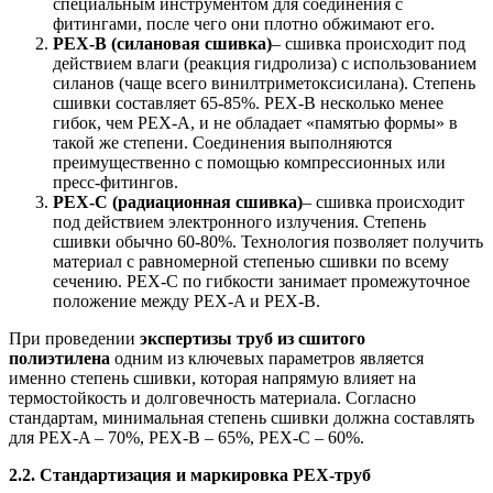
специальным инструментом для соединения с
фитингами, после чего они плотно обжимают его.
PEX-B (силановая сшивка)
– сшивка происходит под
действием влаги (реакция гидролиза) с использованием
силанов (чаще всего винилтриметоксисилана). Степень
сшивки составляет 65-85%. PEX-B несколько менее
гибок, чем PEX-A, и не обладает «памятью формы» в
такой же степени. Соединения выполняются
преимущественно с помощью компрессионных или
пресс-фитингов.
PEX-C (радиационная сшивка)
– сшивка происходит
под действием электронного излучения. Степень
сшивки обычно 60-80%. Технология позволяет получить
материал с равномерной степенью сшивки по всему
сечению. PEX-C по гибкости занимает промежуточное
положение между PEX-A и PEX-B.
При проведении
экспертизы труб из сшитого
полиэтилена
одним из ключевых параметров является
именно степень сшивки, которая напрямую влияет на
термостойкость и долговечность материала. Согласно
стандартам, минимальная степень сшивки должна составлять
для PEX-A – 70%, PEX-B – 65%, PEX-C – 60%.
2.2. Стандартизация и маркировка PEX-труб