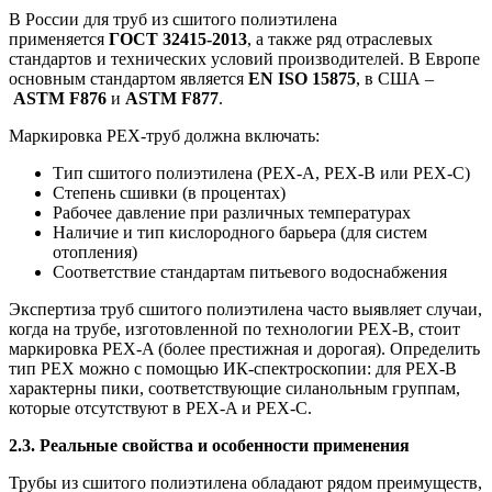
В России для труб из сшитого полиэтилена
применяется
ГОСТ 32415-2013
, а также ряд отраслевых
стандартов и технических условий производителей. В Европе
основным стандартом является
EN ISO 15875
, в США –
ASTM F876
и
ASTM F877
.
Маркировка PEX-труб должна включать:
Тип сшитого полиэтилена (PEX-A, PEX-B или PEX-C)
Степень сшивки (в процентах)
Рабочее давление при различных температурах
Наличие и тип кислородного барьера (для систем
отопления)
Соответствие стандартам питьевого водоснабжения
Экспертиза труб сшитого полиэтилена часто выявляет случаи,
когда на трубе, изготовленной по технологии PEX-B, стоит
маркировка PEX-A (более престижная и дорогая). Определить
тип PEX можно с помощью ИК-спектроскопии: для PEX-B
характерны пики, соответствующие силанольным группам,
которые отсутствуют в PEX-A и PEX-C.
2.3. Реальные свойства и особенности применения
Трубы из сшитого полиэтилена обладают рядом преимуществ,