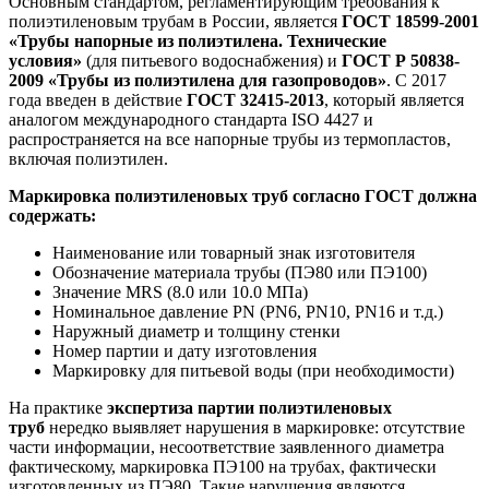
Основным стандартом, регламентирующим требования к
полиэтиленовым трубам в России, является
ГОСТ 18599-2001
«Трубы напорные из полиэтилена. Технические
условия»
(для питьевого водоснабжения) и
ГОСТ Р 50838-
2009 «Трубы из полиэтилена для газопроводов»
. С 2017
года введен в действие
ГОСТ 32415-2013
, который является
аналогом международного стандарта ISO 4427 и
распространяется на все напорные трубы из термопластов,
включая полиэтилен.
Маркировка полиэтиленовых труб согласно ГОСТ должна
содержать:
Наименование или товарный знак изготовителя
Обозначение материала трубы (ПЭ80 или ПЭ100)
Значение MRS (8.0 или 10.0 МПа)
Номинальное давление PN (PN6, PN10, PN16 и т.д.)
Наружный диаметр и толщину стенки
Номер партии и дату изготовления
Маркировку для питьевой воды (при необходимости)
На практике
экспертиза партии полиэтиленовых
труб
нередко выявляет нарушения в маркировке: отсутствие
части информации, несоответствие заявленного диаметра
фактическому, маркировка ПЭ100 на трубах, фактически
изготовленных из ПЭ80. Такие нарушения являются