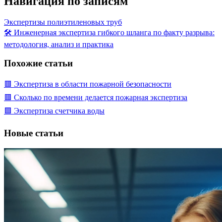
Навигация по записям
Экспертизы полиэтиленовых труб
🛠️ Инженерная экспертиза гибкого шланга по факту разрыва:
методология, анализ и практика
Похожие статьи
🟥 Экспертиза в области пожарной безопасности
🟥 Сколько по времени делается пожарная экспертиза
🟩 Экспертиза счетчика воды
Новые статьи