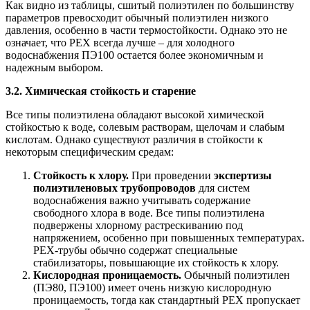
Как видно из таблицы, сшитый полиэтилен по большинству
параметров превосходит обычный полиэтилен низкого
давления, особенно в части термостойкости. Однако это не
означает, что PEX всегда лучше – для холодного
водоснабжения ПЭ100 остается более экономичным и
надежным выбором.
3.2. Химическая стойкость и старение
Все типы полиэтилена обладают высокой химической
стойкостью к воде, солевым растворам, щелочам и слабым
кислотам. Однако существуют различия в стойкости к
некоторым специфическим средам:
Стойкость к хлору.
При проведении
экспертизы
полиэтиленовых трубопроводов
для систем
водоснабжения важно учитывать содержание
свободного хлора в воде. Все типы полиэтилена
подвержены хлорному растрескиванию под
напряжением, особенно при повышенных температурах.
PEX-трубы обычно содержат специальные
стабилизаторы, повышающие их стойкость к хлору.
Кислородная проницаемость.
Обычный полиэтилен
(ПЭ80, ПЭ100) имеет очень низкую кислородную
проницаемость, тогда как стандартный PEX пропускает