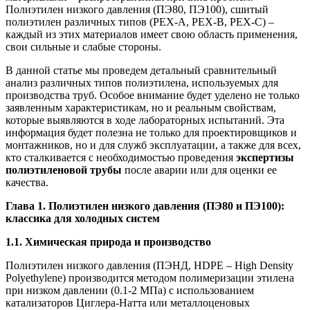
Полиэтилен низкого давления (ПЭ80, ПЭ100), сшитый
полиэтилен различных типов (PEX-A, PEX-B, PEX-C) –
каждый из этих материалов имеет свою область применения,
свои сильные и слабые стороны.
В данной статье мы проведем детальный сравнительный
анализ различных типов полиэтилена, используемых для
производства труб. Особое внимание будет уделено не только
заявленным характеристикам, но и реальным свойствам,
которые выявляются в ходе лабораторных испытаний. Эта
информация будет полезна не только для проектировщиков и
монтажников, но и для служб эксплуатации, а также для всех,
кто сталкивается с необходимостью проведения
экспертизы
полиэтиленовой трубы
после аварии или для оценки ее
качества.
Глава 1. Полиэтилен низкого давления (ПЭ80 и ПЭ100):
классика для холодных систем
1.1. Химическая природа и производство
Полиэтилен низкого давления (ПЭНД, HDPE – High Density
Polyethylene) производится методом полимеризации этилена
при низком давлении (0.1-2 МПа) с использованием
катализаторов Циглера-Натта или металлоценовых