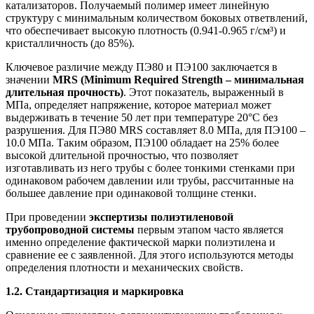
катализаторов. Получаемый полимер имеет линейную
структуру с минимальным количеством боковых ответвлений,
что обеспечивает высокую плотность (0.941-0.965 г/см³) и
кристалличность (до 85%).
Ключевое различие между ПЭ80 и ПЭ100 заключается в
значении
MRS (Minimum Required Strength – минимальная
длительная прочность)
. Этот показатель, выраженный в
МПа, определяет напряжение, которое материал может
выдерживать в течение 50 лет при температуре 20°C без
разрушения. Для ПЭ80 MRS составляет 8.0 МПа, для ПЭ100 –
10.0 МПа. Таким образом, ПЭ100 обладает на 25% более
высокой длительной прочностью, что позволяет
изготавливать из него трубы с более тонкими стенками при
одинаковом рабочем давлении или трубы, рассчитанные на
большее давление при одинаковой толщине стенки.
При проведении
экспертизы полиэтиленовой
трубопроводной системы
первым этапом часто является
именно определение фактической марки полиэтилена и
сравнение ее с заявленной. Для этого используются методы
определения плотности и механических свойств.
1.2. Стандартизация и маркировка