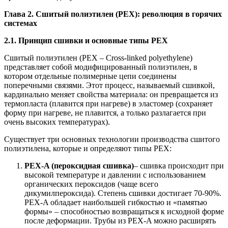
Глава 2. Сшитый полиэтилен (PEX): революция в горячих
системах
2.1. Принцип сшивки и основные типы PEX
Сшитый полиэтилен (PEX – Cross-linked polyethylene)
представляет собой модифицированный полиэтилен, в
котором отдельные полимерные цепи соединены
поперечными связями. Этот процесс, называемый сшивкой,
кардинально меняет свойства материала: он превращается из
термопласта (плавится при нагреве) в эластомер (сохраняет
форму при нагреве, не плавится, а только разлагается при
очень высоких температурах).
Существует три основных технологии производства сшитого
полиэтилена, которые и определяют типы PEX:
PEX-A (пероксидная сшивка)
– сшивка происходит при
высокой температуре и давлении с использованием
органических пероксидов (чаще всего
дикумилпероксида). Степень сшивки достигает 70-90%.
PEX-A обладает наибольшей гибкостью и «памятью
формы» – способностью возвращаться к исходной форме
после деформации. Трубы из PEX-A можно расширять