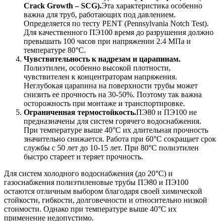
Crack Growth – SCG).
Эта характеристика особенно
важна для труб, работающих под давлением.
Определяется по тесту PENT (Pennsylvania Notch Test).
Для качественного ПЭ100 время до разрушения должно
превышать 100 часов при напряжении 2.4 МПа и
температуре 80°C.
Чувствительность к надрезам и царапинам.
Полиэтилен, особенно высокой плотности,
чувствителен к концентраторам напряжения.
Неглубокая царапина на поверхности трубы может
снизить ее прочность на 30-50%. Поэтому так важна
осторожность при монтаже и транспортировке.
Ограниченная термостойкость.
ПЭ80 и ПЭ100 не
предназначены для систем горячего водоснабжения.
При температуре выше 40°C их длительная прочность
значительно снижается. Работа при 60°C сокращает срок
службы с 50 лет до 10-15 лет. При 80°C полиэтилен
быстро стареет и теряет прочность.
Для систем холодного водоснабжения (до 20°C) и
газоснабжения полиэтиленовые трубы ПЭ80 и ПЭ100
остаются отличным выбором благодаря своей химической
стойкости, гибкости, долговечности и относительно низкой
стоимости. Однако при температуре выше 40°C их
применение недопустимо.