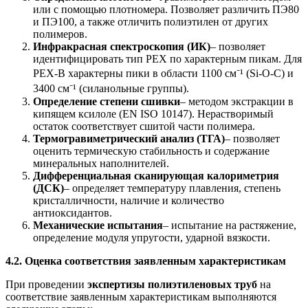
или с помощью плотномера. Позволяет различить ПЭ80
и ПЭ100, а также отличить полиэтилен от других
полимеров.
Инфракрасная спектроскопия (ИК)
– позволяет
идентифицировать тип PEX по характерным пикам. Для
PEX-B характерны пики в области 1100 см⁻¹ (Si-O-C) и
3400 см⁻¹ (силанольные группы).
Определение степени сшивки
– методом экстракции в
кипящем ксилоле (EN ISO 10147). Нерастворимый
остаток соответствует сшитой части полимера.
Термогравиметрический анализ (ТГА)
– позволяет
оценить термическую стабильность и содержание
минеральных наполнителей.
Дифференциальная сканирующая калориметрия
(ДСК)
– определяет температуру плавления, степень
кристалличности, наличие и количество
антиоксидантов.
Механические испытания
– испытание на растяжение,
определение модуля упругости, ударной вязкости.
4.2. Оценка соответствия заявленным характеристикам
При проведении
экспертизы полиэтиленовых труб
на
соответствие заявленным характеристикам выполняются