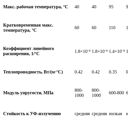
Макс. рабочая температура, °C
40
40
95
Кратковременная макс.
60
60
110
температура, °C
Коэффициент линейного
1.8×10⁻⁴
1.8×10⁻⁴
1.4×10⁻⁴
1
расширения, 1/°C
Теплопроводность, Вт/(м·°C)
0.42
0.42
0.35
0
800-
800-
Модуль упругости, МПа
600-800
1000
1000
Стойкость к УФ-излучению
средняя
средняя
низкая