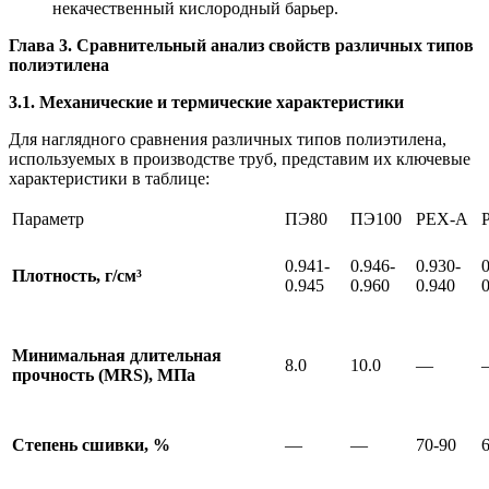
некачественный кислородный барьер.
Глава 3. Сравнительный анализ свойств различных типов
полиэтилена
3.1. Механические и термические характеристики
Для наглядного сравнения различных типов полиэтилена,
используемых в производстве труб, представим их ключевые
характеристики в таблице:
Параметр
ПЭ80
ПЭ100
PEX-A
0.941-
0.946-
0.930-
0
Плотность, г/см³
0.945
0.960
0.940
Минимальная длительная
8.0
10.0
—
прочность (MRS), МПа
Степень сшивки, %
—
—
70-90