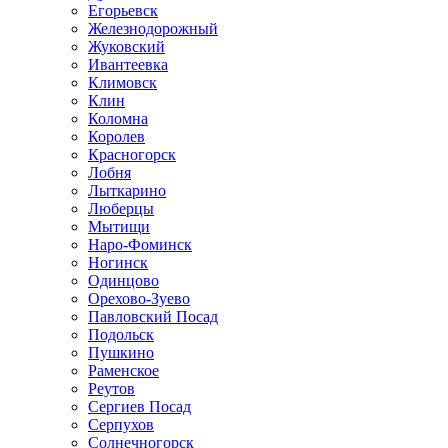
Егорьевск
Железнодорожный
Жуковский
Ивантеевка
Климовск
Клин
Коломна
Королев
Красногорск
Лобня
Лыткарино
Люберцы
Мытищи
Наро-Фоминск
Ногинск
Одинцово
Орехово-Зуево
Павловский Посад
Подольск
Пушкино
Раменское
Реутов
Сергиев Посад
Серпухов
Солнечногорск