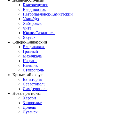
Дальневосточный
Благовещенск
Владивосток
Петропавловск-Камчатский
Улан-Удэ
Хабаровск
Чита
Южно-Сахалинск
Якутск
Северо-Кавказский
Владикавказ
Грозный
Махачкала
Назрань
Нальчик
Ставрополь
Крымский округ
Евпатория
Севастополь
Симферополь
Новые регионы
Херсон
Запорожье
Донецк
Луганск