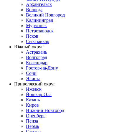
Архангельск
Вологда
Великий Новгород
Калининград
Мурманск
Петрозаводск
Псков
Сыктывкар
Южный округ
Астрахань
Волгоград
Краснодар
Ростов-на-Дону
Сочи
Элиста
Приволжский округ
Ижевск
Йошкар-Ола
Казань
Киров
Нижний Новгород
Оренбург
Пенза
Пермь
Самара