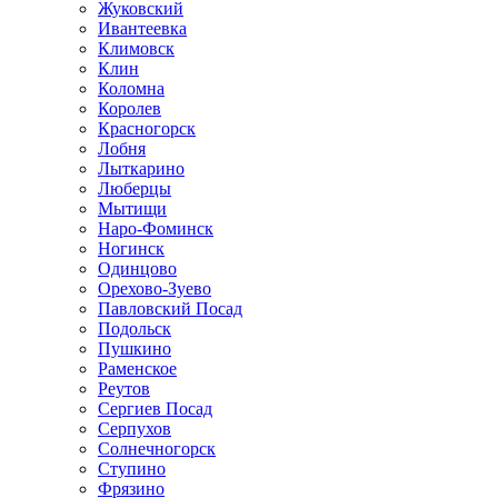
Жуковский
Ивантеевка
Климовск
Клин
Коломна
Королев
Красногорск
Лобня
Лыткарино
Люберцы
Мытищи
Наро-Фоминск
Ногинск
Одинцово
Орехово-Зуево
Павловский Посад
Подольск
Пушкино
Раменское
Реутов
Сергиев Посад
Серпухов
Солнечногорск
Ступино
Фрязино