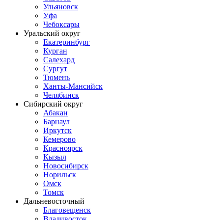
Ульяновск
Уфа
Чебоксары
Уральский округ
Екатеринбург
Курган
Салехард
Сургут
Тюмень
Ханты-Мансийск
Челябинск
Сибирский округ
Абакан
Барнаул
Иркутск
Кемерово
Красноярск
Кызыл
Новосибирск
Норильск
Омск
Томск
Дальневосточный
Благовещенск
Владивосток