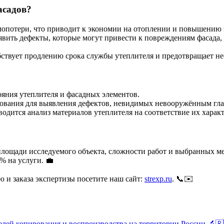
асадов?
плопотери, что приводит к экономии на отоплении и повышению
ыявить дефекты, которые могут привести к повреждениям фасада,
обствует продлению срока службы утеплителя и предотвращает н
яния утеплителя и фасадных элементов.
ования для выявления дефектов, невидимых невооружённым гла
одится анализ материалов утеплителя на соответствие их хара
 площади исследуемого объекта, сложности работ и выбранных м
% на услуги. 💼
 и заказа экспертизы посетите наш сайт:
strexp.ru
. 📞✉️
елей копирования и воспроизводства на территории России 🔬🇷