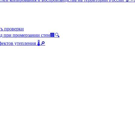
ть проверки
од при промерзании стен🏢🔍
ектов утепления 🌡️🔎