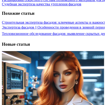
Судебная экспертиза качества утепления фасадов
Похожие статьи
Строительная экспертиза фасадов: ключевые аспекты и важнос
Экспертиза фасадов || Особенности проведения в зимний пери
Тепловизионное обследование фасадов: выявление скрытых деф
Новые статьи