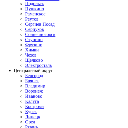
Подольск
Пушкино
Раменское
Реутов
Сергиев Посад
Серпухов
Солнечногорск
Ступино
Фрязино
Химки
Чехов
Щелково
Электросталь
Центральный округ
Белгород
Брянск
Владимир
Воронеж
Иваново
Калуга
Кострома
Курск
Липецк
Орел
Рязань