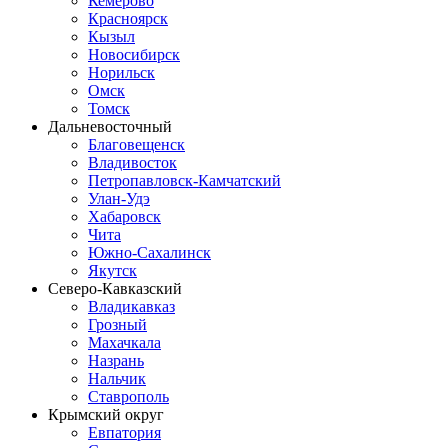
Кемерово
Красноярск
Кызыл
Новосибирск
Норильск
Омск
Томск
Дальневосточный
Благовещенск
Владивосток
Петропавловск-Камчатский
Улан-Удэ
Хабаровск
Чита
Южно-Сахалинск
Якутск
Северо-Кавказский
Владикавказ
Грозный
Махачкала
Назрань
Нальчик
Ставрополь
Крымский округ
Евпатория