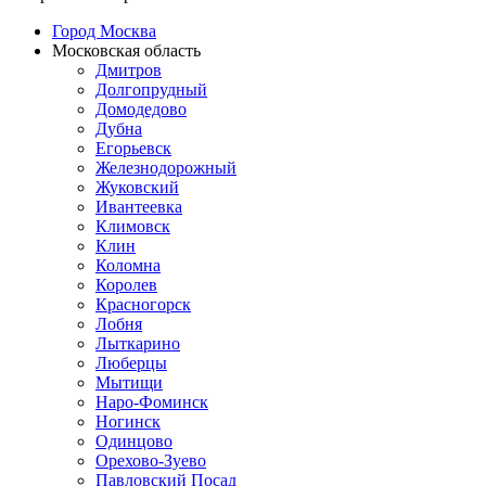
Город Москва
Московская область
Дмитров
Долгопрудный
Домодедово
Дубна
Егорьевск
Железнодорожный
Жуковский
Ивантеевка
Климовск
Клин
Коломна
Королев
Красногорск
Лобня
Лыткарино
Люберцы
Мытищи
Наро-Фоминск
Ногинск
Одинцово
Орехово-Зуево
Павловский Посад