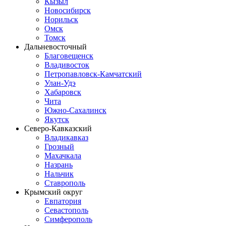
Кызыл
Новосибирск
Норильск
Омск
Томск
Дальневосточный
Благовещенск
Владивосток
Петропавловск-Камчатский
Улан-Удэ
Хабаровск
Чита
Южно-Сахалинск
Якутск
Северо-Кавказский
Владикавказ
Грозный
Махачкала
Назрань
Нальчик
Ставрополь
Крымский округ
Евпатория
Севастополь
Симферополь