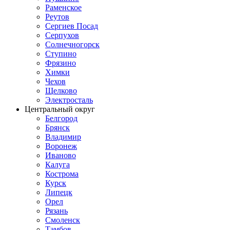
Раменское
Реутов
Сергиев Посад
Серпухов
Солнечногорск
Ступино
Фрязино
Химки
Чехов
Щелково
Электросталь
Центральный округ
Белгород
Брянск
Владимир
Воронеж
Иваново
Калуга
Кострома
Курск
Липецк
Орел
Рязань
Смоленск
Тамбов