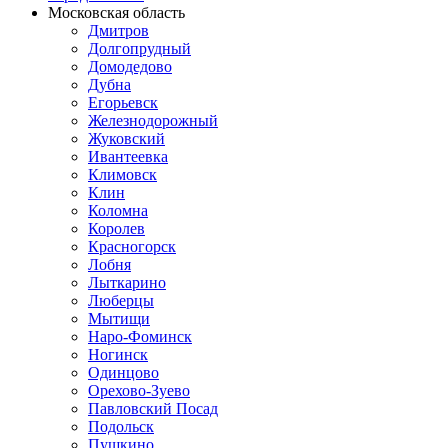
Московская область
Дмитров
Долгопрудный
Домодедово
Дубна
Егорьевск
Железнодорожный
Жуковский
Ивантеевка
Климовск
Клин
Коломна
Королев
Красногорск
Лобня
Лыткарино
Люберцы
Мытищи
Наро-Фоминск
Ногинск
Одинцово
Орехово-Зуево
Павловский Посад
Подольск
Пушкино