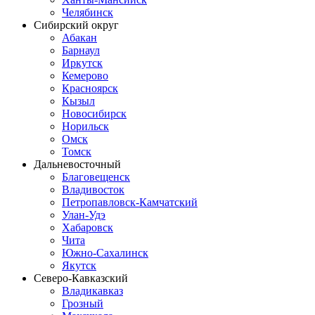
Челябинск
Сибирский округ
Абакан
Барнаул
Иркутск
Кемерово
Красноярск
Кызыл
Новосибирск
Норильск
Омск
Томск
Дальневосточный
Благовещенск
Владивосток
Петропавловск-Камчатский
Улан-Удэ
Хабаровск
Чита
Южно-Сахалинск
Якутск
Северо-Кавказский
Владикавказ
Грозный