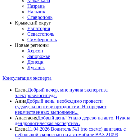
Махачкала
Назрань
Нальчик
Ставрополь
Крымский округ
Евпатория
Севастополь
Симферополь
Новые регионы
Херсон
Запорожье
Донецк
Луганск
Консультация эксперта
Елена
Добрый вечер, мне нужна экспертиза
электровелосипеда.
Анна
Добрый день, необходимо провести
судмедэкспертизу ортодонтии. На предмет
некачественных выполненн...
Анастасия
Добрый день! Упало дерево на авто. Нужна
дендрологическая экспертиза .
Елена
11.04.2026 Водитель №1 (по схеме) двигаясь с
небольшой скоростью на автомобиле ВАЗ 21099