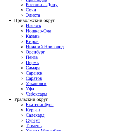
Ростов-на-Дону
Сочи
Элиста
Приволжский округ
Ижевск
Йошкар-Ола
Казань
Киров
Нижний Новгород
Оренбург
Пенза
Пермь
Самара
Саранск
Саратов
Ульяновск
Уфа
Чебоксары
Уральский округ
Екатеринбург
Курган
Салехард
Сургут
Тюмень
Ханты-Мансийск