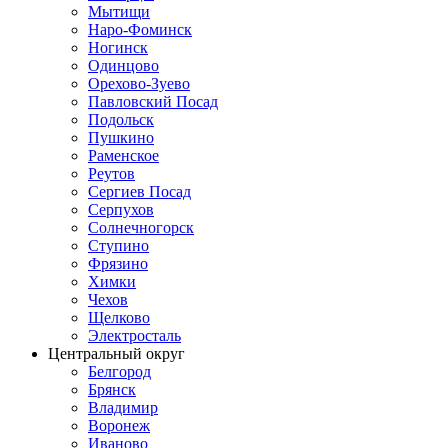
Мытищи
Наро-Фоминск
Ногинск
Одинцово
Орехово-Зуево
Павловский Посад
Подольск
Пушкино
Раменское
Реутов
Сергиев Посад
Серпухов
Солнечногорск
Ступино
Фрязино
Химки
Чехов
Щелково
Электросталь
Центральный округ
Белгород
Брянск
Владимир
Воронеж
Иваново