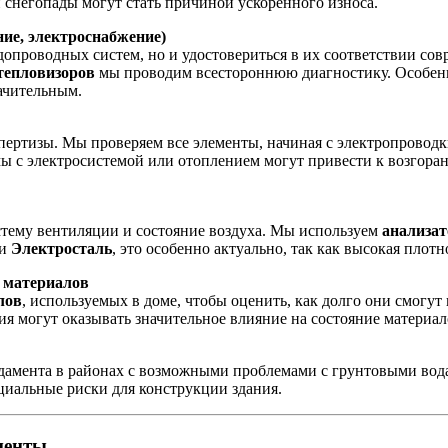
и снегопады могут стать причиной ускоренного износа.
ие, электроснабжение)
допроводных систем, но и удостовериться в их соответствии со
тепловизоров
мы проводим всестороннюю диагностику. Особенно
начительным.
пертизы. Мы проверяем все элементы, начиная с электропроводк
ы с электросистемой или отоплением могут привести к возгорани
стему вентиляции и состояние воздуха. Мы используем
анализат
и
Электросталь
, это особенно актуально, так как высокая плот
 материалов
лов
, используемых в доме, чтобы оценить, как долго они смогу
вия могут оказывать значительное влияние на состояние материал
дамента в районах с возможными проблемами с грунтовыми вода
циальные риски для конструкции здания.
менты