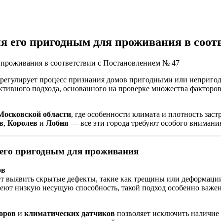
ия его пригодным для проживания в соот
7 регулирует процесс признания домов пригодными или непригод
ъективного подхода, основанного на проверке множества фактор
Московской области
, где особенности климата и плотность зас
в
,
Королев
и
Лобня
— все эти города требуют особого внимани
 его пригодным для проживания
ов
т выявить скрытые дефекты, такие как трещины или деформации
имеют низкую несущую способность, такой подход особенно важ
оров
и
климатических датчиков
позволяет исключить наличие 