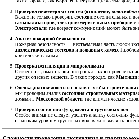
таких городах, как
Королев
и
Реутов
, где частые дожди 
Проверка инженерных систем (отопление, водоснабжен
Важно не только проверять состояние отопительных и во
газоанализаторов
,
электроизмерительных приборов
и
Электростали
, где возраст коммуникаций может быть з
Анализ пожарной безопасности
Пожарная безопасность — неотъемлемая часть любой экс
диэлектрических тестеров
и
пожарных камер
. Проблем
критически важным.
Проверка вентиляции и микроклимата
Особенно в домах старой постройки важно проверить си
других опасных веществ. В таких городах, как
Мытищи
Оценка долговечности и сроков службы строительных
Мы проводим анализ
состояния строительных материа
домами в
Московской области
, где климатические усло
Проверка состояния фундамента и грунтовых вод
Особое внимание следует уделить анализу состояния фун
с высоким уровнем грунтовых вод, важно выявить потен
Сложности проведения экспертизы и спорные мо