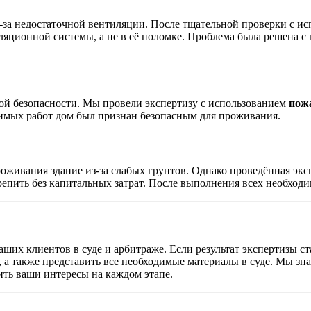
за недостаточной вентиляции. После тщательной проверки с и
ляционной системы, а не в её поломке. Проблема была решена 
й безопасности. Мы провели экспертизу с использованием
пож
имых работ дом был признан безопасным для проживания.
живания здание из-за слабых грунтов. Однако проведённая экс
репить без капитальных затрат. После выполнения всех необхо
аших клиентов в суде и арбитраже. Если результат экспертизы 
 а также представить все необходимые материалы в суде. Мы зн
ить ваши интересы на каждом этапе.