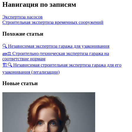
Навигация по записям
Экспертиза насосов
Строительная экспертиза временных сооружений
Похожие статьи
🔍 Независимая экспертиза гаража для узаконивания
🧱⚖️ Строительно-техническая экспертиза гаража на
соответствие нормам
🏗️🔍 Независимая строительная экспертиза гаража для его
узаконивания (легализации)
Новые статьи