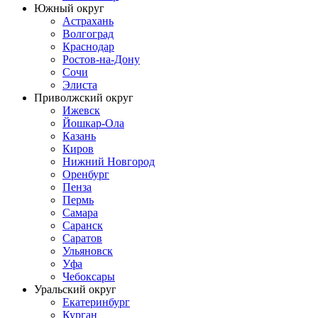
Южный округ
Астрахань
Волгоград
Краснодар
Ростов-на-Дону
Сочи
Элиста
Приволжский округ
Ижевск
Йошкар-Ола
Казань
Киров
Нижний Новгород
Оренбург
Пенза
Пермь
Самара
Саранск
Саратов
Ульяновск
Уфа
Чебоксары
Уральский округ
Екатеринбург
Курган