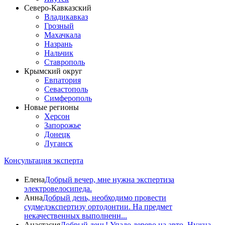
Северо-Кавказский
Владикавказ
Грозный
Махачкала
Назрань
Нальчик
Ставрополь
Крымский округ
Евпатория
Севастополь
Симферополь
Новые регионы
Херсон
Запорожье
Донецк
Луганск
Консультация эксперта
Елена
Добрый вечер, мне нужна экспертиза
электровелосипеда.
Анна
Добрый день, необходимо провести
судмедэкспертизу ортодонтии. На предмет
некачественных выполненн...
Анастасия
Добрый день! Упало дерево на авто. Нужна