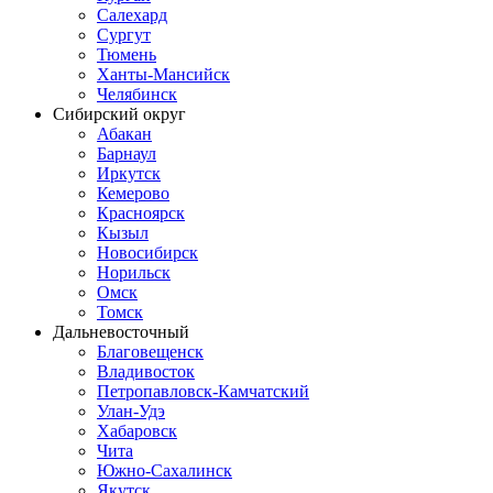
Салехард
Сургут
Тюмень
Ханты-Мансийск
Челябинск
Сибирский округ
Абакан
Барнаул
Иркутск
Кемерово
Красноярск
Кызыл
Новосибирск
Норильск
Омск
Томск
Дальневосточный
Благовещенск
Владивосток
Петропавловск-Камчатский
Улан-Удэ
Хабаровск
Чита
Южно-Сахалинск
Якутск