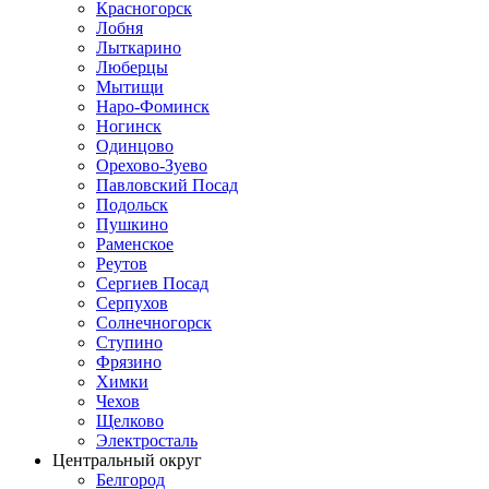
Красногорск
Лобня
Лыткарино
Люберцы
Мытищи
Наро-Фоминск
Ногинск
Одинцово
Орехово-Зуево
Павловский Посад
Подольск
Пушкино
Раменское
Реутов
Сергиев Посад
Серпухов
Солнечногорск
Ступино
Фрязино
Химки
Чехов
Щелково
Электросталь
Центральный округ
Белгород