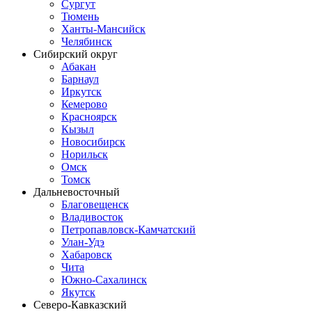
Сургут
Тюмень
Ханты-Мансийск
Челябинск
Сибирский округ
Абакан
Барнаул
Иркутск
Кемерово
Красноярск
Кызыл
Новосибирск
Норильск
Омск
Томск
Дальневосточный
Благовещенск
Владивосток
Петропавловск-Камчатский
Улан-Удэ
Хабаровск
Чита
Южно-Сахалинск
Якутск
Северо-Кавказский