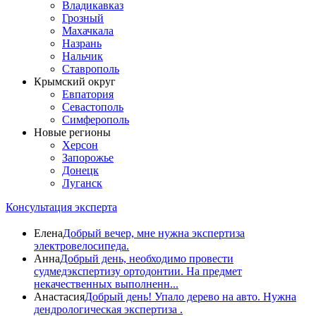
Владикавказ
Грозный
Махачкала
Назрань
Нальчик
Ставрополь
Крымский округ
Евпатория
Севастополь
Симферополь
Новые регионы
Херсон
Запорожье
Донецк
Луганск
Консультация эксперта
Елена
Добрый вечер, мне нужна экспертиза
электровелосипеда.
Анна
Добрый день, необходимо провести
судмедэкспертизу ортодонтии. На предмет
некачественных выполненн...
Анастасия
Добрый день! Упало дерево на авто. Нужна
дендрологическая экспертиза .