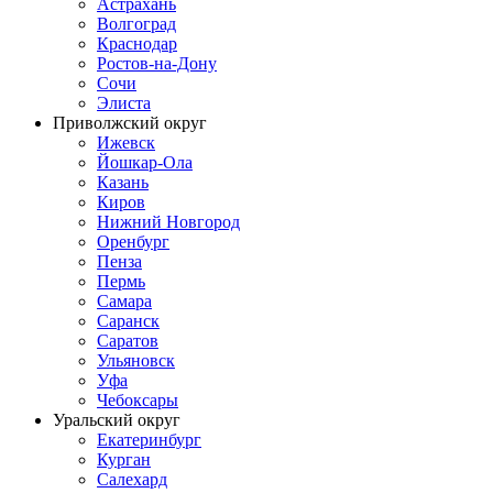
Астрахань
Волгоград
Краснодар
Ростов-на-Дону
Сочи
Элиста
Приволжский округ
Ижевск
Йошкар-Ола
Казань
Киров
Нижний Новгород
Оренбург
Пенза
Пермь
Самара
Саранск
Саратов
Ульяновск
Уфа
Чебоксары
Уральский округ
Екатеринбург
Курган
Салехард