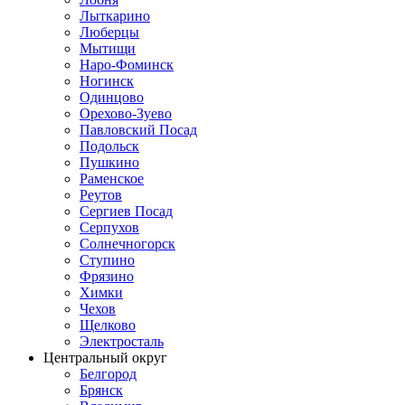
Лыткарино
Люберцы
Мытищи
Наро-Фоминск
Ногинск
Одинцово
Орехово-Зуево
Павловский Посад
Подольск
Пушкино
Раменское
Реутов
Сергиев Посад
Серпухов
Солнечногорск
Ступино
Фрязино
Химки
Чехов
Щелково
Электросталь
Центральный округ
Белгород
Брянск