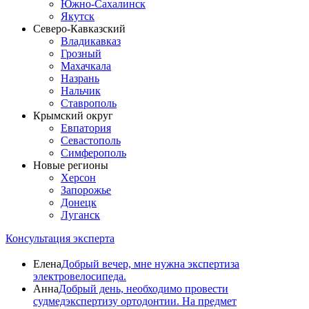
Южно-Сахалинск
Якутск
Северо-Кавказский
Владикавказ
Грозный
Махачкала
Назрань
Нальчик
Ставрополь
Крымский округ
Евпатория
Севастополь
Симферополь
Новые регионы
Херсон
Запорожье
Донецк
Луганск
Консультация эксперта
Елена
Добрый вечер, мне нужна экспертиза
электровелосипеда.
Анна
Добрый день, необходимо провести
судмедэкспертизу ортодонтии. На предмет