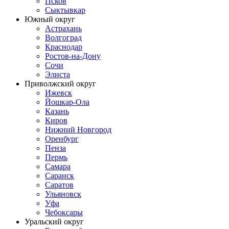
Псков
Сыктывкар
Южный округ
Астрахань
Волгоград
Краснодар
Ростов-на-Дону
Сочи
Элиста
Приволжский округ
Ижевск
Йошкар-Ола
Казань
Киров
Нижний Новгород
Оренбург
Пенза
Пермь
Самара
Саранск
Саратов
Ульяновск
Уфа
Чебоксары
Уральский округ