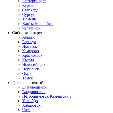
Екатеринбург
Курган
Салехард
Сургут
Тюмень
Ханты-Мансийск
Челябинск
Сибирский округ
Абакан
Барнаул
Иркутск
Кемерово
Красноярск
Кызыл
Новосибирск
Норильск
Омск
Томск
Дальневосточный
Благовещенск
Владивосток
Петропавловск-Камчатский
Улан-Удэ
Хабаровск
Чита