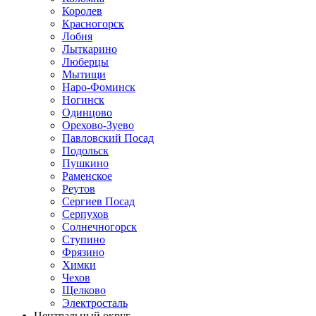
Королев
Красногорск
Лобня
Лыткарино
Люберцы
Мытищи
Наро-Фоминск
Ногинск
Одинцово
Орехово-Зуево
Павловский Посад
Подольск
Пушкино
Раменское
Реутов
Сергиев Посад
Серпухов
Солнечногорск
Ступино
Фрязино
Химки
Чехов
Щелково
Электросталь
Центральный округ