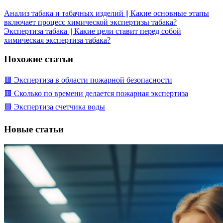
Анализ табака и табачных изделий || Какие основные этапы
включает процесс химической экспертизы табака?
Экспертиза табака || Какие цели ставит перед собой
химическая экспертиза табака?
Похожие статьи
🟥 Экспертиза в области пожарной безопасности
🟥 Сколько по времени делается пожарная экспертиза
🟩 Экспертиза счетчика воды
Новые статьи