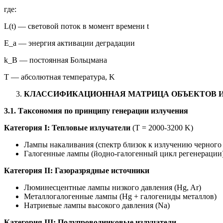
где:
L(t) — световой поток в момент времени t
E_a — энергия активации деградации
k_B — постоянная Больцмана
T — абсолютная температура, K
КЛАССИФИКАЦИОННАЯ МАТРИЦА ОБЪЕКТОВ 
3.1. Таксономия по принципу генерации излучения
Категория I: Тепловые излучатели
(Т = 2000-3200 K)
Лампы накаливания (спектр близок к излучению черного 
Галогенные лампы (йодно-галогенный цикл регенерации
Категория II: Газоразрядные источники
Люминесцентные лампы низкого давления (Hg, Ar)
Металлогалогенные лампы (Hg + галогениды металлов)
Натриевые лампы высокого давления (Na)
Категория III: Полупроводниковые излучатели