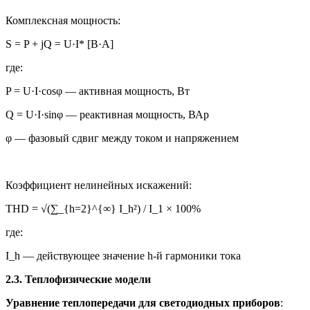
Комплексная мощность:
S = P + jQ = U·I* [В·А]
где:
P = U·I·cosφ — активная мощность, Вт
Q = U·I·sinφ — реактивная мощность, ВАр
φ — фазовый сдвиг между током и напряжением
Коэффициент нелинейных искажений:
THD = √(∑_{h=2}^{∞} I_h²) / I_1 × 100%
где:
I_h — действующее значение h-й гармоники тока
2.3. Теплофизические модели
Уравнение теплопередачи для светодиодных приборов
: