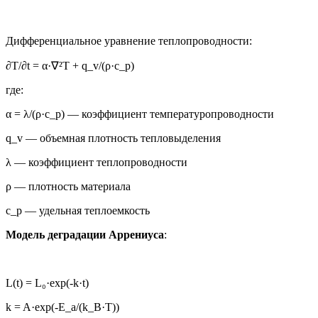
Дифференциальное уравнение теплопроводности:
∂T/∂t = α·∇²T + q_v/(ρ·c_p)
где:
α = λ/(ρ·c_p) — коэффициент температуропроводности
q_v — объемная плотность тепловыделения
λ — коэффициент теплопроводности
ρ — плотность материала
c_p — удельная теплоемкость
Модель деградации Аррениуса
:
L(t) = L₀·exp(-k·t)
k = A·exp(-E_a/(k_B·T))