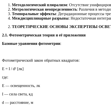
Методологический плюрализм
: Отсутствие унифициров
Метрологическая неопределенность
: Различия в метод
Темпоральные эффекты
: Деградационные процессы тр
Междисциплинарные разрывы
: Недостаточная интегра
ТЕОРЕТИЧЕСКИЕ ОСНОВЫ ЭКСПЕРТИЗЫ ОСВЕ
2.1. Фотометрическая теория и её приложения
Базовые уравнения фотометрии
:
Фотометрический закон обратных квадратов:
E = I / d² [лк]
где:
E — освещенность, лк
I — сила света, кд
d — расстояние, м