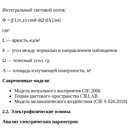
Интегральный световой поток:
Φ = ∫∫ L(x,y)·cosθ·dΩ·dA [лм]
где:
L — яркость, кд/м²
θ — угол между нормалью и направлением наблюдения
Ω — телесный угол, ср
A — площадь излучающей поверхности, м²
Современные модели
:
Модель визуального восприятия CIE 2006
Теория цветового пространства CIELAB
Модель меланопического воздействия (CIE S 026:2018)
2.2. Электрофизические основы
Анализ электрических параметров
: