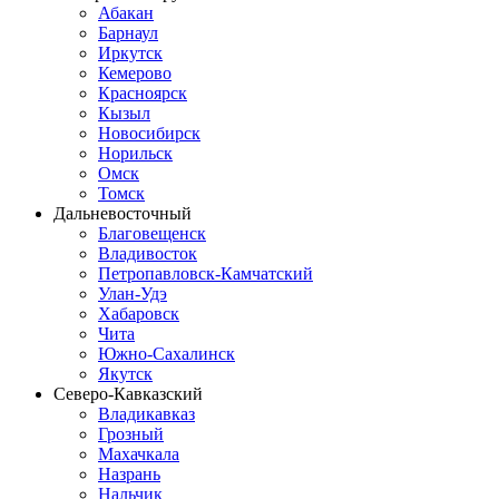
Абакан
Барнаул
Иркутск
Кемерово
Красноярск
Кызыл
Новосибирск
Норильск
Омск
Томск
Дальневосточный
Благовещенск
Владивосток
Петропавловск-Камчатский
Улан-Удэ
Хабаровск
Чита
Южно-Сахалинск
Якутск
Северо-Кавказский
Владикавказ
Грозный
Махачкала
Назрань
Нальчик