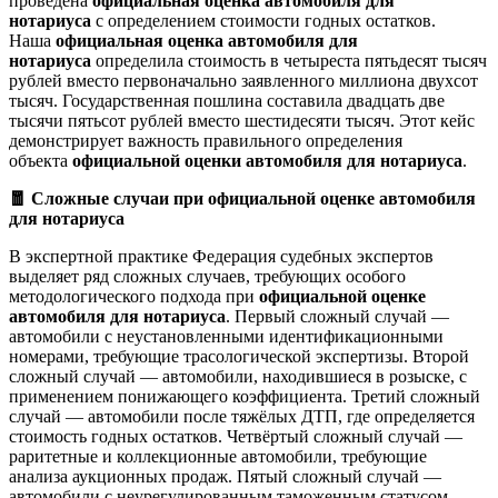
проведена
официальная оценка автомобиля для
нотариуса
с определением стоимости годных остатков.
Наша
официальная оценка автомобиля для
нотариуса
определила стоимость в четыреста пятьдесят тысяч
рублей вместо первоначально заявленного миллиона двухсот
тысяч. Государственная пошлина составила двадцать две
тысячи пятьсот рублей вместо шестидесяти тысяч. Этот кейс
демонстрирует важность правильного определения
объекта
официальной оценки автомобиля для нотариуса
.
🧧 Сложные случаи при официальной оценке автомобиля
для нотариуса
В экспертной практике Федерация судебных экспертов
выделяет ряд сложных случаев, требующих особого
методологического подхода при
официальной оценке
автомобиля для нотариуса
. Первый сложный случай —
автомобили с неустановленными идентификационными
номерами, требующие трасологической экспертизы. Второй
сложный случай — автомобили, находившиеся в розыске, с
применением понижающего коэффициента. Третий сложный
случай — автомобили после тяжёлых ДТП, где определяется
стоимость годных остатков. Четвёртый сложный случай —
раритетные и коллекционные автомобили, требующие
анализа аукционных продаж. Пятый сложный случай —
автомобили с неурегулированным таможенным статусом.