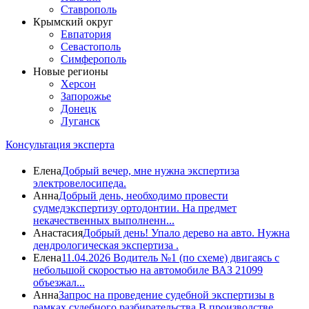
Ставрополь
Крымский округ
Евпатория
Севастополь
Симферополь
Новые регионы
Херсон
Запорожье
Донецк
Луганск
Консультация эксперта
Елена
Добрый вечер, мне нужна экспертиза
электровелосипеда.
Анна
Добрый день, необходимо провести
судмедэкспертизу ортодонтии. На предмет
некачественных выполненн...
Анастасия
Добрый день! Упало дерево на авто. Нужна
дендрологическая экспертиза .
Елена
11.04.2026 Водитель №1 (по схеме) двигаясь с
небольшой скоростью на автомобиле ВАЗ 21099
объезжал...
Анна
Запрос на проведение судебной экспертизы в
рамках судебного разбирательства В производстве