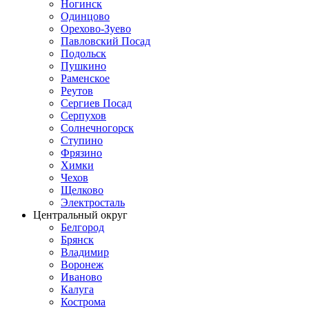
Ногинск
Одинцово
Орехово-Зуево
Павловский Посад
Подольск
Пушкино
Раменское
Реутов
Сергиев Посад
Серпухов
Солнечногорск
Ступино
Фрязино
Химки
Чехов
Щелково
Электросталь
Центральный округ
Белгород
Брянск
Владимир
Воронеж
Иваново
Калуга
Кострома