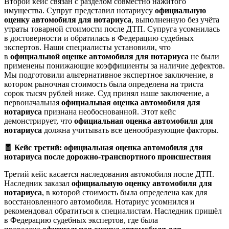
Второй кейс связан с разделом совместно нажитого
имущества. Супруг представил нотариусу
официальную
оценку автомобиля для нотариуса
, выполненную без учёта
утраты товарной стоимости после ДТП. Супруга усомнилась
в достоверности и обратилась в Федерацию судебных
экспертов. Наши специалисты установили, что
в
официальной оценке автомобиля для нотариуса
не были
применены понижающие коэффициенты за наличие дефектов.
Мы подготовили альтернативное экспертное заключение, в
котором рыночная стоимость была определена на триста
сорок тысяч рублей ниже. Суд принял наше заключение, а
первоначальная
официальная оценка автомобиля для
нотариуса
признана необоснованной. Этот кейс
демонстрирует, что
официальная оценка автомобиля для
нотариуса
должна учитывать все ценообразующие факторы.
🧧 Кейс третий: официальная оценка автомобиля для
нотариуса после дорожно-транспортного происшествия
Третий кейс касается наследования автомобиля после ДТП.
Наследник заказал
официальную оценку автомобиля для
нотариуса
, в которой стоимость была определена как для
восстановленного автомобиля. Нотариус усомнился и
рекомендовал обратиться к специалистам. Наследник пришёл
в Федерацию судебных экспертов, где была