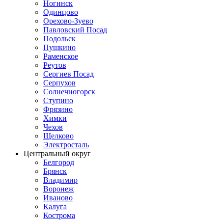
Ногинск
Одинцово
Орехово-Зуево
Павловский Посад
Подольск
Пушкино
Раменское
Реутов
Сергиев Посад
Серпухов
Солнечногорск
Ступино
Фрязино
Химки
Чехов
Щелково
Электросталь
Центральный округ
Белгород
Брянск
Владимир
Воронеж
Иваново
Калуга
Кострома