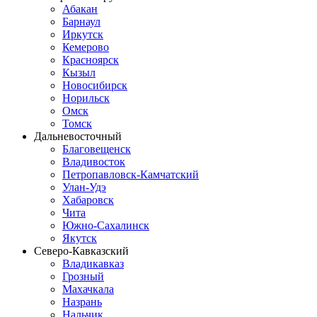
Абакан
Барнаул
Иркутск
Кемерово
Красноярск
Кызыл
Новосибирск
Норильск
Омск
Томск
Дальневосточный
Благовещенск
Владивосток
Петропавловск-Камчатский
Улан-Удэ
Хабаровск
Чита
Южно-Сахалинск
Якутск
Северо-Кавказский
Владикавказ
Грозный
Махачкала
Назрань
Нальчик