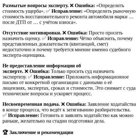
Размытые вопросы эксперту.
❌
Ошибка:
«Определить
стоимость ущерба». ✅
Исправление:
«Определить рыночную
стоимость восстановительного ремонта автомобиля марки …
после ДТП от … с учётом износа».
Отсутствие мотивировки.
❌
Ошибка:
Просто просить
назначить оценку. ✅
Исправление:
Чётко объяснить, почему
представленных доказательств (квитанций, смет)
недостаточно и почему требуется мнение именно судебного
эксперта-оценщика.
Не предоставление информации об
эксперте.
❌
Ошибка:
Только просить суд назначить
экспертизу. ✅
Исправление:
Приложить информационное
письмо от конкретной организации с данными о её
лицензиях, экспертах, сроках и стоимости. Это снимает с суда
технические вопросы и ускоряет процесс.
Несвоевременная подача.
❌
Ошибка:
Заявление ходатайства
в конце процесса, что ведёт к затягиванию разбирательства.
✅
Исправление:
Готовить и заявлять ходатайство как можно
раньше, желательно на стадии подготовки дела.
🏆
Заключение и рекомендации