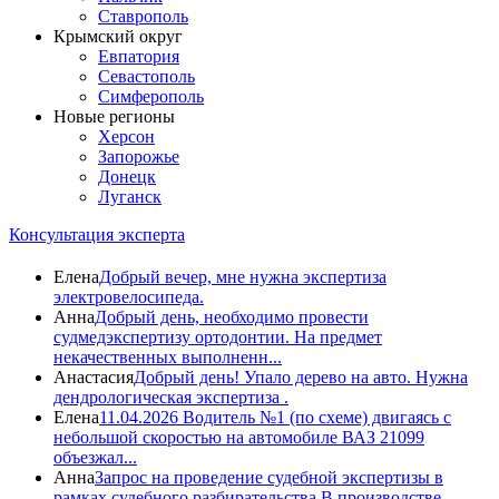
Ставрополь
Крымский округ
Евпатория
Севастополь
Симферополь
Новые регионы
Херсон
Запорожье
Донецк
Луганск
Консультация эксперта
Елена
Добрый вечер, мне нужна экспертиза
электровелосипеда.
Анна
Добрый день, необходимо провести
судмедэкспертизу ортодонтии. На предмет
некачественных выполненн...
Анастасия
Добрый день! Упало дерево на авто. Нужна
дендрологическая экспертиза .
Елена
11.04.2026 Водитель №1 (по схеме) двигаясь с
небольшой скоростью на автомобиле ВАЗ 21099
объезжал...
Анна
Запрос на проведение судебной экспертизы в
рамках судебного разбирательства В производстве