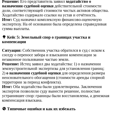
Решение:
Его представитель заявил
ходатайство о
назначении судебной оценки
действительной стоимости
доли, соответствующей стоимости чистых активов общества.
Ходатайство содержало ссылки на устав и отчётность.
Итог:
Суд назначил комплексную финансово-оценочную
экспертизу. На её основании была определена справедливая
сумма выплаты.
🌳
Кейс 5: Земельный спор о границах участка и
компенсации
Ситуация:
Собственник участка обратился в суд с иском к
соседу о переносе забора и взыскании компенсации за
незаконное пользование частью земли.
Решение:
Истец заявил два ходатайства: 1) о назначении
землеустроительной экспертизы для установления границ;
2)
о назначении судебной оценки
для определения размера
неосновательного обогащения (стоимости аренды спорной
территории за период конфликта).
Итог:
Оба ходатайства были удовлетворены. Заключения
экспертов позволили суду вынести решение, полностью
устранившее спор: границы были восстановлены, а денежная
компенсация взыскана.
🚫
Типичные ошибки и как их избежать