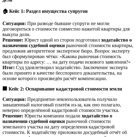
🏠
Кейс 1: Раздел имущества супругов
Ситуация:
При разводе бывшие супруги не могли
договориться о стоимости совместно нажитой квартиры для
выкупа доли.
Решение:
Юрист одной из сторон подготовил
ходатайство о
назначении судебной оценки
рыночной стоимости квартиры,
предложив авторитетное экспертное бюро. Вопрос эксперту
был сформулирован чётко: «Какова рыночная стоимость
квартиры по адресу: … на дату подачи искового заявления?»
Итог:
Суд удовлетворил ходатайство. Заключение эксперта
было принято в качестве бесспорного доказательства, на
основе которого произведён расчёт компенсации.
🏢
Кейс 2: Оспаривание кадастровой стоимости земли
Ситуация:
Предприятие-землепользователь получило
завышенный налоговый платёж из-за, как оно полагало,
неверно определённой кадастровой стоимости участка.
Решение:
Юристы компании подали
ходатайство о
назначении судебной оценки
рыночной стоимости
земельного участка на дату определения кадастровой
стоимости. К ходатайству приложили досудебный отчёт об