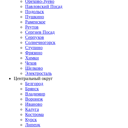
Орехово-Зуево
Павловский Посад
Подольск
Пушкино
Раменское
Реутов
Сергиев Посад
Серпухов
Солнечногорск
Ступино
Фрязино
Химки
Чехов
Щелково
Электросталь
Центральный округ
Белгород
Брянск
Владимир
Воронеж
Иваново
Калуга
Кострома
Курск
Липецк