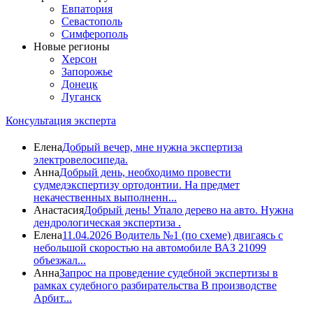
Евпатория
Севастополь
Симферополь
Новые регионы
Херсон
Запорожье
Донецк
Луганск
Консультация эксперта
Елена
Добрый вечер, мне нужна экспертиза
электровелосипеда.
Анна
Добрый день, необходимо провести
судмедэкспертизу ортодонтии. На предмет
некачественных выполненн...
Анастасия
Добрый день! Упало дерево на авто. Нужна
дендрологическая экспертиза .
Елена
11.04.2026 Водитель №1 (по схеме) двигаясь с
небольшой скоростью на автомобиле ВАЗ 21099
объезжал...
Анна
Запрос на проведение судебной экспертизы в
рамках судебного разбирательства В производстве
Арбит...