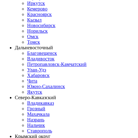
Иркутск
Кемерово
Красноярск
Кызыл
Новосибирск
Норильск
Омск
Томск
Дальневосточный
Благовещенск
Владивосток
Петропавловск-Камчатский
Улан-Удэ
Хабаровск
Чита
Южно-Сахалинск
Якутск
Северо-Кавказский
Владикавказ
Грозный
Махачкала
Назрань
Нальчик
Ставрополь
Крымский округ