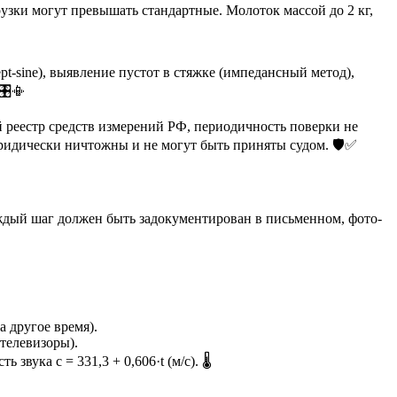
зки могут превышать стандартные. Молоток массой до 2 кг,
t-sine), выявление пустот в стяжке (импедансный метод),
️📳
 реестр средств измерений РФ, периодичность поверки не
идически ничтожны и не могут быть приняты судом. 🛡️✅
ждый шаг должен быть задокументирован в письменном, фото-
 другое время).
телевизоры).
вука c = 331,3 + 0,606·t (м/с). 🌡️