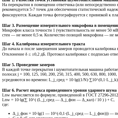
На перекрытии в помещении ответчика (или непосредственно на
рекомендуется 5-7 точек для обеспечения статистической надежн
фиксируются. Каждая точка фотографируется с привязкой к пл
Шаг 3. Размещение измерительного микрофона в помещени
Микрофон класса точности 1 (чувствительность не менее 50 мВ/
стен — не менее 0,5 м. Количество позиций микрофона — не ме
Шаг 4. Калибровка измерительного тракта
До начала и после завершения замеров проводится калибровка вс
Отклонение δ ≤ ±0,2 дБ. Протокол калибровки с подписью отв
Шаг 5. Проведение замеров
В каждой точке перекрытия i шумотопательная машина работает
полосах j = 100, 125, 160, 200, 250, 315, 400, 500, 630, 800, 1
усредняются во времени: L_j_сред = 10·lg((1/N)·∑10^(0,1·L_j_
Шаг 6. Расчет индекса приведенного уровня ударного шума
Lnw вычисляется по формуле, приведенной в ГОСТ 27296-2012
Lnw = 10·lg(∑ 10^( (L_j_сред — Δ_j_фон — Δ_кал) / 10 ) ) + C,
где:
Δ_j_фон = 10·lg(1 — 10^(-0,1·(L_j_сред — L_j_фон))) — 