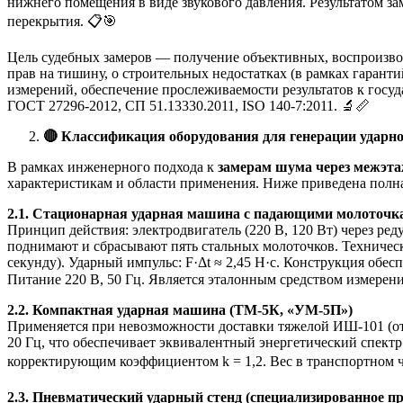
нижнего помещения в виде звукового давления. Результатом з
перекрытия. 📋🎯
Цель судебных замеров — получение объективных, воспроизво
прав на тишину, о строительных недостатках (в рамках гаран
измерений, обеспечение прослеживаемости результатов к госуд
ГОСТ 27296-2012, СП 51.13330.2011, ISO 140-7:2011. 🔬📏
🔴
Классификация оборудования для генерации удар
В рамках инженерного подхода к
замерам шума через межэт
характеристикам и области применения. Ниже приведена полн
2.1. Стационарная ударная машина с падающими молоточк
Принцип действия: электродвигатель (220 В, 120 Вт) через ре
поднимают и сбрасывают пять стальных молоточков. Технические
секунду). Ударный импульс: F·Δt ≈ 2,45 Н·с. Конструкция обе
Питание 220 В, 50 Гц. Является эталонным средством измерен
2.2. Компактная ударная машина (ТМ-5К, «УМ-5П»)
Применяется при невозможности доставки тяжелой ИШ-101 (отсу
20 Гц, что обеспечивает эквивалентный энергетический спектр
корректирующим коэффициентом k = 1,2. Вес в транспортном ч
2.3. Пневматический ударный стенд (специализированное п