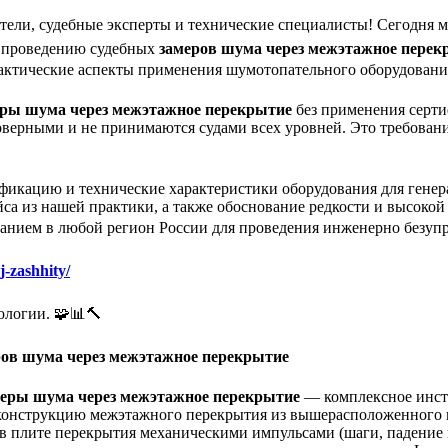
ители, судебные эксперты и технические специалисты! Сегодня
о проведению судебных
замеров шума через межэтажное перек
практические аспекты применения шумотопательного оборудования
еры шума через межэтажное перекрытие
без применения серт
верными и не принимаются судами всех уровней. Это требовани
фикацию и технические характеристики оборудования для гене
са из нашей практики, а также обоснование редкости и высокой 
анием в любой регион России для проведения инженерно безупр
j-zashhity/
логии. 🧩📊🔨
еров шума через межэтажное перекрытие
еры шума через межэтажное перекрытие
— комплексное инстр
 конструкцию межэтажного перекрытия из вышерасположенного
в плите перекрытия механическими импульсами (шаги, падение п