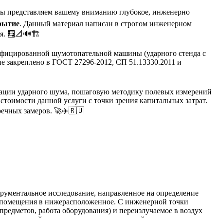
 мы представляем вашему вниманию глубокое, инженерно
рытие
. Данный материал написан в строгом инженерном
. 🧮📐🔊🏗️
ифицированной шумотопательной машины (ударного стенда с
е закреплено в ГОСТ 27296-2012, СП 51.13330.2011 и
рации ударного шума, пошаговую методику полевых измерений
стоимости данной услуги с точки зрения капитальных затрат.
ечных замеров. 🚀✈️🇷🇺
ументальное исследование, направленное на определение
 помещения в нижерасположенное. С инженерной точки
редметов, работа оборудования) и переизлучаемое в воздух