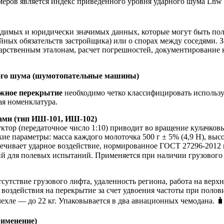
амеров является индекс приведенного уровня ударного шума Ln
димых и юридически значимых данных, которые могут быть пол
тийных обязательств застройщика) или о спорах между соседями
арственным эталонам, расчет погрешностей, документирование к
ного шума (шумотопательные машины)
ажное перекрытие
необходимо четко классифицировать использу
ая номенклатура.
ами (тип ИШ-101, ИШ-102)
дуктор (передаточное число 1:10) приводит во вращение кулачко
 параметры: масса каждого молоточка 500 г ± 5% (4,9 Н), высота
спечивает ударное воздействие, нормированное ГОСТ 27296-2012 
ий для полевых испытаний. Применяется при наличии грузового 
тствие грузового лифта, удаленность региона, работа на верхни
 воздействия на перекрытие за счет удвоения частоты при полов
ехле — до 22 кг. Упаковывается в два авиационных чемодана. 
рименение)