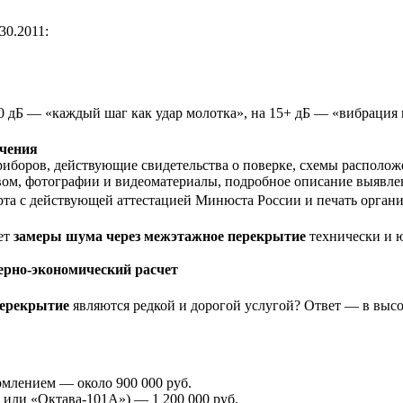
30.2011:
дБ — «каждый шаг как удар молотка», на 15+ дБ — «вибрация п
ючения
иборов, действующие свидетельства о поверке, схемы располож
вом, фотографии и видеоматериалы, подробное описание выявлен
рта с действующей аттестацией Минюста России и печать организ
ет
замеры шума через межэтажное перекрытие
технически и 
ерно-экономический расчет
перекрытие
являются редкой и дорогой услугой? Ответ — в выс
млением — около 900 000 руб.
0 или «Октава-101А») — 1 200 000 руб.