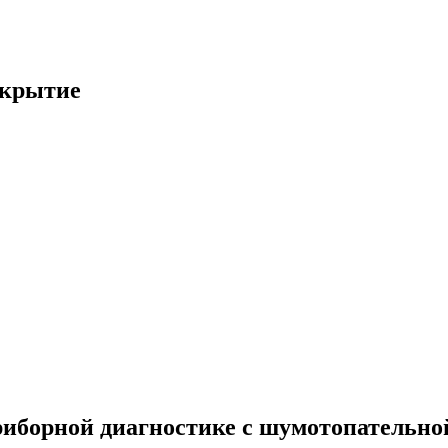
екрытие
приборной диагностике с шумотопательн