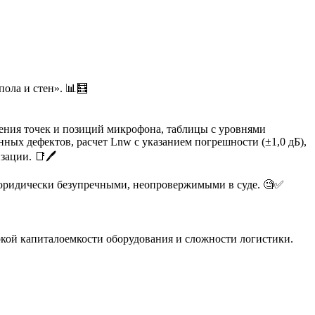
ола и стен». 📊🧮
ения точек и позиций микрофона, таблицы с уровнями
ных дефектов, расчет Lnw с указанием погрешности (±1,0 дБ),
ации. 📑🖊️
юридически безупречными, неопровержимыми в суде. 🧐✅
окой капиталоемкости оборудования и сложности логистики.