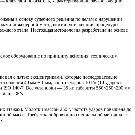
w — ключевой показатель, характеризующий звукоизоляцию
ожены в основу судебного решения по делам о нарушении
. Задачи инженерной методологии: унификация процедуры
аждого этапа. Настоящая методология разработана на основе
емое оборудование по принципу действия, техническим
вый вал с пятью эксцентриками, которые последовательно
 падения 40 мм ± 1 мм, частота ударов 10 Гц (10 ударов в
и ISO 140-7. Вес установки — 35 кг, габариты 550×250×200 мм.
лифта. ⚙️🔨
х этажах). Молотки массой 250 г, частота ударов повышена до
инной массе. Требует калибровки по специальной методике с
⚡