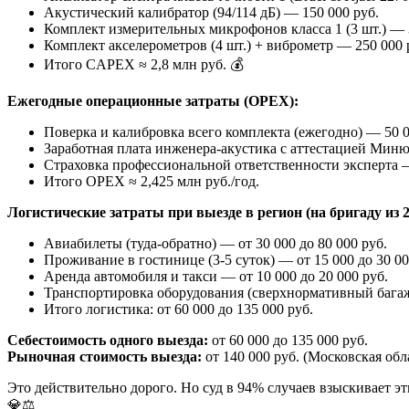
Акустический калибратор (94/114 дБ) — 150 000 руб.
Комплект измерительных микрофонов класса 1 (3 шт.) — 
Комплект акселерометров (4 шт.) + виброметр — 250 000 
Итого CAPEX ≈ 2,8 млн руб. 💰
Ежегодные операционные затраты (OPEX):
Поверка и калибровка всего комплекта (ежегодно) — 50 0
Заработная плата инженера-акустика с аттестацией Минюст
Страховка профессиональной ответственности эксперта —
Итого OPEX ≈ 2,425 млн руб./год.
Логистические затраты при выезде в регион (на бригаду из 2
Авиабилеты (туда-обратно) — от 30 000 до 80 000 руб.
Проживание в гостинице (3-5 суток) — от 15 000 до 30 00
Аренда автомобиля и такси — от 10 000 до 20 000 руб.
Транспортировка оборудования (сверхнормативный багаж,
Итого логистика: от 60 000 до 135 000 руб.
Себестоимость одного выезда:
от 60 000 до 135 000 руб.
Рыночная стоимость выезда:
от 140 000 руб. (Московская обл
Это действительно дорого. Но суд в 94% случаев взыскивает э
💎⚖️