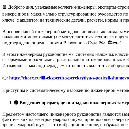
🟩 Доброго дня, уважаемые коллеги-инженеры, эксперты-стро
выверенное и максимально структурированное руководство п
ключе, с акцентом на технические детали, расчеты, нормы и 
В основе нашей инженерной методологии лежит аксиома:
зам
падающими молоточками) не могут считаться технически досто
подтверждено определениями Верховного Суда РФ. 🏛️📜✅
В этом инженерном руководстве мы системно изложим: класси
с формулами и расчетами, три детально протоколированных кей
И главное — мы подтверждаем готовность вылететь с оборудов
👉
https://ekoex.ru/🟥-ekspertiza-perekrytiya-s-poziczii-shumovo
Приступим к систематическому изложению инженерной методо
🟢
Введение: предмет, цели и задачи инженерных зам
Предметом настоящего инженерного руководства являются
зам
фактических параметров ударного шума, проникающего через
зрения, ударный шум — это вибрационное поле, возбуждаемое 