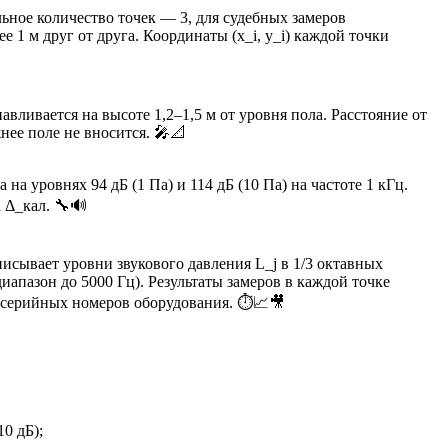
ьное количество точек — 3, для судебных замеров
е 1 м друг от друга. Координаты (x_i, y_i) каждой точки
вливается на высоте 1,2–1,5 м от уровня пола. Расстояние от
нее поле не вносится. 🎤📐
а уровнях 94 дБ (1 Па) и 114 дБ (10 Па) на частоте 1 кГц.
 Δ_кал. 🔧🔊
писывает уровни звукового давления L_j в 1/3 октавных
й диапазон до 5000 Гц). Результаты замеров в каждой точке
м серийных номеров оборудования. ⏱️📈🎥
0 дБ);