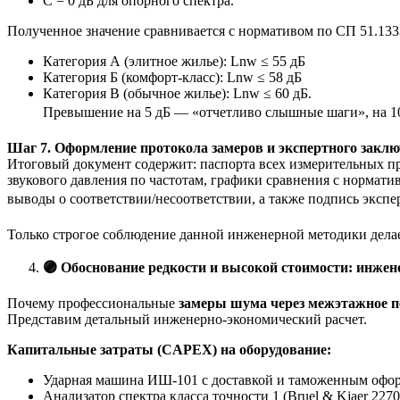
C = 0 дБ для опорного спектра.
Полученное значение сравнивается с нормативом по СП 51.133
Категория А (элитное жилье): Lnw ≤ 55 дБ
Категория Б (комфорт-класс): Lnw ≤ 58 дБ
Категория В (обычное жилье): Lnw ≤ 60 дБ.
Превышение на 5 дБ — «отчетливо слышные шаги», на 10 
Шаг 7. Оформление протокола замеров и экспертного закл
Итоговый документ содержит: паспорта всех измерительных пр
звукового давления по частотам, графики сравнения с нормати
выводы о соответствии/несоответствии, а также подпись экспе
Только строгое соблюдение данной инженерной методики дела
🟣
Обоснование редкости и высокой стоимости: инжен
Почему профессиональные
замеры шума через межэтажное 
Представим детальный инженерно-экономический расчет.
Капитальные затраты (CAPEX) на оборудование:
Ударная машина ИШ-101 с доставкой и таможенным офор
Анализатор спектра класса точности 1 (Bruel & Kjaer 227