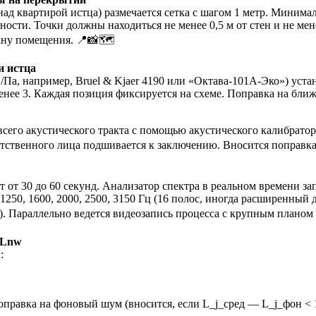
д квартирой истца) размечается сетка с шагом 1 метр. Минимал
ости. Точки должны находиться не менее 0,5 м от стен и не мене
ану помещения. 📍📸🗺️
и истца
Па, например, Bruel & Kjaer 4190 или «Октава-101А-Эко») устана
нее 3. Каждая позиция фиксируется на схеме. Поправка на ближ
его акустического тракта с помощью акустического калибратора н
етственного лица подшивается к заключению. Вносится поправка
 от 30 до 60 секунд. Анализатор спектра в реальном времени за
000, 1250, 1600, 2000, 2500, 3150 Гц (16 полос, иногда расширенны
k)). Параллельно ведется видеозапись процесса с крупным плано
 Lnw
:
поправка на фоновый шум (вносится, если L_j_сред — L_j_фон < 1