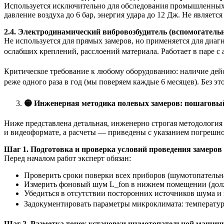
Используется исключительно для обследования промышленных з
давление воздуха до 6 бар, энергия удара до 12 Дж. Не являе
2.4. Электродинамический вибровозбудитель (вспомогательн
Не используется для прямых замеров, но применяется для диагн
ослабших креплений, расслоений материала. Работает в паре с 
Критическое требование к любому оборудованию: наличие дейс
реже одного раза в год (мы поверяем каждые 6 месяцев). Без эт
🟡
Инженерная методика полевых замеров: пошаговы
Ниже представлена детальная, инженерно строгая методологи
и видеоформате, а расчеты — приведены с указанием погрешно
Шаг 1. Подготовка и проверка условий проведения замеров
Перед началом работ эксперт обязан:
Проверить сроки поверки всех приборов (шумотопательн
Измерить фоновый шум L_fon в нижнем помещении (долже
Убедиться в отсутствии посторонних источников шума и
Задокументировать параметры микроклимата: температура t (
Шаг 2. Разметка точек установки шумотопательной машин