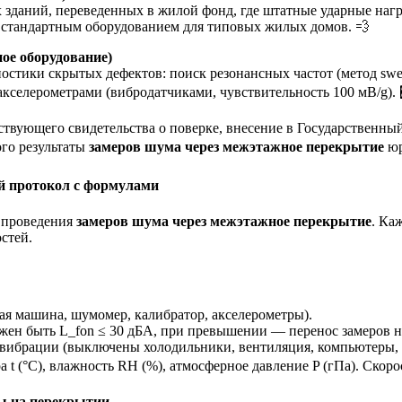
даний, переведенных в жилой фонд, где штатные ударные нагру
тся стандартным оборудованием для типовых жилых домов. 💨
ое оборудование)
остики скрытых дефектов: поиск резонансных частот (метод swep
акселерометрами (вибродатчиками, чувствительность 100 мВ/g). 
твующего свидетельства о поверке, внесение в Государственный
ого результаты
замеров шума через межэтажное перекрытие
юр
й протокол с формулами
я проведения
замеров шума через межэтажное перекрытие
. Ка
стей.
ая машина, шумомер, калибратор, акселерометры).
н быть L_fon ≤ 30 дБА, при превышении — перенос замеров на
 вибрации (выключены холодильники, вентиляция, компьютеры, 
°C), влажность RH (%), атмосферное давление P (гПа). Скорость з
ы на перекрытии