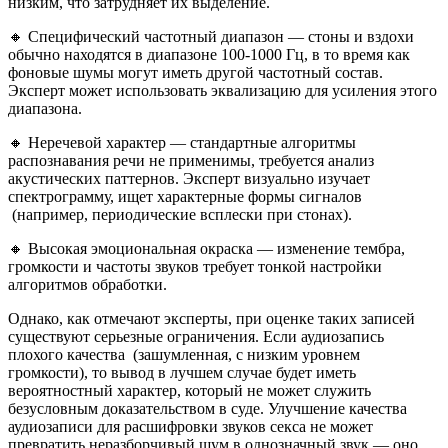
низким, что затрудняет их выделение.
🔸 Специфический частотный диапазон — стоны и вздохи
обычно находятся в диапазоне 100-1000 Гц, в то время как
фоновые шумы могут иметь другой частотный состав.
Эксперт может использовать эквализацию для усиления этого
диапазона.
🔸 Неречевой характер — стандартные алгоритмы
распознавания речи не применимы, требуется анализ
акустических паттернов. Эксперт визуально изучает
спектрограмму, ищет характерные формы сигналов
(например, периодические всплески при стонах).
🔸 Высокая эмоциональная окраска — изменение тембра,
громкости и частоты звуков требует тонкой настройки
алгоритмов обработки.
Однако, как отмечают эксперты, при оценке таких записей
существуют серьезные ограничения. Если аудиозапись
плохого качества (зашумленная, с низким уровнем
громкости), то вывод в лучшем случае будет иметь
вероятностный характер, который не может служить
безусловным доказательством в суде. Улучшение качества
аудиозаписи для расшифровки звуков секса не может
превратить неразборчивый шум в однозначный звук — оно