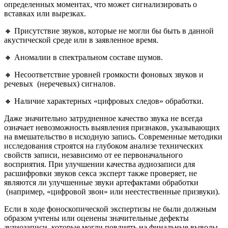
определенных моментах, что может сигнализировать о
вставках или вырезках.
🔸 Присутствие звуков, которые не могли бы быть в данной
акустической среде или в заявленное время.
🔸 Аномалии в спектральном составе шумов.
🔸 Несоответствие уровней громкости фоновых звуков и
речевых (неречевых) сигналов.
🔸 Наличие характерных «цифровых следов» обработки.
Даже значительно затрудненное качество звука не всегда
означает невозможность выявления признаков, указывающих
на вмешательство в исходную запись. Современные методики
исследования строятся на глубоком анализе технических
свойств записи, независимо от ее первоначального
восприятия. При улучшении качества аудиозаписи для
расшифровки звуков секса эксперт также проверяет, не
являются ли улучшенные звуки артефактами обработки
(например, «цифровой звон» или неестественные призвуки).
Если в ходе фоноскопической экспертизы не были должным
образом учтены или оценены значительные дефекты
аудиозаписи, которые могли повлиять на финальные выводы,