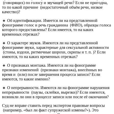
(говорящих) по голосу и звучащей речи? Если не пригодна,
то по какой причине (недостаточный объём речи, низкое
качество)?
🔸 Об идентификации. Имеется ли на представленной
фонограмме голос и речь гражданина (ФИО), образцы голоса
которого предоставлены? Если имеется, то на каких
временных отрезках?
🔸 О характере звуков. Имеются ли на представленной
фонограмме звуки, характерные для сексуальной активности
(стоны, вздохи, ритмичные шорохи, скрипы и т. п. )? Если
имеются, то на каких временных отрезках?
🔸 О признаках монтажа. Имеются ли на фонограмме
признаки изменений (признаки монтажа), внесённых во
время и (или) после завершения процесса записи? Если
имеются, то какие именно?
🔸 О непрерывности. Имеются ли на фонограмме нарушения
непрерывности (паузы, склейки, вырезки)? Если имеются,
возникли ли они в процессе записи или после её окончания?
Суд не вправе ставить перед экспертом правовые вопросы
(например, «был ли факт супружеской измены?»). Это