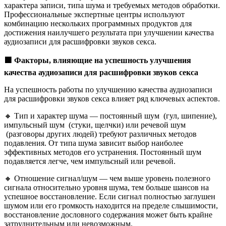
характера записи, типа шума и требуемых методов обработки.
Профессиональные экспертные центры используют
комбинацию нескольких программных продуктов для
достижения наилучшего результата при улучшении качества
аудиозаписи для расшифровки звуков секса.
🟩
Факторы, влияющие на успешность улучшения
качества аудиозаписи для расшифровки звуков секса
На успешность работы по улучшению качества аудиозаписи
для расшифровки звуков секса влияет ряд ключевых аспектов.
🔸 Тип и характер шума — постоянный шум (гул, шипение),
импульсный шум (стуки, щелчки) или речевой шум
(разговоры других людей) требуют различных методов
подавления. От типа шума зависит выбор наиболее
эффективных методов его устранения. Постоянный шум
подавляется легче, чем импульсный или речевой.
🔸 Отношение сигнал/шум — чем выше уровень полезного
сигнала относительно уровня шума, тем больше шансов на
успешное восстановление. Если сигнал полностью заглушен
шумом или его громкость находится на пределе слышимости,
восстановление дословного содержания может быть крайне
затруднительным или невозможным.