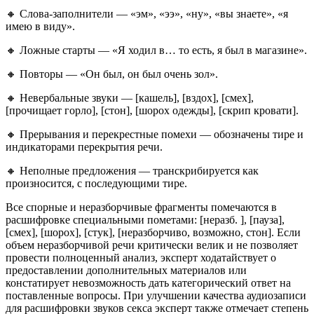
🔸 Слова-заполнители — «эм», «ээ», «ну», «вы знаете», «я
имею в виду».
🔸 Ложные старты — «Я ходил в… то есть, я был в магазине».
🔸 Повторы — «Он был, он был очень зол».
🔸 Невербальные звуки — [кашель], [вздох], [смех],
[прочищает горло], [стон], [шорох одежды], [скрип кровати].
🔸 Прерывания и перекрестные помехи — обозначены тире и
индикаторами перекрытия речи.
🔸 Неполные предложения — транскрибируется как
произносится, с последующими тире.
Все спорные и неразборчивые фрагменты помечаются в
расшифровке специальными пометами: [неразб. ], [пауза],
[смех], [шорох], [стук], [неразборчиво, возможно, стон]. Если
объем неразборчивой речи критически велик и не позволяет
провести полноценный анализ, эксперт ходатайствует о
предоставлении дополнительных материалов или
констатирует невозможность дать категорический ответ на
поставленные вопросы. При улучшении качества аудиозаписи
для расшифровки звуков секса эксперт также отмечает степень