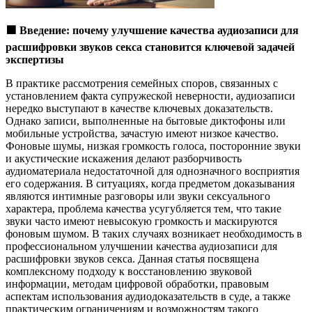
🟩
Введение: почему улучшение качества аудиозаписи для
расшифровки звуков секса становится ключевой задачей
экспертизы
В практике рассмотрения семейных споров, связанных с
установлением факта супружеской неверности, аудиозаписи
нередко выступают в качестве ключевых доказательств.
Однако записи, выполненные на бытовые диктофоны или
мобильные устройства, зачастую имеют низкое качество.
Фоновые шумы, низкая громкость голоса, посторонние звуки
и акустические искажения делают разборчивость
аудиоматериала недостаточной для однозначного восприятия
его содержания. В ситуациях, когда предметом доказывания
являются интимные разговоры или звуки сексуального
характера, проблема качества усугубляется тем, что такие
звуки часто имеют невысокую громкость и маскируются
фоновым шумом. В таких случаях возникает необходимость в
профессиональном улучшении качества аудиозаписи для
расшифровки звуков секса. Данная статья посвящена
комплексному подходу к восстановлению звуковой
информации, методам цифровой обработки, правовым
аспектам использования аудиодоказательств в суде, а также
практическим ограничениям и возможностям такого