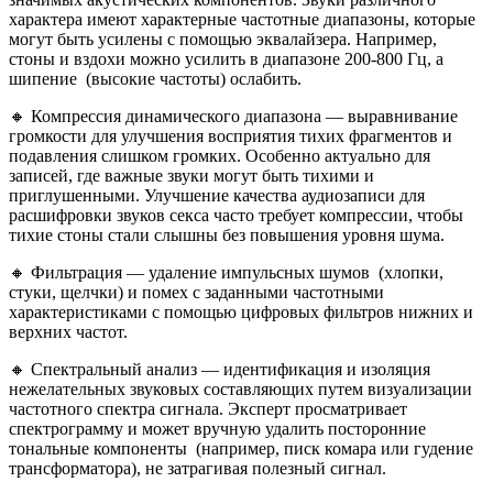
характера имеют характерные частотные диапазоны, которые
могут быть усилены с помощью эквалайзера. Например,
стоны и вздохи можно усилить в диапазоне 200-800 Гц, а
шипение (высокие частоты) ослабить.
🔸 Компрессия динамического диапазона — выравнивание
громкости для улучшения восприятия тихих фрагментов и
подавления слишком громких. Особенно актуально для
записей, где важные звуки могут быть тихими и
приглушенными. Улучшение качества аудиозаписи для
расшифровки звуков секса часто требует компрессии, чтобы
тихие стоны стали слышны без повышения уровня шума.
🔸 Фильтрация — удаление импульсных шумов (хлопки,
стуки, щелчки) и помех с заданными частотными
характеристиками с помощью цифровых фильтров нижних и
верхних частот.
🔸 Спектральный анализ — идентификация и изоляция
нежелательных звуковых составляющих путем визуализации
частотного спектра сигнала. Эксперт просматривает
спектрограмму и может вручную удалить посторонние
тональные компоненты (например, писк комара или гудение
трансформатора), не затрагивая полезный сигнал.