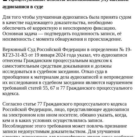
аудиозаписи в суде
Для того чтобы улучшенная аудиозапись была принята судом
в качестве надлежащего доказательства, необходимо
обеспечить её корректную и неоспоримую фиксацию.
Основная задача — подтвердить подлинность записи, её
неизменность с момента обнаружения и происхождение.
Верховный Суд Российской Федерации в определении № 19-
КГ23-31-К5 от 19 января 2024 года указал, что аудиозаписи
отнесены Гражданским процессуальным кодексом к
самостоятельным средствам доказывания и должны
исследоваться в судебном заседании. Отказ суда в
приобщении к материалам дела аудиозаписей и непроведение
их исследования в судебном заседании являются нарушением
требований статей 55, 67 и 77 Гражданского процессуального
кодекса.
Согласно статье 77 Гражданского процессуального кодекса
Российской Федерации, лицо, представляющее аудиозаписи
на электронном или ином носителе, обязано указать, когда,
кем и в каких условиях осуществлялись записи.
Несоблюдение этого требования может повлечь признание
записи недопустимым доказательством. Для улучшения
качества аудиозаписи для расшифровки звуков секса особенно