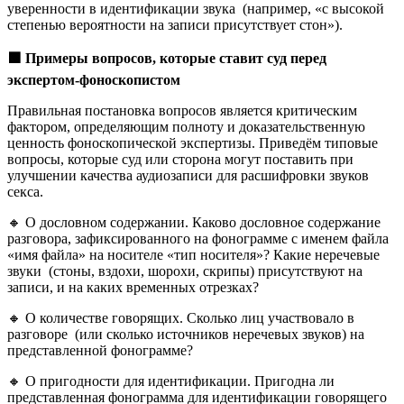
уверенности в идентификации звука (например, «с высокой
степенью вероятности на записи присутствует стон»).
🟩
Примеры вопросов, которые ставит суд перед
экспертом-фоноскопистом
Правильная постановка вопросов является критическим
фактором, определяющим полноту и доказательственную
ценность фоноскопической экспертизы. Приведём типовые
вопросы, которые суд или сторона могут поставить при
улучшении качества аудиозаписи для расшифровки звуков
секса.
🔸 О дословном содержании. Каково дословное содержание
разговора, зафиксированного на фонограмме с именем файла
«имя файла» на носителе «тип носителя»? Какие неречевые
звуки (стоны, вздохи, шорохи, скрипы) присутствуют на
записи, и на каких временных отрезках?
🔸 О количестве говорящих. Сколько лиц участвовало в
разговоре (или сколько источников неречевых звуков) на
представленной фонограмме?
🔸 О пригодности для идентификации. Пригодна ли
представленная фонограмма для идентификации говорящего