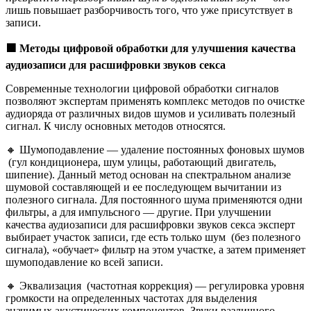
лишь повышает разборчивость того, что уже присутствует в
записи.
🟩
Методы цифровой обработки для улучшения качества
аудиозаписи для расшифровки звуков секса
Современные технологии цифровой обработки сигналов
позволяют экспертам применять комплекс методов по очистке
аудиоряда от различных видов шумов и усиливать полезный
сигнал. К числу основных методов относятся.
🔸 Шумоподавление — удаление постоянных фоновых шумов
(гул кондиционера, шум улицы, работающий двигатель,
шипение). Данный метод основан на спектральном анализе
шумовой составляющей и ее последующем вычитании из
полезного сигнала. Для постоянного шума применяются одни
фильтры, а для импульсного — другие. При улучшении
качества аудиозаписи для расшифровки звуков секса эксперт
выбирает участок записи, где есть только шум (без полезного
сигнала), «обучает» фильтр на этом участке, а затем применяет
шумоподавление ко всей записи.
🔸 Эквализация (частотная коррекция) — регулировка уровня
громкости на определенных частотах для выделения
значимых акустических компонентов. Звуки различного