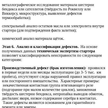
металлографическое исследование материала шестерни
бендикса или сателлитов (твёрдость по Роквеллу или
Виккерсу, микроструктура, выявление дефектов
термообработки);
спектральный анализ остатков масла или электролита внутри
стартера (для подтверждения факта залития);
химический анализ материала щёток.
Этап 6. Анализ и классификация дефектов.
На основе
полученных данных
техническая экспертиза стартера
позволяет классифицировать неисправности по следующим
категориям:
Производственный дефект (брак изготовления):
проявился
в первые недели или месяцы эксплуатации (до 3- 5 тыс. км
пробега), отсутствуют следы нарушений правил эксплуатации
или постороннего вмешательства. Характерные примеры:
некачественная контактная группа втягивающего реле
(подгорание при малом количестве циклов), заниженная
твёрдость шестерни бендикса, непропайка выводов обмоток,
дисбаланс якоря, низкое содержание серебра в контактах.
Такие дефекты являются основанием для гарантийного
ремонта или замены.