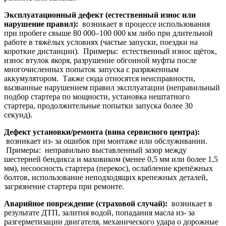
Эксплуатационный дефект (естественный износ или
нарушение правил):
возникает в процессе использования
при пробеге свыше 80 000–100 000 км либо при длительной
работе в тяжёлых условиях (частые запуски, поездки на
короткие дистанции). Примеры: естественный износ щёток,
износ втулок якоря, разрушение обгонной муфты после
многочисленных попыток запуска с разряженным
аккумулятором. Также сюда относятся неисправности,
вызванные нарушением правил эксплуатации (неправильный
подбор стартера по мощности, установка нештатного
стартера, продолжительные попытки запуска более 30
секунд).
Дефект установки/ремонта (вина сервисного центра):
возникает из- за ошибок при монтаже или обслуживании.
Примеры: неправильно выставленный зазор между
шестерней бендикса и маховиком (менее 0,5 мм или более 1,5
мм), несоосность стартера (перекос), ослабление крепёжных
болтов, использование неподходящих крепежных деталей,
загрязнение стартера при ремонте.
Аварийное повреждение (страховой случай):
возникает в
результате ДТП, залития водой, попадания масла из- за
разгерметизации двигателя, механического удара о дорожные