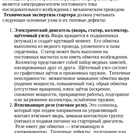
является электродвигателем постоянного тока
последовательного возбуждения с механическим приводом.
Техническая экспертиза стартера
должна учитывать
следующие основные узлы и их типовые дефекты:
Электрический двигатель (якорь, статор, коллектор,
щёточный узел).
Якорь вращается в подшипниках
(втулках) и создаёт крутящий момент. Его обмотка
выполнена из медного провода, уложенного в пазы
сердечника. Статор может быть выполнен на
постоянных магнитах или иметь обмотки возбуждения.
Коллектор представляет собой набор медных ламелей,
изолированных друг от друга. Щёточный узел состоит
из графитовых щёток и прижимных пружин. Типичные
неисправности: межвитковое замыкание обмотки якоря
(падение мощности, повышенный ток), обрыв обмотки
(отсутствие вращения), износ щёток (искрение,
снижение мощности, прекращение работы), подгорание
или загрязнение коллектора, ослабление пружин.
Втягивающее реле (тяговое реле).
Это соленоид,
который при подаче напряжения на управляющий
контакт втягивает якорь, замыкая контактную группу
(пятаки) и подавая питание на стартерный двигатель.
Реле имеет две обмотки — втягивающую и
удерживающую. Типичные дефекты: подгорание или