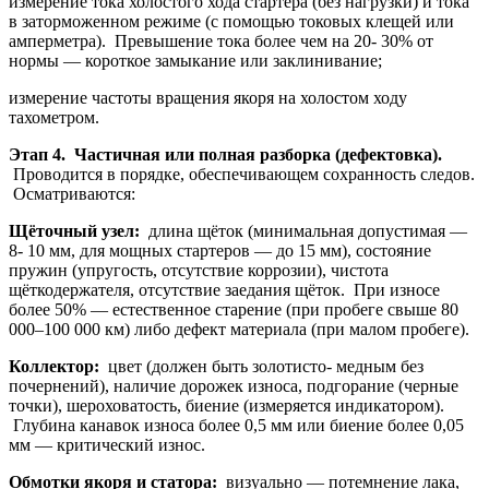
измерение тока холостого хода стартера (без нагрузки) и тока
в заторможенном режиме (с помощью токовых клещей или
амперметра). Превышение тока более чем на 20- 30% от
нормы — короткое замыкание или заклинивание;
измерение частоты вращения якоря на холостом ходу
тахометром.
Этап 4. Частичная или полная разборка (дефектовка).
Проводится в порядке, обеспечивающем сохранность следов.
Осматриваются:
Щёточный узел:
длина щёток (минимальная допустимая —
8- 10 мм, для мощных стартеров — до 15 мм), состояние
пружин (упругость, отсутствие коррозии), чистота
щёткодержателя, отсутствие заедания щёток. При износе
более 50% — естественное старение (при пробеге свыше 80
000–100 000 км) либо дефект материала (при малом пробеге).
Коллектор:
цвет (должен быть золотисто- медным без
почернений), наличие дорожек износа, подгорание (черные
точки), шероховатость, биение (измеряется индикатором).
Глубина канавок износа более 0,5 мм или биение более 0,05
мм — критический износ.
Обмотки якоря и статора:
визуально — потемнение лака,