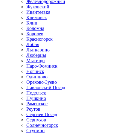
Железнодорожный
Жуковский
Ивантеевка
Климовск
Клин
Коломна
Королев
Красногорск
Лобня
Лыткарино
Люберцы
Мытищи
Наро-Фоминск
Ногинск
Одинцово
Орехово-Зуево
Павловский Посад
Подольск
Пушкино
Раменское
Реутов
Сергиев Посад
Серпухов
Солнечногорск
Ступино