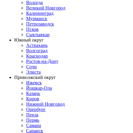
Вологда
Великий Новгород
Калининград
Мурманск
Петрозаводск
Псков
Сыктывкар
Южный округ
Астрахань
Волгоград
Краснодар
Ростов-на-Дону
Сочи
Элиста
Приволжский округ
Ижевск
Йошкар-Ола
Казань
Киров
Нижний Новгород
Оренбург
Пенза
Пермь
Самара
Саранск