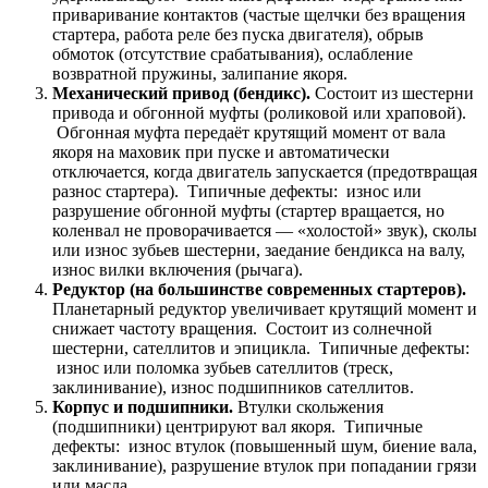
приваривание контактов (частые щелчки без вращения
стартера, работа реле без пуска двигателя), обрыв
обмоток (отсутствие срабатывания), ослабление
возвратной пружины, залипание якоря.
Механический привод (бендикс).
Состоит из шестерни
привода и обгонной муфты (роликовой или храповой).
Обгонная муфта передаёт крутящий момент от вала
якоря на маховик при пуске и автоматически
отключается, когда двигатель запускается (предотвращая
разнос стартера). Типичные дефекты: износ или
разрушение обгонной муфты (стартер вращается, но
коленвал не проворачивается — «холостой» звук), сколы
или износ зубьев шестерни, заедание бендикса на валу,
износ вилки включения (рычага).
Редуктор (на большинстве современных стартеров).
Планетарный редуктор увеличивает крутящий момент и
снижает частоту вращения. Состоит из солнечной
шестерни, сателлитов и эпицикла. Типичные дефекты:
износ или поломка зубьев сателлитов (треск,
заклинивание), износ подшипников сателлитов.
Корпус и подшипники.
Втулки скольжения
(подшипники) центрируют вал якоря. Типичные
дефекты: износ втулок (повышенный шум, биение вала,
заклинивание), разрушение втулок при попадании грязи
или масла.