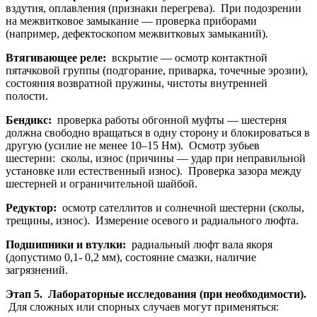
вздутия, оплавления (признаки перегрева). При подозрении
на межвитковое замыкание — проверка приборами
(например, дефектоскопом межвитковых замыканий).
Втягивающее реле:
вскрытие — осмотр контактной
пятачковой группы (подгорание, приварка, точечные эрозии),
состояния возвратной пружины, чистоты внутренней
полости.
Бендикс:
проверка работы обгонной муфты — шестерня
должна свободно вращаться в одну сторону и блокироваться в
другую (усилие не менее 10–15 Нм). Осмотр зубьев
шестерни: сколы, износ (причины — удар при неправильной
установке или естественный износ). Проверка зазора между
шестерней и ограничительной шайбой.
Редуктор:
осмотр сателлитов и солнечной шестерни (сколы,
трещины, износ). Измерение осевого и радиального люфта.
Подшипники и втулки:
радиальный люфт вала якоря
(допустимо 0,1- 0,2 мм), состояние смазки, наличие
загрязнений.
Этап 5. Лабораторные исследования (при необходимости).
Для сложных или спорных случаев могут применяться: