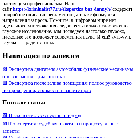
настоящим профессионалам. Наш
сайт
https://kriminalist77.ru/ekspertiza-baz-dannyh/
содержит
подробное описание регламентов, а также форму для
направления запроса. Помните: в цифровом мире нет
идеального уничтожения следов, есть только недостаточно
глубокое исследование. Мы исследуем настолько глубоко,
насколько это позволяет современная наука. И ещё чуть-чуть
глубже — ради истины.
Навигация по записям
🟩 Экспертиза двигателя автомобиля: физические механизмы
отказов, методы диагностики
🟥 Экспертиза после залива помещения: полное руководство
по проведению, стоимости и защите прав
Похожие статьи
🟩 IT экспертиза: экспертный подход
🟩IT экспертиза: судебная практика и процессуальные
аспекты
🟩 Судебная экспертиза технического состояния