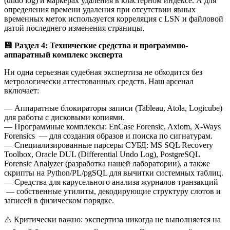
(undo log) и маркерах удаления в кластерном индексе. А для
определения времени удаления при отсутствии явных
временных меток используется корреляция с LSN и файловой
датой последнего изменения страницы.
💾
Раздел 4: Технические средства и программно-
аппаратный комплекс эксперта
Ни одна серьезная судебная экспертиза не обходится без
метрологически аттестованных средств. Наш арсенал
включает:
— Аппаратные блокираторы записи (Tableau, Atola, Logicube)
для работы с дисковыми копиями.
— Программные комплексы: EnCase Forensic, Axiom, X-Ways
Forensics — для создания образов и поиска по сигнатурам.
— Специализированные парсеры СУБД: MS SQL Recovery
Toolbox, Oracle DUL (Differential Undo Log), PostgreSQL
Forensic Analyzer (разработка нашей лаборатории), а также
скрипты на Python/PL/pgSQL для вычитки системных таблиц.
— Средства для карусельного анализа журналов транзакций
— собственные утилиты, декодирующие структуру слотов и
записей в физическом порядке.
⚠️ Критически важно: экспертиза никогда не выполняется на