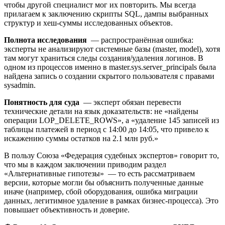
чтобы другой специалист мог их повторить. Мы всегда
прилагаем к заключению скрипты SQL, дампы выбранных
структур и хеш-суммы исследованных объектов.
Полнота исследования
— распространённая ошибка:
эксперты не анализируют системные базы (master, model), хотя
там могут храниться следы создания/удаления логинов. В
одном из процессов именно в master.sys.server_principals была
найдена запись о создании скрытого пользователя с правами
sysadmin.
Понятность для суда
— эксперт обязан перевести
технические детали на язык доказательств: не «найдены
операции LOP_DELETE_ROWS», а «удаление 145 записей из
таблицы платежей в период с 14:00 до 14:05, что привело к
искажению суммы остатков на 2.1 млн руб.»
В пользу Союза «Федерация судебных экспертов» говорит то,
что мы в каждом заключении приводим раздел
«Альтернативные гипотезы» — то есть рассматриваем
версии, которые могли бы объяснить полученные данные
иначе (например, сбой оборудования, ошибка миграции
данных, легитимное удаление в рамках бизнес-процесса). Это
повышает объективность и доверие.