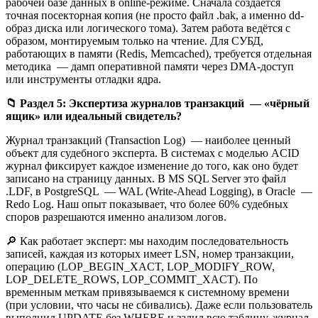
рабочей базе данных в online-режиме. Сначала создаётся
точная посекторная копия (не просто файл .bak, а именно dd-
образ диска или логического тома). Затем работа ведётся с
образом, монтируемым только на чтение. Для СУБД,
работающих в памяти (Redis, Memcached), требуется отдельная
методика — дамп оперативной памяти через DMA-доступ
или инструменты отладки ядра.
📁
Раздел 5: Экспертиза журналов транзакций — «чёрный
ящик» или идеальный свидетель?
Журнал транзакций (Transaction Log) — наиболее ценный
объект для судебного эксперта. В системах с моделью ACID
журнал фиксирует каждое изменение до того, как оно будет
записано на страницу данных. В MS SQL Server это файл
.LDF, в PostgreSQL — WAL (Write-Ahead Logging), в Oracle —
Redo Log. Наш опыт показывает, что более 60% судебных
споров разрешаются именно анализом логов.
🔎 Как работает эксперт: мы находим последовательность
записей, каждая из которых имеет LSN, номер транзакции,
операцию (LOP_BEGIN_XACT, LOP_MODIFY_ROW,
LOP_DELETE_ROWS, LOP_COMMIT_XACT). По
временным меткам привязываемся к системному времени
(при условии, что часы не сбивались). Даже если пользователь
выполнил UPDATE без WHERE и залил всю таблицу, журнал