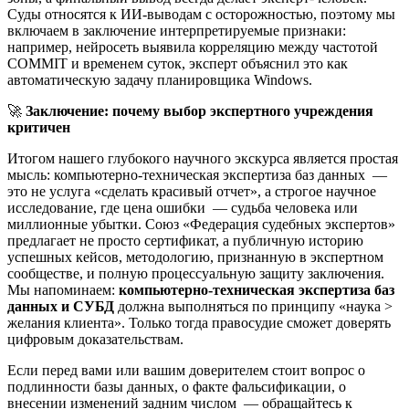
Суды относятся к ИИ-выводам с осторожностью, поэтому мы
включаем в заключение интерпретируемые признаки:
например, нейросеть выявила корреляцию между частотой
COMMIT и временем суток, эксперт объяснил это как
автоматическую задачу планировщика Windows.
🚀
Заключение: почему выбор экспертного учреждения
критичен
Итогом нашего глубокого научного экскурса является простая
мысль: компьютерно-техническая экспертиза баз данных —
это не услуга «сделать красивый отчет», а строгое научное
исследование, где цена ошибки — судьба человека или
миллионные убытки. Союз «Федерация судебных экспертов»
предлагает не просто сертификат, а публичную историю
успешных кейсов, методологию, признанную в экспертном
сообществе, и полную процессуальную защиту заключения.
Мы напоминаем:
компьютерно-техническая экспертиза баз
данных и СУБД
должна выполняться по принципу «наука >
желания клиента». Только тогда правосудие сможет доверять
цифровым доказательствам.
Если перед вами или вашим доверителем стоит вопрос о
подлинности базы данных, о факте фальсификации, о
внесении изменений задним числом — обращайтесь к