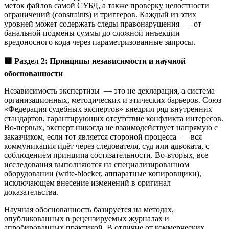
меток файлов самой СУБД, а также проверку целостности
ограничений (constraints) и триггеров. Каждый из этих
уровней может содержать следы правонарушения — от
банальной подмены суммы до сложной инъекции
вредоносного кода через параметризованные запросы.
🟨
Раздел 2: Принципы независимости и научной
обоснованности
Независимость экспертизы — это не декларация, а система
организационных, методических и этических барьеров. Союз
«Федерация судебных экспертов» внедрил ряд внутренних
стандартов, гарантирующих отсутствие конфликта интересов.
Во-первых, эксперт никогда не взаимодействует напрямую с
заказчиком, если тот является стороной процесса — вся
коммуникация идёт через следователя, суд или адвоката, с
соблюдением принципа состязательности. Во-вторых, все
исследования выполняются на специализированном
оборудовании (write-blocker, аппаратные копировщики),
исключающем внесение изменений в оригинал
доказательства.
Научная обоснованность базируется на методах,
опубликованных в рецензируемых журналах и
апробированных практикой. В отличие от коммерческих