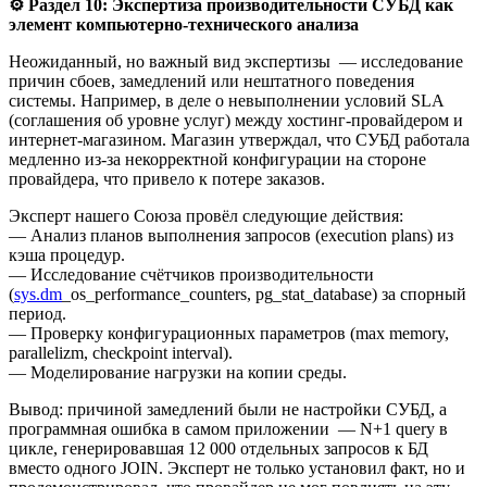
⚙️
Раздел 10: Экспертиза производительности СУБД как
элемент компьютерно-технического анализа
Неожиданный, но важный вид экспертизы — исследование
причин сбоев, замедлений или нештатного поведения
системы. Например, в деле о невыполнении условий SLA
(соглашения об уровне услуг) между хостинг-провайдером и
интернет-магазином. Магазин утверждал, что СУБД работала
медленно из-за некорректной конфигурации на стороне
провайдера, что привело к потере заказов.
Эксперт нашего Союза провёл следующие действия:
— Анализ планов выполнения запросов (execution plans) из
кэша процедур.
— Исследование счётчиков производительности
(
sys.dm
_os_performance_counters, pg_stat_database) за спорный
период.
— Проверку конфигурационных параметров (max memory,
parallelizm, checkpoint interval).
— Моделирование нагрузки на копии среды.
Вывод: причиной замедлений были не настройки СУБД, а
программная ошибка в самом приложении — N+1 query в
цикле, генерировавшая 12 000 отдельных запросов к БД
вместо одного JOIN. Эксперт не только установил факт, но и