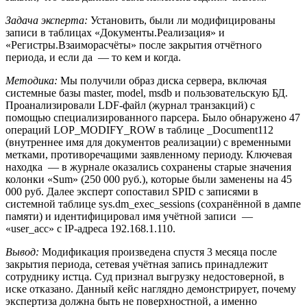
Задача эксперта:
Установить, были ли модифицированы
записи в таблицах «Документы.Реализация» и
«Регистры.Взаиморасчёты» после закрытия отчётного
периода, и если да — то кем и когда.
Методика:
Мы получили образ диска сервера, включая
системные базы master, model, msdb и пользовательскую БД.
Проанализировали LDF-файл (журнал транзакций) с
помощью специализированного парсера. Было обнаружено 47
операций LOP_MODIFY_ROW в таблице _Document112
(внутреннее имя для документов реализации) с временными
метками, противоречащими заявленному периоду. Ключевая
находка — в журнале оказались сохранены старые значения
колонки «Sum» (250 000 руб.), которые были заменены на 45
000 руб. Далее эксперт сопоставил SPID с записями в
системной таблице sys.dm_exec_sessions (сохранённой в дампе
памяти) и идентифицировал имя учётной записи —
«user_acc» с IP-адреса 192.168.1.110.
Вывод:
Модификация произведена спустя 3 месяца после
закрытия периода, сетевая учётная запись принадлежит
сотруднику истца. Суд признал выгрузку недостоверной, в
иске отказано. Данный кейс наглядно демонстрирует, почему
экспертиза должна быть не поверхностной, а именно