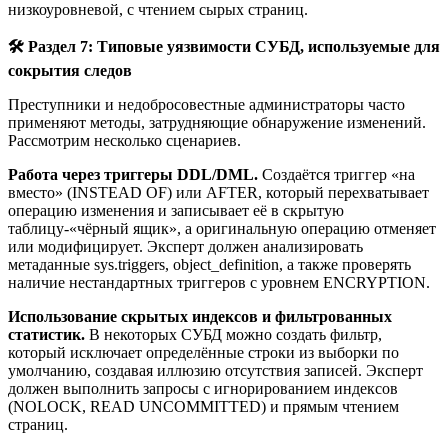
низкоуровневой, с чтением сырых страниц.
🛠️ Раздел 7: Типовые уязвимости СУБД, используемые для
сокрытия следов
Преступники и недобросовестные администраторы часто
применяют методы, затрудняющие обнаружение изменений.
Рассмотрим несколько сценариев.
Работа через триггеры DDL/DML.
Создаётся триггер «на
вместо» (INSTEAD OF) или AFTER, который перехватывает
операцию изменения и записывает её в скрытую
таблицу-«чёрный ящик», а оригинальную операцию отменяет
или модифицирует. Эксперт должен анализировать
метаданные sys.triggers, object_definition, а также проверять
наличие нестандартных триггеров с уровнем ENCRYPTION.
Использование скрытых индексов и фильтрованных
статистик.
В некоторых СУБД можно создать фильтр,
который исключает определённые строки из выборки по
умолчанию, создавая иллюзию отсутствия записей. Эксперт
должен выполнить запросы с игнорированием индексов
(NOLOCK, READ UNCOMMITTED) и прямым чтением
страниц.