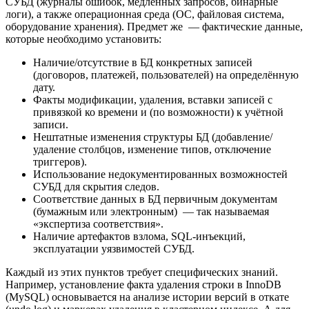
СУБД (журналы ошибок, медленных запросов, бинарные
логи), а также операционная среда (ОС, файловая система,
оборудование хранения). Предмет же — фактические данные,
которые необходимо установить:
Наличие/отсутствие в БД конкретных записей
(договоров, платежей, пользователей) на определённую
дату.
Факты модификации, удаления, вставки записей с
привязкой ко времени и (по возможности) к учётной
записи.
Нештатные изменения структуры БД (добавление/
удаление столбцов, изменение типов, отключение
триггеров).
Использование недокументированных возможностей
СУБД для скрытия следов.
Соответствие данных в БД первичным документам
(бумажным или электронным) — так называемая
«экспертиза соответствия».
Наличие артефактов взлома, SQL-инъекций,
эксплуатации уязвимостей СУБД.
Каждый из этих пунктов требует специфических знаний.
Например, установление факта удаления строки в InnoDB
(MySQL) основывается на анализе истории версий в откате