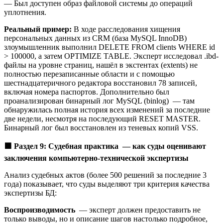
— Был доступен образ файловой системы до операций
уплотнения.
Реальный пример:
В ходе расследования хищения
персональных данных из CRM (база MySQL InnoDB)
злоумышленник выполнил DELETE FROM clients WHERE id
> 100000, а затем OPTIMIZE TABLE. Эксперт исследовал .ibd-
файлы на уровне страниц, нашёл в экстентах (extents) не
полностью перезаписанные области и с помощью
шестнадцатеричного редактора восстановил 78 записей,
включая номера паспортов. Дополнительно был
проанализирован бинарный лог MySQL (binlog) — там
обнаружилась полная история всех изменений за последние
две недели, несмотря на последующий RESET MASTER.
Бинарный лог был восстановлен из теневых копий VSS.
🟪
Раздел 9: Судебная практика — как суды оценивают
заключения компьютерно-технической экспертизы
Анализ судебных актов (более 500 решений за последние 3
года) показывает, что суды выделяют три критерия качества
экспертизы БД:
Воспроизводимость
— эксперт должен предоставить не
только выводы, но и описание шагов настолько подробное,