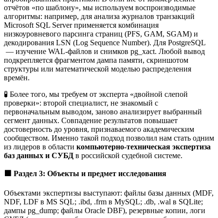
отчётов «по шаблону», мы используем воспроизводимые
алгоритмы: например, для анализа журналов транзакций
Microsoft SQL Server применяется комбинация
низкоуровневого парсинга страниц (PFS, GAM, SGAM) и
декодирования LSN (Log Sequence Number). Для PostgreSQL
— изучение WAL-файлов и снимков pg_xact. Любой вывод
подкрепляется фрагментом дампа памяти, скриншотом
структуры или математической моделью распределения
времён.
🧪 Более того, мы требуем от эксперта «двойной слепой
проверки»: второй специалист, не знакомый с
первоначальным выводом, заново анализирует выбранный
сегмент данных. Совпадение результатов повышает
достоверность до уровня, признаваемого академическим
сообществом. Именно такой подход позволил нам стать одним
из лидеров в области
компьютерно-техническая экспертиза
баз данных и СУБД
в российской судебной системе.
🟩
Раздел 3: Объекты и предмет исследования
Объектами экспертизы выступают: файлы базы данных (MDF,
NDF, LDF в MS SQL; .ibd, .frm в MySQL; .db, .wal в SQLite;
дампы pg_dump; файлы Oracle DBF), резервные копии, логи