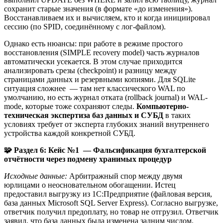
сохранит старые значения (в формате «до изменения»).
Восстанавливаем их и вычисляем, кто и когда инициировал
сессию (по SPID, соединённому с лог-файлом).
Однако есть нюансы: при работе в режиме простого
восстановления (SIMPLE recovery model) часть журналов
автоматически усекается. В этом случае приходится
анализировать срезы (checkpoint) и разницу между
страницами данных и резервными копиями. Для SQLite
ситуация сложнее — там нет классического WAL по
умолчанию, но есть журнал отката (rollback journal) и WAL-
mode, которые тоже сохраняют следы.
Компьютерно-
техническая экспертиза баз данных и СУБД
в таких
условиях требует от эксперта глубоких знаний внутреннего
устройства каждой конкретной СУБД.
🧩
Раздел 6: Кейс №1 — Фальсификация бухгалтерской
отчётности через подмену хранимых процедур
Исходные данные:
Арбитражный спор между двумя
юрлицами о неосновательном обогащении. Истец
предоставил выгрузку из 1С:Предприятие (файловая версия,
база данных Microsoft SQL Server Express). Согласно выгрузке,
ответчик получил предоплату, но товар не отгрузил. Ответчик
заявил, что база данных была изменена задним числом.