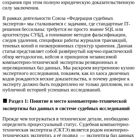
сохранив при этом полную юридическую доказательственную
силу заключения.
В рамках деятельности Союза «Федерация судебных
экспертов» мы сталкиваемся с задачами, где стандартные IT-
решения бессильны: требуется не просто знание SQL или
архитектуры СУБД, а понимание методов фальсификации,
следов удаления, специфики работы журналов транзакций,
теневых копий и низкоуровневых структур хранения. Данная
статья представляет собой развёрнутый научно-практический
обзор методологии, кейсов и принципов независимой
компьютерно-технической экспертизы реляционных и
нереляционных баз данных. Мы раскроем внутреннюю кухню
экспертного исследования, покажем, как из хаоса двоичных
кодов рождаются веские доказательства, и почему доверие к
эксперту должно быть подкреплено не только дипломом, но и
публичной историей успешных исследований.
🟦
Раздел 1: Понятие и место компьютерно-технической
экспертизы баз данных в системе судебных исследований
Прежде чем погружаться в технические детали, необходимо
определить процессуальный статус. Судебная компьютерно-
техническая экспертиза (СКТЭ) является родом инженерно-
технических экспертиз, а её подвид — экспертиза баз данных