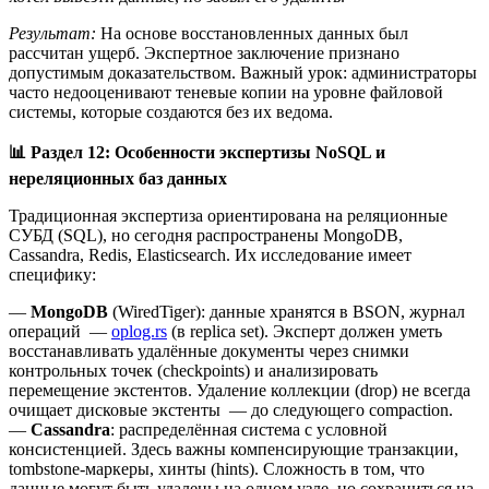
Результат:
На основе восстановленных данных был
рассчитан ущерб. Экспертное заключение признано
допустимым доказательством. Важный урок: администраторы
часто недооценивают теневые копии на уровне файловой
системы, которые создаются без их ведома.
📊
Раздел 12: Особенности экспертизы NoSQL и
нереляционных баз данных
Традиционная экспертиза ориентирована на реляционные
СУБД (SQL), но сегодня распространены MongoDB,
Cassandra, Redis, Elasticsearch. Их исследование имеет
специфику:
—
MongoDB
(WiredTiger): данные хранятся в BSON, журнал
операций —
oplog.rs
(в replica set). Эксперт должен уметь
восстанавливать удалённые документы через снимки
контрольных точек (checkpoints) и анализировать
перемещение экстентов. Удаление коллекции (drop) не всегда
очищает дисковые экстенты — до следующего compaction.
—
Cassandra
: распределённая система с условной
консистенцией. Здесь важны компенсирующие транзакции,
tombstone-маркеры, хинты (hints). Сложность в том, что
данные могут быть удалены на одном узле, но сохраниться на