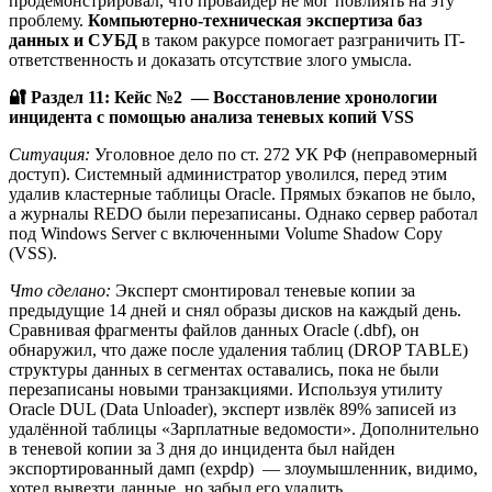
продемонстрировал, что провайдер не мог повлиять на эту
проблему.
Компьютерно-техническая экспертиза баз
данных и СУБД
в таком ракурсе помогает разграничить IT-
ответственность и доказать отсутствие злого умысла.
🔐
Раздел 11: Кейс №2 — Восстановление хронологии
инцидента с помощью анализа теневых копий VSS
Ситуация:
Уголовное дело по ст. 272 УК РФ (неправомерный
доступ). Системный администратор уволился, перед этим
удалив кластерные таблицы Oracle. Прямых бэкапов не было,
а журналы REDO были перезаписаны. Однако сервер работал
под Windows Server с включенными Volume Shadow Copy
(VSS).
Что сделано:
Эксперт смонтировал теневые копии за
предыдущие 14 дней и снял образы дисков на каждый день.
Сравнивая фрагменты файлов данных Oracle (.dbf), он
обнаружил, что даже после удаления таблиц (DROP TABLE)
структуры данных в сегментах оставались, пока не были
перезаписаны новыми транзакциями. Используя утилиту
Oracle DUL (Data Unloader), эксперт извлёк 89% записей из
удалённой таблицы «Зарплатные ведомости». Дополнительно
в теневой копии за 3 дня до инцидента был найден
экспортированный дамп (expdp) — злоумышленник, видимо,
хотел вывезти данные, но забыл его удалить.