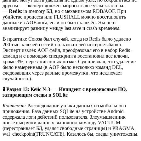
другом — эксперт должен запросить все узлы кластера.
—
Redis
: in-memory БД, но с механизмом RDB/AOF. При
убийстве процесса или FLUSHALL можно восстановить
данные из AOF-лога, если он был включён. Эксперт
анализирует разницу между last save и crash-временем.
В практике Союза был случай, когда из Redis было удалено
200 тыс. ключей сессий пользователей интернет-банка.
Эксперт извлёк AOF-файл, преобразовал его в набор Redis-
команд и с помощью спецскрипта восстановил все ключи,
кроме 3%, перезаписанных позже. Суд признал, что удаление
было намеренным (в AOF было несколько команд DEL,
следовавших через равные промежутки, что исключает
случайность).
🧪
Раздел 13: Кейс №3 — Инцидент с вредоносным ПО,
затирающим следы в SQLite
Контекст:
Расследование утечки данных из мобильного
приложения. База данных SQLite на устройстве Android
содержала логи действий пользователя. Злоумышленник
после выгрузки данных выполнил команду VACUUM
(перестраивает БД, удаляя свободные страницы) и PRAGMA
wal_checkpoint(TRUNCATE). Казалось бы, следы уничтожены.