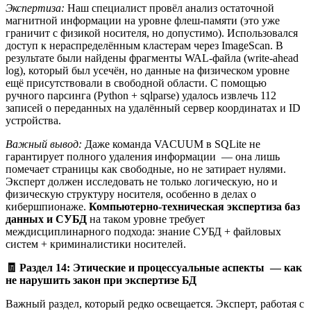
Экспертиза:
Наш специалист провёл анализ остаточной
магнитной информации на уровне флеш-памяти (это уже
граничит с физикой носителя, но допустимо). Использовался
доступ к нераспределённым кластерам через ImageScan. В
результате были найдены фрагменты WAL-файла (write-ahead
log), который был усечён, но данные на физическом уровне
ещё присутствовали в свободной области. С помощью
ручного парсинга (Python + sqlparse) удалось извлечь 112
записей о переданных на удалённый сервер координатах и ID
устройства.
Важный вывод:
Даже команда VACUUM в SQLite не
гарантирует полного удаления информации — она лишь
помечает страницы как свободные, но не затирает нулями.
Эксперт должен исследовать не только логическую, но и
физическую структуру носителя, особенно в делах о
кибершпионаже.
Компьютерно-техническая экспертиза баз
данных и СУБД
на таком уровне требует
междисциплинарного подхода: знание СУБД + файловых
систем + криминалистики носителей.
🧾
Раздел 14: Этические и процессуальные аспекты — как
не нарушить закон при экспертизе БД
Важный раздел, который редко освещается. Эксперт, работая с