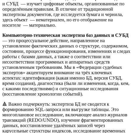
и СУБД — изучает цифровые объекты, организованные по
определённым правилам. В отличие от традиционной
экспертизы документов, где исследуется бумага и чернила,
здесь объект — нематериален, но его отображение на
носителе — материально.
Компьютерно-техническая экспертиза баз данных и СУБД
— это процессуальное действие, направленное на
установление фактических данных о структуре, содержимом,
состоянии, процессе функционирования, изменениях и следах
работы с базами данных, а также о соответствии или
несоответствии программных и аппаратных средств
установленным требованиям. Мы в «Федерации судебных
экспертов» акцентируем внимание на трёх ключевых
аспектах: идентификация (какая именно БД, версия СУБД,
время создания), диагностика (были ли изменения, когда, кем,
с какими последствиями) и ситуационные исследования
(восстановление хронологии событий).
🔺 Важно подчеркнуть: экспертиза БД не сводится к
формированию SQL-запроса или выгрузке таблицы. Это
многоплановое исследование, включающее анализ журналов
транзакций (REDO/UNDO), изучение фрагментированных
данных, восстановление удалённых записей через
карусельные структуры индексов, исследование временных