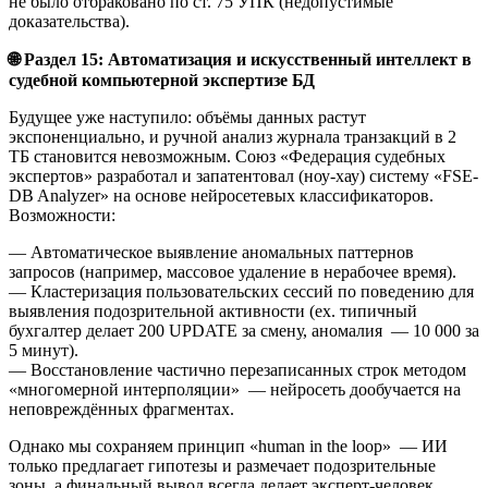
не было отбраковано по ст. 75 УПК (недопустимые
доказательства).
🌐
Раздел 15: Автоматизация и искусственный интеллект в
судебной компьютерной экспертизе БД
Будущее уже наступило: объёмы данных растут
экспоненциально, и ручной анализ журнала транзакций в 2
ТБ становится невозможным. Союз «Федерация судебных
экспертов» разработал и запатентовал (ноу-хау) систему «FSE-
DB Analyzer» на основе нейросетевых классификаторов.
Возможности:
— Автоматическое выявление аномальных паттернов
запросов (например, массовое удаление в нерабочее время).
— Кластеризация пользовательских сессий по поведению для
выявления подозрительной активности (ex. типичный
бухгалтер делает 200 UPDATE за смену, аномалия — 10 000 за
5 минут).
— Восстановление частично перезаписанных строк методом
«многомерной интерполяции» — нейросеть дообучается на
неповреждённых фрагментах.
Однако мы сохраняем принцип «human in the loop» — ИИ
только предлагает гипотезы и размечает подозрительные
зоны, а финальный вывод всегда делает эксперт-человек.