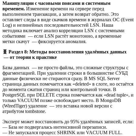
Манипуляции с часовыми поясами и системным
временем.
Изменение времени на сервере перед
выполнением транзакции, а затем возврат обратно. Это
оставляет следы в виде скачков времени в журналах ОС (Event
Log) и нелинейных последовательностей LSN. Наша
методика включает анализ корреляции LSN с системными
событиями — если LSN растёт монотонно, а временные
метки скачут — фиксируется аномалия.
🧬
Раздел 8: Методы восстановления удалённых данных
— от теории к практике
Базы данных — не просто файлы, это сложные структуры с
фрагментацией. При удалении строки в большинстве СУБД
данные физически не стираются сразу. В MS SQL Server
страница данных помечается как «deleted» в слоте, но остаётся
до момента сжатия страниц или контрольной точки. В
PostgreSQL при DELETE строка помечается как «dead tuple», и
только VACUUM позже освобождает место. В MongoDB
(WiredTiger) удаление — это вставка новой версии с
атрибутом tombstone.
Эксперт может восстановить до 95% удалённых записей, если:
— База не подвергалась интенсивной перезаписи.
— Не запускался процесс SHRINK или VACUUM FULL.