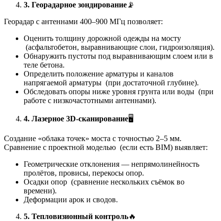
3. Георадарное зондирование
📡
Георадар с антеннами 400–900 МГц позволяет:
Оценить толщину дорожной одежды на мосту
(асфальтобетон, выравнивающие слои, гидроизоляция).
Обнаружить пустоты под выравнивающим слоем или в
теле бетона.
Определить положение арматуры и каналов
напрягаемой арматуры (при достаточной глубине).
Обследовать опоры ниже уровня грунта или воды (при
работе с низкочастотными антеннами).
4. Лазерное 3D-сканирование
🖥️
Создание «облака точек» моста с точностью 2–5 мм.
Сравнение с проектной моделью (если есть BIM) выявляет:
Геометрические отклонения — непрямолинейность
пролётов, провисы, перекосы опор.
Осадки опор (сравнение нескольких съёмок во
времени).
Деформации арок и сводов.
5. Тепловизионный контроль
🔥