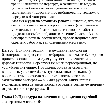
трещин является не перегруз, а заниженный модуль
упругости бетона из-за нарушения технологии
уплотнения (недостаточное вибрирование, возможно,
перерыв в бетонировании).
Анализ журнала бетонных работ:
Выявлено, что при
бетонировании балок второго пролёта (где трещины
максимальны) вибратор вышел из строя, и работы
продолжались без вибрации в течение 2 часов. Акт о
неисправности не составлялся, прораб подписал акт
скрытых работ как выполненные качественно.
Вывод:
Причина трещин — нарушение технологии
бетонирования (отсутствие вибрирования в части балок), что
привело к снижению модуля упругости и увеличению
деформативности. Перегрузы не были первопричиной, но
усугубили ситуацию. Подрядчик обязан за свой счет
выполнить усиление балок (углепластиковой тканью) и
восстановить проезжую часть. Стоимость работ по
заключению эксперта — 8,5 млн рублей.
Инженерная
экспертиза мостов
здесь помогла отделить реальную причину
от домыслов о перегрузах. 🧾
Глава 10. Процедура назначения и проведения судебной
экспертизы моста
📋⚙️