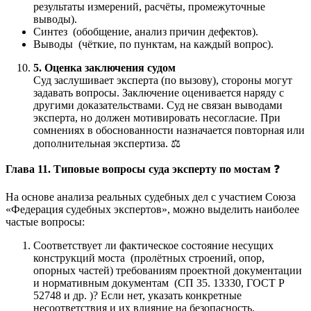
результаты измерений, расчёты, промежуточные
выводы).
Синтез (обобщение, анализ причин дефектов).
Выводы (чёткие, по пунктам, на каждый вопрос).
5. Оценка заключения судом
Суд заслушивает эксперта (по вызову), стороны могут
задавать вопросы. Заключение оценивается наряду с
другими доказательствами. Суд не связан выводами
эксперта, но должен мотивировать несогласие. При
сомнениях в обоснованности назначается повторная или
дополнительная экспертиза. ⚖️
Глава 11. Типовые вопросы суда эксперту по мостам
❓
На основе анализа реальных судебных дел с участием Союза
«Федерация судебных экспертов», можно выделить наиболее
частые вопросы:
Соответствует ли фактическое состояние несущих
конструкций моста (пролётных строений, опор,
опорных частей) требованиям проектной документации
и нормативным документам (СП 35. 13330, ГОСТ Р
52748 и др. )? Если нет, указать конкретные
несоответствия и их влияние на безопасность.