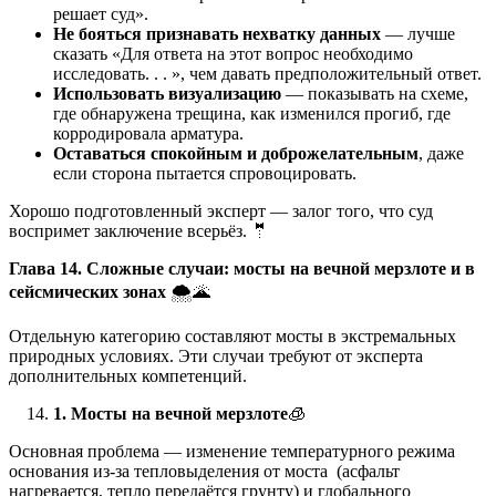
решает суд».
Не бояться признавать нехватку данных
— лучше
сказать «Для ответа на этот вопрос необходимо
исследовать. . . », чем давать предположительный ответ.
Использовать визуализацию
— показывать на схеме,
где обнаружена трещина, как изменился прогиб, где
корродировала арматура.
Оставаться спокойным и доброжелательным
, даже
если сторона пытается спровоцировать.
Хорошо подготовленный эксперт — залог того, что суд
воспримет заключение всерьёз. 🤵
Глава 14. Сложные случаи: мосты на вечной мерзлоте и в
сейсмических зонах
🌨️🌋
Отдельную категорию составляют мосты в экстремальных
природных условиях. Эти случаи требуют от эксперта
дополнительных компетенций.
1. Мосты на вечной мерзлоте
🧊
Основная проблема — изменение температурного режима
основания из-за тепловыделения от моста (асфальт
нагревается, тепло передаётся грунту) и глобального