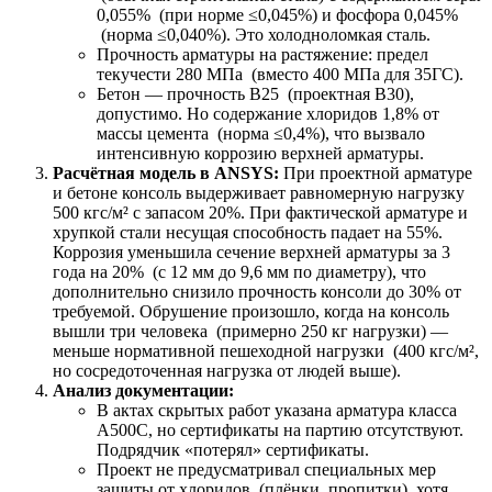
0,055% (при норме ≤0,045%) и фосфора 0,045%
(норма ≤0,040%). Это холодноломкая сталь.
Прочность арматуры на растяжение: предел
текучести 280 МПа (вместо 400 МПа для 35ГС).
Бетон — прочность В25 (проектная В30),
допустимо. Но содержание хлоридов 1,8% от
массы цемента (норма ≤0,4%), что вызвало
интенсивную коррозию верхней арматуры.
Расчётная модель в ANSYS:
При проектной арматуре
и бетоне консоль выдерживает равномерную нагрузку
500 кгс/м² с запасом 20%. При фактической арматуре и
хрупкой стали несущая способность падает на 55%.
Коррозия уменьшила сечение верхней арматуры за 3
года на 20% (с 12 мм до 9,6 мм по диаметру), что
дополнительно снизило прочность консоли до 30% от
требуемой. Обрушение произошло, когда на консоль
вышли три человека (примерно 250 кг нагрузки) —
меньше нормативной пешеходной нагрузки (400 кгс/м²,
но сосредоточенная нагрузка от людей выше).
Анализ документации:
В актах скрытых работ указана арматура класса
А500С, но сертификаты на партию отсутствуют.
Подрядчик «потерял» сертификаты.
Проект не предусматривал специальных мер
защиты от хлоридов (плёнки, пропитки), хотя