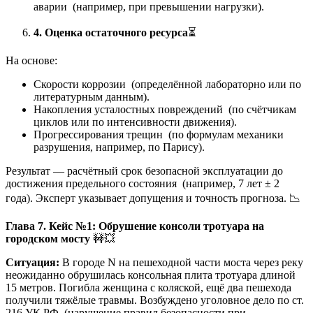
аварии (например, при превышении нагрузки).
4. Оценка остаточного ресурса
⏳
На основе:
Скорости коррозии (определённой лабораторно или по
литературным данным).
Накопления усталостных повреждений (по счётчикам
циклов или по интенсивности движения).
Прогрессирования трещин (по формулам механики
разрушения, например, по Парису).
Результат — расчётный срок безопасной эксплуатации до
достижения предельного состояния (например, 7 лет ± 2
года). Эксперт указывает допущения и точность прогноза. 📉
Глава 7. Кейс №1: Обрушение консоли тротуара на
городском мосту
🚧💥
Ситуация:
В городе N на пешеходной части моста через реку
неожиданно обрушилась консольная плита тротуара длиной
15 метров. Погибла женщина с коляской, ещё два пешехода
получили тяжёлые травмы. Возбуждено уголовное дело по ст.
216 УК РФ (нарушение правил безопасности при