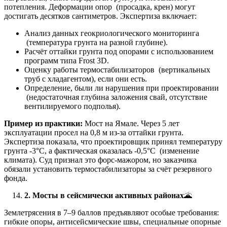
потепления. Деформации опор (просадка, крен) могут
достигать десятков сантиметров. Экспертиза включает:
Анализ данных геокриологического мониторинга
(температура грунта на разной глубине).
Расчёт оттайки грунта под опорами с использованием
программ типа Frost 3D.
Оценку работы термостабилизаторов (вертикальных
труб с хладагентом), если они есть.
Определение, были ли нарушения при проектировании
(недостаточная глубина заложения свай, отсутствие
вентилируемого подполья).
Пример из практики:
Мост на Ямале. Через 5 лет
эксплуатации просел на 0,8 м из-за оттайки грунта.
Экспертиза показала, что проектировщик принял температуру
грунта -3°C, а фактическая оказалась -0,5°C (изменение
климата). Суд признал это форс-мажором, но заказчика
обязали установить термостабилизаторы за счёт резервного
фонда.
2. Мосты в сейсмически активных районах
🌋
Землетрясения в 7–9 баллов предъявляют особые требования:
гибкие опоры, антисейсмические швы, специальные опорные