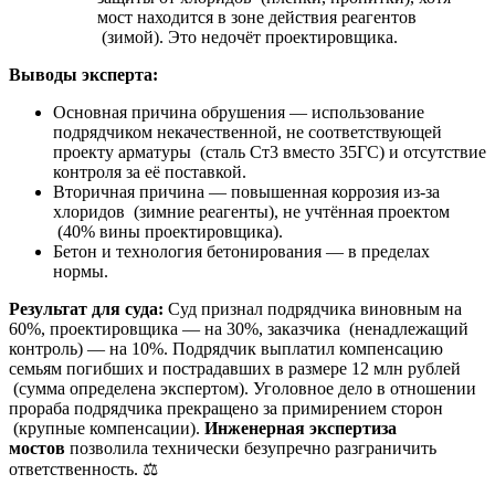
мост находится в зоне действия реагентов
(зимой). Это недочёт проектировщика.
Выводы эксперта:
Основная причина обрушения — использование
подрядчиком некачественной, не соответствующей
проекту арматуры (сталь Ст3 вместо 35ГС) и отсутствие
контроля за её поставкой.
Вторичная причина — повышенная коррозия из-за
хлоридов (зимние реагенты), не учтённая проектом
(40% вины проектировщика).
Бетон и технология бетонирования — в пределах
нормы.
Результат для суда:
Суд признал подрядчика виновным на
60%, проектировщика — на 30%, заказчика (ненадлежащий
контроль) — на 10%. Подрядчик выплатил компенсацию
семьям погибших и пострадавших в размере 12 млн рублей
(сумма определена экспертом). Уголовное дело в отношении
прораба подрядчика прекращено за примирением сторон
(крупные компенсации).
Инженерная экспертиза
мостов
позволила технически безупречно разграничить
ответственность. ⚖️