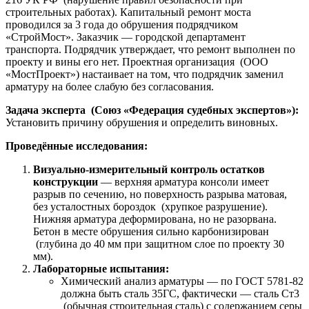
строительных работах). Капитальный ремонт моста
проводился за 3 года до обрушения подрядчиком
«СтройМост». Заказчик — городской департамент
транспорта. Подрядчик утверждает, что ремонт выполнен по
проекту и вины его нет. Проектная организация (ООО
«МостПроект») настаивает на том, что подрядчик заменил
арматуру на более слабую без согласования.
Задача эксперта (Союз «Федерация судебных экспертов»):
Установить причину обрушения и определить виновных.
Проведённые исследования:
Визуально-измерительный контроль остатков
конструкции
— верхняя арматура консоли имеет
разрыв по сечению, но поверхность разрыва матовая,
без усталостных бороздок (хрупкое разрушение).
Нижняя арматура деформирована, но не разорвана.
Бетон в месте обрушения сильно карбонизирован
(глубина до 40 мм при защитном слое по проекту 30
мм).
Лабораторные испытания:
Химический анализ арматуры — по ГОСТ 5781-82
должна быть сталь 35ГС, фактически — сталь Ст3
(обычная строительная сталь) с содержанием серы