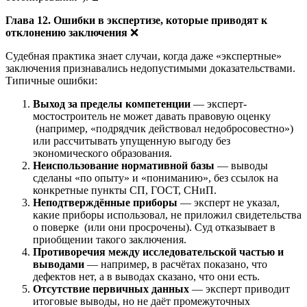
Глава 12. Ошибки в экспертизе, которые приводят к
отклонению заключения
❌
Судебная практика знает случаи, когда даже «экспертные»
заключения признавались недопустимыми доказательствами.
Типичные ошибки:
Выход за пределы компетенции
— эксперт-
мостостроитель не может давать правовую оценку
(например, «подрядчик действовал недобросовестно»)
или рассчитывать упущенную выгоду без
экономического образования.
Неиспользование нормативной базы
— выводы
сделаны «по опыту» и «пониманию», без ссылок на
конкретные пункты СП, ГОСТ, СНиП.
Неподтверждённые приборы
— эксперт не указал,
какие приборы использовал, не приложил свидетельства
о поверке (или они просрочены). Суд отказывает в
приобщении такого заключения.
Противоречия между исследовательской частью и
выводами
— например, в расчётах показано, что
дефектов нет, а в выводах сказано, что они есть.
Отсутствие первичных данных
— эксперт приводит
итоговые выводы, но не даёт промежуточных