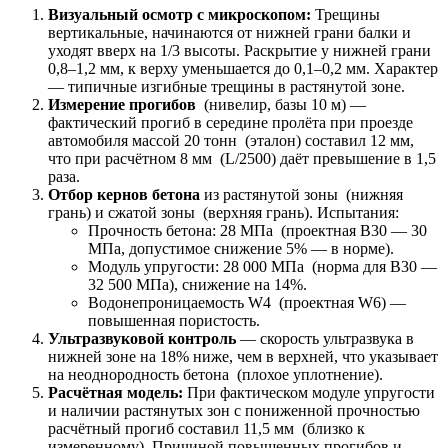
Визуальный осмотр с микроскопом:
Трещины
вертикальные, начинаются от нижней грани балки и
уходят вверх на 1/3 высоты. Раскрытие у нижней грани
0,8–1,2 мм, к верху уменьшается до 0,1–0,2 мм. Характер
— типичные изгибные трещины в растянутой зоне.
Измерение прогибов
(нивелир, базы 10 м) —
фактический прогиб в середине пролёта при проезде
автомобиля массой 20 тонн (эталон) составил 12 мм,
что при расчётном 8 мм (L/2500) даёт превышение в 1,5
раза.
Отбор кернов бетона
из растянутой зоны (нижняя
грань) и сжатой зоны (верхняя грань). Испытания:
Прочность бетона: 28 МПа (проектная В30 — 30
МПа, допустимое снижение 5% — в норме).
Модуль упругости: 28 000 МПа (норма для В30 —
32 500 МПа), снижение на 14%.
Водонепроницаемость W4 (проектная W6) —
повышенная пористость.
Ультразвуковой контроль
— скорость ультразвука в
нижней зоне на 18% ниже, чем в верхней, что указывает
на неоднородность бетона (плохое уплотнение).
Расчётная модель:
При фактическом модуле упругости
и наличии растянутых зон с пониженной прочностью
расчётный прогиб составил 11,5 мм (близко к
измеренному). Причиной повышенных прогибов и