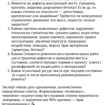
Имеются ли дефекты конструкций моста (трещины,
прогибы, коррозия, разрушение бетона)? Если да, то
какова степень их опасности — допустимые,
критические или аварийные? Требуется ли немедленное
ограничение движения (по массе, скорости, полное
закрытие)?
Какова причина выявленных дефектов: нарушение
технологии строительства (указать какое), недостатки
проектирования (какие именно), нарушение правил
эксплуатации (включая перегруз), природные
воздействия (паводок, мороз), брак материалов
(арматуры, бетона)?
Какова стоимость ремонтно-восстановительных работ
для устранения дефектов и приведения моста в
состояние, соответствующее нормам и проекту (смета с
расшифровкой по видам работ и материалам)?
Каков остаточный ресурс моста при текущем состоянии
(в годах) и после выполнения рекомендованного
ремонта?
Эксперт обязан дать однозначные, количественно
определённые ответы. Формулировки «возможно»,
«вероятно» недопустимы без указания степени вероятности
(например, «с вероятностью 90% причина — брак
бетонирования»). 📝