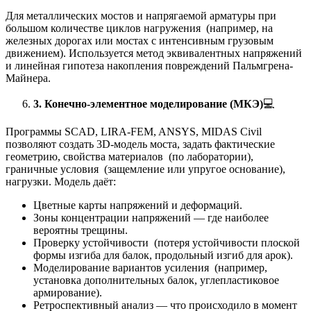
Для металлических мостов и напрягаемой арматуры при
большом количестве циклов нагружения (например, на
железных дорогах или мостах с интенсивным грузовым
движением). Используется метод эквивалентных напряжений
и линейная гипотеза накопления повреждений Пальмгрена-
Майнера.
3. Конечно-элементное моделирование (МКЭ)
💻
Программы SCAD, LIRA-FEM, ANSYS, MIDAS Civil
позволяют создать 3D-модель моста, задать фактические
геометрию, свойства материалов (по лаборатории),
граничные условия (защемление или упругое основание),
нагрузки. Модель даёт:
Цветные карты напряжений и деформаций.
Зоны концентрации напряжений — где наиболее
вероятны трещины.
Проверку устойчивости (потеря устойчивости плоской
формы изгиба для балок, продольный изгиб для арок).
Моделирование вариантов усиления (например,
установка дополнительных балок, углепластиковое
армирование).
Ретроспективный анализ — что происходило в момент