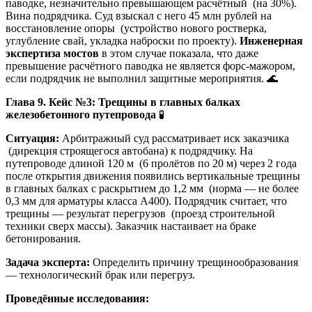
паводке, незначительно превышающем расчётный (на 30%).
Вина подрядчика. Суд взыскал с него 45 млн рублей на
восстановление опоры (устройство нового ростверка,
углубление свай, укладка наброски по проекту).
Инженерная
экспертиза мостов
в этом случае показала, что даже
превышение расчётного паводка не является форс-мажором,
если подрядчик не выполнил защитные мероприятия. 🌊
Глава 9. Кейс №3: Трещины в главных балках
железобетонного путепровода
🧪
Ситуация:
Арбитражный суд рассматривает иск заказчика
(дирекция строящегося автобана) к подрядчику. На
путепроводе длиной 120 м (6 пролётов по 20 м) через 2 года
после открытия движения появились вертикальные трещины
в главных балках с раскрытием до 1,2 мм (норма — не более
0,3 мм для арматуры класса А400). Подрядчик считает, что
трещины — результат перегрузов (проезд строительной
техники сверх массы). Заказчик настаивает на браке
бетонирования.
Задача эксперта:
Определить причину трещинообразования
— технологический брак или перегруз.
Проведённые исследования: