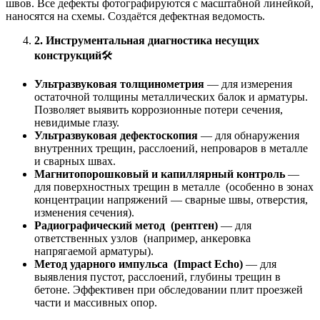
швов. Все дефекты фотографируются с масштабной линейкой,
наносятся на схемы. Создаётся дефектная ведомость.
2. Инструментальная диагностика несущих
конструкций
🛠️
Ультразвуковая толщинометрия
— для измерения
остаточной толщины металлических балок и арматуры.
Позволяет выявить коррозионные потери сечения,
невидимые глазу.
Ультразвуковая дефектоскопия
— для обнаружения
внутренних трещин, расслоений, непроваров в металле
и сварных швах.
Магнитопорошковый и капиллярный контроль
—
для поверхностных трещин в металле (особенно в зонах
концентрации напряжений — сварные швы, отверстия,
изменения сечения).
Радиографический метод (рентген)
— для
ответственных узлов (например, анкеровка
напрягаемой арматуры).
Метод ударного импульса (Impact Echo)
— для
выявления пустот, расслоений, глубины трещин в
бетоне. Эффективен при обследовании плит проезжей
части и массивных опор.