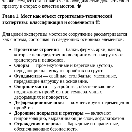
также всем, кто сталкивается с необходимостью доказать свою
правоту в спорах о качестве мостов. 🧠
Глава 1. Мост как объект строительно-технической
экспертизы: классификация и особенности
🏗️
Для целей экспертизы мостовое сооружение рассматривается
как система, состоящая из следующих основных элементов:
Пролётные строения
— балки, фермы, арки, ванты,
которые непосредственно воспринимают нагрузку от
транспорта и пешеходов.
Опоры
— промежуточные и береговые (устои),
передающие нагрузку от пролётов на грунт.
Фундаменты
— свайные, столбчатые, массивные,
передающие нагрузку на основание.
Опорные части
— устройства, обеспечивающие
подвижность пролётов при температурных
деформациях и поворотах.
Деформационные швы
— компенсируют перемещения
пролётов.
Дорожное покрытие и тротуары
— включают
гидроизоляцию, выравнивающие слои, асфальтобетон.
Ограждения и перила
— барьерные и парапетные,
обеспечивающие безопасность.