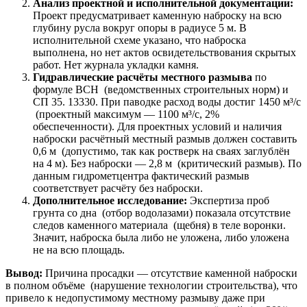
Анализ проектной и исполнительной документации:
Проект предусматривает каменную наброску на всю
глубину русла вокруг опоры в радиусе 5 м. В
исполнительной схеме указано, что наброска
выполнена, но нет актов освидетельствования скрытых
работ. Нет журнала укладки камня.
Гидравлические расчёты местного размыва
по
формуле ВСН (ведомственных строительных норм) и
СП 35. 13330. При паводке расход воды достиг 1450 м³/с
(проектный максимум — 1100 м³/с, 2%
обеспеченности). Для проектных условий и наличия
наброски расчётный местный размыв должен составить
0,6 м (допустимо, так как ростверк на сваях заглублён
на 4 м). Без наброски — 2,8 м (критический размыв). По
данным гидрометцентра фактический размыв
соответствует расчёту без наброски.
Дополнительное исследование:
Экспертиза проб
грунта со дна (отбор водолазами) показала отсутствие
следов каменного материала (щебня) в теле воронки.
Значит, наброска была либо не уложена, либо уложена
не на всю площадь.
Вывод:
Причина просадки — отсутствие каменной наброски
в полном объёме (нарушение технологии строительства), что
привело к недопустимому местному размыву даже при