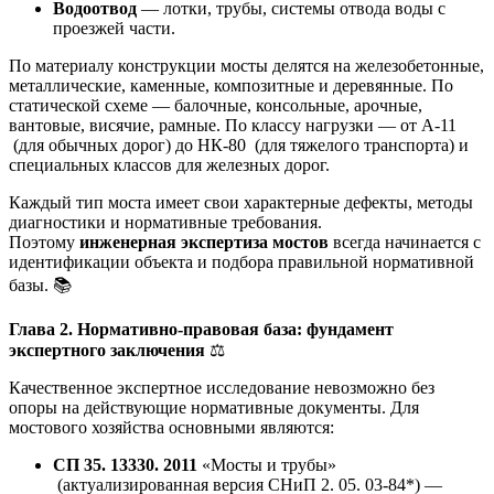
Водоотвод
— лотки, трубы, системы отвода воды с
проезжей части.
По материалу конструкции мосты делятся на железобетонные,
металлические, каменные, композитные и деревянные. По
статической схеме — балочные, консольные, арочные,
вантовые, висячие, рамные. По классу нагрузки — от А-11
(для обычных дорог) до НК-80 (для тяжелого транспорта) и
специальных классов для железных дорог.
Каждый тип моста имеет свои характерные дефекты, методы
диагностики и нормативные требования.
Поэтому
инженерная экспертиза мостов
всегда начинается с
идентификации объекта и подбора правильной нормативной
базы. 📚
Глава 2. Нормативно-правовая база: фундамент
экспертного заключения
⚖️
Качественное экспертное исследование невозможно без
опоры на действующие нормативные документы. Для
мостового хозяйства основными являются:
СП 35. 13330. 2011
«Мосты и трубы»
(актуализированная версия СНиП 2. 05. 03-84*) —