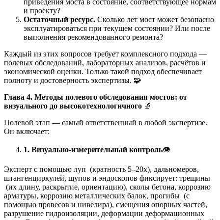
приведения моста в состояние, соответствующее нормам
и проекту?
Остаточный ресурс.
Сколько лет мост может безопасно
эксплуатироваться при текущем состоянии? Или после
выполнения рекомендованного ремонта?
Каждый из этих вопросов требует комплексного подхода —
полевых обследований, лабораторных анализов, расчётов и
экономической оценки. Только такой подход обеспечивает
полноту и достоверность экспертизы. 🧩
Глава 4. Методы полевого обследования мостов: от
визуального до высокотехнологичного
🔬
Полевой этап — самый ответственный в любой экспертизе.
Он включает:
1. Визуально-измерительный контроль
👁️
Эксперт с помощью луп (кратность 5–20х), дальномеров,
штангенциркулей, щупов и эндоскопов фиксирует: трещины
(их длину, раскрытие, ориентацию), сколы бетона, коррозию
арматуры, коррозию металлических балок, прогибы (с
помощью провесов и нивелира), смещения опорных частей,
разрушение гидроизоляции, деформации деформационных