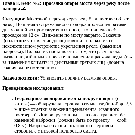
Глава 8. Кейс №2: Просадка опоры моста через реку после
паводка
🌊
Ситуация:
Мостовой переход через реку был построен 8 лет
назад. Во время экстремального паводка произошёл размыв
дна у одной из промежуточных опор, что привело к её
просадке на 12 см. Движение по мосту закрыто. Заказчик
(областное управление дорог) обвинил подрядчика в
некачественном устройстве укрепления русла (каменная
наброска). Подрядчик настаивает на том, что размыв был
вызван неучтённым в проекте повышением расхода воды (из-
за изменения климата) и действиями третьих лиц (добыча
гравия выше по течению).
Задача эксперта:
Установить причину размыва опоры.
Проведённые исследования:
Георадарное зондирование дна вокруг опоры
(с
катера) — обнаружена воронка размыва глубиной до 2,5
м ниже отметки заложения фундамента (свайного
ростверка). Дно вокруг опоры — песок с гравием, без
каменной наброски (должна быть по проекту — слой
0,8 м). Наброска сохранилась только с верховой
стороны, а с низовой полностью смыта.