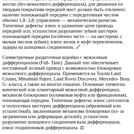
жестко (без межосевого дифференциала), для движения по
твердым покрытиям передний мост должен быть отключен;
наличие понижающей передачи с передаточным числом
обычно 1,8- 2,8; управление — механическим рычагом.
Типичные дефекты: износ и удлинение цепи привода
передней оси; усталостное разрушение зубьев шестерен
понижающей передачи (особенно часто — на шестернях с
малым числом зубьев); износ вилок и муфт переключения,
задиры на шлицевых соединениях. 🔗
Симметричные раздаточные коробки с межосевым
дифференциалом (Full- Time). Данный тип обеспечивает
постоянный полный привод с возможностью блокировки
межосевого дифференциала. Применяется на Toyota Land
Cruiser, Mitsubishi Pajero, Land Rover Discovery, Mercedes- Benz
G- класса, а также на многих пикапах. Основные элементы:
конический или планетарный межосевой дифференциал,
механизм блокировки (кулачковая муфта или фрикционная),
понижающая передача. Типичные дефекты: износ сателлитов
и полуосевых шестерен дифференциала (абразивный или
усталостный), заклинивание механизма блокировки (из- за
загрязнения или деформации деталей), усталостное
разрушение шлицевого соединения вала дифференциала,
износ подшипников дифференциала. ⚖️