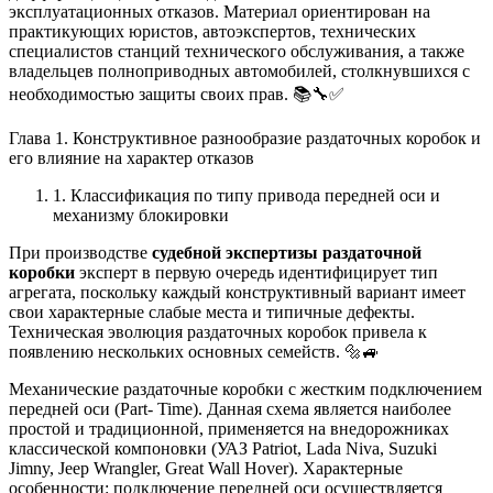
эксплуатационных отказов. Материал ориентирован на
практикующих юристов, автоэкспертов, технических
специалистов станций технического обслуживания, а также
владельцев полноприводных автомобилей, столкнувшихся с
необходимостью защиты своих прав. 📚🔧✅
Глава 1. Конструктивное разнообразие раздаточных коробок и
его влияние на характер отказов
1. Классификация по типу привода передней оси и
механизму блокировки
При производстве
судебной экспертизы раздаточной
коробки
эксперт в первую очередь идентифицирует тип
агрегата, поскольку каждый конструктивный вариант имеет
свои характерные слабые места и типичные дефекты.
Техническая эволюция раздаточных коробок привела к
появлению нескольких основных семейств. 🔩🚙
Механические раздаточные коробки с жестким подключением
передней оси (Part- Time). Данная схема является наиболее
простой и традиционной, применяется на внедорожниках
классической компоновки (УАЗ Patriot, Lada Niva, Suzuki
Jimny, Jeep Wrangler, Great Wall Hover). Характерные
особенности: подключение передней оси осуществляется