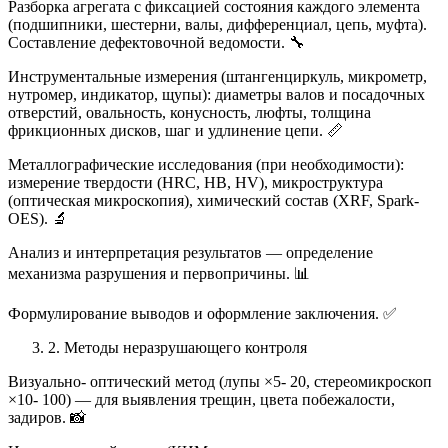
Разборка агрегата с фиксацией состояния каждого элемента
(подшипники, шестерни, валы, дифференциал, цепь, муфта).
Составление дефектовочной ведомости. 🔧
Инструментальные измерения (штангенциркуль, микрометр,
нутромер, индикатор, щупы): диаметры валов и посадочных
отверстий, овальность, конусность, люфты, толщина
фрикционных дисков, шаг и удлинение цепи. 📏
Металлографические исследования (при необходимости):
измерение твердости (HRC, HB, HV), микроструктура
(оптическая микроскопия), химический состав (XRF, Spark-
OES). 🔬
Анализ и интерпретация результатов — определение
механизма разрушения и первопричины. 📊
Формулирование выводов и оформление заключения. ✅
2. Методы неразрушающего контроля
Визуально- оптический метод (лупы ×5- 20, стереомикроскоп
×10- 100) — для выявления трещин, цвета побежалости,
задиров. 📸