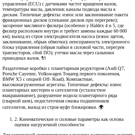
управления (ECU) с датчиками частот вращения валов,
температуры масла, давления; каналы подвода масла к
дискам. Типичные дефекты: износ или заклинивание пакета
фрикционных дисков (спекание дисков при перегреве);
засорение масляного фильтра (особенно у Haldex 4 и 5, где
фильтр расположен внутри и требует замены каждые 60 000
км); выход из строя электродвигателя насоса (износ щеток,
заклинивание, обрыв обмотки); неисправность электронного
блока управления (обрыв пайки в силовой части, перегрев
транзисторов, сбой ПО); утечки масла через сальники
приводных валов. 🔌
Раздаточные коробки с планетарным редуктором (Audi Q7,
Porsche Cayenne, Volkswagen Touareg первого поколения,
BMW X5 с опцией Off- Road). Компактные,
высоконагруженные агрегаты. Типичные дефекты: износ
планетарных шестерен и сателлитов (усталостное
выкрашивание), разрушение водила планетарного ряда
(сварной шов), недостаточная смазка подшипников
сателлитов, выход из строя муфт блокировки. 🌍
2. Кинематические и силовые параметры как основа
оценки нагрузочной способности
Для корректной интерпретации характера разрушения эксперт