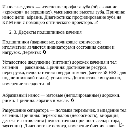
Износ звездочек — изменение профиля зуба (образование
«крючков» на вершинах), уменьшение высоты зуба. Причина:
износ цепи, абразив. Диагностика: профилирование зуба на
КИМ или с помощью оптического проектора. 📐
3. Дефекты подшипников качения
Подшипники (шариковые, роликовые конические,
игольчатые) являются индикаторами состояния смазки и
нагрузок. Дефекты: 🔄
Усталостное шелушение (питтинг) дорожек качения и тел
качения — раковины. Причина: достижение ресурса,
перегрузка, недостаточная твердость колец (менее 58 HRC для
подшипниковой стали), усталость. Диагностика: визуально,
измерение твердости. 📊
Абразивный износ — матовые (неполированные) дорожки,
риски. Причина: абразив в масле. 🧲
Разрушение сепаратора — поломка перемычек, выпадение тел
качения. Причины: перекос валов (несоосность), вибрация,
дефект изготовления (недостаточная прочность сепаратора,
заусенцы). Диагностика: осмотр, измерение биения валов. 💥