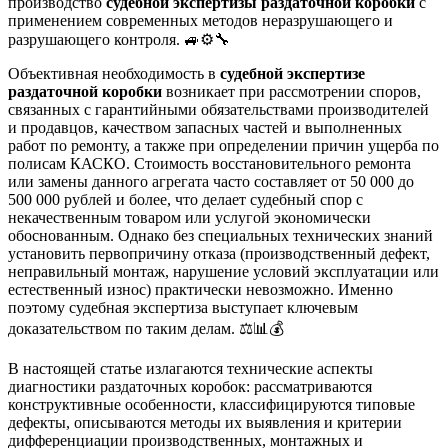
производство
судебной экспертизы раздаточной коробки
с
применением современных методов неразрушающего и
разрушающего контроля. 🚙⚙️🔧
Объективная необходимость в
судебной экспертизе
раздаточной коробки
возникает при рассмотрении споров,
связанных с гарантийными обязательствами производителей
и продавцов, качеством запасных частей и выполненных
работ по ремонту, а также при определении причин ущерба по
полисам КАСКО. Стоимость восстановительного ремонта
или замены данного агрегата часто составляет от 50 000 до
500 000 рублей и более, что делает судебный спор с
некачественным товаром или услугой экономически
обоснованным. Однако без специальных технических знаний
установить первопричину отказа (производственный дефект,
неправильный монтаж, нарушение условий эксплуатации или
естественный износ) практически невозможно. Именно
поэтому судебная экспертиза выступает ключевым
доказательством по таким делам. ⚖️📊💰
В настоящей статье излагаются технические аспекты
диагностики раздаточных коробок: рассматриваются
конструктивные особенности, классифицируются типовые
дефекты, описываются методы их выявления и критерии
дифференциации производственных, монтажных и