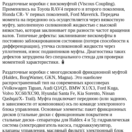
Раздаточные коробки с вискомуфтой (Viscous Coupling).
Применялись на Toyota RAV4 первого и второго поколения,
Honda CR- V первых поколений, Ford Maverick. Передача
момента на переднюю ось осуществляется через вязкостную
муфту, заполненную силиконовой жидкостью с высокой
вязкостью, которая заклинивает при разности частот вращения
валов. Типичные дефекты: заклинивание вискомуфты в
постоянно заблокированном состоянии (потеря способности к
дифференциации), утечка силиконовой жидкости через
уплотнения, износ подшипников муфты. Диагностика таких
дефектов затруднена без специального стенда для проверки
моментной характеристики. 🧴
Раздаточные коробки с многодисковой фрикционной муфтой
(Haldex, BorgWarner, GKN, Magna). Это наиболее
распространенный тип на современных кроссоверах
(Volkswagen Tiguan, Audi Q3/Q5, BMW X1/X3, Ford Kuga,
Volvo XC60/XC90, Hyundai Santa Fe, Kia Sorento, Nissan
Qashqai/X- Trail). Муфта подключает переднюю (или заднюю,
в зависимости от компоновки) ось по команде электронного
блока управления. Основные элементы: пакет фрикционных
дисков (стальные диски с фрикционным покрытием и
стальные диски- сепараторы для Haldex 4 и 5); гидравлическая
система (электродвигатель насоса, гидроаккумулятор,
клапаны управления, масляный фильтр); электронный блок