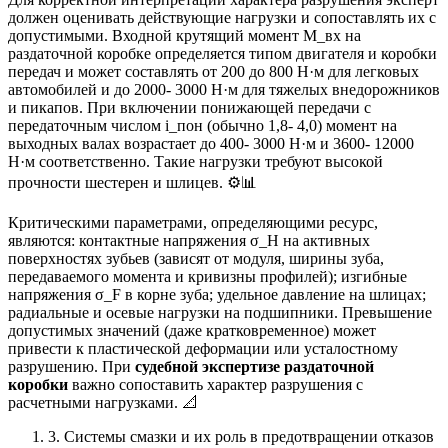
должен оценивать действующие нагрузки и сопоставлять их с
допустимыми. Входной крутящий момент M_вх на
раздаточной коробке определяется типом двигателя и коробки
передач и может составлять от 200 до 800 Н·м для легковых
автомобилей и до 2000- 3000 Н·м для тяжелых внедорожников
и пикапов. При включении понижающей передачи с
передаточным числом i_пон (обычно 1,8- 4,0) момент на
выходных валах возрастает до 400- 3000 Н·м и 3600- 12000
Н·м соответственно. Такие нагрузки требуют высокой
прочности шестерен и шлицев. ⚙️📊
Критическими параметрами, определяющими ресурс,
являются: контактные напряжения σ_H на активных
поверхностях зубьев (зависят от модуля, ширины зуба,
передаваемого момента и кривизны профилей); изгибные
напряжения σ_F в корне зуба; удельное давление на шлицах;
радиальные и осевые нагрузки на подшипники. Превышение
допустимых значений (даже кратковременное) может
привести к пластической деформации или усталостному
разрушению. При
судебной экспертизе раздаточной
коробки
важно сопоставить характер разрушения с
расчетными нагрузками. 📐
3. Системы смазки и их роль в предотвращении отказов