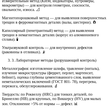
Измерительный метод (КИМ, индикаторы, нутромеры,
микрометры) — для контроля геометрии, соосности,
овальности, износа. 📐
Магнитопорошковый метод — для выявления поверхностных
трещин в ферромагнитных деталях (валы, шестерни). 🧲
Капиллярный (пенетрантный) метод — для выявления
трещин в немагнитных деталях (корпус из алюминиевого
сплава). 🧪
Ультразвуковой контроль — для внутренних дефектов
(раковины в отливках). 📡
3. Лабораторные методы (разрушающий контроль)
Металлография: изготовление шлифа, травление (ниталь),
изучение микроструктуры (феррит, перлит, мартенсит,
бейнит), оценка глубины цементованного слоя, выявление
неметаллических включений (ГОСТ 801- 78), перегрева,
пережога, обезуглероживания. 🔬
Твердость: по Роквеллу (HRC) для тонких деталей, по
Бринеллю (HB) для крупных, по Виккерсу (HV) для малых
зон. Отклонение >5% от нормы — дефект. 📊