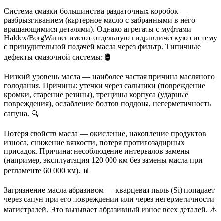
Система смазки большинства раздаточных коробок —
разбрызгиванием (картерное масло с забранными в него
вращающимися деталями). Однако агрегаты с муфтами
Haldex/BorgWarner имеют отдельную гидравлическую систему
с принудительной подачей масла через фильтр. Типичные
дефекты смазочной системы: 🛢️
Низкий уровень масла — наиболее частая причина масляного
голодания. Причины: утечки через сальники (повреждение
кромки, старение резины), трещины корпуса (ударные
повреждения), ослабление болтов поддона, негерметичность
сапуна. 🔍
Потеря свойств масла — окисление, накопление продуктов
износа, снижение вязкости, потеря противозадирных
присадок. Причина: несоблюдение интервалов замены
(например, эксплуатация 120 000 км без замены масла при
регламенте 60 000 км). 📊
Загрязнение масла абразивом — кварцевая пыль (Si) попадает
через сапун при его повреждении или через негерметичности
магистралей. Это вызывает абразивный износ всех деталей. ⚠️