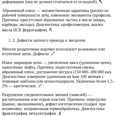
деформации (она не должна отличаться от исходной). 🔨
Абразивный износ — множественные царапины (риски) на
рабочей поверхности зуба, изменение эвольвенты (профиля).
Причина: присутствие абразивных частиц в масле (кварц,
карбиды, оксиды). Диагностика: профилометрия, анализ
масла (ICP, феррография). ⛏️
2. Дефекты цепного привода и звездочек
Многие раздаточные коробки используют роликовые или
втулочные цепи. Дефекты: 🔗
Износ шарниров цепи — увеличение шага (удлинение цепи),
накопление люфта. Причина: недостаточная смазка,
абразивный износ, достижение ресурса (150 000- 200 000 км).
Диагностика: измерение удлинения на базе 100 звеньев с
помощью шаблона или штангенциркуля. Удлинение более 1,5-
2% — критическое. 📏
Разрушение соединительных звеньев (ламелей) —
растрескивание или отрыв пластин. Причины: перегрузка
(рывки, заклинивание), дефект изготовления (поджог при
штамповке, неправильная термообработка). Диагностика:
фрактография, металлография. 🔬