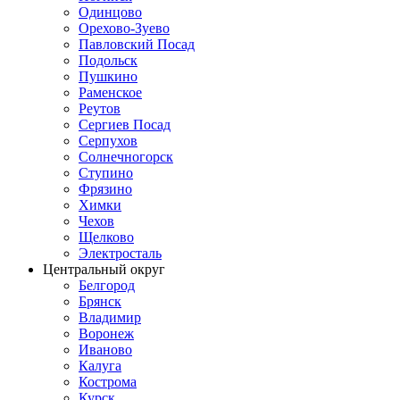
Одинцово
Орехово-Зуево
Павловский Посад
Подольск
Пушкино
Раменское
Реутов
Сергиев Посад
Серпухов
Солнечногорск
Ступино
Фрязино
Химки
Чехов
Щелково
Электросталь
Центральный округ
Белгород
Брянск
Владимир
Воронеж
Иваново
Калуга
Кострома
Курск