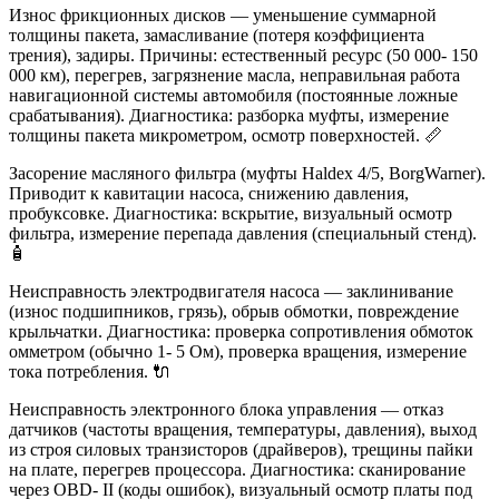
Износ фрикционных дисков — уменьшение суммарной
толщины пакета, замасливание (потеря коэффициента
трения), задиры. Причины: естественный ресурс (50 000- 150
000 км), перегрев, загрязнение масла, неправильная работа
навигационной системы автомобиля (постоянные ложные
срабатывания). Диагностика: разборка муфты, измерение
толщины пакета микрометром, осмотр поверхностей. 📏
Засорение масляного фильтра (муфты Haldex 4/5, BorgWarner).
Приводит к кавитации насоса, снижению давления,
пробуксовке. Диагностика: вскрытие, визуальный осмотр
фильтра, измерение перепада давления (специальный стенд).
🧴
Неисправность электродвигателя насоса — заклинивание
(износ подшипников, грязь), обрыв обмотки, повреждение
крыльчатки. Диагностика: проверка сопротивления обмоток
омметром (обычно 1- 5 Ом), проверка вращения, измерение
тока потребления. 🔌
Неисправность электронного блока управления — отказ
датчиков (частоты вращения, температуры, давления), выход
из строя силовых транзисторов (драйверов), трещины пайки
на плате, перегрев процессора. Диагностика: сканирование
через OBD- II (коды ошибок), визуальный осмотр платы под