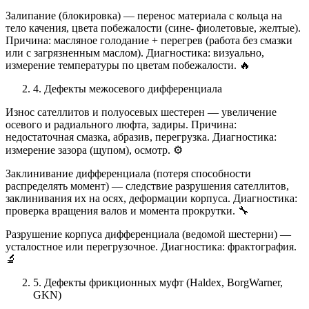
Залипание (блокировка) — перенос материала с кольца на
тело качения, цвета побежалости (сине- фиолетовые, желтые).
Причина: масляное голодание + перегрев (работа без смазки
или с загрязненным маслом). Диагностика: визуально,
измерение температуры по цветам побежалости. 🔥
4. Дефекты межосевого дифференциала
Износ сателлитов и полуосевых шестерен — увеличение
осевого и радиального люфта, задиры. Причина:
недостаточная смазка, абразив, перегрузка. Диагностика:
измерение зазора (щупом), осмотр. ⚙️
Заклинивание дифференциала (потеря способности
распределять момент) — следствие разрушения сателлитов,
заклинивания их на осях, деформации корпуса. Диагностика:
проверка вращения валов и момента прокрутки. 🔧
Разрушение корпуса дифференциала (ведомой шестерни) —
усталостное или перегрузочное. Диагностика: фрактография.
🔬
5. Дефекты фрикционных муфт (Haldex, BorgWarner,
GKN)