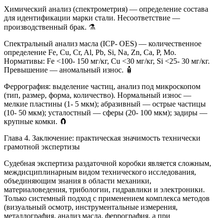
Химический анализ (спектрометрия) — определение состава
для идентификации марки стали. Несоответствие —
производственный брак. ⚗️
Спектральный анализ масла (ICP- OES) — количественное
определение Fe, Cu, Cr, Al, Pb, Si, Na, Zn, Ca, P, Mo.
Нормативы: Fe <100- 150 мг/кг, Cu <30 мг/кг, Si <25- 30 мг/кг.
Превышение — аномальный износ. 🧴
Феррография: выделение частиц, анализ под микроскопом
(тип, размер, форма, количество). Нормальный износ —
мелкие пластины (1- 5 мкм); абразивный — острые частицы
(10- 50 мкм); усталостный — сферы (20- 100 мкм); задиры —
крупные комки. 🧲
Глава 4. Заключение: практическая значимость технически
грамотной экспертизы
Судебная экспертиза раздаточной коробки является сложным,
междисциплинарным видом технического исследования,
объединяющим знания в области механики,
материаловедения, трибологии, гидравлики и электроники.
Только системный подход с применением комплекса методов
(визуальный осмотр, инструментальные измерения,
металлография, анализ масла, феррография, а при