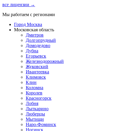
все лицензии →
Мы работаем с регионами
Город Москва
Московская область
Дмитров
Долгопрудный
Домодедово
Дубна
Егорьевск
Железнодорожный
Жуковский
Ивантеевка
Климовск
Клин
Коломна
Королев
Красногорск
Лобня
Лыткарино
Люберцы
Мытищи
Наро-Фоминск
Ногинск