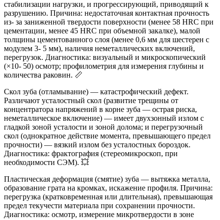
стабилизации нагрузки, и прогрессирующий, приводящий к
разрушению. Причина: недостаточная контактная прочность
из- за заниженной твердости поверхности (менее 58 HRC при
цементации, менее 45 HRC при объемной закалке), малой
толщины цементованного слоя (менее 0,6 мм для шестерен с
модулем 3- 5 мм), наличия неметаллических включений,
перегрузок. Диагностика: визуальный и микроскопический
(×10- 50) осмотр; профилометрия для измерения глубины и
количества раковин. 📏
Скол зуба (отламывание) — катастрофический дефект.
Различают усталостный скол (развитие трещины от
концентратора напряжений в корне зуба — острая риска,
неметаллическое включение) — имеет двухзонный излом с
гладкой зоной усталости и зоной долома; и перегрузочный
скол (однократное действие момента, превышающего предел
прочности) — вязкий излом без усталостных бороздок.
Диагностика: фрактография (стереомикроскоп, при
необходимости СЭМ). 💥
Пластическая деформация (смятие) зуба — вытяжка металла,
образование грата на кромках, искажение профиля. Причина:
перегрузка (кратковременная или длительная), превышающая
предел текучести материала при сохранении прочности.
Диагностика: осмотр, измерение микротвердости в зоне