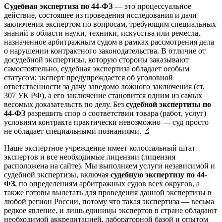
Судебная экспертиза по 44-ФЗ
— это процессуальное
действие, состоящее из проведения исследования и дачи
заключения экспертом по вопросам, требующим специальных
знаний в области науки, техники, искусства или ремесла,
назначенное арбитражным судом в рамках рассмотрения дела
о нарушении контрактного законодательства. В отличие от
досудебной экспертизы, которую стороны заказывают
самостоятельно, судебная экспертиза обладает особым
статусом: эксперт предупреждается об уголовной
ответственности за дачу заведомо ложного заключения (ст.
307 УК РФ), а его заключение становится одним из самых
весомых доказательств по делу. Без
судебной экспертизы по
44-ФЗ
разрешить спор о соответствии товара (работ, услуг)
условиям контракта практически невозможно — суд просто
не обладает специальными познаниями. 🔬
Наше экспертное учреждение имеет колоссальный штат
экспертов и все необходимые лицензии (лицензия
расположена на сайте). Мы выполняем услуги независимой и
судебной экспертизы, включая
судебную экспертизу по 44-
ФЗ
, по определениям арбитражных судов всех округов, а
также готовы вылетать для проведения данной экспертизы в
любой регион России, потому что такая экспертиза — весьма
редкое явление, и лишь единицы экспертов в стране обладают
необходимой аккредитацией, лабораторной базой и опытом