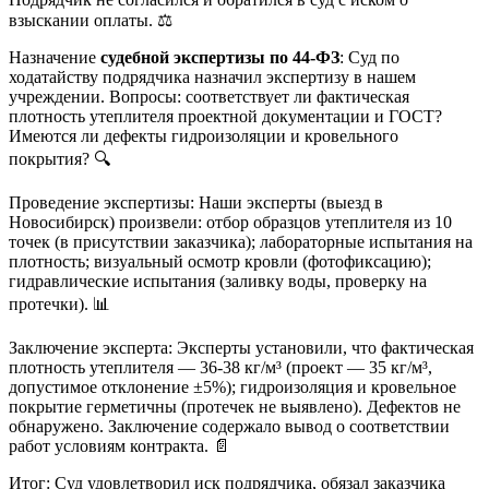
взыскании оплаты. ⚖️
Назначение
судебной экспертизы по 44-ФЗ
: Суд по
ходатайству подрядчика назначил экспертизу в нашем
учреждении. Вопросы: соответствует ли фактическая
плотность утеплителя проектной документации и ГОСТ?
Имеются ли дефекты гидроизоляции и кровельного
покрытия? 🔍
Проведение экспертизы: Наши эксперты (выезд в
Новосибирск) произвели: отбор образцов утеплителя из 10
точек (в присутствии заказчика); лабораторные испытания на
плотность; визуальный осмотр кровли (фотофиксацию);
гидравлические испытания (заливку воды, проверку на
протечки). 📊
Заключение эксперта: Эксперты установили, что фактическая
плотность утеплителя — 36-38 кг/м³ (проект — 35 кг/м³,
допустимое отклонение ±5%); гидроизоляция и кровельное
покрытие герметичны (протечек не выявлено). Дефектов не
обнаружено. Заключение содержало вывод о соответствии
работ условиям контракта. 📄
Итог: Суд удовлетворил иск подрядчика, обязал заказчика