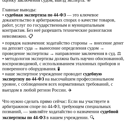
оценку заключения судом, выезд эксперта. 🎯
Главные выводы:
•
судебная экспертиза по 44-ФЗ
— это ключевое
доказательство в арбитражных спорах о качестве товаров,
работ, услуг по государственным и муниципальным
контрактам. Без неё разрешить технические разногласия
невозможно. 📋
• порядок назначения: ходатайство стороны → внесение денег
на депозит суда → вынесение определения судом →
проведение экспертизы → направление заключения в суд. ⚖️
• методология экспертизы должна быть научно обоснованной,
воспроизводимой, с использованием эталонных приборов и
поверенного оборудования. 🧪
• наше экспертное учреждение проводит
судебную
экспертизу по 44-ФЗ
на высочайшем профессиональном
уровне, с соблюдением всех нормативных требований, с
выездом в любой регион России. ✈️
Что нужно сделать прямо сейчас: Если вы участвуете в
арбитражном споре по 44-ФЗ, требующем специальных
познаний, — заявляйте ходатайство о назначении
судебной
экспертизы по 44-ФЗ
в нашем учреждении. 🔍