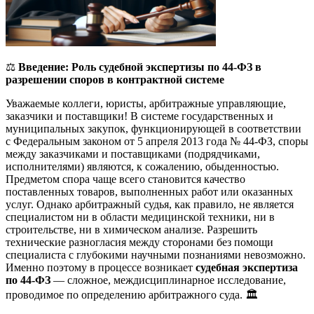
⚖️
Введение: Роль судебной экспертизы по 44-ФЗ в
разрешении споров в контрактной системе
Уважаемые коллеги, юристы, арбитражные управляющие,
заказчики и поставщики! В системе государственных и
муниципальных закупок, функционирующей в соответствии
с Федеральным законом от 5 апреля 2013 года № 44-ФЗ, споры
между заказчиками и поставщиками (подрядчиками,
исполнителями) являются, к сожалению, обыденностью.
Предметом спора чаще всего становится качество
поставленных товаров, выполненных работ или оказанных
услуг. Однако арбитражный судья, как правило, не является
специалистом ни в области медицинской техники, ни в
строительстве, ни в химическом анализе. Разрешить
технические разногласия между сторонами без помощи
специалиста с глубокими научными познаниями невозможно.
Именно поэтому в процессе возникает
судебная экспертиза
по 44-ФЗ
— сложное, междисциплинарное исследование,
проводимое по определению арбитражного суда. 🏛️