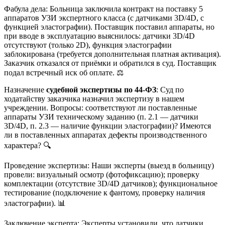
Фабула дела: Больница заключила контракт на поставку 5
аппаратов УЗИ экспертного класса (с датчиками 3D/4D, с
функцией эластографии). Поставщик поставил аппараты, но
при вводе в эксплуатацию выяснилось: датчики 3D/4D
отсутствуют (только 2D), функция эластографии
заблокирована (требуется дополнительная платная активация).
Заказчик отказался от приёмки и обратился в суд. Поставщик
подал встречный иск об оплате. ⚖️
Назначение
судебной экспертизы по 44-ФЗ
: Суд по
ходатайству заказчика назначил экспертизу в нашем
учреждении. Вопросы: соответствуют ли поставленные
аппараты УЗИ техническому заданию (п. 2.1 — датчики
3D/4D, п. 2.3 — наличие функции эластографии)? Имеются
ли в поставленных аппаратах дефекты производственного
характера? 🔍
Проведение экспертизы: Наши эксперты (выезд в больницу)
провели: визуальный осмотр (фотофиксацию); проверку
комплектации (отсутствие 3D/4D датчиков); функциональное
тестирование (подключение к фантому, проверку наличия
эластографии). 📊
Заключение эксперта: Эксперты установили, что датчики