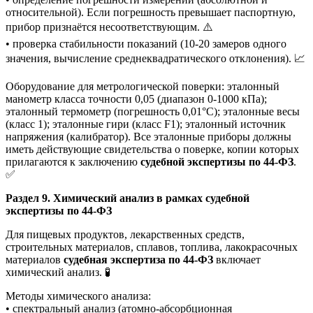
относительной). Если погрешность превышает паспортную,
прибор признаётся несоответствующим. ⚠️
• проверка стабильности показаний (10-20 замеров одного
значения, вычисление среднеквадратического отклонения). 📈
Оборудование для метрологической поверки: эталонный
манометр класса точности 0,05 (диапазон 0-1000 кПа);
эталонный термометр (погрешность 0,01°C); эталонные весы
(класс 1); эталонные гири (класс F1); эталонный источник
напряжения (калибратор). Все эталонные приборы должны
иметь действующие свидетельства о поверке, копии которых
прилагаются к заключению
судебной экспертизы по 44-ФЗ
.
✅
Раздел 9. Химический анализ в рамках судебной
экспертизы по 44-ФЗ
Для пищевых продуктов, лекарственных средств,
строительных материалов, сплавов, топлива, лакокрасочных
материалов
судебная экспертиза по 44-ФЗ
включает
химический анализ. 🧪
Методы химического анализа:
• спектральный анализ (атомно-абсорбционная