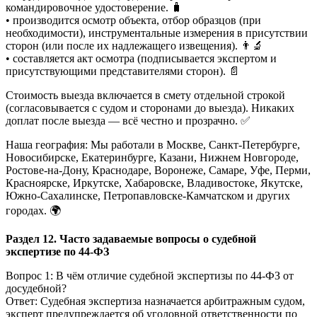
командировочное удостоверение. 🧳
• производится осмотр объекта, отбор образцов (при
необходимости), инструментальные измерения в присутствии
сторон (или после их надлежащего извещения). 👨🔬
• составляется акт осмотра (подписывается экспертом и
присутствующими представителями сторон). 📄
Стоимость выезда включается в смету отдельной строкой
(согласовывается с судом и сторонами до выезда). Никаких
доплат после выезда — всё честно и прозрачно. ✅
Наша география: Мы работали в Москве, Санкт-Петербурге,
Новосибирске, Екатеринбурге, Казани, Нижнем Новгороде,
Ростове-на-Дону, Краснодаре, Воронеже, Самаре, Уфе, Перми,
Красноярске, Иркутске, Хабаровске, Владивостоке, Якутске,
Южно-Сахалинске, Петропавловске-Камчатском и других
городах. 🌍
Раздел 12. Часто задаваемые вопросы о судебной
экспертизе по 44-ФЗ
Вопрос 1: В чём отличие судебной экспертизы по 44-ФЗ от
досудебной?
Ответ: Судебная экспертиза назначается арбитражным судом,
эксперт предупреждается об уголовной ответственности по