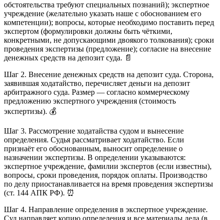
обстоятельства требуют специальных познаний); экспертное
учреждение (желательно указать наше с обоснованием его
компетенции); вопросы, которые необходимо поставить перед
экспертом (формулировки должны быть чёткими,
конкретными, не допускающими двоякого толкования); сроки
проведения экспертизы (предложение); согласие на внесение
денежных средств на депозит суда. 📄
Шаг 2. Внесение денежных средств на депозит суда. Сторона,
заявившая ходатайство, перечисляет деньги на депозит
арбитражного суда. Размер — согласно коммерческому
предложению экспертного учреждения (стоимость
экспертизы). 💰
Шаг 3. Рассмотрение ходатайства судом и вынесение
определения. Судья рассматривает ходатайство. Если
признаёт его обоснованным, выносит определение о
назначении экспертизы. В определении указываются:
экспертное учреждение, фамилии экспертов (если известны),
вопросы, сроки проведения, порядок оплаты. Производство
по делу приостанавливается на время проведения экспертизы
(ст. 144 АПК РФ). ⏰
Шаг 4. Направление определения в экспертное учреждение.
Суд направляет копию определения и все материалы дела (в