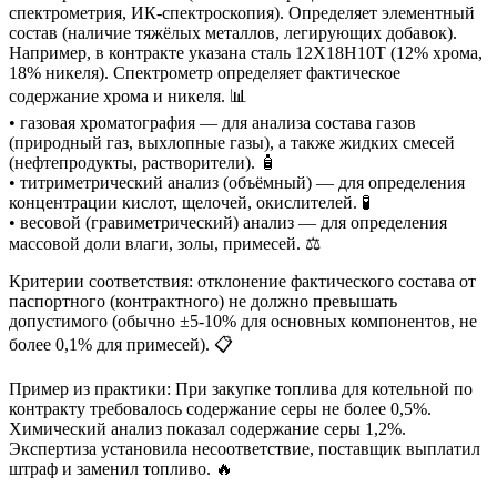
спектрометрия, ИК-спектроскопия). Определяет элементный
состав (наличие тяжёлых металлов, легирующих добавок).
Например, в контракте указана сталь 12Х18Н10Т (12% хрома,
18% никеля). Спектрометр определяет фактическое
содержание хрома и никеля. 📊
• газовая хроматография — для анализа состава газов
(природный газ, выхлопные газы), а также жидких смесей
(нефтепродукты, растворители). 🧴
• титриметрический анализ (объёмный) — для определения
концентрации кислот, щелочей, окислителей. 🧪
• весовой (гравиметрический) анализ — для определения
массовой доли влаги, золы, примесей. ⚖️
Критерии соответствия: отклонение фактического состава от
паспортного (контрактного) не должно превышать
допустимого (обычно ±5-10% для основных компонентов, не
более 0,1% для примесей). 📋
Пример из практики: При закупке топлива для котельной по
контракту требовалось содержание серы не более 0,5%.
Химический анализ показал содержание серы 1,2%.
Экспертиза установила несоответствие, поставщик выплатил
штраф и заменил топливо. 🔥