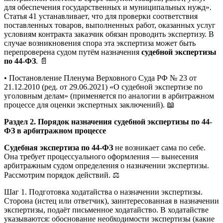
для обеспечения государственных и муниципальных нужд».
Статья 41 устанавливает, что для проверки соответствия
поставленных товаров, выполненных работ, оказанных услуг
условиям контракта заказчик обязан проводить экспертизу. В
случае возникновения спора эта экспертиза может быть
перепроверена судом путём назначения
судебной экспертизы
по 44-ФЗ
. 📄
• Постановление Пленума Верховного Суда РФ № 23 от
21.12.2010 (ред. от 29.06.2021) «О судебной экспертизе по
уголовным делам» (применяется по аналогии в арбитражном
процессе для оценки экспертных заключений). 📖
Раздел 2. Порядок назначения судебной экспертизы по 44-
ФЗ в арбитражном процессе
Судебная экспертиза по 44-ФЗ
не возникает сама по себе.
Она требует процессуального оформления — вынесения
арбитражным судом определения о назначении экспертизы.
Рассмотрим порядок действий. ⚖️
Шаг 1. Подготовка ходатайства о назначении экспертизы.
Сторона (истец или ответчик), заинтересованная в назначении
экспертизы, подаёт письменное ходатайство. В ходатайстве
указываются: обоснование необходимости экспертизы (какие