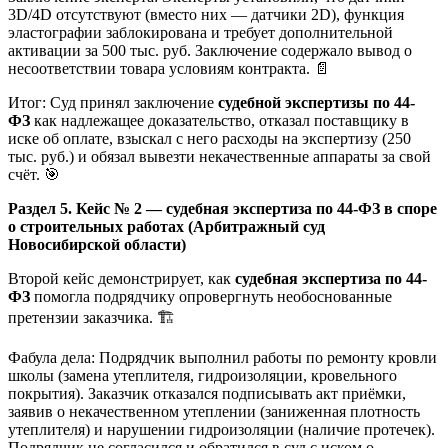
3D/4D отсутствуют (вместо них — датчики 2D), функция
эластографии заблокирована и требует дополнительной
активации за 500 тыс. руб. Заключение содержало вывод о
несоответствии товара условиям контракта. 📄
Итог: Суд принял заключение
судебной экспертизы по 44-
ФЗ
как надлежащее доказательство, отказал поставщику в
иске об оплате, взыскал с него расходы на экспертизу (250
тыс. руб.) и обязал вывезти некачественные аппараты за свой
счёт. 🎯
Раздел 5. Кейс № 2 — судебная экспертиза по 44-ФЗ в споре
о строительных работах (Арбитражный суд
Новосибирской области)
Второй кейс демонстрирует, как
судебная экспертиза по 44-
ФЗ
помогла подрядчику опровергнуть необоснованные
претензии заказчика. 🏗️
Фабула дела: Подрядчик выполнил работы по ремонту кровли
школы (замена утеплителя, гидроизоляции, кровельного
покрытия). Заказчик отказался подписывать акт приёмки,
заявив о некачественном утеплении (заниженная плотность
утеплителя) и нарушении гидроизоляции (наличие протечек).
Подрядчик не согласился и обратился в суд с иском о