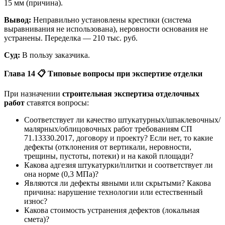
15 мм (причина).
Вывод:
Неправильно установлены крестики (система
выравнивания не использована), неровности основания не
устранены. Переделка — 210 тыс. руб.
Суд:
В пользу заказчика.
Глава 14
📋
Типовые вопросы при экспертизе отделки
При назначении
строительная экспертиза отделочных
работ
ставятся вопросы:
Соответствует ли качество штукатурных/шпаклевочных/
малярных/облицовочных работ требованиям СП
71.13330.2017, договору и проекту? Если нет, то какие
дефекты (отклонения от вертикали, неровности,
трещины, пустоты, потеки) и на какой площади?
Какова адгезия штукатурки/плитки и соответствует ли
она норме (0,3 МПа)?
Являются ли дефекты явными или скрытыми? Какова
причина: нарушение технологии или естественный
износ?
Какова стоимость устранения дефектов (локальная
смета)?