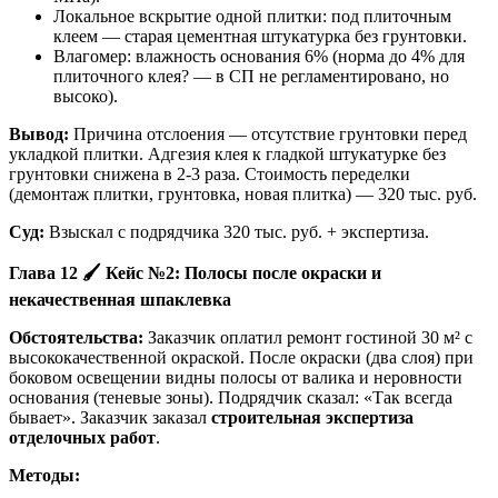
Локальное вскрытие одной плитки: под плиточным
клеем — старая цементная штукатурка без грунтовки.
Влагомер: влажность основания 6% (норма до 4% для
плиточного клея? — в СП не регламентировано, но
высоко).
Вывод:
Причина отслоения — отсутствие грунтовки перед
укладкой плитки. Адгезия клея к гладкой штукатурке без
грунтовки снижена в 2-3 раза. Стоимость переделки
(демонтаж плитки, грунтовка, новая плитка) — 320 тыс. руб.
Суд:
Взыскал с подрядчика 320 тыс. руб. + экспертиза.
Глава 12
🖌
️ Кейс №2: Полосы после окраски и
некачественная шпаклевка
Обстоятельства:
Заказчик оплатил ремонт гостиной 30 м² с
высококачественной окраской. После окраски (два слоя) при
боковом освещении видны полосы от валика и неровности
основания (теневые зоны). Подрядчик сказал: «Так всегда
бывает». Заказчик заказал
строительная экспертиза
отделочных работ
.
Методы: