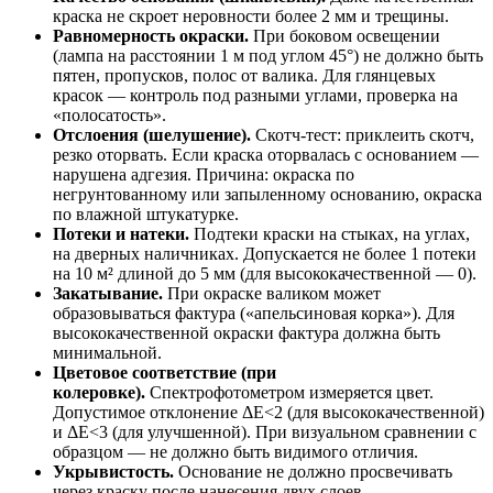
краска не скроет неровности более 2 мм и трещины.
Равномерность окраски.
При боковом освещении
(лампа на расстоянии 1 м под углом 45°) не должно быть
пятен, пропусков, полос от валика. Для глянцевых
красок — контроль под разными углами, проверка на
«полосатость».
Отслоения (шелушение).
Скотч-тест: приклеить скотч,
резко оторвать. Если краска оторвалась с основанием —
нарушена адгезия. Причина: окраска по
негрунтованному или запыленному основанию, окраска
по влажной штукатурке.
Потеки и натеки.
Подтеки краски на стыках, на углах,
на дверных наличниках. Допускается не более 1 потеки
на 10 м² длиной до 5 мм (для высококачественной — 0).
Закатывание.
При окраске валиком может
образовываться фактура («апельсиновая корка»). Для
высококачественной окраски фактура должна быть
минимальной.
Цветовое соответствие (при
колеровке).
Спектрофотометром измеряется цвет.
Допустимое отклонение ΔE<2 (для высококачественной)
и ΔE<3 (для улучшенной). При визуальном сравнении с
образцом — не должно быть видимого отличия.
Укрывистость.
Основание не должно просвечивать
через краску после нанесения двух слоев.