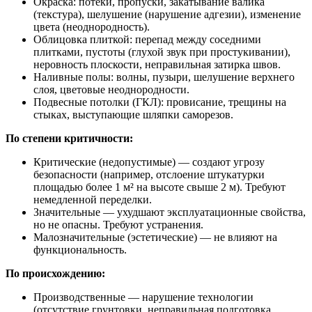
Окраска: потеки, пропуски, закатывание валика
(текстура), шелушение (нарушение адгезии), изменение
цвета (неоднородность).
Облицовка плиткой: перепад между соседними
плитками, пустоты (глухой звук при простукивании),
неровность плоскости, неправильная затирка швов.
Наливные полы: волны, пузыри, шелушение верхнего
слоя, цветовые неоднородности.
Подвесные потолки (ГКЛ): провисание, трещины на
стыках, выступающие шляпки саморезов.
По степени критичности:
Критические (недопустимые) — создают угрозу
безопасности (например, отслоение штукатурки
площадью более 1 м² на высоте свыше 2 м). Требуют
немедленной переделки.
Значительные — ухудшают эксплуатационные свойства,
но не опасны. Требуют устранения.
Малозначительные (эстетические) — не влияют на
функциональность.
По происхождению:
Производственные — нарушение технологии
(отсутствие грунтовки, неправильная подготовка