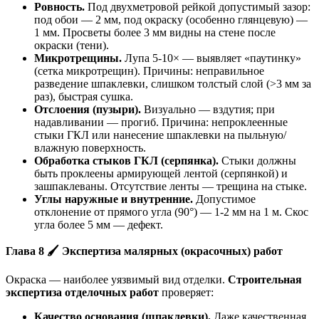
Ровность.
Под двухметровой рейкой допустимый зазор:
под обои — 2 мм, под окраску (особенно глянцевую) —
1 мм. Просветы более 3 мм видны на стене после
окраски (тени).
Микротрещины.
Лупа 5-10× — выявляет «паутинку»
(сетка микротрещин). Причины: неправильное
разведение шпаклевки, слишком толстый слой (>3 мм за
раз), быстрая сушка.
Отслоения (пузыри).
Визуально — вздутия; при
надавливании — прогиб. Причина: непроклеенные
стыки ГКЛ или нанесение шпаклевки на пыльную/
влажную поверхность.
Обработка стыков ГКЛ (серпянка).
Стыки должны
быть проклеены армирующей лентой (серпянкой) и
зашпаклеваны. Отсутствие ленты — трещина на стыке.
Углы наружные и внутренние.
Допустимое
отклонение от прямого угла (90°) — 1-2 мм на 1 м. Скос
угла более 5 мм — дефект.
Глава 8
🖌
️ Экспертиза малярных (окрасочных) работ
Окраска — наиболее уязвимый вид отделки.
Строительная
экспертиза отделочных работ
проверяет:
Качество основания (шпаклевки).
Даже качественная