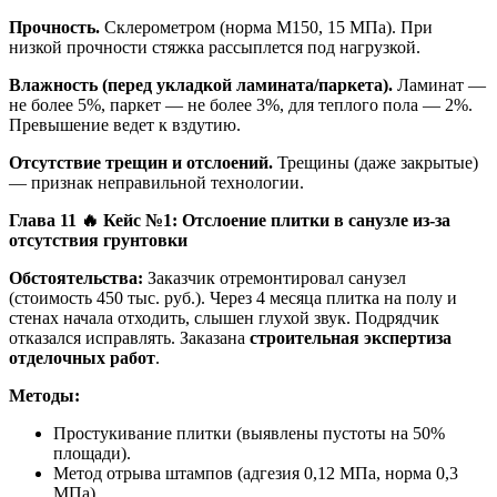
Прочность.
Склерометром (норма M150, 15 МПа). При
низкой прочности стяжка рассыплется под нагрузкой.
Влажность (перед укладкой ламината/паркета).
Ламинат —
не более 5%, паркет — не более 3%, для теплого пола — 2%.
Превышение ведет к вздутию.
Отсутствие трещин и отслоений.
Трещины (даже закрытые)
— признак неправильной технологии.
Глава 11
🔥
Кейс №1: Отслоение плитки в санузле из-за
отсутствия грунтовки
Обстоятельства:
Заказчик отремонтировал санузел
(стоимость 450 тыс. руб.). Через 4 месяца плитка на полу и
стенах начала отходить, слышен глухой звук. Подрядчик
отказался исправлять. Заказана
строительная экспертиза
отделочных работ
.
Методы:
Простукивание плитки (выявлены пустоты на 50%
площади).
Метод отрыва штампов (адгезия 0,12 МПа, норма 0,3
МПа).