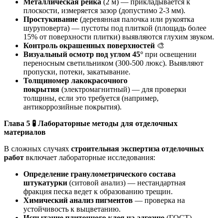
Металлическая рейка
(2 м) — прикладывается к
плоскости, измеряется зазор (допустимо 2-3 мм).
Простукивание
(деревянная палочка или рукоятка
шуруповерта) — пустоты под плиткой (площадь более
15% от поверхности плитки) выявляются глухим звуком.
Контроль окрашенных поверхностей
🎨
Визуальный осмотр под углом 45°
при освещении
переносным светильником (300-500 люкс). Выявляют
пропуски, потеки, закатывание.
Толщиномер лакокрасочного
покрытия
(электромагнитный) — для проверки
толщины, если это требуется (например,
антикоррозийные покрытия).
Глава 5
🧪
Лабораторные методы для отделочных
материалов
В сложных случаях
строительная экспертиза отделочных
работ
включает лабораторные исследования:
Определение гранулометрического состава
штукатурки
(ситовой анализ) — нестандартная
фракция песка ведет к образованию трещин.
Химический анализ пигментов
— проверка на
устойчивость к выцветанию.
Испытание плиточного клея на адгезию
(ГОСТ) —