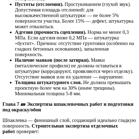
Пустоты (отслоения).
Простукиванием (глухой звук).
Допустимая площадь отслоений: для
высококачественной штукатурки — не более 5%
поверхности участка. Более 15% — дефект, штукатурка
может отвалиться.
Адгезия (прочность сцепления).
Норма не менее 0,3
МПа. Если адгезия ниже 0,2 МПа — штукатурка
«бухтит». Причина: отсутствие грунтовки (особенно на
гладких бетонных основаниях), запыленная
поверхность.
Наличие маяков (после затирки).
Маяки
(металлические профили) не должны оставаться в
штукатурке (корродируют, проявляются через отделку).
Отсутствие маяков или их удаление — нарушение.
Толщина штукатурного слоя.
Не должна превышать
проектную более чем на 30% (иначе трещины).
Минимальная толщина 5-8 мм.
Глава 7
🧱
Экспертиза шпаклевочных работ и подготовки
под окраску/обои
Шпаклевка — финишный слой, создающий идеально гладкую
поверхность.
Строительная экспертиза отделочных
работ
проверяет: