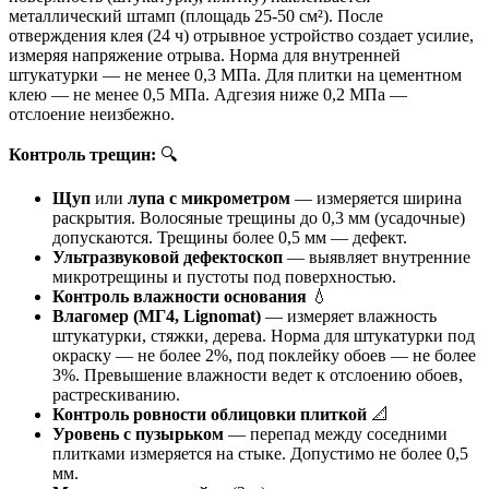
металлический штамп (площадь 25-50 см²). После
отверждения клея (24 ч) отрывное устройство создает усилие,
измеряя напряжение отрыва. Норма для внутренней
штукатурки — не менее 0,3 МПа. Для плитки на цементном
клею — не менее 0,5 МПа. Адгезия ниже 0,2 МПа —
отслоение неизбежно.
Контроль трещин:
🔍
Щуп
или
лупа с микрометром
— измеряется ширина
раскрытия. Волосяные трещины до 0,3 мм (усадочные)
допускаются. Трещины более 0,5 мм — дефект.
Ультразвуковой дефектоскоп
— выявляет внутренние
микротрещины и пустоты под поверхностью.
Контроль влажности основания
💧
Влагомер (МГ4, Lignomat)
— измеряет влажность
штукатурки, стяжки, дерева. Норма для штукатурки под
окраску — не более 2%, под поклейку обоев — не более
3%. Превышение влажности ведет к отслоению обоев,
растрескиванию.
Контроль ровности облицовки плиткой
📐
Уровень с пузырьком
— перепад между соседними
плитками измеряется на стыке. Допустимо не более 0,5
мм.