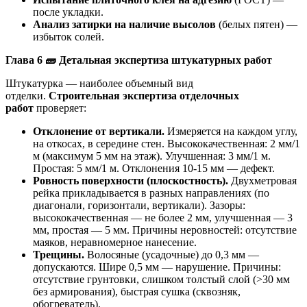
после укладки.
Анализ затирки на наличие высолов
(белых пятен) —
избыток солей.
Глава 6
🧱
Детальная экспертиза штукатурных работ
Штукатурка — наиболее объемный вид
отделки.
Строительная экспертиза отделочных
работ
проверяет:
Отклонение от вертикали.
Измеряется на каждом углу,
на откосах, в середине стен. Высококачественная: 2 мм/1
м (максимум 5 мм на этаж). Улучшенная: 3 мм/1 м.
Простая: 5 мм/1 м. Отклонения 10-15 мм — дефект.
Ровность поверхности (плоскостность).
Двухметровая
рейка прикладывается в разных направлениях (по
диагонали, горизонтали, вертикали). Зазоры:
высококачественная — не более 2 мм, улучшенная — 3
мм, простая — 5 мм. Причины неровностей: отсутствие
маяков, неравномерное нанесение.
Трещины.
Волосяные (усадочные) до 0,3 мм —
допускаются. Шире 0,5 мм — нарушение. Причины:
отсутствие грунтовки, слишком толстый слой (>30 мм
без армирования), быстрая сушка (сквозняк,
обогреватель).