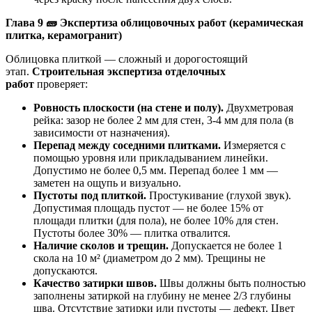
Глава 9
🧱
Экспертиза облицовочных работ (керамическая
плитка, керамогранит)
Облицовка плиткой — сложный и дорогостоящий
этап.
Строительная экспертиза отделочных
работ
проверяет:
Ровность плоскости (на стене и полу).
Двухметровая
рейка: зазор не более 2 мм для стен, 3-4 мм для пола (в
зависимости от назначения).
Перепад между соседними плитками.
Измеряется с
помощью уровня или прикладыванием линейки.
Допустимо не более 0,5 мм. Перепад более 1 мм —
заметен на ощупь и визуально.
Пустоты под плиткой.
Простукивание (глухой звук).
Допустимая площадь пустот — не более 15% от
площади плитки (для пола), не более 10% для стен.
Пустоты более 30% — плитка отвалится.
Наличие сколов и трещин.
Допускается не более 1
скола на 10 м² (диаметром до 2 мм). Трещины не
допускаются.
Качество затирки швов.
Швы должны быть полностью
заполнены затиркой на глубину не менее 2/3 глубины
шва. Отсутствие затирки или пустоты — дефект. Цвет