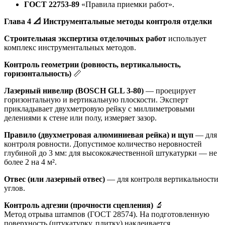
ГОСТ 22753-89
«Правила приемки работ».
Глава 4
📐
Инструментальные методы контроля отделки
Строительная экспертиза отделочных работ
использует
комплекс инструментальных методов.
Контроль геометрии (ровность, вертикальность,
горизонтальность)
📏
Лазерный нивелир (BOSCH GLL 3-80)
— проецирует
горизонтальную и вертикальную плоскости. Эксперт
прикладывает двухметровую рейку с миллиметровыми
делениями к стене или полу, измеряет зазор.
Правило (двухметровая алюминиевая рейка) и щуп
— для
контроля ровности. Допустимое количество неровностей
глубиной до 3 мм: для высококачественной штукатурки — не
более 2 на 4 м².
Отвес (или лазерный отвес)
— для контроля вертикальности
углов.
Контроль адгезии (прочности сцепления)
🔬
Метод отрыва штампов (ГОСТ 28574). На подготовленную
поверхность (штукатурку, плитку) наклеивается