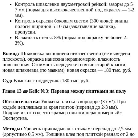
Контроль шпаклевки двухметровой рейкой: зазоры до 5-
7 мм (норма для высококачественной под окраску — 1-2
мм).
Контроль окраски боковым светом (300 люкс): видны
полосы шириной 5-10 см (закатывание валика),
пропуски.
Влажность стены: 8% (норма под окраску не более 2-
3%).
Вывод:
Шпаклевка выполнена некачественно (не выведена
плоскость), окраска нанесена неравномерно, влажность
повышенная. Стоимость переделки: снятие старой краски,
новая шпаклевка (по маякам), новая окраска — 180 тыс. руб.
Суд:
Взыскал с подрядчика 180 тыс. руб.
Глава 13
🧱
Кейс №3: Перепад между плитками на полу
Обстоятельства:
Уложена плитка в коридоре (35 м²). При
ходьбе цепляешься за края плиток (перепад до 2-3 мм).
Подрядчик сказал, что «размер плитки неравномерный».
Экспертиза.
Методы:
Уровень прикладывал к стыкам: перепад до 2,5 мм
(допустимо 0,5 мм). Толщина клея под плиткой разная: от 2 до