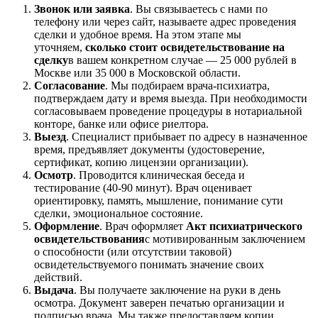
Звонок или заявка
. Вы связываетесь с нами по
телефону или через сайт, называете адрес проведения
сделки и удобное время. На этом этапе мы
уточняем,
сколько стоит освидетельствование на
сделку
в вашем конкретном случае — 25 000 рублей в
Москве или 35 000 в Московской области.
Согласование
. Мы подбираем врача-психиатра,
подтверждаем дату и время выезда. При необходимости
согласовываем проведение процедуры в нотариальной
конторе, банке или офисе риелтора.
Выезд
. Специалист прибывает по адресу в назначенное
время, предъявляет документы (удостоверение,
сертификат, копию лицензии организации).
Осмотр
. Проводится клиническая беседа и
тестирование (40-90 минут). Врач оценивает
ориентировку, память, мышление, понимание сути
сделки, эмоциональное состояние.
Оформление
. Врач оформляет
Акт психиатрического
освидетельствования
с мотивированным заключением
о способности (или отсутствии таковой)
освидетельствуемого понимать значение своих
действий.
Выдача
. Вы получаете заключение на руки в день
осмотра. Документ заверен печатью организации и
подписью врача. Мы также предоставляем копии