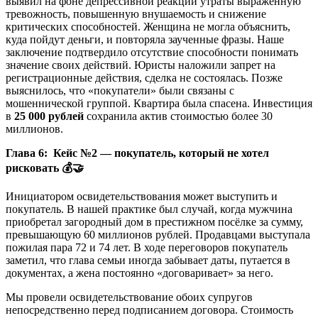
выявил на фоне депрессивной реакции утраты выраженную
тревожность, повышенную внушаемость и снижение
критических способностей. Женщина не могла объяснить,
куда пойдут деньги, и повторяла заученные фразы. Наше
заключение подтвердило отсутствие способности понимать
значение своих действий. Юристы наложили запрет на
регистрационные действия, сделка не состоялась. Позже
выяснилось, что «покупатели» были связаны с
мошеннической группой. Квартира была спасена. Инвестиция
в
25 000 рублей
сохранила актив стоимостью более 30
миллионов.
Глава 6: Кейс №2 — покупатель, который не хотел
рисковать
💰🤝
Инициатором освидетельствования может выступить и
покупатель. В нашей практике был случай, когда мужчина
приобретал загородный дом в престижном посёлке за сумму,
превышающую 60 миллионов рублей. Продавцами выступала
пожилая пара 72 и 74 лет. В ходе переговоров покупатель
заметил, что глава семьи иногда забывает даты, путается в
документах, а жена постоянно «договаривает» за него.
Мы провели освидетельствование обоих супругов
непосредственно перед подписанием договора. Стоимость