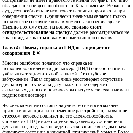
оспаривания не имеет правового значения тот факт, что лицо
обладает полной дееспособностью. Как разъясняет Верховный
суд, дееспособность не исключает наличия порока воли при
совершении сделки. Юридически значимым является только
психическое состояние лица в момент заключения сделки .
Именно поэтому ответ на вопрос
сколько стоит
освидетельствование на сделку?
должен рассматриваться не
как расход, а как страховка многомиллионного актива.
Глава 4: Почему справка из ПНД не защищает от
оспаривания
📄❌
Многие ошибочно полагают, что справка из
психоневрологического диспансера (ПНД) о несостоянии на
учёте является достаточной защитой. Это глубокое
заблуждение. Такая справка лишь удостоверяет отсутствие
диспансерного учёта на дату выдачи и не содержит
актуальных данных о психическом статусе человека в момент
подписания договора.
Человек может не состоять на учёте, но иметь начальные
признаки деменции или временное расстройство, вызванное
стрессом, которое повлияет на его сделкоспособность.
Справка из ПНД не даёт оценки актуальному состоянию в
день сделки, тогда как освидетельствование с выездом врача
фиксирует состояние в ключевой юридический момент. Более