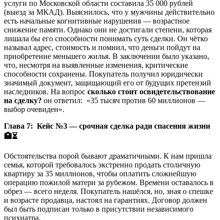
услуги по Московской области составила 35 000 рублей
(выезд за МКАД). Выяснилось, что у мужчины действительно
есть начальные когнитивные нарушения — возрастное
снижение памяти. Однако они не достигали степени, которая
лишала бы его способности понимать суть сделки. Он чётко
называл адрес, стоимость и помнил, что деньги пойдут на
приобретение меньшего жилья. В заключении было указано,
что, несмотря на выявленные изменения, критические
способности сохранены. Покупатель получил юридически
значимый документ, защищающий его от будущих претензий
наследников. На вопрос
сколько стоит освидетельствование
на сделку?
он ответил: «35 тысяч против 60 миллионов —
выбор очевиден».
Глава 7: Кейс №3 — срочная сделка ради спасения жизни
🏥
⏳
Обстоятельства порой бывают драматичными. К нам пришла
семья, которой требовалось экстренно продать столичную
квартиру за 35 миллионов, чтобы оплатить сложнейшую
операцию пожилой матери за рубежом. Времени оставалось в
обрез — всего неделя. Покупатель нашёлся, но, зная о спешке
и возрасте продавца, настоял на гарантиях. Договор должен
был быть подписан только в присутствии независимого
психиатра.