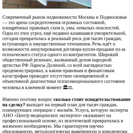
Современный рынок недвижимости Москвы и Подмосковья
— это арена сосредоточения огромных состояний,
изощрённых правовых схем и, увы, немалых опасностей.
Одна из этих угроз, ещё недавно казавшаяся умозрительной,
сегодня превратилась в реальный риск для тысяч граждан,
вступающих в имущественные отношения. Речь идёт о
возможности аннулирования договора купли-продажи из-за
психического статуса одного из контрагентов. Широкий
общественный резонанс, вызванный делом народной
артистки РФ Ларисы Долиной, со всей наглядностью
продемонстрировал, к каким правовым и финансовым
катастрофам приводит отсутствие своевременной и
объективной диагностики психоэмоционального состояния
человека в ключевой момент 🏛️⚖️.
Именно поэтому вопрос
сколько стоит освидетельствование
на сделку?
выходит на первый план для тысяч граждан,
планирующих операции с жильём. Услуга, которую эксперты
АНО «Центр медицинских экспертиз» оказывают на
профессиональной основе, из экзотической превратилась в
жизненно необходимую. Мы гарантируем научно
обоснованную, методологически выверенную и юридически