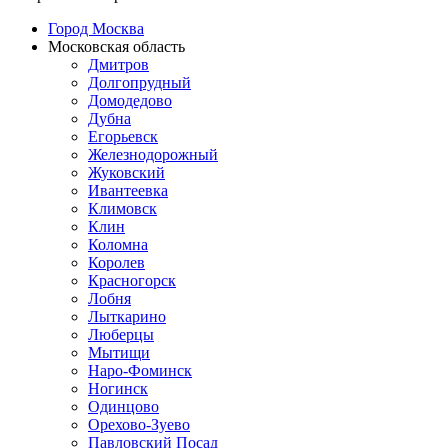
Город Москва
Московская область
Дмитров
Долгопрудный
Домодедово
Дубна
Егорьевск
Железнодорожный
Жуковский
Ивантеевка
Климовск
Клин
Коломна
Королев
Красногорск
Лобня
Лыткарино
Люберцы
Мытищи
Наро-Фоминск
Ногинск
Одинцово
Орехово-Зуево
Павловский Посад