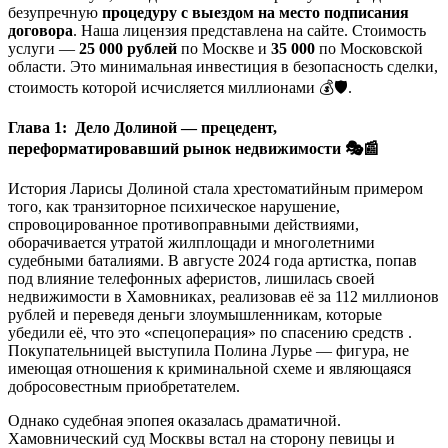
безупречную
процедуру с выездом на место подписания
договора
. Наша лицензия представлена на сайте. Стоимость
услуги —
25 000 рублей
по Москве и
35 000
по Московской
области. Это минимальная инвестиция в безопасность сделки,
стоимость которой исчисляется миллионами 💰🛡️.
Глава 1: Дело Долиной — прецедент,
переформатировавший рынок недвижимости
🎭📰
История Ларисы Долиной стала хрестоматийным примером
того, как транзиторное психическое нарушение,
спровоцированное противоправными действиями,
оборачивается утратой жилплощади и многолетними
судебными баталиями. В августе 2024 года артистка, попав
под влияние телефонных аферистов, лишилась своей
недвижимости в Хамовниках, реализовав её за 112 миллионов
рублей и переведя деньги злоумышленникам, которые
убедили её, что это «спецоперация» по спасению средств .
Покупательницей выступила Полина Лурье — фигура, не
имеющая отношения к криминальной схеме и являющаяся
добросовестным приобретателем.
Однако судебная эпопея оказалась драматичной.
Хамовнический суд Москвы встал на сторону певицы и