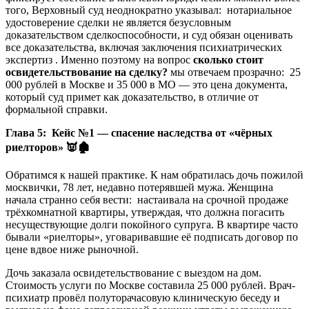
того, Верховный суд неоднократно указывал: нотариальное
удостоверение сделки не является безусловным
доказательством сделкоспособности, и суд обязан оценивать
все доказательства, включая заключения психиатрических
экспертиз . Именно поэтому на вопрос
сколько стоит
освидетельствование на сделку?
мы отвечаем прозрачно: 25
000 рублей в Москве и 35 000 в МО — это цена документа,
который суд примет как доказательство, в отличие от
формальной справки.
Глава 5: Кейс №1 — спасение наследства от «чёрных
риелторов»
👿🏚
Обратимся к нашей практике. К нам обратилась дочь пожилой
москвички, 78 лет, недавно потерявшей мужа. Женщина
начала странно себя вести: настаивала на срочной продаже
трёхкомнатной квартиры, утверждая, что должна погасить
несуществующие долги покойного супруга. В квартире часто
бывали «риелторы», уговаривавшие её подписать договор по
цене вдвое ниже рыночной.
Дочь заказала освидетельствование с выездом на дом.
Стоимость услуги по Москве составила 25 000 рублей. Врач-
психиатр провёл полуторачасовую клиническую беседу и