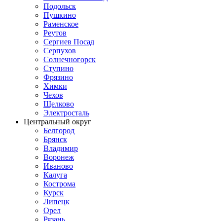
Подольск
Пушкино
Раменское
Реутов
Сергиев Посад
Серпухов
Солнечногорск
Ступино
Фрязино
Химки
Чехов
Щелково
Электросталь
Центральный округ
Белгород
Брянск
Владимир
Воронеж
Иваново
Калуга
Кострома
Курск
Липецк
Орел
Рязань