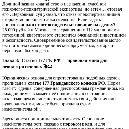
Долиной заявил ходатайство о назначении судебной
психолого-психиатрической экспертизы, но затем… отозвал
его . Верховный суд указал, что отказ от экспертизы лишил
сторону мощнейшего доказательства. Если задать
вопрос
сколько стоит освидетельствование на сделку?
—
25 000 рублей в Москве, то в сравнении с 112 миллионами
потерянной квартиры это становится очевидной инвестицией
в безопасность. Своевременное освидетельствование могло
бы стать тем самым юридическим аргументом, который
переломил бы ход дела.
Глава 3: Статья 177 ГК РФ — правовая мина для
неосмотрительных
💣📜
Юридическая основа для опротестования подобных сделок
прописана в
статье 177 Гражданского кодекса РФ
. Норма
гласит: сделка, совершённая дееспособным гражданином, но
находившимся в момент её подписания в состоянии,
исключающем возможность понимать свои действия или
руководить ими, может быть признана судом
недействительной .
Здесь таится принципиальная тонкость. Основание
недействительности связано с
пороком воли
, и для