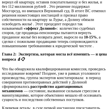
вернул ей квартиру, оставив покупательницу и без жилья, и
без 112 миллионов рублей . Это решение поддержал
Мосгорсуд, но вмешался Верховный суд. В итоге ВС отменил
решения нижестоящих инстанций и признал право
собственности на квартиру за Лурье, а Долину обязали
освободить жильё . Этот прецедент породил так
называемый
«эффект Долиной»
: количество судебных
споров, где продавцы-пенсионеры пытаются вернуть
проданное жильё без возврата денег, выросло на
10-15%
, а
сделки с пожилыми продавцами теперь сопровождаются
повышенными требованиями к юридической чистоте .
Глава 2: Экспертиза, которая могла всё изменить — и цена
вопроса
🔬📋
Что бы обнаружила квалифицированная комиссия, проведись
исследование вовремя? Позднее, уже в рамках уголовного
производства, группа экспертов констатировала: в период
совершения противоправных действий у Долиной
сформировалось
расстройство адаптационных
механизмов
— состояние, вызванное сильным стрессом и
манипуляциями, которое объективно мешало ей осознавать
сущность и последствия собственных поступков.
Ключевая деталь: в суде первой инстанции представитель