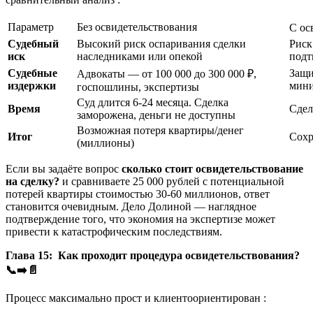
Параметр
Без освидетельствования
С ос
Судебный
Высокий риск оспаривания сделки
Риск
иск
наследниками или опекой
подт
Судебные
Защи
Адвокаты — от 100 000 до 300 000 ₽,
издержки
мин
госпошлины, экспертизы
Суд длится 6-24 месяца. Сделка
Время
Сдел
заморожена, деньги не доступны
Возможная потеря квартиры/денег
Итог
Сохр
(миллионы)
Если вы задаёте вопрос
сколько стоит освидетельствование
на сделку?
и сравниваете 25 000 рублей с потенциальной
потерей квартиры стоимостью 30-60 миллионов, ответ
становится очевидным. Дело Долиной — наглядное
подтверждение того, что экономия на экспертизе может
привести к катастрофическим последствиям.
Глава 15: Как проходит процедура освидетельствования?
📞➡
📄
Процесс максимально прост и клиентоориентирован :