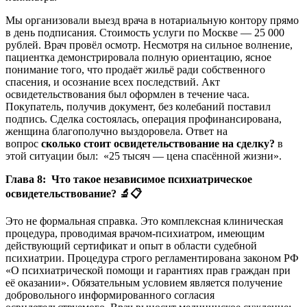
Мы организовали выезд врача в нотариальную контору прямо
в день подписания. Стоимость услуги по Москве — 25 000
рублей. Врач провёл осмотр. Несмотря на сильное волнение,
пациентка демонстрировала полную ориентацию, ясное
понимание того, что продаёт жильё ради собственного
спасения, и осознание всех последствий. Акт
освидетельствования был оформлен в течение часа.
Покупатель, получив документ, без колебаний поставил
подпись. Сделка состоялась, операция профинансирована,
женщина благополучно выздоровела. Ответ на
вопрос
сколько стоит освидетельствование на сделку?
в
этой ситуации был: «25 тысяч — цена спасённой жизни».
Глава 8: Что такое независимое психиатрическое
освидетельствование?
🔬📋
Это не формальная справка. Это комплексная клиническая
процедура, проводимая врачом-психиатром, имеющим
действующий сертификат и опыт в области судебной
психиатрии. Процедура строго регламентирована законом РФ
«О психиатрической помощи и гарантиях прав граждан при
её оказании». Обязательным условием является получение
добровольного информированного согласия