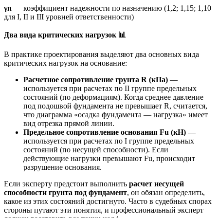
γn
— коэффициент надежности по назначению (1,2; 1,15; 1,10
для I, II и III уровней ответственности)
Два вида критических нагрузок
📊
В практике проектирования выделяют два основных вида
критических нагрузок на основание:
Расчетное сопротивление грунта R (кПа)
—
используется при расчетах по II группе предельных
состояний (по деформациям). Когда среднее давление
под подошвой фундамента не превышает R, считается,
что диаграмма «осадка фундамента — нагрузка» имеет
вид отрезка прямой линии.
Предельное сопротивление основания Fu (кН)
—
используется при расчетах по I группе предельных
состояний (по несущей способности). Если
действующие нагрузки превышают Fu, происходит
разрушение основания.
Если эксперту предстоит выполнить
расчет несущей
способности грунта под фундамент
, он обязан определить,
какое из этих состояний достигнуто. Часто в судебных спорах
стороны путают эти понятия, и профессиональный эксперт