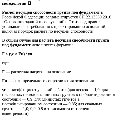
методологии
📑
Расчет несущей способности грунта под фундамент
в
Российской Федерации регламентируется СП 22.13330.2016
«Основания зданий и сооружений». Этот свод правил
устанавливает требования к проектированию оснований,
включая порядок расчета по несущей способности.
В общем случае для
расчета несущей способности грунта
под фундамент
используется формула:
F ≤ (γc × Fu) / γn
где:
F
— расчетная нагрузка на основание
Fu
— сила предельного сопротивления основания
γc
— коэффициент условий работы (для песков — 1,0; для
пылеватых песков и глинистых грунтов в стабилизированном
состоянии — 0,9; для глинистых грунтов в
нестабилизированном состоянии — 0,85; для скальных
грунтов — 1,0; 0,9; 0,8 в зависимости от степени
выветрелости)