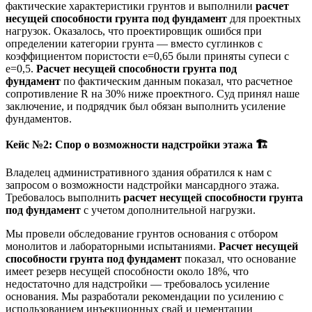
фактические характеристики грунтов и выполнили
расчет
несущей способности грунта под фундамент
для проектных
нагрузок. Оказалось, что проектировщик ошибся при
определении категории грунта — вместо суглинков с
коэффициентом пористости e=0,65 были приняты супеси с
e=0,5.
Расчет несущей способности грунта под
фундамент
по фактическим данным показал, что расчетное
сопротивление R на 30% ниже проектного. Суд принял наше
заключение, и подрядчик был обязан выполнить усиление
фундаментов.
Кейс №2: Спор о возможности надстройки этажа
🏗️
Владелец административного здания обратился к нам с
запросом о возможности надстройки мансардного этажа.
Требовалось выполнить
расчет несущей способности грунта
под фундамент
с учетом дополнительной нагрузки.
Мы провели обследование грунтов основания с отбором
монолитов и лабораторными испытаниями.
Расчет несущей
способности грунта под фундамент
показал, что основание
имеет резерв несущей способности около 18%, что
недостаточно для надстройки — требовалось усиление
основания. Мы разработали рекомендации по усилению с
использованием инъекционных свай и цементации