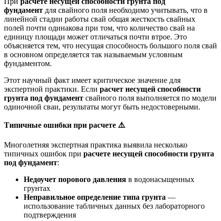
При
расчете несущей способности грунта под
фундамент
для свайного поля необходимо учитывать, что в
линейной стадии работы свай общая жесткость свайных
полей почти одинакова при том, что количество свай на
единицу площади может отличаться почти втрое. Это
объясняется тем, что несущая способность большого поля свай
в основном определяется так называемым условным
фундаментом.
Этот научный факт имеет критическое значение для
экспертной практики. Если
расчет несущей способности
грунта под фундамент
свайного поля выполняется по модели
одиночной сваи, результаты могут быть недостоверными.
Типичные ошибки при расчете
⚠️
Многолетняя экспертная практика выявила несколько
типичных ошибок при
расчете несущей способности грунта
под фундамент
:
Недоучет порового давления
в водонасыщенных
грунтах
Неправильное определение типа грунта
—
использование табличных данных без лабораторного
подтверждения