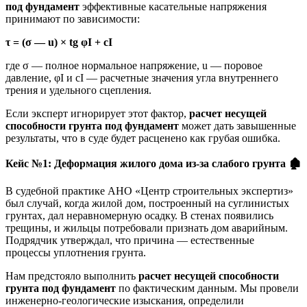
под фундамент
эффективные касательные напряжения
принимают по зависимости:
τ = (σ — u) × tg φI + cI
где σ — полное нормальное напряжение, u — поровое
давление, φI и cI — расчетные значения угла внутреннего
трения и удельного сцепления.
Если эксперт игнорирует этот фактор,
расчет несущей
способности грунта под фундамент
может дать завышенные
результаты, что в суде будет расценено как грубая ошибка.
Кейс №1: Деформация жилого дома из-за слабого грунта
🏚️
В судебной практике АНО «Центр строительных экспертиз»
был случай, когда жилой дом, построенный на суглинистых
грунтах, дал неравномерную осадку. В стенах появились
трещины, и жильцы потребовали признать дом аварийным.
Подрядчик утверждал, что причина — естественные
процессы уплотнения грунта.
Нам предстояло выполнить
расчет несущей способности
грунта под фундамент
по фактическим данным. Мы провели
инженерно-геологические изыскания, определили