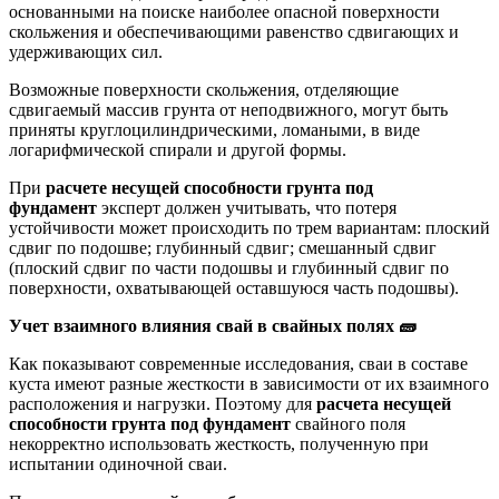
основанными на поиске наиболее опасной поверхности
скольжения и обеспечивающими равенство сдвигающих и
удерживающих сил.
Возможные поверхности скольжения, отделяющие
сдвигаемый массив грунта от неподвижного, могут быть
приняты круглоцилиндрическими, ломаными, в виде
логарифмической спирали и другой формы.
При
расчете несущей способности грунта под
фундамент
эксперт должен учитывать, что потеря
устойчивости может происходить по трем вариантам: плоский
сдвиг по подошве; глубинный сдвиг; смешанный сдвиг
(плоский сдвиг по части подошвы и глубинный сдвиг по
поверхности, охватывающей оставшуюся часть подошвы).
Учет взаимного влияния свай в свайных полях
🧱
Как показывают современные исследования, сваи в составе
куста имеют разные жесткости в зависимости от их взаимного
расположения и нагрузки. Поэтому для
расчета несущей
способности грунта под фундамент
свайного поля
некорректно использовать жесткость, полученную при
испытании одиночной сваи.