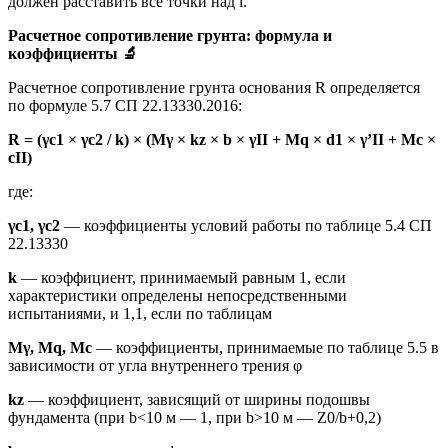
должен расставить все точки над i.
Расчетное сопротивление грунта: формула и
коэффициенты
🔬
Расчетное сопротивление грунта основания R определяется
по формуле 5.7 СП 22.13330.2016:
R = (γc1 × γc2 / k) × (Mγ × kz × b × γII + Mq × d1 × γ’II + Mc ×
cII)
где:
γc1, γc2
— коэффициенты условий работы по таблице 5.4 СП
22.13330
k
— коэффициент, принимаемый равным 1, если
характеристики определены непосредственными
испытаниями, и 1,1, если по таблицам
Mγ, Mq, Mc
— коэффициенты, принимаемые по таблице 5.5 в
зависимости от угла внутреннего трения φ
kz
— коэффициент, зависящий от ширины подошвы
фундамента (при b<10 м — 1, при b>10 м — Z0/b+0,2)