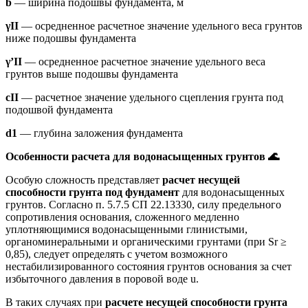
b
— ширина подошвы фундамента, м
γII
— осредненное расчетное значение удельного веса грунтов
ниже подошвы фундамента
γ’II
— осредненное расчетное значение удельного веса
грунтов выше подошвы фундамента
cII
— расчетное значение удельного сцепления грунта под
подошвой фундамента
d1
— глубина заложения фундамента
Особенности расчета для водонасыщенных грунтов
🌊
Особую сложность представляет
расчет несущей
способности грунта под фундамент
для водонасыщенных
грунтов. Согласно п. 5.7.5 СП 22.13330, силу предельного
сопротивления основания, сложенного медленно
уплотняющимися водонасыщенными глинистыми,
органоминеральными и органическими грунтами (при Sr ≥
0,85), следует определять с учетом возможного
нестабилизированного состояния грунтов основания за счет
избыточного давления в поровой воде u.
В таких случаях при
расчете несущей способности грунта