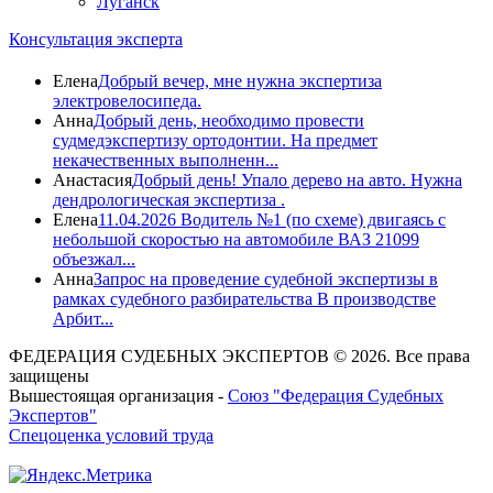
Луганск
Консультация эксперта
Елена
Добрый вечер, мне нужна экспертиза
электровелосипеда.
Анна
Добрый день, необходимо провести
судмедэкспертизу ортодонтии. На предмет
некачественных выполненн...
Анастасия
Добрый день! Упало дерево на авто. Нужна
дендрологическая экспертиза .
Елена
11.04.2026 Водитель №1 (по схеме) двигаясь с
небольшой скоростью на автомобиле ВАЗ 21099
объезжал...
Анна
Запрос на проведение судебной экспертизы в
рамках судебного разбирательства В производстве
Арбит...
ФЕДЕРАЦИЯ СУДЕБНЫХ ЭКСПЕРТОВ © 2026. Все права
защищены
Вышестоящая организация -
Союз "Федерация Судебных
Экспертов"
Спецоценка условий труда