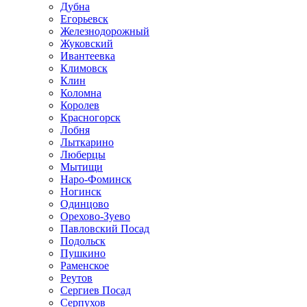
Дубна
Егорьевск
Железнодорожный
Жуковский
Ивантеевка
Климовск
Клин
Коломна
Королев
Красногорск
Лобня
Лыткарино
Люберцы
Мытищи
Наро-Фоминск
Ногинск
Одинцово
Орехово-Зуево
Павловский Посад
Подольск
Пушкино
Раменское
Реутов
Сергиев Посад
Серпухов