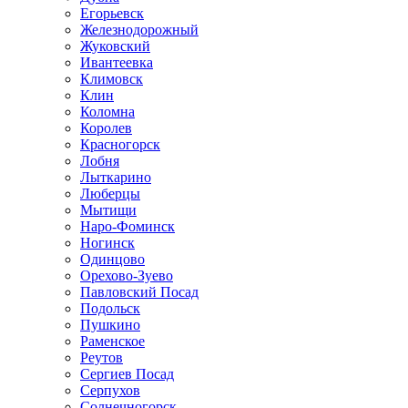
Егорьевск
Железнодорожный
Жуковский
Ивантеевка
Климовск
Клин
Коломна
Королев
Красногорск
Лобня
Лыткарино
Люберцы
Мытищи
Наро-Фоминск
Ногинск
Одинцово
Орехово-Зуево
Павловский Посад
Подольск
Пушкино
Раменское
Реутов
Сергиев Посад
Серпухов
Солнечногорск