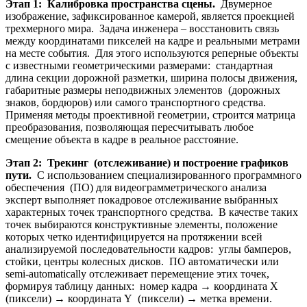
Этап 1: Калибровка пространства сцены.
Двумерное
изображение, зафиксированное камерой, является проекцией
трехмерного мира. Задача инженера – восстановить связь
между координатами пикселей на кадре и реальными метрами
на месте события. Для этого используются реперные объекты
с известными геометрическими размерами: стандартная
длина секции дорожной разметки, ширина полосы движения,
габаритные размеры неподвижных элементов (дорожных
знаков, бордюров) или самого транспортного средства.
Применяя методы проективной геометрии, строится матрица
преобразования, позволяющая пересчитывать любое
смещение объекта в кадре в реальное расстояние.
Этап 2: Трекинг (отслеживание) и построение графиков
пути.
С использованием специализированного программного
обеспечения (ПО) для видеограмметрического анализа
эксперт выполняет покадровое отслеживание выбранных
характерных точек транспортного средства. В качестве таких
точек выбираются конструктивные элементы, положение
которых четко идентифицируется на протяжении всей
анализируемой последовательности кадров: углы бамперов,
стойки, центры колесных дисков. ПО автоматически или
semi-automatically отслеживает перемещение этих точек,
формируя таблицу данных: номер кадра → координата X
(пиксели) → координата Y (пиксели) → метка времени.