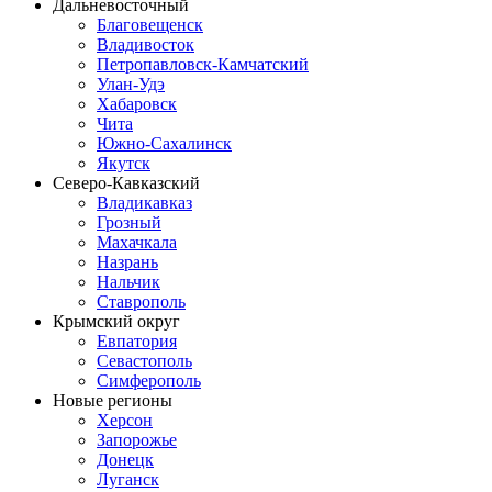
Дальневосточный
Благовещенск
Владивосток
Петропавловск-Камчатский
Улан-Удэ
Хабаровск
Чита
Южно-Сахалинск
Якутск
Северо-Кавказский
Владикавказ
Грозный
Махачкала
Назрань
Нальчик
Ставрополь
Крымский округ
Евпатория
Севастополь
Симферополь
Новые регионы
Херсон
Запорожье
Донецк
Луганск