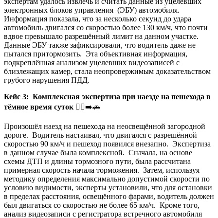
экспертам удалось извлечь и считать данные из уцелевших
электронных блоков управления (ЭБУ) автомобиля.
Информация показала, что за несколько секунд до удара
автомобиль двигался со скоростью более 130 км/ч, что почти
вдвое превышало разрешённый лимит на данном участке.
Данные ЭБУ также зафиксировали, что водитель даже не
пытался притормозить. Эта объективная информация,
подкреплённая анализом уцелевших видеозаписей с
близлежащих камер, стала неопровержимым доказательством
грубого нарушения ПДД.
Кейс 3: Комплексная экспертиза при наезде на пешехода в
тёмное время суток
🚶‍♂️➡️🚗
Произошёл наезд на пешехода на неосвещённой загородной
дороге. Водитель настаивал, что двигался с разрешённой
скоростью 90 км/ч и пешеход появился внезапно. Экспертиза
в данном случае была комплексной. Сначала, на основе
схемы ДТП и длины тормозного пути, была рассчитана
примерная скорость начала торможения. Затем, используя
методику определения максимально допустимой скорости по
условию видимости, эксперты установили, что для остановки
в пределах расстояния, освещённого фарами, водитель должен
был двигаться со скоростью не более 65 км/ч. Кроме того,
анализ видеозаписи с регистратора встречного автомобиля