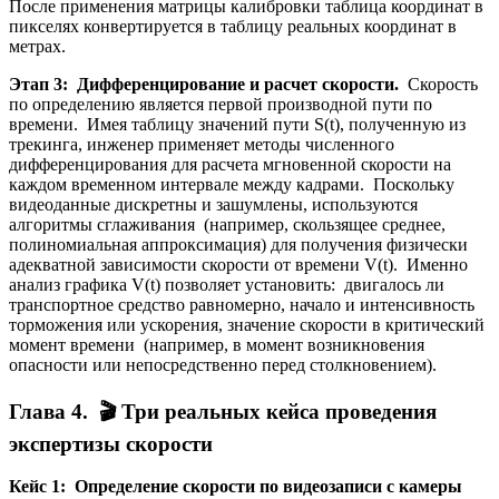
После применения матрицы калибровки таблица координат в
пикселях конвертируется в таблицу реальных координат в
метрах.
Этап 3: Дифференцирование и расчет скорости.
Скорость
по определению является первой производной пути по
времени. Имея таблицу значений пути S(t), полученную из
трекинга, инженер применяет методы численного
дифференцирования для расчета мгновенной скорости на
каждом временном интервале между кадрами. Поскольку
видеоданные дискретны и зашумлены, используются
алгоритмы сглаживания (например, скользящее среднее,
полиномиальная аппроксимация) для получения физически
адекватной зависимости скорости от времени V(t). Именно
анализ графика V(t) позволяет установить: двигалось ли
транспортное средство равномерно, начало и интенсивность
торможения или ускорения, значение скорости в критический
момент времени (например, в момент возникновения
опасности или непосредственно перед столкновением).
Глава 4. 🎬 Три реальных кейса проведения
экспертизы скорости
Кейс 1: Определение скорости по видеозаписи с камеры