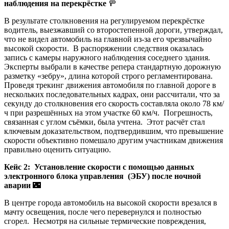
наблюдения на перекрёстке
🚥
В результате столкновения на регулируемом перекрёстке
водитель, выезжавший со второстепенной дороги, утверждал,
что не видел автомобиль на главной из-за его чрезвычайно
высокой скорости. В распоряжении следствия оказалась
запись с камеры наружного наблюдения соседнего здания.
Эксперты выбрали в качестве репера стандартную дорожную
разметку «зебру», длина которой строго регламентирована.
Проведя трекинг движения автомобиля по главной дороге в
нескольких последовательных кадрах, они рассчитали, что за
секунду до столкновения его скорость составляла около 78 км/
ч при разрешённых на этом участке 60 км/ч. Погрешность,
связанная с углом съёмки, была учтена. Этот расчёт стал
ключевым доказательством, подтвердившим, что превышение
скорости объективно помешало другим участникам движения
правильно оценить ситуацию.
Кейс 2: Установление скорости с помощью данных
электронного блока управления (ЭБУ) после ночной
аварии
🌃
В центре города автомобиль на высокой скорости врезался в
мачту освещения, после чего перевернулся и полностью
сгорел. Несмотря на сильные термические повреждения,