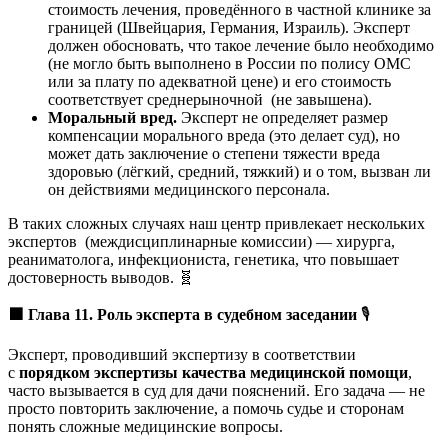
стоимость лечения, проведённого в частной клинике за
границей (Швейцария, Германия, Израиль). Эксперт
должен обосновать, что такое лечение было необходимо
(не могло быть выполнено в России по полису ОМС
или за плату по адекватной цене) и его стоимость
соответствует среднерыночной (не завышена).
Моральный вред.
Эксперт не определяет размер
компенсации морального вреда (это делает суд), но
может дать заключение о степени тяжести вреда
здоровью (лёгкий, средний, тяжкий) и о том, вызван ли
он действиями медицинского персонала.
В таких сложных случаях наш центр привлекает нескольких
экспертов (междисциплинарные комиссии) — хирурга,
реаниматолога, инфекциониста, генетика, что повышает
достоверность выводов. 🧬
🟩
Глава 11. Роль эксперта в судебном заседании
🎙️
Эксперт, проводивший экспертизу в соответствии
с
порядком экспертизы качества медицинской помощи
,
часто вызывается в суд для дачи пояснений. Его задача — не
просто повторить заключение, а помочь судье и сторонам
понять сложные медицинские вопросы.