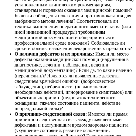
установленным клиническим рекомендациям,
стандартам и порядкам оказания медицинской помощи?
Были ли соблюдены показания и противопоказания для
выбранного метода лечения? Соответствовала ли
техника выполнения оперативного вмешательства (или
иной инвазивной процедуры) требованиям
медицинской документации и общепринятым в
профессиональной среде подходам? Соблюдались ли
сроки и объёмы назначения лекарственных препаратов?
О наличии дефектов и их причинах:
Имели ли место
дефекты оказания медицинской помощи (нарушения в
диагностике, лечении, наблюдении, ведении
медицинской документации)? Если да, то какие именно
(перечислить)? Являются ли выявленные дефекты
следствием врачебной ошибки (добросовестное
заблуждение), небрежности (невыполнение
необходимых действий, игнорирование симптомов) или
объективных причин (недостаток технического
оснащения, тяжёлое состояние пациента, действие
непреодолимой силы)?
О причинно-следственной связи:
Имеется ли прямая
причинно-следственная связь между выявленными
дефектами и наступившим вредом здоровью пациента
(ухудшение состояния, развитие осложнений,
инвалидность, летальный исход)? Если имеется, то