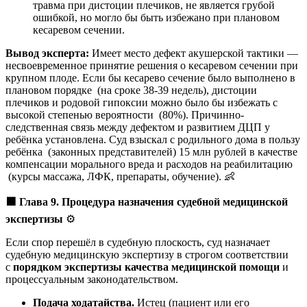
травма при дистоции плечиков, не является грубой
ошибкой, но могло бы быть избежано при плановом
кесаревом сечении.
Вывод эксперта:
Имеет место дефект акушерской тактики —
несвоевременное принятие решения о кесаревом сечении при
крупном плоде. Если бы кесарево сечение было выполнено в
плановом порядке (на сроке 38-39 недель), дистоции
плечиков и родовой гипоксии можно было бы избежать с
высокой степенью вероятности (80%). Причинно-
следственная связь между дефектом и развитием ДЦП у
ребёнка установлена. Суд взыскал с родильного дома в пользу
ребёнка (законных представителей) 15 млн рублей в качестве
компенсации морального вреда и расходов на реабилитацию
(курсы массажа, ЛФК, препараты, обучение). 👶
🟩
Глава 9. Процедура назначения судебной медицинской
экспертизы
⚙️
Если спор перешёл в судебную плоскость, суд назначает
судебную медицинскую экспертизу в строгом соответствии
с
порядком экспертизы качества медицинской помощи
и
процессуальным законодательством.
Подача ходатайства.
Истец (пациент или его