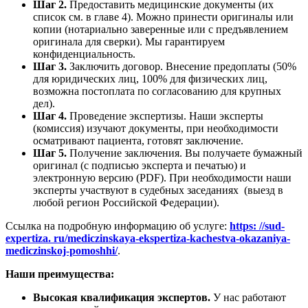
Шаг 2.
Предоставить медицинские документы (их
список см. в главе 4). Можно принести оригиналы или
копии (нотариально заверенные или с предъявлением
оригинала для сверки). Мы гарантируем
конфиденциальность.
Шаг 3.
Заключить договор. Внесение предоплаты (50%
для юридических лиц, 100% для физических лиц,
возможна постоплата по согласованию для крупных
дел).
Шаг 4.
Проведение экспертизы. Наши эксперты
(комиссия) изучают документы, при необходимости
осматривают пациента, готовят заключение.
Шаг 5.
Получение заключения. Вы получаете бумажный
оригинал (с подписью эксперта и печатью) и
электронную версию (PDF). При необходимости наши
эксперты участвуют в судебных заседаниях (выезд в
любой регион Российской Федерации).
Ссылка на подробную информацию об услуге:
https: //sud-
expertiza. ru/mediczinskaya-ekspertiza-kachestva-okazaniya-
mediczinskoj-pomoshhi/
.
Наши преимущества:
Высокая квалификация экспертов.
У нас работают