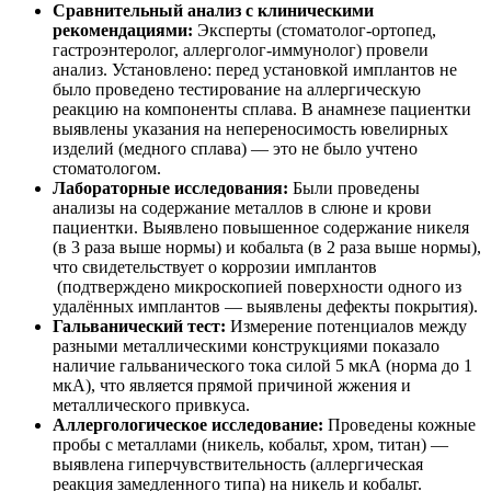
Сравнительный анализ с клиническими
рекомендациями:
Эксперты (стоматолог-ортопед,
гастроэнтеролог, аллерголог-иммунолог) провели
анализ. Установлено: перед установкой имплантов не
было проведено тестирование на аллергическую
реакцию на компоненты сплава. В анамнезе пациентки
выявлены указания на непереносимость ювелирных
изделий (медного сплава) — это не было учтено
стоматологом.
Лабораторные исследования:
Были проведены
анализы на содержание металлов в слюне и крови
пациентки. Выявлено повышенное содержание никеля
(в 3 раза выше нормы) и кобальта (в 2 раза выше нормы),
что свидетельствует о коррозии имплантов
(подтверждено микроскопией поверхности одного из
удалённых имплантов — выявлены дефекты покрытия).
Гальванический тест:
Измерение потенциалов между
разными металлическими конструкциями показало
наличие гальванического тока силой 5 мкА (норма до 1
мкА), что является прямой причиной жжения и
металлического привкуса.
Аллергологическое исследование:
Проведены кожные
пробы с металлами (никель, кобальт, хром, титан) —
выявлена гиперчувствительность (аллергическая
реакция замедленного типа) на никель и кобальт.