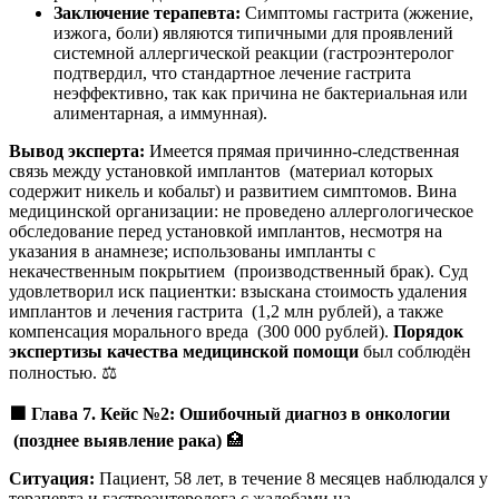
Заключение терапевта:
Симптомы гастрита (жжение,
изжога, боли) являются типичными для проявлений
системной аллергической реакции (гастроэнтеролог
подтвердил, что стандартное лечение гастрита
неэффективно, так как причина не бактериальная или
алиментарная, а иммунная).
Вывод эксперта:
Имеется прямая причинно-следственная
связь между установкой имплантов (материал которых
содержит никель и кобальт) и развитием симптомов. Вина
медицинской организации: не проведено аллергологическое
обследование перед установкой имплантов, несмотря на
указания в анамнезе; использованы импланты с
некачественным покрытием (производственный брак). Суд
удовлетворил иск пациентки: взыскана стоимость удаления
имплантов и лечения гастрита (1,2 млн рублей), а также
компенсация морального вреда (300 000 рублей).
Порядок
экспертизы качества медицинской помощи
был соблюдён
полностью. ⚖️
🟩
Глава 7. Кейс №2: Ошибочный диагноз в онкологии
(позднее выявление рака)
🏥
Ситуация:
Пациент, 58 лет, в течение 8 месяцев наблюдался у
терапевта и гастроэнтеролога с жалобами на