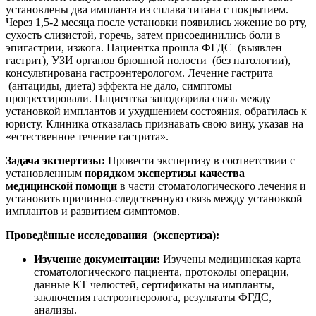
установлены два импланта из сплава титана с покрытием.
Через 1,5-2 месяца после установки появились жжение во рту,
сухость слизистой, горечь, затем присоединились боли в
эпигастрии, изжога. Пациентка прошла ФГДС (выявлен
гастрит), УЗИ органов брюшной полости (без патологии),
консультирована гастроэнтерологом. Лечение гастрита
(антациды, диета) эффекта не дало, симптомы
прогрессировали. Пациентка заподозрила связь между
установкой имплантов и ухудшением состояния, обратилась к
юристу. Клиника отказалась признавать свою вину, указав на
«естественное течение гастрита».
Задача экспертизы:
Провести экспертизу в соответствии с
установленным
порядком экспертизы качества
медицинской помощи
в части стоматологического лечения и
установить причинно-следственную связь между установкой
имплантов и развитием симптомов.
Проведённые исследования (экспертиза):
Изучение документации:
Изучены медицинская карта
стоматологического пациента, протоколы операции,
данные КТ челюстей, сертификаты на импланты,
заключения гастроэнтеролога, результаты ФГДС,
анализы.