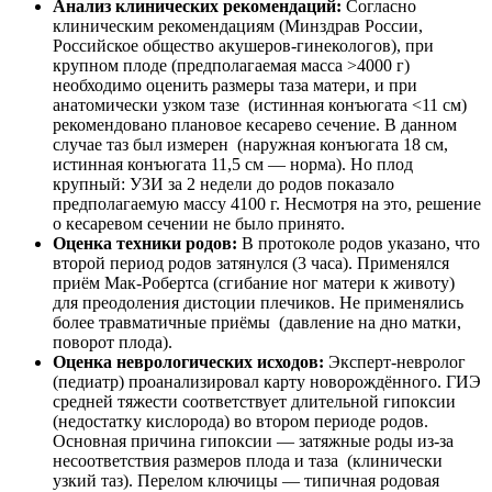
Анализ клинических рекомендаций:
Согласно
клиническим рекомендациям (Минздрав России,
Российское общество акушеров-гинекологов), при
крупном плоде (предполагаемая масса >4000 г)
необходимо оценить размеры таза матери, и при
анатомически узком тазе (истинная конъюгата <11 см)
рекомендовано плановое кесарево сечение. В данном
случае таз был измерен (наружная конъюгата 18 см,
истинная конъюгата 11,5 см — норма). Но плод
крупный: УЗИ за 2 недели до родов показало
предполагаемую массу 4100 г. Несмотря на это, решение
о кесаревом сечении не было принято.
Оценка техники родов:
В протоколе родов указано, что
второй период родов затянулся (3 часа). Применялся
приём Мак-Робертса (сгибание ног матери к животу)
для преодоления дистоции плечиков. Не применялись
более травматичные приёмы (давление на дно матки,
поворот плода).
Оценка неврологических исходов:
Эксперт-невролог
(педиатр) проанализировал карту новорождённого. ГИЭ
средней тяжести соответствует длительной гипоксии
(недостатку кислорода) во втором периоде родов.
Основная причина гипоксии — затяжные роды из-за
несоответствия размеров плода и таза (клинически
узкий таз). Перелом ключицы — типичная родовая