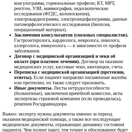
коагулограмма, гормональные профили; КТ, МРТ,
рентген, УЗИ, маммография, эндоскопические
исследования (ФГДС, колоноскопия),
электрокардиограмма, электроэнцефалограмма, данные
патоморфологического исследования (биопсия,
операционный материал).
Заключения консультантов (смежных специалистов).
Гастроэнтеролога, кардиолога, невролога, онколога,
аллерголога, иммунолога — в зависимости от профиля
заболевания.
Договор с медицинской организацией и чеки об
оплате (при платном лечении).
Договор на оказание
медицинских услуг, кассовые чеки, квитанции, счета.
Переписка с медицинской организацией (претензии,
ответы).
Если пациент направлял письменные жалобы
или претензии, их также следует приложить.
Иные документы.
Листы нетрудоспособности
(больничные), заключения врачебной комиссии, акты
экспертизы страховой компании (если проводилась),
решения Росздравнадзора.
Важно: эксперту нужны документы именно за период
оказания медицинской помощи, а также все последующие
медицинские документы, отражающие динамику состояния
пациента. Чем полнее пакет, тем точнее и обоснованнее будет