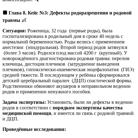
🟩
Глава 8. Кейс №3: Дефекты родоразрешения и родовой
травмы
👶
Ситуация:
Роженица, 32 года (первые роды), была
госпитализирована в родильный дом в сроке 40 недель с
нормальной беременностью. Роды велись с применением
анестезии (эпидуральная). Второй период родов затянулся
(более 3 часов). Родился плод массой 4200 г (крупный). У
новорождённого диагностирована родовая травма: перелом
ключицы, дистоция плечиков (затруднение выведения
плечиков), гипоксически-ишемическая энцефалопатия (ГИЭ)
средней тяжести. В последующем у ребёнка сформировался
детский церебральный паралич (ДЦП) спастической формы.
Родственники обвиняют акушеров в неправильном ведении
родов и применении ненужного пособия.
Задача экспертизы:
Установить, были ли дефекты в ведении
родов в соответствии с
порядком экспертизы качества
медицинской помощи
, и имеется ли связь с родовой травмой
и ДЦП.
Проведённые исследования: