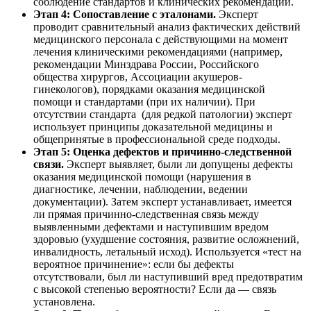
соблюдение стандартов и клинических рекомендаций.
Этап 4: Сопоставление с эталонами.
Эксперт
проводит сравнительный анализ фактических действий
медицинского персонала с действующими на момент
лечения клиническими рекомендациями (например,
рекомендации Минздрава России, Российского
общества хирургов, Ассоциации акушеров-
гинекологов), порядками оказания медицинской
помощи и стандартами (при их наличии). При
отсутствии стандарта (для редкой патологии) эксперт
использует принципы доказательной медицины и
общепринятые в профессиональной среде подходы.
Этап 5: Оценка дефектов и причинно-следственной
связи.
Эксперт выявляет, были ли допущены дефекты
оказания медицинской помощи (нарушения в
диагностике, лечении, наблюдении, ведении
документации). Затем эксперт устанавливает, имеется
ли прямая причинно-следственная связь между
выявленными дефектами и наступившим вредом
здоровью (ухудшение состояния, развитие осложнений,
инвалидность, летальный исход). Используется «тест на
вероятное причинение»: если бы дефекты
отсутствовали, был ли наступивший вред предотвратим
с высокой степенью вероятности? Если да — связь
установлена.