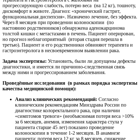
прогрессирующую слабость, потерю веса (на 12 кг), тошноту,
дискомфорт в животе. Диагноз: «хронический гастрит,
функциональная диспепсия». Назначено лечение, без эффекта.
Через 8 месяцев при проведении колоноскопии (по
настоянию родственников) обнаружена аденокарцинома
толстой кишки с метастазами в печень. Пациент оперирован,
но прогноз неблагоприятный (вторая стадия перешла в
третью). Пациент и его родственники обвиняют терапевта и
гастроэнтеролога в несвоевременном выявлении рака.
Задача экспертизы:
Установить, были ли допущены дефекты
диагностики, и имеется ли причинно-следственная связь
между ними и прогрессированием заболевания.
Проведённые исследования (в рамках порядка экспертизы
качества медицинской помощи):
Анализ клинических рекомендаций:
Согласно
клиническим рекомендациям Минздрава России по
диагностике колоректального рака, при наличии
«симптомов тревоги» (необъяснимая потеря веса >10%
за 6 месяцев, анемия, изменения характера стула у
пациента старше 45 лет) показано проведение
колоноскопии в течение 1-2 месяцев. В анамнезе
пациента: потеря веса 12 кг за 8 месяцев, снижение