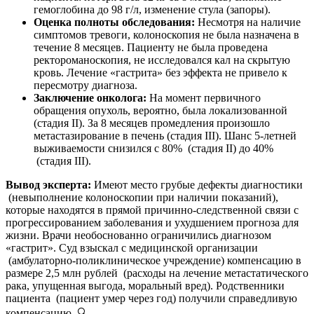
гемоглобина до 98 г/л, изменение стула (запоры).
Оценка полноты обследования:
Несмотря на наличие
симптомов тревоги, колоноскопия не была назначена в
течение 8 месяцев. Пациенту не была проведена
ректороманоскопия, не исследовался кал на скрытую
кровь. Лечение «гастрита» без эффекта не привело к
пересмотру диагноза.
Заключение онколога:
На момент первичного
обращения опухоль, вероятно, была локализованной
(стадия II). За 8 месяцев промедления произошло
метастазирование в печень (стадия III). Шанс 5-летней
выживаемости снизился с 80% (стадия II) до 40%
(стадия III).
Вывод эксперта:
Имеют место грубые дефекты диагностики
(невыполнение колоноскопии при наличии показаний),
которые находятся в прямой причинно-следственной связи с
прогрессированием заболевания и ухудшением прогноза для
жизни. Врачи необоснованно ограничились диагнозом
«гастрит». Суд взыскал с медицинской организации
(амбулаторно-поликлиническое учреждение) компенсацию в
размере 2,5 млн рублей (расходы на лечение метастатического
рака, упущенная выгода, моральный вред). Родственники
пациента (пациент умер через год) получили справедливую
компенсацию. 🔍