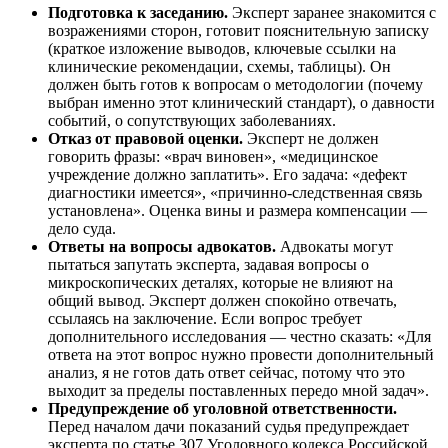
Подготовка к заседанию.
Эксперт заранее знакомится с
возражениями сторон, готовит пояснительную записку
(краткое изложение выводов, ключевые ссылки на
клинические рекомендации, схемы, таблицы). Он
должен быть готов к вопросам о методологии (почему
выбран именно этот клинический стандарт), о давности
событий, о сопутствующих заболеваниях.
Отказ от правовой оценки.
Эксперт не должен
говорить фразы: «врач виновен», «медицинское
учреждение должно заплатить». Его задача: «дефект
диагностики имеется», «причинно-следственная связь
установлена». Оценка вины и размера компенсации —
дело суда.
Ответы на вопросы адвокатов.
Адвокаты могут
пытаться запутать эксперта, задавая вопросы о
микроскопических деталях, которые не влияют на
общий вывод. Эксперт должен спокойно отвечать,
ссылаясь на заключение. Если вопрос требует
дополнительного исследования — честно сказать: «Для
ответа на этот вопрос нужно провести дополнительный
анализ, я не готов дать ответ сейчас, потому что это
выходит за пределы поставленных передо мной задач».
Предупреждение об уголовной ответственности.
Перед началом дачи показаний судья предупреждает
эксперта по статье 307 Уголовного кодекса Российской