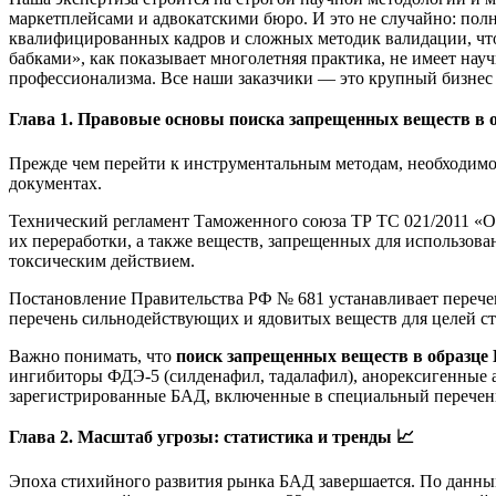
маркетплейсами и адвокатскими бюро. И это не случайно: по
квалифицированных кадров и сложных методик валидации, что
бабками», как показывает многолетняя практика, не имеет на
профессионализма. Все наши заказчики — это крупный бизнес 
Глава 1. Правовые основы поиска запрещенных веществ в
Прежде чем перейти к инструментальным методам, необходим
документах.
Технический регламент Таможенного союза ТР ТС 021/2011 «О
их переработки, а также веществ, запрещенных для использов
токсическим действием.
Постановление Правительства РФ № 681 устанавливает перече
перечень сильнодействующих и ядовитых веществ для целей ст
Важно понимать, что
поиск запрещенных веществ в образце
ингибиторы ФДЭ-5 (силденафил, тадалафил), анорексигенные а
зарегистрированные БАД, включенные в специальный перечен
Глава 2. Масштаб угрозы: статистика и тренды
📈
Эпоха стихийного развития рынка БАД завершается. По данны