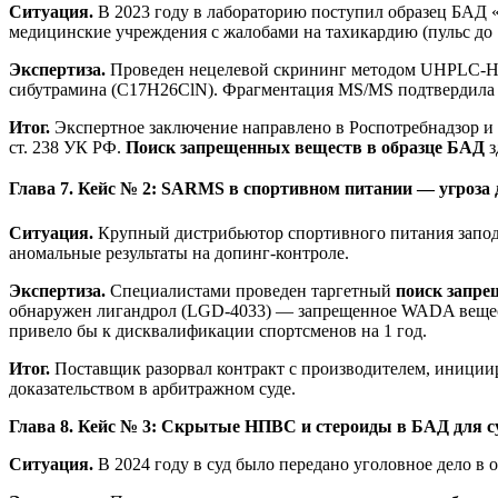
Ситуация.
В 2023 году в лабораторию поступил образец БАД 
медицинские учреждения с жалобами на тахикардию (пульс до 
Экспертиза.
Проведен нецелевой скрининг методом UHPLC-HRMS
сибутрамина (C17H26ClN). Фрагментация MS/MS подтвердила стр
Итог.
Экспертное заключение направлено в Роспотребнадзор и п
ст. 238 УК РФ.
Поиск запрещенных веществ в образце БАД
з
Глава 7. Кейс № 2: SARMS в спортивном питании — угроза
Ситуация.
Крупный дистрибьютор спортивного питания заподо
аномальные результаты на допинг-контроле.
Экспертиза.
Специалистами проведен таргетный
поиск запре
обнаружен лигандрол (LGD-4033) — запрещенное WADA веществ
привело бы к дисквалификации спортсменов на 1 год.
Итог.
Поставщик разорвал контракт с производителем, иниции
доказательством в арбитражном суде.
Глава 8. Кейс № 3: Скрытые НПВС и стероиды в БАД для 
Ситуация.
В 2024 году в суд было передано уголовное дело в