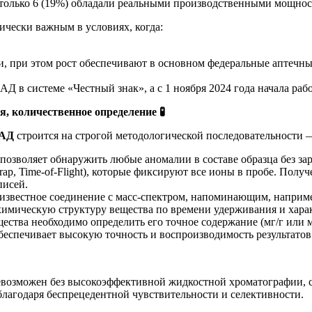
 только 6 (19%) обладали реальными производственными мощнос
ически важным в условиях, когда:
 при этом рост обеспечивают в основном федеральные аптечные
БАД в системе «Честный знак», а с 1 ноября 2024 года начала ра
ия, количественное определение
🧪
БАД
строится на строгой методологической последовательности 
позволяет обнаружить любые аномалии в составе образца без за
ap, Time-of-Flight), которые фиксируют все ионы в пробе. Пол
писей.
звестное соединение с масс-спектром, напоминающим, наприме
имическую структуру вещества по времени удерживания и хара
тва необходимо определить его точное содержание (мг/г или мк
беспечивает высокую точность и воспроизводимость результатов
возможен без высокоэффективной жидкостной хроматографии,
благодаря беспрецедентной чувствительности и селективности.