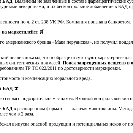
це БАД
. Выявлены не заявленные в составе фармацевтические су
турными лекарствами, и их бесконтрольное добавление в БАД пр
енности по ч. 2 ст. 238 УК РФ. Компания признана банкротом.
» на маркетплейсе
🛒
о американского бренда «Мака перуанская», но получил подделк
ий анализ показал, что в образце отсутствуют характерные дл
нных синтетических примесей.
Поиск запрещенных веществ в 
ребованиям ТР ТС 022/2011 по достоверности маркировки.
 стоимость и компенсацию морального вреда.
ля БАД
🍄
ю сырья с подозрительным запахом. Входной контроль выявил о
це БАД
в расширенном формате — включая микотоксины. Мето
лее чем в 2 раза.
бежал выпуска опасной продукции и потенциальных исков от по