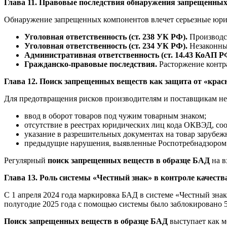
Глава 11. Правовые последствия обнаружения запрещенны
Обнаружение запрещенных компонентов влечет серьезные юрид
Уголовная ответственность (ст. 238 УК РФ).
Производст
Уголовная ответственность (ст. 234 УК РФ).
Незаконный
Административная ответственность (ст. 14.43 КоАП Р
Гражданско-правовые последствия.
Расторжение контра
Глава 12. Поиск запрещенных веществ как защита от «кра
Для предотвращения рисков производителям и поставщикам не
ввод в оборот товаров под чужим товарным знаком;
отсутствие в реестрах юридических лиц кода ОКВЭД, со
указание в разрешительных документах на товар зарубежн
предыдущие нарушения, выявленные Роспотребнадзором 
Регулярный
поиск запрещенных веществ в образце БАД
на в
Глава 13. Роль системы «Честный знак» в контроле качест
С 1 апреля 2024 года маркировка БАД в системе «Честный знак»
полугодие 2025 года с помощью системы было заблокировано
Поиск запрещенных веществ в образце БАД
выступает как ме