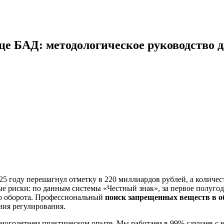
це БАД: методологическое руководство д
5 году перешагнул отметку в 220 миллиардов рублей, а количес
 риски: по данным системы «Честный знак», за первое полугод
го оборота. Профессиональный
поиск запрещенных веществ в о
ния регулирования.
 многолетнем практическом опыте. Мы работаем в 99% случаев 