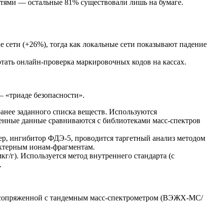
тями — остальные 81% существовали лишь на бумаге.
 сети (+26%), тогда как локальные сети показывают падение
ботать онлайн-проверка маркировочных кодов на кассах.
— «триаде безопасности».
ранее заданного списка веществ. Используются
ученные данные сравниваются с библиотеками масс-спектров
р, ингибитор ФДЭ-5, проводится таргетный анализ методом
ктерным ионам-фрагментам.
г/г). Используется метод внутреннего стандарта (с
.
 сопряженной с тандемным масс-спектрометром (ВЭЖХ-МС/