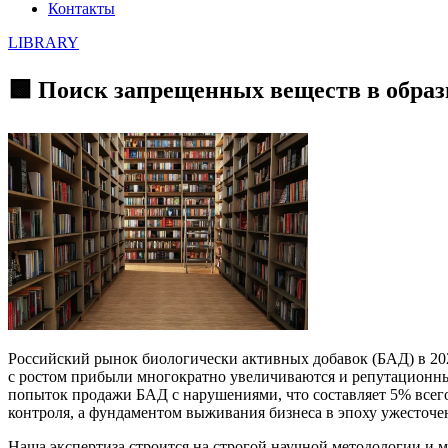
Контакты
LIBRARY
🟩 Поиск запрещенных веществ в образ
Российский рынок биологически активных добавок (БАД) в 202
с ростом прибыли многократно увеличиваются и репутационные
попыток продажи БАД с нарушениями, что составляет 5% все
контроля, а фундаментом выживания бизнеса в эпоху ужесточе
Наша экспертиза строится на строгой научной методологии и