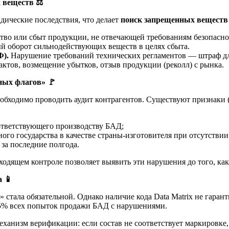
х веществ
⚖️
ические последствия, что делает
поиск запрещенных веществ
во или сбыт продукции, не отвечающей требованиям безопасно
 оборот сильнодействующих веществ в целях сбыта.
Ф).
Нарушение требований технических регламентов — штраф дл
ктов, возмещение убытков, отзыв продукции (реколл) с рынка.
сных флагов»
🚩
обходимо проводить аудит контрагентов. Существуют признаки 
ответствующего производству БАД;
ого государства в качестве страны-изготовителя при отсутствии
за последние полгода.
ходящем контроле позволяет выявить эти нарушения до того, как
ва
📱
 стала обязательной. Однако наличие кода Data Matrix не гаран
 5% всех попыток продажи БАД с нарушениями.
ханизм верификации: если состав не соответствует маркировке, 