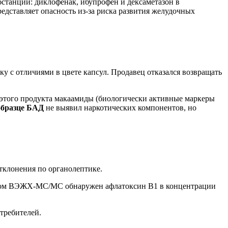
бстанции: диклофенак, ибупрофен и дексаметазон в
едставляет опасность из-за риска развития желудочных
у с отличиями в цвете капсул. Продавец отказался возвращать
я этого продукта макаамиды (биологически активные маркеры
образце БАД
не выявил наркотических компонентов, но
тклонения по органолептике.
дом ВЭЖХ-МС/МС обнаружен афлатоксин B1 в концентрации
требителей.