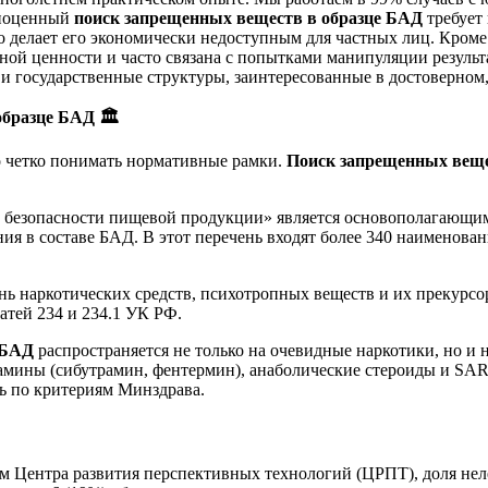
лноценный
поиск запрещенных веществ в образце БАД
требует
 делает его экономически недоступным для частных лиц. Кроме 
учной ценности и часто связана с попытками манипуляции резул
и государственные структуры, заинтересованные в достоверном,
 образце БАД
🏛️
о четко понимать нормативные рамки.
Поиск запрещенных веще
 безопасности пищевой продукции» является основополагающим
ания в составе БАД. В этот перечень входят более 340 наимено
нь наркотических средств, психотропных веществ и их прекурс
атей 234 и 234.1 УК РФ.
 БАД
распространяется не только на очевидные наркотики, но и 
мины (сибутрамин, фентермин), анаболические стероиды и SARM.
ь по критериям Минздрава.
м Центра развития перспективных технологий (ЦРПТ), доля нел