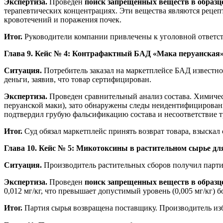
Экспертиза.
Проведен
поиск запрещенных веществ в образ
терапевтических концентрациях. Эти вещества являются рецеп
кровотечений и поражения почек.
Итог.
Руководители компании привлечены к уголовной ответств
Глава 9. Кейс № 4: Контрафактный БАД «Мака перуанская
Ситуация.
Потребитель заказал на маркетплейсе БАД известног
деньги, заявив, что товар сертифицирован.
Экспертиза.
Проведен сравнительный анализ состава. Химическ
перуанской маки), зато обнаружены следы неидентифицирова
подтвердил грубую фальсификацию состава и несоответствие т
Итог.
Суд обязал маркетплейс принять возврат товара, взыскал
Глава 10. Кейс № 5: Микотоксины в растительном сырье д
Ситуация.
Производитель растительных сборов получил парти
Экспертиза.
Проведен
поиск запрещенных веществ в образ
0,012 мг/кг, что превышает допустимый уровень (0,005 мг/кг) бо
Итог.
Партия сырья возвращена поставщику. Производитель из