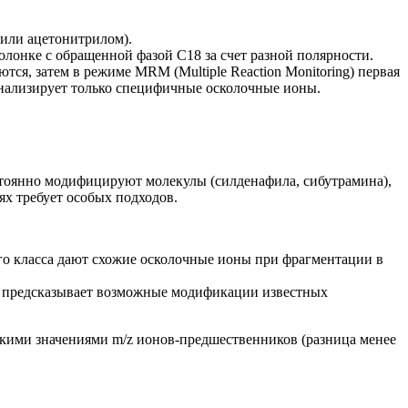
 или ацетонитрилом).
олонке с обращенной фазой С18 за счет разной полярности.
ся, затем в режиме MRM (Multiple Reaction Monitoring) первая
 анализирует только специфичные осколочные ионы.
стоянно модифицируют молекулы (силденафила, сибутрамина),
ях требует особых подходов.
ого класса дают схожие осколочные ионы при фрагментации в
е предсказывает возможные модификации известных
зкими значениями m/z ионов-предшественников (разница менее