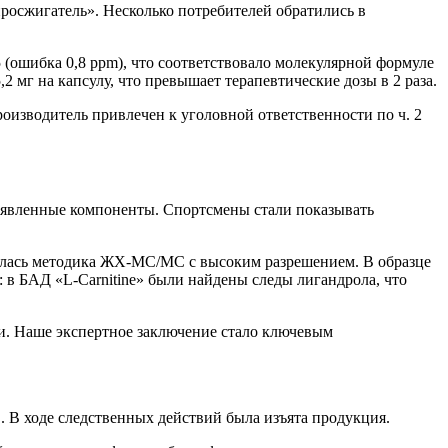
осжигатель». Несколько потребителей обратились в
ошибка 0,8 ppm), что соответствовало молекулярной формуле
мг на капсулу, что превышает терапевтические дозы в 2 раза.
оизводитель привлечен к уголовной ответственности по ч. 2
аявленные компоненты. Спортсмены стали показывать
лась методика ЖХ-МС/МС с высоким разрешением. В образце
 БАД «L-Carnitine» были найдены следы лигандрола, что
и. Наше экспертное заключение стало ключевым
. В ходе следственных действий была изъята продукция.