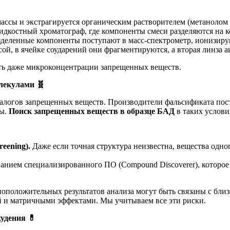
массы и экстрагируется органическим растворителем (метанолом
идкостный хроматограф, где компоненты смеси разделяются на к
зделенные компоненты поступают в масс-спектрометр, ионизируют
сой, в ячейке соударений они фрагментируются, а вторая линза
лять даже микроконцентрации запрещенных веществ.
молекулами
🧬
налогов запрещенных веществ. Производители фальсификата по
ты.
Поиск запрещенных веществ в образце БАД
в таких услови
eening).
Даже если точная структура неизвестна, вещества одн
ванием специализированного ПО (Compound Discoverer), которо
оположительных результатов анализа могут быть связаны с бли
й и матричными эффектами. Мы учитываем все эти риски.
худения
💊