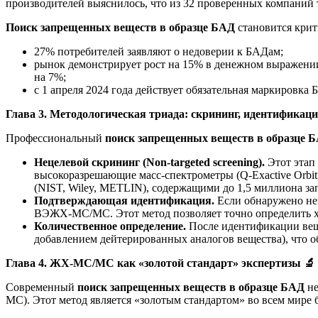
производителей выяснилось, что из 32 проверенных компаний
Поиск запрещенных веществ в образце БАД
становится крит
27% потребителей заявляют о недоверии к БАДам;
рынок демонстрирует рост на 15% в денежном выражении,
на 7%;
с 1 апреля 2024 года действует обязательная маркировка 
Глава 3. Методологическая триада: скрининг, идентификац
Профессиональный
поиск запрещенных веществ в образце 
Нецелевой
скрининг
(Non-targeted screening).
Этот этап 
высокоразрешающие масс-спектрометры (Q-Exactive Orbitr
(NIST, Wiley, METLIN), содержащими до 1,5 миллиона за
Подтверждающая идентификация.
Если обнаружено неи
ВЭЖХ-МС/МС. Этот метод позволяет точно определить х
Количественное определение.
После идентификации вещес
добавлением дейтерированных аналогов вещества), что о
Глава 4. ЖХ-МС/МС как «золотой стандарт» экспертизы
🔬
Современный
поиск запрещенных веществ в образце БАД
не
МС). Этот метод является «золотым стандартом» во всем мире 