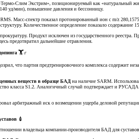
«Термо-Слим Экстрим», позиционируемый как «натуральный жир
140 уд/мин), повышение давления и бессонницу.
. Масс-спектр показал протонированный ион с m/z 280,1575 (
уктуру. Количественное определение показало содержание 15,2 
рокуратуру. Продукт исключен из государственного реестра. Пр
десь предотвратил дальнейшие отравления.
 допинга
🏋️♂️
зрил, что партия предтренировочного комплекса содержит нез
щенных веществ в образце БАД
на наличие SARM. Использова
о класса S1.2. Аналогичный случай подтверждает и РУСАДА: в
ровал арбитражный иск о возмещении ущерба деловой репутаци
суставов
💉
 отношении владельца компании-производителя БАД для суставов