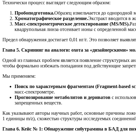
Технически процесс выглядит следующим образом:
Пробоподготовка.
Образец измельчается до однородной 
Хроматографическое разделение.
Экстракт вводится в ж
Масс-спектрометрическое детектирование (MS/MS).
Ра
квадрупольная линза отсеивает ионы с определенной мас
Предел обнаружения достигает 0,01 нг/г. Это позволяет выяв
Глава 5. Скрининг на аналоги: охота за «дизайнерскими» 
Одной из главных проблем является появление структурных а
чтобы формально избежать попадания под действующие запре
Мы применяем:
Поиск по характерным фрагментам (Fragment-based scr
масс-спектрометре.
Прогнозирование метаболитов и дериватов
с использо
запрещенных веществ.
Как указывают авторы научных работ, основные причины ложн
1 единицы m/z), схожестью структуры исследуемых соединени
Глава 6. Кейс № 1: Обнаружение сибутрамина в БАД для по