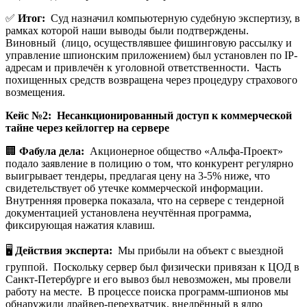
✅
Итог:
Суд назначил компьютерную судебную экспертизу, в
рамках которой наши выводы были подтверждены.
Виновный (лицо, осуществлявшее фишинговую рассылку и
управление шпионским приложением) был установлен по IP-
адресам и привлечён к уголовной ответственности. Часть
похищенных средств возвращена через процедуру страхового
возмещения.
Кейс №2: Несанкционированный доступ к коммерческой
тайне через кейлоггер на сервере
🏢
Фабула дела:
Акционерное общество «Альфа-Проект»
подало заявление в полицию о том, что конкурент регулярно
выигрывает тендеры, предлагая цену на 3-5% ниже, что
свидетельствует об утечке коммерческой информации.
Внутренняя проверка показала, что на сервере с тендерной
документацией установлена неучтённая программа,
фиксирующая нажатия клавиш.
🖥️
Действия эксперта:
Мы прибыли на объект с выездной
группой. Поскольку сервер был физически привязан к ЦОД в
Санкт-Петербурге и его вывоз был невозможен, мы провели
работу на месте. В процессе поиска программ-шпионов мы
обнаружили драйвер-перехватчик, внедрённый в ядро