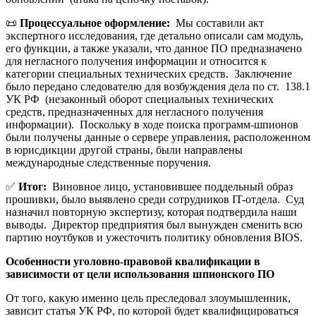
📜
Процессуальное оформление:
Мы составили акт
экспертного исследования, где детально описали сам модуль,
его функции, а также указали, что данное ПО предназначено
для негласного получения информации и относится к
категории специальных технических средств. Заключение
было передано следователю для возбуждения дела по ст. 138.1
УК РФ (незаконный оборот специальных технических
средств, предназначенных для негласного получения
информации). Поскольку в ходе поиска программ-шпионов
были получены данные о сервере управления, расположенном
в юрисдикции другой страны, были направлены
международные следственные поручения.
✅
Итог:
Виновное лицо, установившее поддельный образ
прошивки, было выявлено среди сотрудников IT-отдела. Суд
назначил повторную экспертизу, которая подтвердила наши
выводы. Директор предприятия был вынужден сменить всю
партию ноутбуков и ужесточить политику обновления BIOS.
Особенности уголовно-правовой квалификации в
зависимости от цели использования шпионского ПО
От того, какую именно цель преследовал злоумышленник,
зависит статья УК РФ, по которой будет квалифицироваться