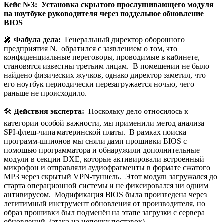
Кейс №3: Установка скрытого прослушивающего модуля
на ноутбуке руководителя через поддельное обновление
BIOS
🎤
Фабула дела:
Генеральный директор оборонного
предприятия N. обратился с заявлением о том, что
конфиденциальные переговоры, проводимые в кабинете,
становятся известны третьим лицам. В помещении не было
найдено физических жучков, однако директор заметил, что
его ноутбук периодически перезагружается ночью, чего
раньше не происходило.
🛠️
Действия эксперта:
Поскольку дело относилось к
категории особой важности, мы применили метод анализа
SPI-флеш-чипа материнской платы. В рамках поиска
программ-шпионов мы сняли дамп прошивки BIOS с
помощью программатора и обнаружили дополнительные
модули в секции DXE, которые активировали встроенный
микрофон и отправляли аудиофрагменты в формате сжатого
MP3 через скрытый VPN-туннель. Этот модуль загружался до
старта операционной системы и не фиксировался ни одним
антивирусом. Модификация BIOS была произведена через
легитимный инструмент обновления от производителя, но
образ прошивки был подменён на этапе загрузки с сервера
обновлений (атака на цепочку поставок).