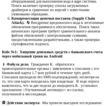
оборудования) для выполнения кода в ядре системы.
Поиск включает проверку списка загруженных
драйверов и сравнение их версий с известными
уязвимыми образцами.
Компрометация цепочки поставок (Supply Chain
Attack).
🔄 Внедрение вредоносного кода в легитимные
обновления программного обеспечения. Поиск таких
шпионских программ требует сравнительного анализа
файлов обновлений с контрольными суммами,
предоставленными разработчиками, а также проверки
сертификатов подписи.
Кейс №1: Хищение денежных средств с банковского счета
через мобильный троян на Android
📱
Фабула дела:
Гражданин К. обратился в
правоохранительные органы с заявлением о списании с его
банковской карты 1,7 млн рублей в течение трёх дней.
Списания проходили без SMS-подтверждений, несмотря на
то, что сим-карта находилась при владельце. В ходе опроса
выяснилось, что за две недели до инцидента К. установил
приложение «Улучшенный антивирус» из ссылки,
полученной в мессенджере.
🕵️
Действия эксперта:
Мы провели выездное исследование