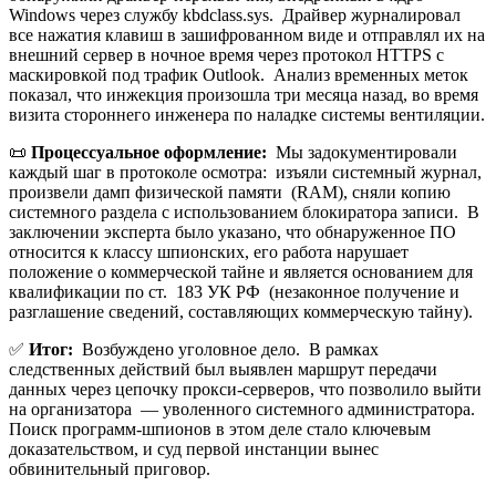
Windows через службу kbdclass.sys. Драйвер журналировал
все нажатия клавиш в зашифрованном виде и отправлял их на
внешний сервер в ночное время через протокол HTTPS с
маскировкой под трафик Outlook. Анализ временных меток
показал, что инжекция произошла три месяца назад, во время
визита стороннего инженера по наладке системы вентиляции.
📜
Процессуальное оформление:
Мы задокументировали
каждый шаг в протоколе осмотра: изъяли системный журнал,
произвели дамп физической памяти (RAM), сняли копию
системного раздела с использованием блокиратора записи. В
заключении эксперта было указано, что обнаруженное ПО
относится к классу шпионских, его работа нарушает
положение о коммерческой тайне и является основанием для
квалификации по ст. 183 УК РФ (незаконное получение и
разглашение сведений, составляющих коммерческую тайну).
✅
Итог:
Возбуждено уголовное дело. В рамках
следственных действий был выявлен маршрут передачи
данных через цепочку прокси-серверов, что позволило выйти
на организатора — уволенного системного администратора.
Поиск программ-шпионов в этом деле стало ключевым
доказательством, и суд первой инстанции вынес
обвинительный приговор.