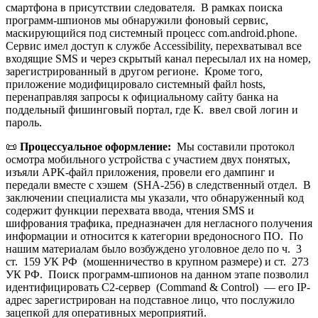
смартфона в присутствии следователя. В рамках поиска
программ-шпионов мы обнаружили фоновый сервис,
маскирующийся под системный процесс com.android.phone.
Сервис имел доступ к службе Accessibility, перехватывал все
входящие SMS и через скрытый канал пересылал их на номер,
зарегистрированный в другом регионе. Кроме того,
приложение модифицировало системный файл hosts,
перенаправляя запросы к официальному сайту банка на
поддельный фишинговый портал, где К. ввел свой логин и
пароль.
📜
Процессуальное оформление:
Мы составили протокол
осмотра мобильного устройства с участием двух понятых,
изъяли APK-файл приложения, провели его дампинг и
передали вместе с хэшем (SHA-256) в следственный отдел. В
заключении специалиста мы указали, что обнаруженный код
содержит функции перехвата ввода, чтения SMS и
шифрования трафика, предназначен для негласного получения
информации и относится к категории вредоносного ПО. По
нашим материалам было возбуждено уголовное дело по ч. 3
ст. 159 УК РФ (мошенничество в крупном размере) и ст. 273
УК РФ. Поиск программ-шпионов на данном этапе позволил
идентифицировать C2-сервер (Command & Control) — его IP-
адрес зарегистрирован на подставное лицо, что послужило
зацепкой для оперативных мероприятий.