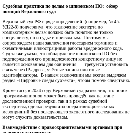
Судебная практика по делам о шпионском ПО: обзор
позиций Верховного суда
Верховный суд РФ в ряде определений (например, № 45-
УД22-8) подчеркнул, что заключение эксперта по
компьютерным делам должно быть понятно не только
специалисту, но и судье и присяжным. Поэтому мы
сопровождаем наши заключения глоссарием терминов и
схематичными иллюстрациями работы вредоносного кода.
Суд также указал, что обнаружение шпионского ПО без
подтверждения его принадлежности конкретному лицу не
является основанием для обвинения — требуется установить
связь через IP-адреса, учётные записи или иные
идентификаторы. В нашем заключении мы всегда выделяем
раздел «Цифровые следы субъекта», чтобы помочь следствию.
Кроме того, в 2024 году Верховный суд разъяснил, что поиск
программ-шпионов может быть проведён как на этапе
доследственной проверки, так и в рамках судебной
экспертизы, однако результаты оперативно-розыскных
мероприятий без последующего экспертного исследования не
могут служить доказательством.
Взаимодействие с правоохранительными органами при
выездных экспертизах