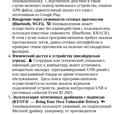
злоумышленнику. Следственное действие в таком
случае включает осмотр мобильного устройства, изъятие
APK-файла, сравнительный анализ его хэша с
легитимным из Google Play.
Внедрение через уязвимости сетевых протоколов
(Bluetooth, Wi-Fi).
📶 Злоумышленник может
осуществить атаку без взаимодействия с пользователем,
используя известные уязвимости (BlueBorne, KRACK).
В этом случае поиск программ-шпионов требует анализа
протокольных логов, дампа сетевых интерфейсов и
проверки стеков протоколов на наличие нестандартных
фильтров.
Физический доступ к устройству (инсайдерская
угроза).
👤 Сотрудник или технический специалист,
имеющий доступ к компьютеру, может установить
аппаратную закладку (программируемый USB-девайс)
или программный бэкдор во время технического
обслуживания. Здесь поиск программ-шпионов
осуществляется на основе анализа журналов
подключений устройств, дампов контроллеров USB и
системных событий Event ID 2003.
Эксплуатация легитимных драйверов с подписью
(BYOVD — Bring Your Own Vulnerable Driver).
🔑
Злоумышленник использует уязвимый, но подписанный
Microsoft драйвер (например, от производителя