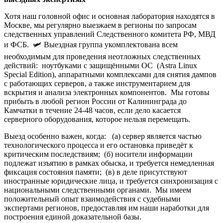
Хотя наш головной офис и основная лаборатория находятся в
Москве, мы регулярно выезжаем в регионы по запросам
следственных управлений Следственного комитета РФ, МВД
и ФСБ. 🛩️ Выездная группа укомплектована всем
необходимым для проведения неотложных следственных
действий: ноутбуками с защищёнными ОС (Astra Linux
Special Edition), аппаратными комплексами для снятия дампов
с работающих серверов, а также инструментарием для
вскрытия и анализа электронных компонентов. Мы готовы
прибыть в любой регион России от Калининграда до
Камчатки в течение 24-48 часов, если дело касается
серверного оборудования, которое нельзя перемещать.
Выезд особенно важен, когда: (а) сервер является частью
технологического процесса и его остановка приведёт к
критическим последствиям; (б) носители информации
подлежат изъятию в рамках обыска, и требуется немедленная
фиксация состояния памяти; (в) в деле присутствуют
иностранные юридические лица, и требуется синхронизация с
национальными следственными органами. Мы имеем
положительный опыт взаимодействия с судебными
экспертами регионов, предоставляя им наши наработки для
построения единой доказательной базы.