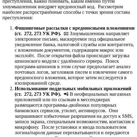
преступления, важно понимать, каким именно путём
злоумышленник внедряет вредоносный код. Рассмотрим
наиболее распространённые способы с точки зрения состава
преступления:
Фишинговые рассылки с вредоносными вложениями
(ст. 272, 273 УК РФ).
📧 Злоумышленник направляет
электронное письмо, маскируемое под официальное
уведомление банка, налоговой службы или контрагента,
с вложенным документом, содержащим макрос или
эксплойт. После открытия файла происходит загрузка
шпионского модуля с удалённого сервера. Поиск
программ-шпионов в этом случае предполагает анализ
почтовых логов, заголовков писем и извлечение самого
вредоносного вложения, которое затем исследуется в
изолированной среде.
Использование поддельных мобильных приложений
(ст. 272, 273 УК РФ).
📲 В неофициальных магазинах
приложений или по ссылкам в мессенджерах
размещаются программы-двойники популярных
банковских сервисов, утилит, антивирусов. Они
запрашивают избыточные разрешения на доступ к SMS,
записи экрана, специальным возможностям, контактам и
микрофону. После установки и ввода пользователем
логина/пароля данные перехватываются и передаются