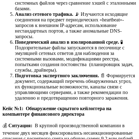
системных файлов через сравнение хэшей с эталонными
базами.
Анализ сетевого трафика.
📡 Изучаются исходящие
соединения на предмет периодических «heartbeat»-
запросов к внешним IP-адресам, использование
нестандартных портов, а также аномальные DNS-
запросы.
Поведенческий анализ в изолированной среде.
🧪
Подозрительные файлы запускаются в песочнице с
эмуляцией сетевых ответов для наблюдения за
системными вызовами, модификациями реестра,
попытками создания постоянства (планировщик задач,
службы, драйверы).
Подготовка экспертного заключения.
📄 Формируется
документ, содержащий перечень обнаруженных угроз,
их функциональные возможности, каналы связи с
управляющими серверами, а также рекомендации по
удалению и предотвращению повторного заражения.
Кейс №1: Обнаружение скрытого кейлоггера на
компьютере финансового директора
💰
Ситуация:
В крупной производственной компании в
течение двух месяцев фиксировались несанкционированные
списания с расчетного счета на общую сумму 9,2 млн рублей.