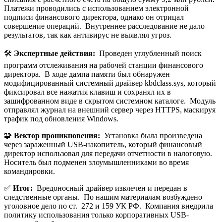
Платежи проводились с использованием электронной
подписи финансового директора, однако он отрицал
совершение операций. Внутреннее расследование не дало
результатов, так как антивирус не выявлял угроз.
🛠️
Экспертные действия:
Проведен углубленный поиск
программ отслеживания на рабочей станции финансового
директора. В ходе дампа памяти был обнаружен
модифицированный системный драйвер kbdclass.sys, который
фиксировал все нажатия клавиш и сохранял их в
зашифрованном виде в скрытом системном каталоге. Модуль
отправлял журнал на внешний сервер через HTTPS, маскируя
трафик под обновления Windows.
🧩
Вектор проникновения:
Установка была произведена
через зараженный USB-накопитель, который финансовый
директор использовал для передачи отчетности в налоговую.
Носитель был подменен злоумышленниками во время
командировки.
✅
Итог:
Вредоносный драйвер извлечен и передан в
следственные органы. По нашим материалам возбуждено
уголовное дело по ст. 272 и 159 УК РФ. Компания внедрила
политику использования только корпоративных USB-