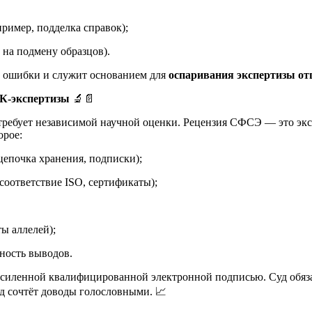
ример, подделка справок);
 на подмену образцов).
ь ошибки и служит основанием для
оспаривания экспертизы от
НК-экспертизы
🔬📄
ребует независимой научной оценки. Рецензия СФСЭ — это эк
орое:
цепочка хранения, подписки);
соответствие ISO, сертификаты);
ы аллелей);
ность выводов.
силенной квалифицированной электронной подписью. Суд обязан
 сочтёт доводы голословными. 📈