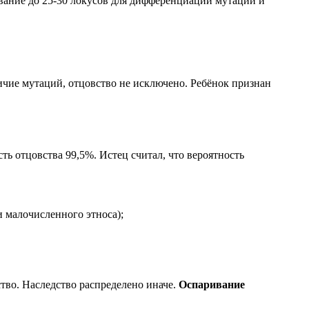
едование до 25-30 локусов для дифференциации мутации и
ичие мутаций, отцовство не исключено. Ребёнок признан
ть отцовства 99,5%. Истец считал, что вероятность
 малочисленного этноса);
тво. Наследство распределено иначе.
Оспаривание