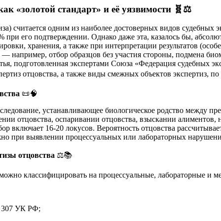
как «золотой стандарт» и её уязвимости
🧬⚖️
за) считается одним из наиболее достоверных видов судебных эк
% при его подтверждении. Однако даже эта, казалось бы, абсол
ировки, хранения, а также при интерпретации результатов (особ
— например, отбор образцов без участия стороны, подмена био
атья, подготовленная экспертами Союза «Федерация судебных э
ертиз отцовства, а также виды смежных объектов экспертиз, п
вства
📜🧠
следование, устанавливающее биологическое родство между пре
лении отцовства, оспаривании отцовства, взыскании алиментов,
р включает 16-20 локусов. Вероятность отцовства рассчитывает
но при выявлении процессуальных или лабораторных нарушени
тизы отцовства
⚖️📚
можно классифицировать на процессуальные, лабораторные и ме
 307 УК РФ;