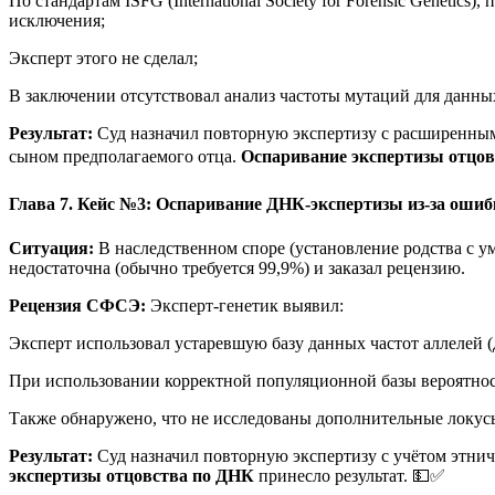
По стандартам ISFG (International Society for Forensic Geneti
исключения;
Эксперт этого не сделал;
В заключении отсутствовал анализ частоты мутаций для данны
Результат:
Суд назначил повторную экспертизу с расширенным 
сыном предполагаемого отца.
Оспаривание экспертизы отцо
Глава 7. Кейс №3: Оспаривание ДНК-экспертизы из-за ошиб
Ситуация:
В наследственном споре (установление родства с ум
недостаточна (обычно требуется 99,9%) и заказал рецензию.
Рецензия СФСЭ:
Эксперт-генетик выявил:
Эксперт использовал устаревшую базу данных частот аллелей 
При использовании корректной популяционной базы вероятност
Также обнаружено, что не исследованы дополнительные локусы
Результат:
Суд назначил повторную экспертизу с учётом этнич
экспертизы отцовства по ДНК
принесло результат. 💵✅