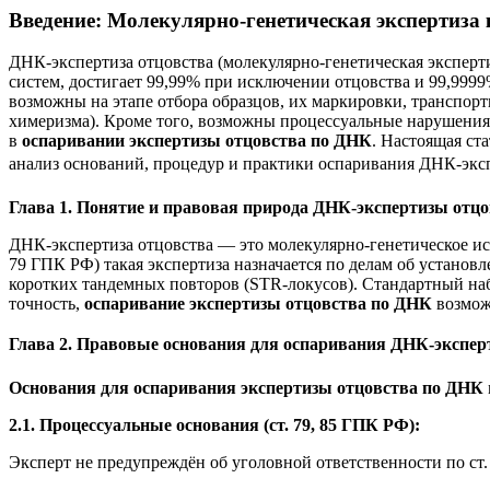
Введение: Молекулярно-генетическая экспертиза 
ДНК-экспертиза отцовства (молекулярно-генетическая эксперти
систем, достигает 99,99% при исключении отцовства и 99,9999
возможны на этапе отбора образцов, их маркировки, транспорт
химеризма). Кроме того, возможны процессуальные нарушения 
в
оспаривании экспертизы отцовства по ДНК
. Настоящая ст
анализ оснований, процедур и практики оспаривания ДНК-эксп
Глава 1. Понятие и правовая природа ДНК-экспертизы отцо
ДНК-экспертиза отцовства — это молекулярно-генетическое ис
79 ГПК РФ) такая экспертиза назначается по делам об установ
коротких тандемных повторов (STR-локусов). Стандартный набо
точность,
оспаривание экспертизы отцовства по ДНК
возмож
Глава 2. Правовые основания для оспаривания ДНК-экспер
Основания для оспаривания экспертизы отцовства по ДНК
2.1. Процессуальные основания (ст. 79, 85 ГПК РФ):
Эксперт не предупреждён об уголовной ответственности по ст.