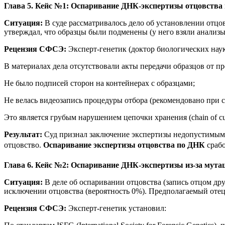
Глава 5. Кейс №1: Оспаривание ДНК-экспертизы отцовства 
Ситуация:
В суде рассматривалось дело об установлении отцо
утверждал, что образцы были подменены (у него взяли анализ
Рецензия СФСЭ:
Эксперт-генетик (доктор биологических наук,
В материалах дела отсутствовали акты передачи образцов от п
Не было подписей сторон на контейнерах с образцами;
Не велась видеозапись процедуры отбора (рекомендовано при с
Это является грубым нарушением цепочки хранения (chain of cu
Результат:
Суд признал заключение экспертизы недопустимым д
отцовство.
Оспаривание экспертизы отцовства по ДНК
срабо
Глава 6. Кейс №2: Оспаривание ДНК-экспертизы из-за мута
Ситуация:
В деле об оспаривании отцовства (запись отцом др
исключении отцовства (вероятность 0%). Предполагаемый отец
Рецензия СФСЭ:
Эксперт-генетик установил: