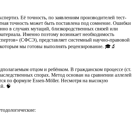
спертиз. Её точность, по заявлениям производителей тест-
ютная точность может быть поставлена под сомнение. Ошибки
енно в случаях мутаций, близкородственных связей или
материала. Именно поэтому возникает необходимость
кспертов» (СФСЭ), представляет системный научно-правовой
о которым мы готовы выполнять рецензирование. 🎓🔬
дполагаемым отцом и ребёнком. В гражданском процессе (ст.
 наследственных спорах. Метод основан на сравнении аллелей
ся по формуле Essen-Möller. Несмотря на высокую
й. 🧠
тодологические: