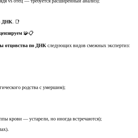
ядя vs отец — требуется расширенный анализ);
о ДНК
. 📑
цензируем
🧩📋
зы отцовства по ДНК
следующих видов смежных экспертиз:
гического родства с умершим);
ппы крови — устарели, но иногда встречаются);
ах).