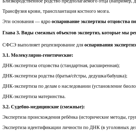
Близкородственное родство предполагаемого отца (например, д
Трансфузия крови, трансплантация костного мозга.
Эти основания — ядро
оспаривание экспертизы отцовства п
Глава 3. Виды смежных объектов экспертиз, которые мы ре
СФСЭ выполняет рецензирование для
оспаривания эксперти
3.1. Молекулярно-генетические:
ДНК-экспертиза отцовства (стандартная, расширенная);
ДНК-экспертиза родства (братья/сёстры, дедушка/бабушка);
ДНК-экспертиза по делам о наследовании (установление биоло
ДНК-экспертиза материнства.
3.2. Судебно-медицинские (смежные):
Экспертиза происхождения ребёнка (исторические методы, гру
Экспертиза идентификации личности по ДНК (в уголовных дел