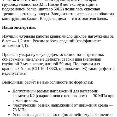
грузоподъёмностью 32 т. После 8 лет эксплуатации в
подкрановой балке (двутавр 50Б2) появилась сквозная
трещина в стенке у опоры. Завод-изготовитель крана обвинил
конструкцию балки. Владелец цеха — изготовителя балок.
Наша экспертиза
:
Изучили журналы работы крана: число циклов нагружения за
8 лет — 1,2 млн. Режим работы средний (коэффициент
динамики 1,1).
Провели ультразвуковую дефектоскопию зоны трещины:
обнаружены начальные дефекты сварки шва (непровар
глубиной 2 мм в корне, длиной 50 мм). По нормам для
крановых балок (СП 16. 13330, приложение Ж) такие дефекты
недопустимы.
Выполнили расчёт на выносливость по формулам:
Допустимый размах напряжений для категории
элемента К2 (сварной шов с непроваром) — 30 МПа при
2 млн циклов.
Фактический размах напряжений от движения крана —
78 МПа.
Усталостная долговечность (по линейному накоплению