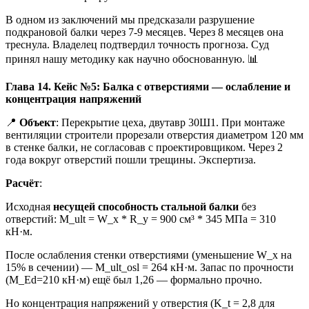
В одном из заключений мы предсказали разрушение
подкрановой балки через 7-9 месяцев. Через 8 месяцев она
треснула. Владелец подтвердил точность прогноза. Суд
принял нашу методику как научно обоснованную. 📊
Глава 14. Кейс №5: Балка с отверстиями — ослабление и
концентрация напряжений
📍
Объект
: Перекрытие цеха, двутавр 30Ш1. При монтаже
вентиляции строители прорезали отверстия диаметром 120 мм
в стенке балки, не согласовав с проектировщиком. Через 2
года вокруг отверстий пошли трещины. Экспертиза.
Расчёт
:
Исходная
несущей способность стальной балки
без
отверстий: M_ult = W_x * R_y = 900 см³ * 345 МПа = 310
кН·м.
После ослабления стенки отверстиями (уменьшение W_x на
15% в сечении) — M_ult_osl = 264 кН·м. Запас по прочности
(M_Ed=210 кН·м) ещё был 1,26 — формально прочно.
Но концентрация напряжений у отверстия (K_t = 2,8 для