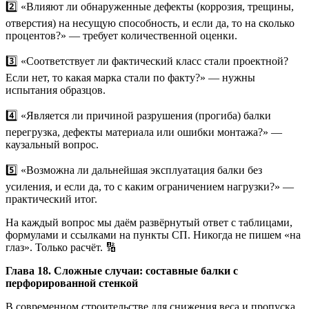
2️⃣ «Влияют ли обнаруженные дефекты (коррозия, трещины,
отверстия) на несущую способность, и если да, то на сколько
процентов?» — требует количественной оценки.
3️⃣ «Соответствует ли фактический класс стали проектной?
Если нет, то какая марка стали по факту?» — нужны
испытания образцов.
4️⃣ «Является ли причиной разрушения (прогиба) балки
перегрузка, дефекты материала или ошибки монтажа?» —
каузальный вопрос.
5️⃣ «Возможна ли дальнейшая эксплуатация балки без
усиления, и если да, то с каким ограничением нагрузки?» —
практический итог.
На каждый вопрос мы даём развёрнутый ответ с таблицами,
формулами и ссылками на пункты СП. Никогда не пишем «на
глаз». Только расчёт. 🔢
Глава 18. Сложные случаи: составные балки с
перфорированной стенкой
В современном строительстве для снижения веса и пропуска