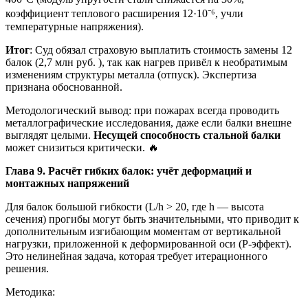
коэффициент теплового расширения 12·10⁻⁶, учли
температурные напряжения).
Итог
: Суд обязал страховую выплатить стоимость замены 12
балок (2,7 млн руб. ), так как нагрев привёл к необратимым
изменениям структуры металла (отпуск). Экспертиза
признана обоснованной.
Методологический вывод: при пожарах всегда проводить
металлографические исследования, даже если балки внешне
выглядят целыми.
Несущей способность стальной балки
может снизиться критически. 🔥
Глава 9. Расчёт гибких балок: учёт деформаций и
монтажных напряжений
Для балок большой гибкости (L/h > 20, где h — высота
сечения) прогибы могут быть значительными, что приводит к
дополнительным изгибающим моментам от вертикальной
нагрузки, приложенной к деформированной оси (P-эффект).
Это нелинейная задача, которая требует итерационного
решения.
Методика: