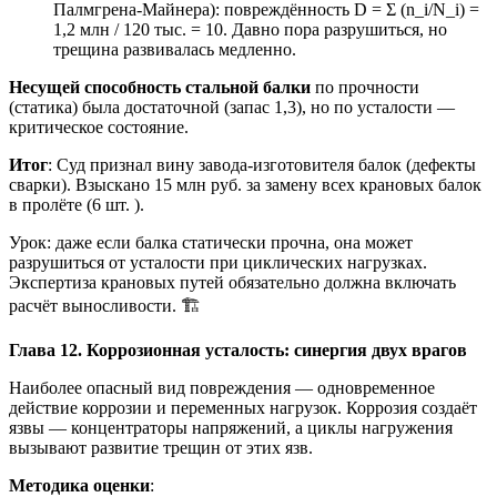
Палмгрена-Майнера): повреждённость D = Σ (n_i/N_i) =
1,2 млн / 120 тыс. = 10. Давно пора разрушиться, но
трещина развивалась медленно.
Несущей способность стальной балки
по прочности
(статика) была достаточной (запас 1,3), но по усталости —
критическое состояние.
Итог
: Суд признал вину завода-изготовителя балок (дефекты
сварки). Взыскано 15 млн руб. за замену всех крановых балок
в пролёте (6 шт. ).
Урок: даже если балка статически прочна, она может
разрушиться от усталости при циклических нагрузках.
Экспертиза крановых путей обязательно должна включать
расчёт выносливости. 🏗️
Глава 12. Коррозионная усталость: синергия двух врагов
Наиболее опасный вид повреждения — одновременное
действие коррозии и переменных нагрузок. Коррозия создаёт
язвы — концентраторы напряжений, а циклы нагружения
вызывают развитие трещин от этих язв.
Методика оценки
: