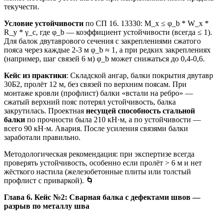
текучести.
Условие устойчивости
по СП 16. 13330: M_x ≤ φ_b * W_x *
R_y * γ_c, где φ_b — коэффициент устойчивости (всегда ≤ 1).
Для балок двутаврового сечения с закреплениями сжатого
пояса через каждые 2-3 м φ_b ≈ 1, а при редких закреплениях
(например, шаг связей 6 м) φ_b может снижаться до 0,4-0,6.
Кейс из практики
: Складской ангар, балки покрытия двутавр
30Б2, пролёт 12 м, без связей по верхним поясам. При
монтаже кровли (профлист) балки «встали на ребро» —
сжатый верхний пояс потерял устойчивость, балка
закрутилась. Проектная
несущей способность стальной
балки
по прочности была 210 кН·м, а по устойчивости —
всего 90 кН·м. Авария. После усиления связями балки
заработали правильно.
Методологическая рекомендация: при экспертизе всегда
проверять устойчивость, особенно если пролёт > 6 м и нет
жёсткого настила (железобетонные плиты или толстый
профлист с приваркой). 🌀
Глава 6. Кейс №2: Сварная балка с дефектами швов —
разрыв по металлу шва