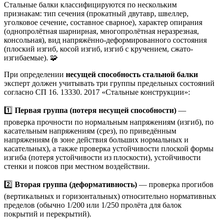
Стальные балки классифицируются по нескольким
признакам: тип сечения (прокатный двутавр, швеллер,
уголковое сечение, составное сварное), характер опирания
(однопролётная шарнирная, многопролётная неразрезная,
консольная), вид напряжённо-деформированного состояния
(плоский изгиб, косой изгиб, изгиб с кручением, сжато-
изгибаемые). 🧩
При определении
несущей способность стальной балки
эксперт должен учитывать три группы предельных состояний
согласно СП 16. 13330. 2017 «Стальные конструкции»:
1️⃣
Первая группа (потеря несущей способности)
—
проверка прочности по нормальным напряжениям (изгиб), по
касательным напряжениям (срез), по приведённым
напряжениям (в зоне действия больших нормальных и
касательных), а также проверка устойчивости плоской формы
изгиба (потеря устойчивости из плоскости), устойчивости
стенки и поясов при местном воздействии.
2️⃣
Вторая группа (деформативность)
— проверка прогибов
(вертикальных и горизонтальных) относительно нормативных
пределов (обычно 1/200 или 1/250 пролёта для балок
покрытий и перекрытий).