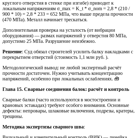
круглого отверстия в стенке при изгибе) приводит к
локальным напряжениям σ_max = K_t * σ_nom = 2,8 * (210 /
900 * 10) = 2,8 * 233 = 652 МПа, что выше предела прочности
(470 МПа). Металл начинает трескаться.
Дополнительная проверка на усталость (от вибрации
оборудования) — размах напряжений у отверстия 80 МПа,
допустимо 25 МПа. Разрушение неизбежно.
Решение
: Суд обязал строителей усилить балку накладками с
перекрытием отверстий (стоимость 1,1 млн руб. ).
Методологический вывод: не любой экспертный расчёт
прочности достаточен. Нужно учитывать концентрацию
напряжений, особенно при локальных ослаблениях. 🧰
Глава 15. Сварные соединения балок: расчёт и контроль
Сварные балки (часто используются в мостостроении и
крановых эстакадах) требуют особого внимания. Основные
дефекты: непровары, шлаковые включения, подрезы, кратеры,
трещины.
Методика экспертизы сварного шва
:
Визуальный и измерительный контроль (ВИК) — линейка,