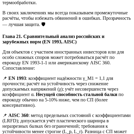
термообработки.
В своих заключениях мы всегда показываем промежуточные
расчёты, чтобы избежать обвинений в ошибках. Прозрачность
— лучшая защита. 🛡️
Глава 21. Сравнительный анализ российских и
зарубежных норм (EN 1993, AISC)
Для объектов с участием иностранных инвесторов или для
особо сложных споров может потребоваться расчёт по
еврокоду EN 1993-1-1 или американскому AISC 360.
Сопоставление:
📌
EN 1993
: коэффициент надёжности γ_M1 = 1,1 для
прочности; расчёт на устойчивость через снижение
допускаемых напряжений (χ); учёт несовершенств через
коэффициент α.
Несущей способность стальной балки
по
еврокоду обычно на 5-10% ниже, чем по СП (более
консервативно).
📌
AISC 360
: метод предельных состояний с коэффициентами
(LRFD); допускается учёт пластического шарнира в
неразрезных балках без ограничений; требования к
устойчивости менее строгие (L_p, L_r). Разница с СП может