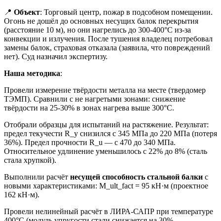
📍
Объект
: Торговый центр, пожар в подсобном помещении.
Огонь не дошёл до основных несущих балок перекрытия
(расстояние 10 м), но они нагрелись до 300-400°C из-за
конвекции и излучения. После тушения владелец потребовал
замены балок, страховая отказала (заявила, что повреждений
нет). Суд назначил экспертизу.
Наша методика
:
Провели измерение твёрдости металла на месте (твердомер
ТЭМП). Сравнили с не нагретыми зонами: снижение
твёрдости на 25-30% в зонах нагрева выше 300°C.
Отобрали образцы для испытаний на растяжение. Результат:
предел текучести R_y снизился с 345 МПа до 220 МПа (потеря
36%). Предел прочности R_u — с 470 до 340 МПа.
Относительное удлинение уменьшилось с 22% до 8% (сталь
стала хрупкой).
Выполнили расчёт
несущей способность стальной балки
с
новыми характеристиками: M_ult_fact = 95 кН·м (проектное
162 кН·м).
Провели нелинейный расчёт в ЛИРА-САПР при температуре
400°C (модуль упругости стали снижается на 30%,