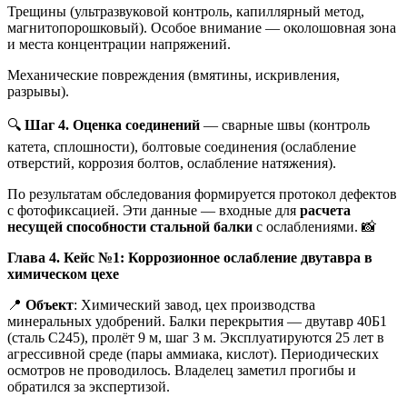
Трещины (ультразвуковой контроль, капиллярный метод,
магнитопорошковый). Особое внимание — околошовная зона
и места концентрации напряжений.
Механические повреждения (вмятины, искривления,
разрывы).
🔍
Шаг 4. Оценка соединений
— сварные швы (контроль
катета, сплошности), болтовые соединения (ослабление
отверстий, коррозия болтов, ослабление натяжения).
По результатам обследования формируется протокол дефектов
с фотофиксацией. Эти данные — входные для
расчета
несущей способности стальной балки
с ослаблениями. 📸
Глава 4. Кейс №1: Коррозионное ослабление двутавра в
химическом цехе
📍
Объект
: Химический завод, цех производства
минеральных удобрений. Балки перекрытия — двутавр 40Б1
(сталь С245), пролёт 9 м, шаг 3 м. Эксплуатируются 25 лет в
агрессивной среде (пары аммиака, кислот). Периодических
осмотров не проводилось. Владелец заметил прогибы и
обратился за экспертизой.