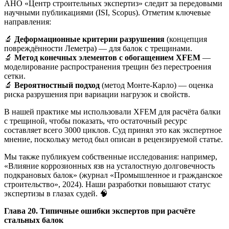
АНО «Центр строительных экспертиз» следит за передовыми
научными публикациями (ISI, Scopus). Отметим ключевые
направления:
🔬
Деформационные критерии разрушения
(концепция
повреждённости Леметра) — для балок с трещинами.
🔬
Метод конечных элементов с обогащением XFEM
—
моделирование распространения трещин без перестроения
сетки.
🔬
Вероятностный подход
(метод Монте-Карло) — оценка
риска разрушения при вариации нагрузок и свойств.
В нашей практике мы использовали XFEM для расчёта балки
с трещиной, чтобы показать, что остаточный ресурс
составляет всего 3000 циклов. Суд принял это как экспертное
мнение, поскольку метод был описан в рецензируемой статье.
Мы также публикуем собственные исследования: например,
«Влияние коррозионных язв на усталостную долговечность
подкрановых балок» (журнал «Промышленное и гражданское
строительство», 2024). Наши разработки повышают статус
экспертизы в глазах судей. 🧠
Глава 20. Типичные ошибки экспертов при расчёте
стальных балок