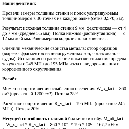
Наши действия
:
Провели замеры толщины стенки и полок ультразвуковым
толщиномером в 30 точках на каждой балке (сетка 0,5×0,5 м).
Результат: исходная толщина стенки 9 мм, фактическая — от 4
до 7 мм (среднее 5,5 мм). Полка нижняя (растянутая зона) — с
12 мм до 6 мм. Равномерная коррозия плюс язвенная.
Оценили механические свойства металла: отбор образцов
(вырезка фрагментов из ненагруженных зон, согласовано с
судом). Испытания на растяжение показали снижение предела
текучести с 245 МПа до 195 МПа из-за наводороживания и
коррозионного охрупчивания.
Расчёт
:
Момент сопротивления ослабленного сечения: W_x_fact = 860
см³ (проектный 1200 см³). Потеря 28%.
Расчётное сопротивление R_y_fact = 195 МПа (проектное 245
МПа). Потеря 20%.
Несущей способность стальной балки
по изгибу: M_ult_fact
= W_x_fact * R_y_fact = 860 * 10⁻⁶ * 195 * 10⁶ = 167,7 кН·м