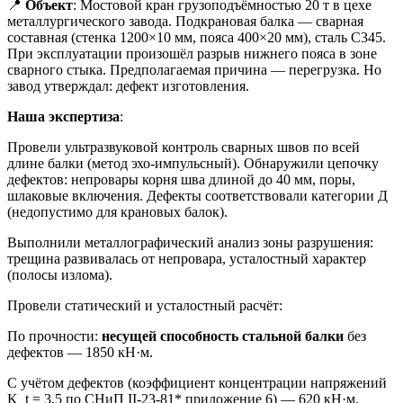
📍
Объект
: Мостовой кран грузоподъёмностью 20 т в цехе
металлургического завода. Подкрановая балка — сварная
составная (стенка 1200×10 мм, пояса 400×20 мм), сталь С345.
При эксплуатации произошёл разрыв нижнего пояса в зоне
сварного стыка. Предполагаемая причина — перегрузка. Но
завод утверждал: дефект изготовления.
Наша экспертиза
:
Провели ультразвуковой контроль сварных швов по всей
длине балки (метод эхо-импульсный). Обнаружили цепочку
дефектов: непровары корня шва длиной до 40 мм, поры,
шлаковые включения. Дефекты соответствовали категории Д
(недопустимо для крановых балок).
Выполнили металлографический анализ зоны разрушения:
трещина развивалась от непровара, усталостный характер
(полосы излома).
Провели статический и усталостный расчёт:
По прочности:
несущей способность стальной балки
без
дефектов — 1850 кН·м.
С учётом дефектов (коэффициент концентрации напряжений
K_t = 3,5 по СНиП II-23-81* приложение 6) — 620 кН·м.