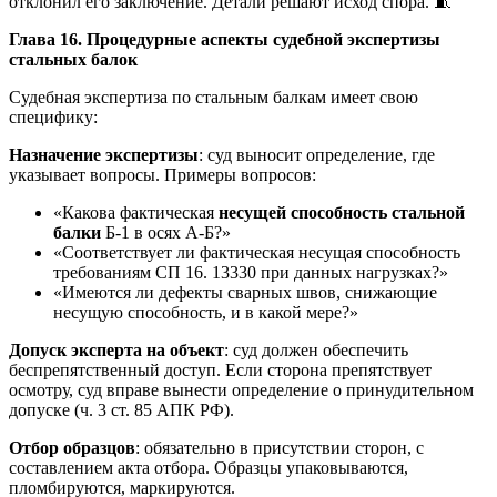
отклонил его заключение. Детали решают исход спора. 🧵
Глава 16. Процедурные аспекты судебной экспертизы
стальных балок
Судебная экспертиза по стальным балкам имеет свою
специфику:
Назначение экспертизы
: суд выносит определение, где
указывает вопросы. Примеры вопросов:
«Какова фактическая
несущей способность стальной
балки
Б-1 в осях А-Б?»
«Соответствует ли фактическая несущая способность
требованиям СП 16. 13330 при данных нагрузках?»
«Имеются ли дефекты сварных швов, снижающие
несущую способность, и в какой мере?»
Допуск эксперта на объект
: суд должен обеспечить
беспрепятственный доступ. Если сторона препятствует
осмотру, суд вправе вынести определение о принудительном
допуске (ч. 3 ст. 85 АПК РФ).
Отбор образцов
: обязательно в присутствии сторон, с
составлением акта отбора. Образцы упаковываются,
пломбируются, маркируются.