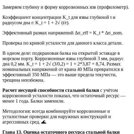
Замеряем глубину и форму коррозионных язв (профилометр).
Коэффициент концентрации K_t для язвы глубиной t и
радиусом дна r: K_t = 1 + 2√ (t/r).
Эффективный размах напряжений Δσ_eff = K_t * Δσ_nom.
Проверка по кривой усталости для данного класса детали.
В одном деле: подкрановая балка на открытой эстакаде в
морском порту. Коррозионные язвы глубиной 3 мм, радиус
дна 0,2 мм. K_t = 1 + 2√ (3/0,2) = 1 + 2*3,87 = 8,74. Размах
номинальных напряжений от крана 40 МПа превратился в
эффективный 350 МПа — это выше предела текучести,
трещина неизбежна.
Расчет несущей способности стальной балки
с учётом
коррозионной усталости показал, что остаточный ресурс —
менее 1 года. Балки заменили.
Методология: всегда комбинируйте коррозионные и
усталостные проверки для наружных конструкций и
агрессивных сред. 🌊
Глава 13. Оценка остаточного ресурса стальной балки