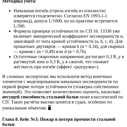
Методика учёта
:
Начальная погибь (стрела изгиба из плоскости)
измеряется геодезически. Согласно EN 1993-1-1
(еврокод), допуск L/1000, но на практике встречается
L/300.
Формула проверки устойчивости по СП 16. 13330 уже
включает эмпирический коэффициент несовершенств α,
зависящий от типа кривой устойчивости (a, b, c, d). Для
прокатных двутавров — кривая b (α = 0,34), для сварных
— кривая c (α = 0,49) или d (α = 0,76).
Остаточные сварочные напряжения достигают 0,3 R_y в
растянутой зоне и 0,3 R_y в сжатой, что снижает
жёсткость при изгибе (эффект «разгрузки»).
В сложных экспертизах мы используем метод конечных
элементов с моделированием начальных несовершенств по
первой форме потери устойчивости (этажерка собственных
значений). Это позволяет количественно оценить, насколько
несущей способность стальной балки
ниже классической по
СП. Такие расчёты высоко ценятся в судах, особенно по
уникальным объектам. 🖥️
Глава 8. Кейс №3: Пожар и потеря прочности стальной
балки