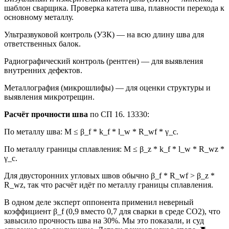
шаблон сварщика. Проверка катета шва, плавности перехода к
основному металлу.
Ультразвуковой контроль (УЗК) — на всю длину шва для
ответственных балок.
Радиографический контроль (рентген) — для выявления
внутренних дефектов.
Металлография (микрошлифы) — для оценки структуры и
выявления микротрещин.
Расчёт прочности шва
по СП 16. 13330:
По металлу шва: M ≤ β_f * k_f * l_w * R_wf * γ_c.
По металлу границы сплавления: M ≤ β_z * k_f * l_w * R_wz *
γ_c.
Для двусторонних угловых швов обычно β_f * R_wf > β_z *
R_wz, так что расчёт идёт по металлу границы сплавления.
В одном деле эксперт оппонента применил неверный
коэффициент β_f (0,9 вместо 0,7 для сварки в среде СО2), что
завысило прочность шва на 30%. Мы это показали, и суд