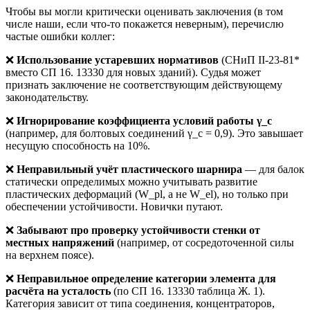
Чтобы вы могли критически оценивать заключения (в том
числе наши, если что-то покажется неверным), перечислю
частые ошибки коллег:
❌
Использование устаревших нормативов
(СНиП II-23-81*
вместо СП 16. 13330 для новых зданий). Судья может
признать заключение не соответствующим действующему
законодательству.
❌
Игнорирование коэффициента условий работы γ_c
(например, для болтовых соединений γ_c = 0,9). Это завышает
несущую способность на 10%.
❌
Неправильный учёт пластического шарнира
— для балок
статически определимых можно учитывать развитие
пластических деформаций (W_pl, а не W_el), но только при
обеспечении устойчивости. Новички путают.
❌
Забывают про проверку устойчивости стенки от
местных напряжений
(например, от сосредоточенной силы
на верхнем поясе).
❌
Неправильное определение категории элемента для
расчёта на усталость
(по СП 16. 13330 таблица Ж. 1).
Категория зависит от типа соединения, концентраторов,