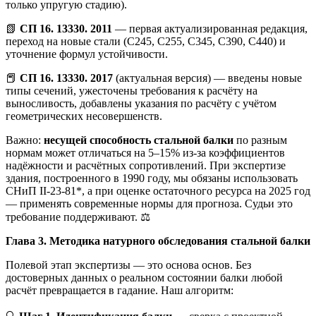
только упругую стадию).
📗
СП 16. 13330. 2011
— первая актуализированная редакция,
переход на новые стали (С245, С255, С345, С390, С440) и
уточнение формул устойчивости.
📕
СП 16. 13330. 2017
(актуальная версия) — введены новые
типы сечений, ужесточены требования к расчёту на
выносливость, добавлены указания по расчёту с учётом
геометрических несовершенств.
Важно:
несущей способность стальной балки
по разным
нормам может отличаться на 5–15% из-за коэффициентов
надёжности и расчётных сопротивлений. При экспертизе
здания, построенного в 1990 году, мы обязаны использовать
СНиП II-23-81*, а при оценке остаточного ресурса на 2025 год
— применять современные нормы для прогноза. Судьи это
требование поддерживают. ⚖️
Глава 3. Методика натурного обследования стальной балки
Полевой этап экспертизы — это основа основ. Без
достоверных данных о реальном состоянии балки любой
расчёт превращается в гадание. Наш алгоритм: