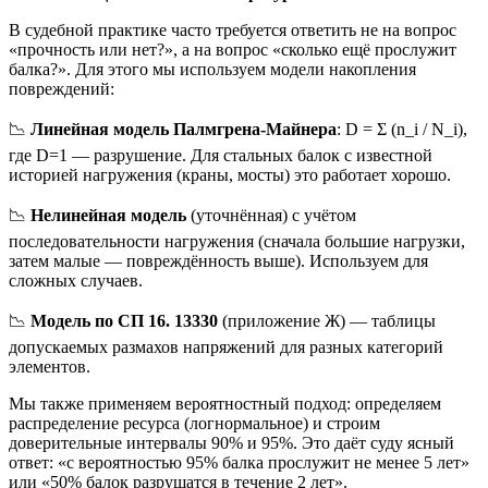
В судебной практике часто требуется ответить не на вопрос
«прочность или нет?», а на вопрос «сколько ещё прослужит
балка?». Для этого мы используем модели накопления
повреждений:
📉
Линейная модель Палмгрена-Майнера
: D = Σ (n_i / N_i),
где D=1 — разрушение. Для стальных балок с известной
историей нагружения (краны, мосты) это работает хорошо.
📉
Нелинейная модель
(уточнённая) с учётом
последовательности нагружения (сначала большие нагрузки,
затем малые — повреждённость выше). Используем для
сложных случаев.
📉
Модель по СП 16. 13330
(приложение Ж) — таблицы
допускаемых размахов напряжений для разных категорий
элементов.
Мы также применяем вероятностный подход: определяем
распределение ресурса (логнормальное) и строим
доверительные интервалы 90% и 95%. Это даёт суду ясный
ответ: «с вероятностью 95% балка прослужит не менее 5 лет»
или «50% балок разрушатся в течение 2 лет».