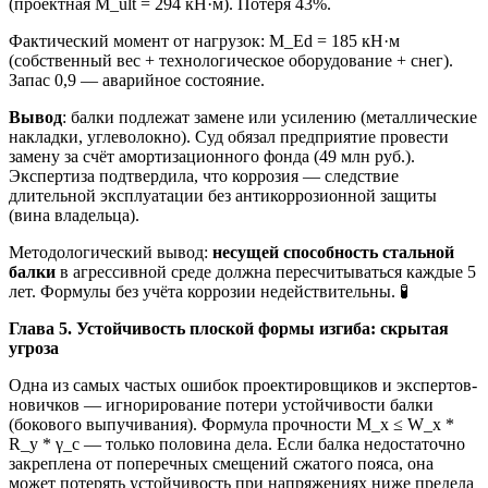
(проектная M_ult = 294 кН·м). Потеря 43%.
Фактический момент от нагрузок: M_Ed = 185 кН·м
(собственный вес + технологическое оборудование + снег).
Запас 0,9 — аварийное состояние.
Вывод
: балки подлежат замене или усилению (металлические
накладки, углеволокно). Суд обязал предприятие провести
замену за счёт амортизационного фонда (49 млн руб.).
Экспертиза подтвердила, что коррозия — следствие
длительной эксплуатации без антикоррозионной защиты
(вина владельца).
Методологический вывод:
несущей способность стальной
балки
в агрессивной среде должна пересчитываться каждые 5
лет. Формулы без учёта коррозии недействительны. 🧪
Глава 5. Устойчивость плоской формы изгиба: скрытая
угроза
Одна из самых частых ошибок проектировщиков и экспертов-
новичков — игнорирование потери устойчивости балки
(бокового выпучивания). Формула прочности M_x ≤ W_x *
R_y * γ_c — только половина дела. Если балка недостаточно
закреплена от поперечных смещений сжатого пояса, она
может потерять устойчивость при напряжениях ниже предела