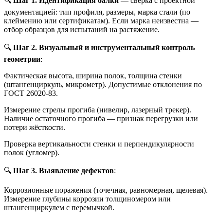
🔍
Шаг 1. Идентификация балки
— сверка с проектной
документацией: тип профиля, размеры, марка стали (по
клеймению или сертификатам). Если марка неизвестна —
отбор образцов для испытаний на растяжение.
🔍
Шаг 2. Визуальный и инструментальный контроль
геометрии
:
Фактическая высота, ширина полок, толщина стенки
(штангенциркуль, микрометр). Допустимые отклонения по
ГОСТ 26020-83.
Измерение стрелы прогиба (нивелир, лазерный трекер).
Наличие остаточного прогиба — признак перегрузки или
потери жёсткости.
Проверка вертикальности стенки и перпендикулярности
полок (угломер).
🔍
Шаг 3. Выявление дефектов
:
Коррозионные поражения (точечная, равномерная, щелевая).
Измерение глубины коррозии толщиномером или
штангенциркулем с перемычкой.