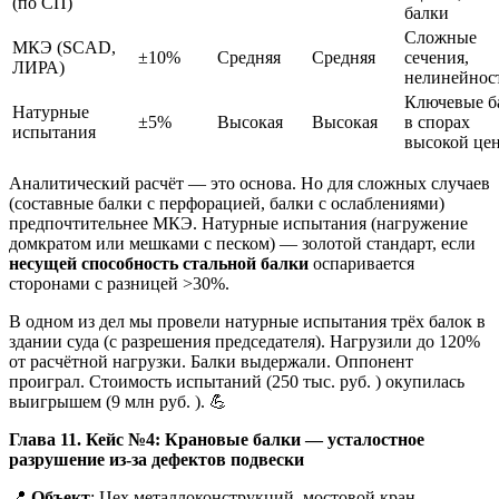
(по СП)
балки
Сложные
МКЭ (SCAD,
±10%
Средняя
Средняя
сечения,
ЛИРА)
нелинейнос
Ключевые б
Натурные
±5%
Высокая
Высокая
в спорах
испытания
высокой це
Аналитический расчёт — это основа. Но для сложных случаев
(составные балки с перфорацией, балки с ослаблениями)
предпочтительнее МКЭ. Натурные испытания (нагружение
домкратом или мешками с песком) — золотой стандарт, если
несущей способность стальной балки
оспаривается
сторонами с разницей >30%.
В одном из дел мы провели натурные испытания трёх балок в
здании суда (с разрешения председателя). Нагрузили до 120%
от расчётной нагрузки. Балки выдержали. Оппонент
проиграл. Стоимость испытаний (250 тыс. руб. ) окупилась
выигрышем (9 млн руб. ). 💪
Глава 11. Кейс №4: Крановые балки — усталостное
разрушение из-за дефектов подвески
📍
Объект
: Цех металлоконструкций, мостовой кран