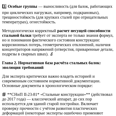
3️⃣
Особые группы
— выносливость (для балок, работающих
при циклических нагрузках, например, подкрановых),
трещиностойкость (для хрупких сталей при отрицательных
температурах), огнестойкость.
Методологически корректный
расчет несущей способности
стальной балки
требует от эксперта не только знания формул,
но и понимания фактического состояния конструкции:
коррозионных потерь, геометрических отклонений, наличия
концентраторов напряжений (отверстия, приваренные детали,
подрезы в сварных швах). 🔬
Глава 2. Нормативная база расчёта стальных балок:
эволюция требований
Для эксперта критически важно владеть историей и
современным состоянием нормативной документации.
Основные документы в хронологическом порядке:
📘 **СНиП II-23-81* «Стальные конструкции»** (действовал
до 2017 года) — классический аппарат, до сих пор
используется для зданий старой постройки. Включает
проверку прочности с учётом развития пластических
деформаций (некоторые эксперты ошибочно применяют