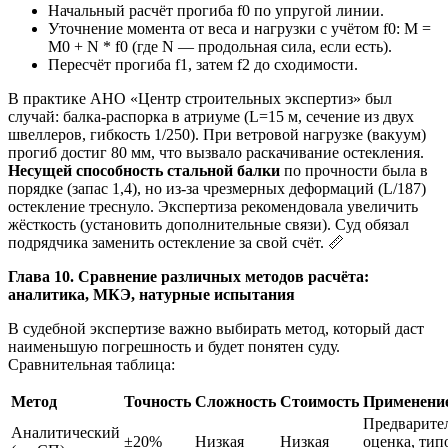
Начальный расчёт прогиба f0 по упругой линии.
Уточнение момента от веса и нагрузки с учётом f0: M =
M0 + N * f0 (где N — продольная сила, если есть).
Пересчёт прогиба f1, затем f2 до сходимости.
В практике АНО «Центр строительных экспертиз» был
случай: балка-распорка в атриуме (L=15 м, сечение из двух
швеллеров, гибкость 1/250). При ветровой нагрузке (вакуум)
прогиб достиг 80 мм, что вызвало раскачивание остекления.
Несущей способность стальной балки
по прочности была в
порядке (запас 1,4), но из-за чрезмерных деформаций (L/187)
остекление треснуло. Экспертиза рекомендовала увеличить
жёсткость (установить дополнительные связи). Суд обязал
подрядчика заменить остекление за свой счёт. 📏
Глава 10. Сравнение различных методов расчёта:
аналитика, МКЭ, натурные испытания
В судебной экспертизе важно выбирать метод, который даст
наименьшую погрешность и будет понятен суду.
Сравнительная таблица:
Метод
Точность
Сложность
Стоимость
Применени
Предварите
Аналитический
±20%
Низкая
Низкая
оценка, тип