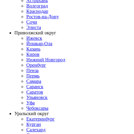
Астрахань
Волгоград
Краснодар
Ростов-на-Дону
Сочи
Элиста
Приволжский округ
Ижевск
Йошкар-Ола
Казань
Киров
Нижний Новгород
Оренбург
Пенза
Пермь
Самара
Саранск
Саратов
Ульяновск
Уфа
Чебоксары
Уральский округ
Екатеринбург
Курган
Салехард