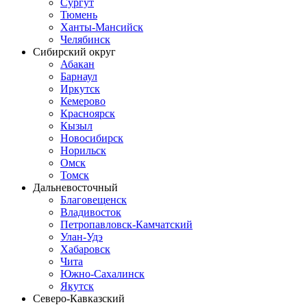
Сургут
Тюмень
Ханты-Мансийск
Челябинск
Сибирский округ
Абакан
Барнаул
Иркутск
Кемерово
Красноярск
Кызыл
Новосибирск
Норильск
Омск
Томск
Дальневосточный
Благовещенск
Владивосток
Петропавловск-Камчатский
Улан-Удэ
Хабаровск
Чита
Южно-Сахалинск
Якутск
Северо-Кавказский