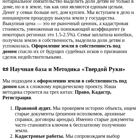
нотариальное обязательство выделить доли детям не только в
доме, но и в земле, так как они являются единым целым.
Денег у семьи больше нет, дом куплен. Мы вступаем в дело и
инициируем процедуру выкупа земли у государства.
Выкупная цена — это не рыночный ценник, а кадастровая
стоимость, умноженная на понижающий коэффициент (в
некоторых регионах это 1.5-2.5%). Семья заплатила копейки,
получила землю в собственность, выделила доли детям и
успокоилась.
Оформление земли в собственность под
домом
спасло их от будущих судебных исков о признании
сделок недействительными.
📜 Научная база и Методика «Твердой Руки»
Мы подходим к
оформлению земли в собственность под
домом
как к сложному юридическому проекту. Наша
методика строится на трех китах:
Право, Кадастр,
Регистрация
.
Правовой аудит.
Мы проверяем историю объекта, ищем
старые документы (решения исполкомов, архивные
справки, договоры аренды). Именно старые документы
часто становятся ключом к бесплатному получению
земли.
Кадастровые работы.
Мы сопровождаем выбор