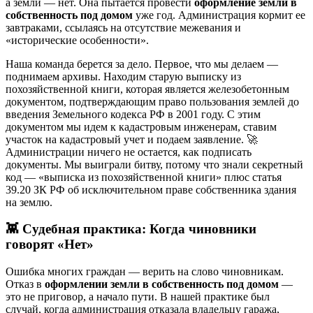
а земли — нет. Она пытается провести
оформление земли в
собственность под домом
уже год. Администрация кормит ее
завтраками, ссылаясь на отсутствие межевания и
«исторические особенности».
Наша команда берется за дело. Первое, что мы делаем —
поднимаем архивы. Находим старую выписку из
похозяйственной книги, которая является железобетонным
документом, подтверждающим право пользования землей до
введения Земельного кодекса РФ в 2001 году. С этим
документом мы идем к кадастровым инженерам, ставим
участок на кадастровый учет и подаем заявление. 🚀
Администрации ничего не остается, как подписать
документы. Мы выиграли битву, потому что знали секретный
код — «выписка из похозяйственной книги» плюс статья
39.20 ЗК РФ об исключительном праве собственника здания
на землю.
👾 Судебная практика: Когда чиновники
говорят «Нет»
Ошибка многих граждан — верить на слово чиновникам.
Отказ в
оформлении земли в собственность под домом
—
это не приговор, а начало пути. В нашей практике был
случай, когда администрация отказала владельцу гаража,