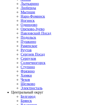
Лыткарино
Люберцы
Мытищи
Наро-Фоминск
Ногинск
Одинцово
Орехово-Зуево
Павловский Посад
Подольск
Пушкино
Раменское
Реутов
Сергиев Посад
Серпухов
Солнечногорск
Ступино
Фрязино
Химки
Чехов
Щелково
Электросталь
Центральный округ
Белгород
Брянск
Владимир