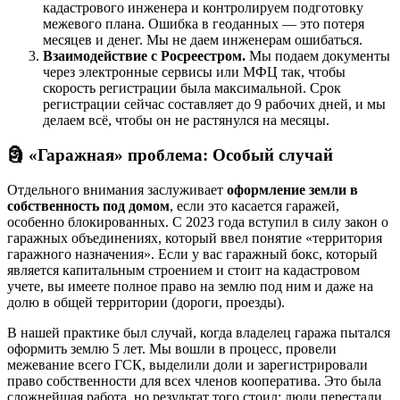
кадастрового инженера и контролируем подготовку
межевого плана. Ошибка в геоданных — это потеря
месяцев и денег. Мы не даем инженерам ошибаться.
Взаимодействие с Росреестром.
Мы подаем документы
через электронные сервисы или МФЦ так, чтобы
скорость регистрации была максимальной. Срок
регистрации сейчас составляет до 9 рабочих дней, и мы
делаем всё, чтобы он не растянулся на месяцы.
🗿 «Гаражная» проблема: Особый случай
Отдельного внимания заслуживает
оформление земли в
собственность под домом
, если это касается гаражей,
особенно блокированных. С 2023 года вступил в силу закон о
гаражных объединениях, который ввел понятие «территория
гаражного назначения». Если у вас гаражный бокс, который
является капитальным строением и стоит на кадастровом
учете, вы имеете полное право на землю под ним и даже на
долю в общей территории (дороги, проезды).
В нашей практике был случай, когда владелец гаража пытался
оформить землю 5 лет. Мы вошли в процесс, провели
межевание всего ГСК, выделили доли и зарегистрировали
право собственности для всех членов кооператива. Это была
сложнейшая работа, но результат того стоил: люди перестали