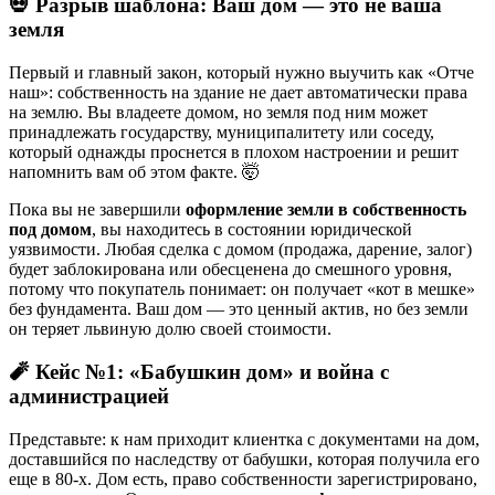
💀 Разрыв шаблона: Ваш дом — это не ваша
земля
Первый и главный закон, который нужно выучить как «Отче
наш»: собственность на здание не дает автоматически права
на землю. Вы владеете домом, но земля под ним может
принадлежать государству, муниципалитету или соседу,
который однажды проснется в плохом настроении и решит
напомнить вам об этом факте. 🤯
Пока вы не завершили
оформление земли в собственность
под домом
, вы находитесь в состоянии юридической
уязвимости. Любая сделка с домом (продажа, дарение, залог)
будет заблокирована или обесценена до смешного уровня,
потому что покупатель понимает: он получает «кот в мешке»
без фундамента. Ваш дом — это ценный актив, но без земли
он теряет львиную долю своей стоимости.
🧨 Кейс №1: «Бабушкин дом» и война с
администрацией
Представьте: к нам приходит клиентка с документами на дом,
доставшийся по наследству от бабушки, которая получила его
еще в 80-х. Дом есть, право собственности зарегистрировано,