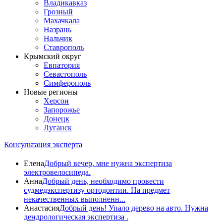
Владикавказ
Грозный
Махачкала
Назрань
Нальчик
Ставрополь
Крымский округ
Евпатория
Севастополь
Симферополь
Новые регионы
Херсон
Запорожье
Донецк
Луганск
Консультация эксперта
Елена
Добрый вечер, мне нужна экспертиза
электровелосипеда.
Анна
Добрый день, необходимо провести
судмедэкспертизу ортодонтии. На предмет
некачественных выполненн...
Анастасия
Добрый день! Упало дерево на авто. Нужна
дендрологическая экспертиза .