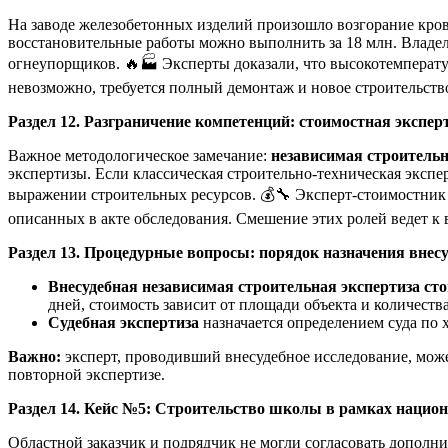
На заводе железобетонных изделий произошло возгорание кровл
восстановительные работы можно выполнить за 18 млн. Владел
огнеупорщиков. 🔥🏭 Эксперты доказали, что высокотемперату
невозможно, требуется полный демонтаж и новое строительств
Раздел 12. Разграничение компетенций: стоимостная эксперт
Важное методологическое замечание:
независимая строительн
экспертизы. Если классическая строительно-техническая экспе
выражении строительных ресурсов. 💰🔧 Эксперт-стоимостник
описанных в акте обследования. Смешение этих ролей ведет к 
Раздел 13. Процедурные вопросы: порядок назначения внесу
Внесудебная независимая строительная экспертиза ст
дней, стоимость зависит от площади объекта и количества 
Судебная экспертиза
назначается определением суда по 
Важно:
эксперт, проводивший внесудебное исследование, может 
повторной экспертизе.
Раздел 14. Кейс №5: Строительство школы в рамках национ
Областной заказчик и подрядчик не могли согласовать дополни