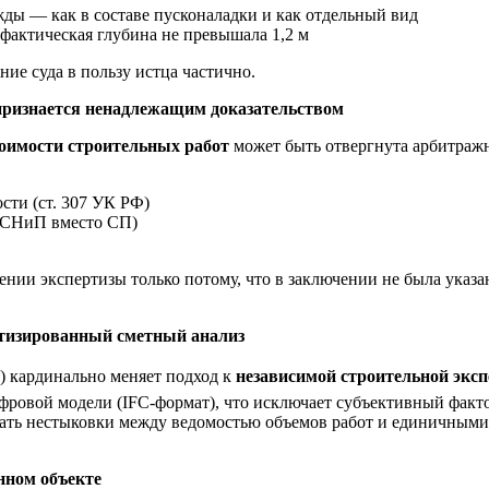
жды — как в составе пусконаладки и как отдельный вид
 фактическая глубина не превышала 1,2 м
ие суда в пользу истца частично.
е признается ненадлежащим доказательством
тоимости строительных работ
может быть отвергнута арбитраж
сти (ст. 307 УК РФ)
, СНиП вместо СП)
ении экспертизы только потому, что в заключении не была указа
атизированный сметный анализ
 кардинально меняет подход к
независимой строительной эксп
фровой модели (IFC-формат), что исключает субъективный факт
ь нестыковки между ведомостью объемов работ и единичными 
нном объекте