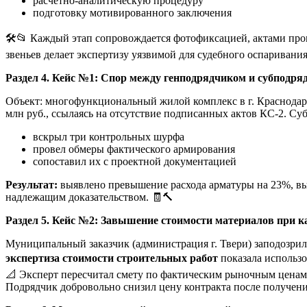
расчетно-аналитическую процедуру
подготовку мотивированного заключения
🛠️📂 Каждый этап сопровождается фотофиксацией, актами про
звеньев делает экспертизу уязвимой для судебного оспаривания
Раздел 4. Кейс №1: Спор между генподрядчиком и субподря
Объект: многофункциональный жилой комплекс в г. Краснодар
млн руб., ссылаясь на отсутствие подписанных актов КС-2. 
вскрыл три контрольных шурфа
провел обмеры фактического армирования
сопоставил их с проектной документацией
Результат:
выявлено превышение расхода арматуры на 23%, выз
надлежащим доказательством. 🧾🔨
Раздел 5. Кейс №2: Завышение стоимости материалов при 
Муниципальный заказчик (администрация г. Твери) заподозри
экспертиза стоимости строительных работ
показала использо
📐 Эксперт пересчитал смету по фактическим рыночным ценам
Подрядчик добровольно снизил цену контракта после получени