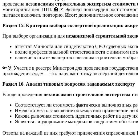
проведена
независимая строительная экспертиза стоимости
мониторинга цен ТПП. 🏫📌 Эксперт подтвердил рост стоимост
пытался включить повторно.
Итог:
дополнительное соглашение 
Раздел 15. Критерии выбора экспертной организации: аккре
При выборе организации для
независимой строительной эксп
аттестат Минюста или свидетельство СРО судебных экспе
полис профессиональной ответственности с лимитом не м
наличие в штате экспертов с высшим строительным образ
🔑🏅 Участие в реестре Минстроя для проведения государствен
прохождения суда» — это нарушает этику экспертной деятельн
Раздел 16. Анализ типовых вопросов, задаваемых эксперту
В ходе проведения
независимой строительной экспертизы ст
Соответствует ли стоимость фактически выполненных раб
Имело ли место завышение объемов или применение нео
Какова рыночная стоимость идентичных работ на дату и
Является ли удорожание материалов следствием объекти
Ответы на каждый из них требуют привлечения справочников 