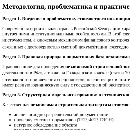
Методология, проблематика и практич
Раздел 1. Введение в проблематику стоимостного инжинирин
Современная строительная отрасль Российской Федерации хар
внутренними институциональными особенностями. В этой св
инструментом, а ключевым механизмом финансового контроля н
связанных с достоверностью сметной документации, ежегодно 
Раздел 2. Правовая природа и нормативная база независим
Правовое поле для проведения
независимой строительной эк
деятельности в РФ», а также на Гражданском кодексе (статьи 7
возможности привлечения специалистов, не состоящих в штате
имеет равную юридическую силу с государственной экспертизо
Раздел 3. Структурная модель исследования: от техническог
Качественная
независимая строительная экспертиза стоимос
анализ исходно-разрешительной документации
проверку сметных нормативов (ТЕР, ФЕР, ГЭСН)
натурное обследование объекта