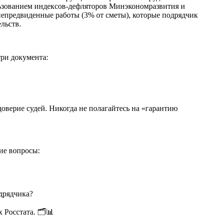
льзованием индексов-дефляторов Минэкономразвития и
 непредвиденные работы (3% от сметы), которые подрядчик
льств.
ри документа:
оверие судей. Никогда не полагайтесь на «гарантию
ие вопросы:
дрядчика?
Росстата. 🗂️📊