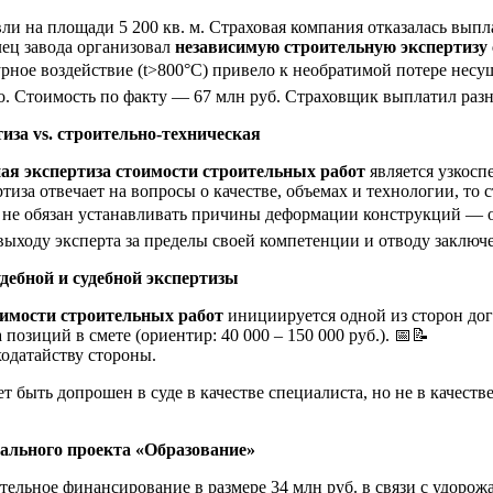
и на площади 5 200 кв. м. Страховая компания отказалась выпла
ец завода организовал
независимую строительную экспертизу
рное воздействие (t>800°C) привело к необратимой потере нес
о. Стоимость по факту — 67 млн руб. Страховщик выплатил разн
иза vs. строительно-техническая
ая экспертиза стоимости строительных работ
является узкосп
ртиза отвечает на вопросы о качестве, объемах и технологии, т
 не обязан устанавливать причины деформации конструкций — о
выходу эксперта за пределы своей компетенции и отводу заключ
дебной и судебной экспертизы
оимости строительных работ
инициируется одной из сторон дог
позиций в смете (ориентир: 40 000 – 150 000 руб.). 📅📝
ходатайству стороны.
быть допрошен в суде в качестве специалиста, но не в качестве 
ального проекта «Образование»
тельное финансирование в размере 34 млн руб. в связи с удоро