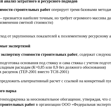
 анализ затратного и ресурсного подходов
оимости строительных работ
оперирует тремя базовыми метода
 — признается наиболее точным, но требует огромного массива 
изменения сметной стоимости)
еход от укрупненных показателей к поэлементному ресурсному а
емые экспертизой
экспертизу стоимости строительных работ
, содержат следую
подготовка основания под стяжку и сама стяжка с учетом подго
адным расходам (К=0,85 или 0,9 без должного обоснования)
х расценок (ТЕР-2001 вместо ТСН-2001)
и предложить альтернативный расчет с ссылкой на конкретный п
ого парка
генподрядчика за неосновательное обогащение, утверждая, что с
строительных работ
в организации ООО «Федеральная эксперти