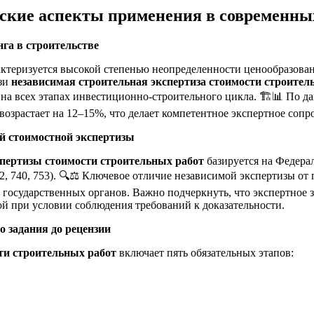
еские аспекты применения в современны
га в строительстве
актеризуется высокой степенью неопределенности ценообразова
язи
независимая строительная экспертиза стоимости строител
а всех этапах инвестиционно-строительного цикла. 🏗️📊 По да
возрастает на 12–15%, что делает компетентное экспертное соп
ой стоимостной экспертизы
спертизы стоимости строительных работ
базируется на Федера
02, 740, 753). 🔍⚖️ Ключевое отличие независимой экспертизы от
 государственных органов. Важно подчеркнуть, что экспертное 
й при условии соблюдения требований к доказательности.
о задания до рецензии
ти строительных работ
включает пять обязательных этапов: