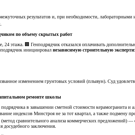
межуточных результатов и, при необходимости, лабораторными 
.
дчиком по объему скрытых работ
е, 24 этажа. 🏢 Генподрядчик отказался оплачивать дополните
Субподрядчик инициировал
независимую строительную эксперти
ванное изменением грунтовых условий (плывун). Суд удовлетво
капитальном ремонте школы
л подрядчика в завышении сметной стоимости керамогранита и
вание индексов Минстроя не за тот квартал, а также подмену пр
 (метод сравнительного анализа коммерческих предложений) — 
я досудебного заключения.