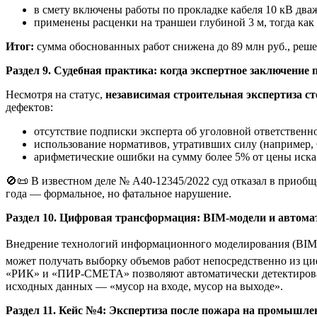
в смету включены работы по прокладке кабеля 10 кВ два
применены расценки на траншеи глубиной 3 м, тогда как
Итог:
сумма обоснованных работ снижена до 89 млн руб., решен
Раздел 9. Судебная практика: когда экспертное заключени
Несмотря на статус,
независимая строительная экспертиза с
дефектов:
отсутствие подписки эксперта об уголовной ответственно
использование нормативов, утративших силу (например
арифметические ошибки на сумму более 5% от цены иска
🚫📜 В известном деле № А40-12345/2022 суд отказал в приобщ
года — формальное, но фатальное нарушение.
Раздел 10. Цифровая трансформация: BIM-модели и автом
Внедрение технологий информационного моделирования (BIM)
может получать выборку объемов работ непосредственно из ци
«РИК» и «ПИР-СМЕТА» позволяют автоматически детектироват
исходных данных — «мусор на входе, мусор на выходе».
Раздел 11. Кейс №4: Экспертиза после пожара на промышле