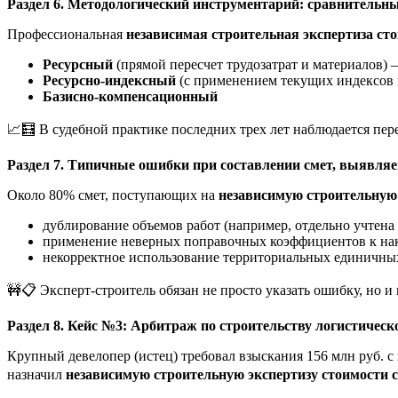
Раздел 6. Методологический инструментарий: сравнительный
Профессиональная
независимая строительная экспертиза ст
Ресурсный
(прямой пересчет трудозатрат и материалов)
Ресурсно-индексный
(с применением текущих индексов 
Базисно-компенсационный
📈🧮 В судебной практике последних трех лет наблюдается пер
Раздел 7. Типичные ошибки при составлении смет, выявля
Около 80% смет, поступающих на
независимую строительную 
дублирование объемов работ (например, отдельно учтена 
применение неверных поправочных коэффициентов к накл
некорректное использование территориальных единичны
🚧📋 Эксперт-строитель обязан не просто указать ошибку, но 
Раздел 8. Кейс №3: Арбитраж по строительству логистическ
Крупный девелопер (истец) требовал взыскания 156 млн руб. с 
назначил
независимую строительную экспертизу стоимости 