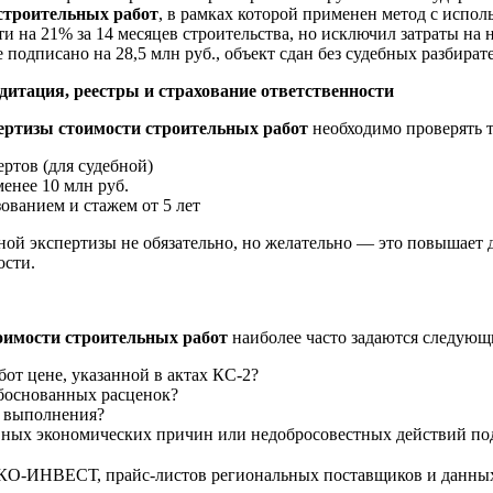
 строительных работ
, в рамках которой применен метод с испо
и на 21% за 14 месяцев строительства, но исключил затраты на
подписано на 28,5 млн руб., объект сдан без судебных разбирате
дитация, реестры и страхование ответственности
ертизы стоимости строительных работ
необходимо проверять т
ртов (для судебной)
енее 10 млн руб.
ованием и стажем от 5 лет
ной экспертизы не обязательно, но желательно — это повышает д
ости.
оимости строительных работ
наиболее часто задаются следующ
от цене, указанной в актах КС-2?
боснованных расценок?
х выполнения?
вных экономических причин или недобросовестных действий по
КО-ИНВЕСТ, прайс-листов региональных поставщиков и данных 