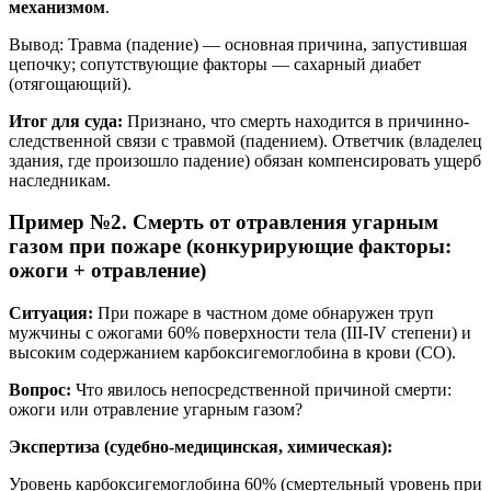
механизмом
.
Вывод: Травма (падение) — основная причина, запустившая
цепочку; сопутствующие факторы — сахарный диабет
(отягощающий).
Итог для суда:
Признано, что смерть находится в причинно-
следственной связи с травмой (падением). Ответчик (владелец
здания, где произошло падение) обязан компенсировать ущерб
наследникам.
Пример №2. Смерть от отравления угарным
газом при пожаре (конкурирующие факторы:
ожоги + отравление)
Ситуация:
При пожаре в частном доме обнаружен труп
мужчины с ожогами 60% поверхности тела (III-IV степени) и
высоким содержанием карбоксигемоглобина в крови (CO).
Вопрос:
Что явилось непосредственной причиной смерти:
ожоги или отравление угарным газом?
Экспертиза (судебно-медицинская, химическая):
Уровень карбоксигемоглобина 60% (смертельный уровень при