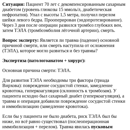
Ситуация:
Пациент 70 лет с декомпенсированным сахарным
диабетом (уровень глюкозы 15 ммоль/л, диабетическая
нефропатия). Упал с высоты 1,5 метра, получил перелом
шейки левого бедра. Прооперирован (эндопротезирование).
Через 3 дня после операции развился тромбоз глубоких вен,
затем ТЭЛА (тромбоэмболия лёгочной артерии), смерть.
Вопрос эксперту:
Является ли травма (падение) основной
причиной смерти, или смерть наступила от осложнения
(ТЭЛА), которое могло развиться и без травмы?
Экспертиза (патологоанатом + хирург):
Основная причина смерти: ТЭЛА.
Для развития ТЭЛА необходимы три фактора (триада
Вирхова): повреждение сосудистой стенки, замедление
кровотока, гиперкоагуляция (склонность к тромбозам). У
пациента исходно был сахарный диабет (гиперкоагуляция), а
травма и операция добавили повреждение сосудистой стенки
и иммобилизацию (замедление кровотока).
Если бы у пациента не было диабета, риск ТЭЛА был бы
ниже, но всё равно существовал (послеоперационная
иммобилизация + перелом). Травма явилась
пусковым