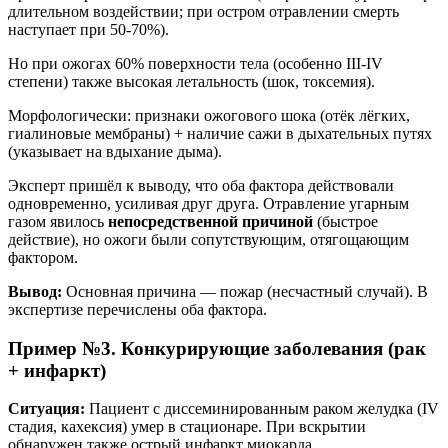
длительном воздействии; при остром отравлении смерть
наступает при 50-70%).
Но при ожогах 60% поверхности тела (особенно III-IV
степени) также высокая летальность (шок, токсемия).
Морфологически: признаки ожогового шока (отёк лёгких,
гиалиновые мембраны) + наличие сажи в дыхательных путях
(указывает на вдыхание дыма).
Эксперт пришёл к выводу, что оба фактора действовали
одновременно, усиливая друг друга. Отравление угарным
газом явилось
непосредственной причиной
(быстрое
действие), но ожоги были сопутствующим, отягощающим
фактором.
Вывод:
Основная причина — пожар (несчастный случай). В
экспертизе перечислены оба фактора.
Пример №3. Конкурирующие заболевания (рак
+ инфаркт)
Ситуация:
Пациент с диссеминированным раком желудка (IV
стадия, кахексия) умер в стационаре. При вскрытии
обнаружен также острый инфаркт миокарда.