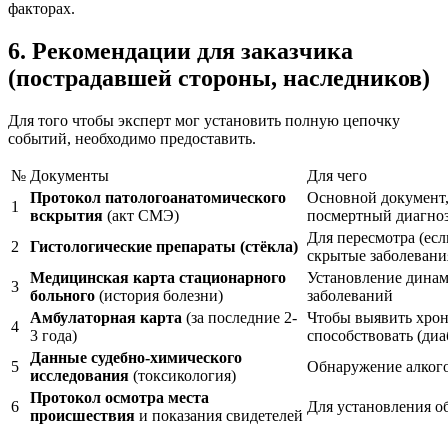
факторах.
6. Рекомендации для заказчика
(пострадавшей стороны, наследников)
Для того чтобы эксперт мог установить полную цепочку
событий, необходимо предоставить.
№
Документы
Для чего
Протокол патологоанатомического
Основной документ,
1
вскрытия
(акт СМЭ)
посмертный диагно
Для пересмотра (есл
2
Гистологические препараты (стёкла)
скрытые заболевани
Медицинская карта стационарного
Установление динам
3
больного
(история болезни)
заболеваний
Амбулаторная карта
(за последние 2-
Чтобы выявить хрон
4
3 года)
способствовать (диа
Данные судебно-химического
5
Обнаружение алкого
исследования
(токсикология)
Протокол осмотра места
6
Для установления об
происшествия
и показания свидетелей