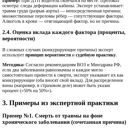
Пример:
При ДТП водитель скончался на месте. Протокол
осмотра: следы деформации кабины. Эксперт устанавливает:
травма груди (разрыв аорты) — непосредственная причина;
множественные переломы рёбер — сопутствующие факторы.
Алкоголь в крови — отягощающий фактор, но не причина.
2.4. Оценка вклада каждого фактора (проценты,
вероятности)
В сложных случаях (конкурирующие причины) эксперт
использует
принцип вероятности
и
судебную практику
.
Методика:
Согласно рекомендациям ВОЗ и Минздрава РФ,
если два заболевания равнозначны и каждое могло
самостоятельно привести к смерти, эксперт указывает их как
конкурирующие (оба вносят свой вклад). Для распределения
вины (например, в страховом деле) может быть указан
процент («50% на 50%»).
3. Примеры из экспертной практики
Пример №1. Смерть от травмы на фоне
хронического заболевания (сочетанная причина)