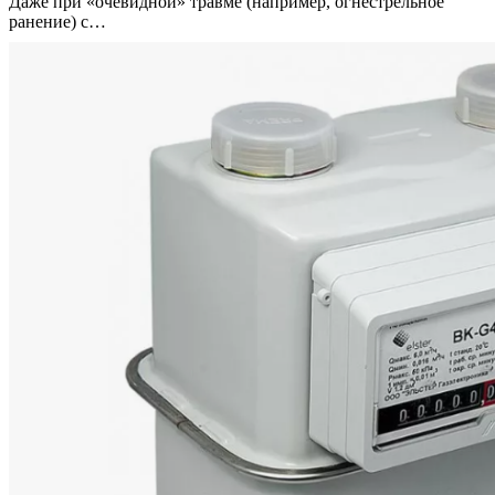
Даже при «очевидной» травме (например, огнестрельное
ранение) с…