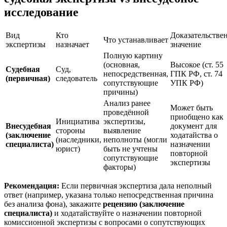
исследование
Вид
Кто
Доказательстве
Что устанавливает
экспертизы
назначает
значение
Полную картину
(основная,
Высокое (ст. 55
Судебная
Суд,
непосредственная,
ГПК РФ, ст. 74
(первичная)
следователь
сопутствующие
УПК РФ)
причины)
Анализ ранее
Может быть
проведённой
приобщено как
Инициатива
экспертизы,
Внесудебная
документ для
стороны
выявление
(заключение
ходатайства о
(наследники,
неполноты (могли
специалиста)
назначении
юрист)
быть не учтены
повторной
сопутствующие
экспертизы
факторы)
Рекомендация:
Если первичная экспертиза дала неполный
ответ (например, указана только непосредственная причина
без анализа фона), закажите
рецензию (заключение
специалиста)
и ходатайствуйте о назначении повторной
комиссионной экспертизы с вопросами о сопутствующих