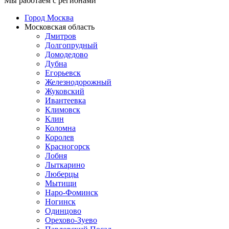
Мы работаем с регионами
Город Москва
Московская область
Дмитров
Долгопрудный
Домодедово
Дубна
Егорьевск
Железнодорожный
Жуковский
Ивантеевка
Климовск
Клин
Коломна
Королев
Красногорск
Лобня
Лыткарино
Люберцы
Мытищи
Наро-Фоминск
Ногинск
Одинцово
Орехово-Зуево