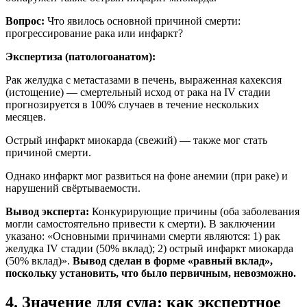
Вопрос:
Что явилось основной причиной смерти:
прогрессирование рака или инфаркт?
Экспертиза (патологоанатом):
Рак желудка с метастазами в печень, выраженная кахексия
(истощение) — смертельный исход от рака на IV стадии
прогнозируется в 100% случаев в течение нескольких
месяцев.
Острый инфаркт миокарда (свежий) — также мог стать
причиной смерти.
Однако инфаркт мог развиться на фоне анемии (при раке) и
нарушений свёртываемости.
Вывод эксперта:
Конкурирующие причины (оба заболевания
могли самостоятельно привести к смерти). В заключении
указано: «Основными причинами смерти являются: 1) рак
желудка IV стадии (50% вклад); 2) острый инфаркт миокарда
(50% вклад)».
Вывод сделан в форме «равный вклад»,
поскольку установить, что было первичным, невозможно.
4. Значение для суда: как экспертное