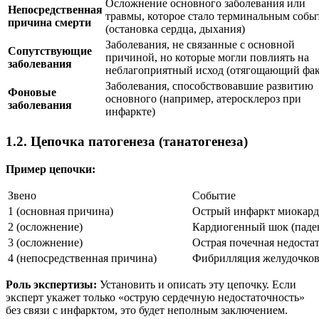
Осложнение основного заболевания или
Непосредственная
травмы, которое стало терминальным собы
причина смерти
(остановка сердца, дыхания)
Заболевания, не связанные с основной
Сопутствующие
причиной, но которые могли повлиять на
заболевания
неблагоприятный исход (отягощающий фак
Заболевания, способствовавшие развитию
Фоновые
основного (например, атеросклероз при
заболевания
инфаркте)
1.2. Цепочка патогенеза (танатогенеза)
Пример цепочки:
Звено
Событие
1 (основная причина)
Острый инфаркт миокарда
2 (осложнение)
Кардиогенный шок (паден
3 (осложнение)
Острая почечная недоста
4 (непосредственная причина)
Фибрилляция желудочков
Роль экспертизы:
Установить и описать эту цепочку. Если
эксперт укажет только «острую сердечную недостаточность»
без связи с инфарктом, это будет неполным заключением.