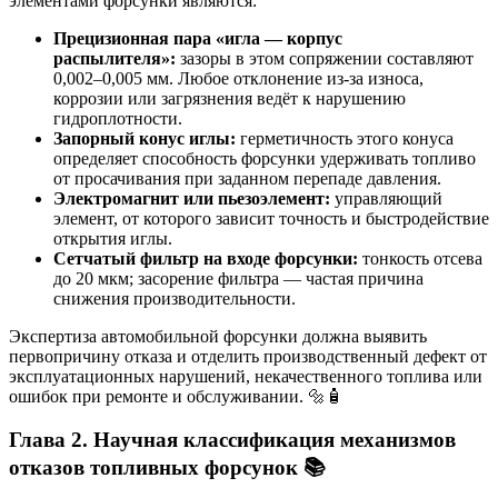
элементами форсунки являются:
Прецизионная пара «игла — корпус
распылителя»:
зазоры в этом сопряжении составляют
0,002–0,005 мм. Любое отклонение из-за износа,
коррозии или загрязнения ведёт к нарушению
гидроплотности.
Запорный конус иглы:
герметичность этого конуса
определяет способность форсунки удерживать топливо
от просачивания при заданном перепаде давления.
Электромагнит или пьезоэлемент:
управляющий
элемент, от которого зависит точность и быстродействие
открытия иглы.
Сетчатый фильтр на входе форсунки:
тонкость отсева
до 20 мкм; засорение фильтра — частая причина
снижения производительности.
Экспертиза автомобильной форсунки должна выявить
первопричину отказа и отделить производственный дефект от
эксплуатационных нарушений, некачественного топлива или
ошибок при ремонте и обслуживании. 🔩🧴
Глава 2. Научная классификация механизмов
отказов топливных форсунок 📚