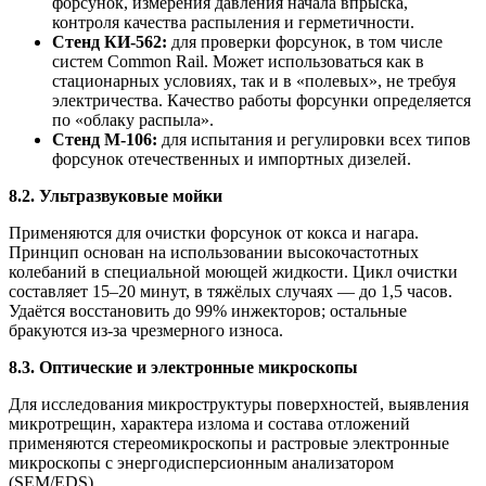
форсунок, измерения давления начала впрыска,
контроля качества распыления и герметичности.
Стенд КИ-562:
для проверки форсунок, в том числе
систем Common Rail. Может использоваться как в
стационарных условиях, так и в «полевых», не требуя
электричества. Качество работы форсунки определяется
по «облаку распыла».
Стенд М-106:
для испытания и регулировки всех типов
форсунок отечественных и импортных дизелей.
8.2. Ультразвуковые мойки
Применяются для очистки форсунок от кокса и нагара.
Принцип основан на использовании высокочастотных
колебаний в специальной моющей жидкости. Цикл очистки
составляет 15–20 минут, в тяжёлых случаях — до 1,5 часов.
Удаётся восстановить до 99% инжекторов; остальные
бракуются из-за чрезмерного износа.
8.3. Оптические и электронные микроскопы
Для исследования микроструктуры поверхностей, выявления
микротрещин, характера излома и состава отложений
применяются стереомикроскопы и растровые электронные
микроскопы с энергодисперсионным анализатором
(SEM/EDS).