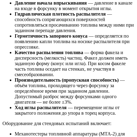
Давление начала впрыскивания
— давление в канале
на входе в форсунку в момент открытия иглы.
Гидравлическая плотность распылителя
—
способность сопрягающихся поверхностей
сопротивляться просачиванию топлива между ними при
заданном перепаде давления.
Герметичность запорного конуса
— определяется по
появлению капли топлива на носике распылителя при
опрессовке.
Качество распыления топлива
— форма факела и
дисперсность (мелкость) частиц. Факел должен иметь
заданную форму (конус или игла). При косом факеле
часть топлива оседает на стенках, не участвуя в
смесеобразовании.
Производительность (пропускная способность)
—
объём топлива, проходящего через форсунку за
определённое время при заданном давлении.
Допустимый разброс между форсунками одного
двигателя — не более ±3%.
Ход иглы распылителя
— перемещение иглы от
закрытого положения до упора в торец корпуса.
Оборудование для стендовых испытаний включает:
Механотестеры топливной аппаратуры (МТА-2) для