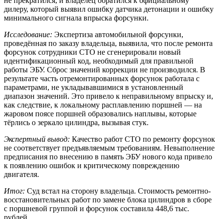
не прекратился, и владелец обратился к официальному
дилеру, который выявил ошибку датчика детонации и ошибку
минимального сигнала впрыска форсунки.
Исследование:
Экспертиза автомобильной форсунки,
проведённая по заказу владельца, выявила, что после ремонта
форсунок сотрудники СТО не сгенерировали новый
идентификационный код, необходимый для правильной
работы ЭБУ. Сброс значений коррекции не производился. В
результате часть отремонтированных форсунок работала с
параметрами, не укладывавшимися в установленный
диапазон значений. Это привело к неправильному впрыску и,
как следствие, к локальному расплавлению поршней — на
жаровом поясе поршней образовались наплывы, которые
тёрлись о зеркало цилиндра, вызывая стук.
Экспертный вывод:
Качество работ СТО по ремонту форсунок
не соответствует предъявляемым требованиям. Невыполнение
предписания по внесению в память ЭБУ нового кода привело
к появлению ошибок и критическому повреждению
двигателя.
Итог:
Суд встал на сторону владельца. Стоимость ремонтно-
восстановительных работ по замене блока цилиндров в сборе
с поршневой группой и форсунок составила 448,6 тыс.
рублей.