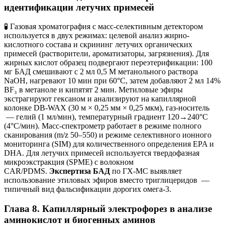
идентификации летучих примесей
🧪 Газовая хроматография с масс-селективным детектором
используется в двух режимах: целевой анализ жирно-
кислотного состава и скрининг летучих органических
примесей (растворители, ароматизаторы, загрязнения). Для
жирных кислот образец подвергают переэтерификации: 100
мг БАД смешивают с 2 мл 0,5 М метанольного раствора
NaOH, нагревают 10 мин при 60°C, затем добавляют 2 мл 14%
BF₃ в метаноле и кипятят 2 мин. Метиловые эфиры
экстрагируют гексаном и анализируют на капиллярной
колонке DB-WAX (30 м × 0,25 мм × 0,25 мкм), газ-носитель
— гелий (1 мл/мин), температурный градиент 120→240°C
(4°C/мин). Масс-спектрометр работает в режиме полного
сканирования (m/z 50–550) и режиме селективного ионного
мониторинга (SIM) для количественного определения EPA и
DHA. Для летучих примесей используется твердофазная
микроэкстракция (SPME) с волокном
CAR/PDMS.
Экспертиза БАД
по ГХ-МС выявляет
использование этиловых эфиров вместо триглицеридов —
типичный вид фальсификации дорогих омега-3.
Глава 8. Капиллярный электрофорез в анализе
аминокислот и биогенных аминов