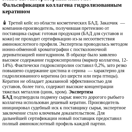
Фальсификация коллагена гидролизованным
кератином
🧴 Третий кейс из области косметических БАД. Заказчик —
компания-производитель, получившая претензию от
поставщика сырья: готовая продукция (БАД для суставов и
кожи) не проходит сертификацию из-за несоответствия
аминокислотного профиля. Экспертиза проводилась методом
ионно-обменной хроматографии с постколоночной
дериватизацией нингидрином. В образце было заявлено
высокое содержание гидроксипролина (маркер коллагена, 12-
14%). Фактически гидроксипролин составил 0,2%, зато резко
повышено содержание цистина и серина — характерно для
гидролизованного кератина (из шерсти или пера птицы).
Кератин не обладает доказанной эффективностью для
суставов, более того, содержит высокие концентрации
тяжелых металлов (цинк, хром).
Экспертиза
БАД
подтвердила подмену сырья: вместо дорогого рыбьего
коллагена использован дешевый кератин. Производитель
инициировал судебный иск к поставщику сырья, экспертное
заключение стало ключевым доказательством. Для
дальнейшей сертификации новый поставщик предоставил
полный аминокислотный профиль каждой партии.