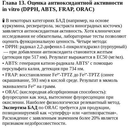
Глава 13. Оценка антиоксидантной активности
in vitro (DPPH, ABTS, FRAP, ORAC)
🧪 В некоторых категориях БАД (например, на основе
куркумина, ресвератрола, экстракта виноградных косточек)
заявляется антиоксидантная активность. Хотя клинические
исследования не обязательны, лабораторные тесты позволяют
оценить функциональную ценность. Четыре метода:
• DPPH: радикал 2,2-дифенил-1-пикрилгидразил (пурпурный)
— при добавлении антиоксиданта становится желтым
(детекция при 517 нм). Результат выражается в EC50 (мг/мл).
• ABTS: генерация катион-радикала ABTS⁺ с помощью
персульфата калия, детекция при 734 нм.
• FRAP: восстановление Fe³⁺-TPTZ до Fe²⁺-TPTZ (синее
окрашивание, 593 нм) в кислой среде. Результат в мкмоль
эквивалента Fe²⁺ на грамм.
• ORAC (кислородная абсорбционная способность):
флуоресцеин как зонд, вытеснение флуоресценции при
окислении. Наиболее физиологически релевантный метод.
Экспертиза БАД
по ORAC требуется для продукции,
позиционируемой как «суперфуд» или «антивозрастная».
Расхождение с заявленным значением более 20% является
признаком недобросовестности.