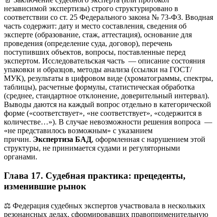
независимой экспертизы) строго структурировано в
соответствии со ст. 25 Федерального закона № 73-ФЗ. Вводная
часть содержит: дату и место составления, сведения об
эксперте (образование, стаж, аттестация), основание для
проведения (определение суда, договор), перечень
поступивших объектов, вопросы, поставленные перед
экспертом. Исследовательская часть — описание состояния
упаковки и образцов, методы анализа (ссылки на ГОСТ/
МУК), результаты в цифровом виде (хроматограммы, спектры,
таблицы), расчетные формулы, статистическая обработка
(среднее, стандартное отклонение, доверительный интервал).
Выводы даются на каждый вопрос отдельно в категорической
форме («соответствует», «не соответствует», «содержится в
количестве…»). В случае невозможности решения вопроса —
«не представилось возможным» с указанием
причин.
Экспертиза БАД
, оформленная с нарушением этой
структуры, не принимается судами и регуляторными
органами.
Глава 17. Судебная практика: прецеденты,
изменившие рынок
⚖️ Федерация судебных экспертов участвовала в нескольких
резонансных делах, сформировавших правоприменительную