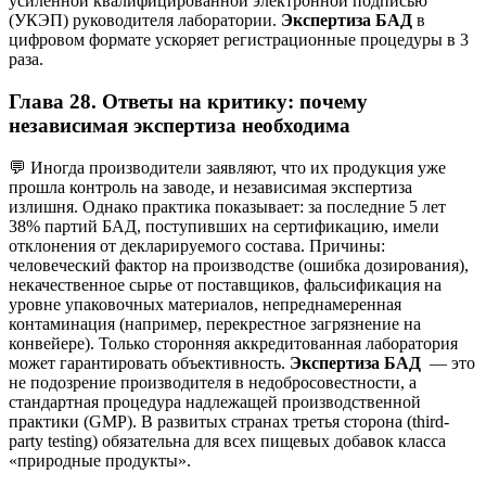
усиленной квалифицированной электронной подписью
(УКЭП) руководителя лаборатории.
Экспертиза БАД
в
цифровом формате ускоряет регистрационные процедуры в 3
раза.
Глава 28. Ответы на критику: почему
независимая экспертиза необходима
💬 Иногда производители заявляют, что их продукция уже
прошла контроль на заводе, и независимая экспертиза
излишня. Однако практика показывает: за последние 5 лет
38% партий БАД, поступивших на сертификацию, имели
отклонения от декларируемого состава. Причины:
человеческий фактор на производстве (ошибка дозирования),
некачественное сырье от поставщиков, фальсификация на
уровне упаковочных материалов, непреднамеренная
контаминация (например, перекрестное загрязнение на
конвейере). Только сторонняя аккредитованная лаборатория
может гарантировать объективность.
Экспертиза БАД
— это
не подозрение производителя в недобросовестности, а
стандартная процедура надлежащей производственной
практики (GMP). В развитых странах третья сторона (third-
party testing) обязательна для всех пищевых добавок класса
«природные продукты».