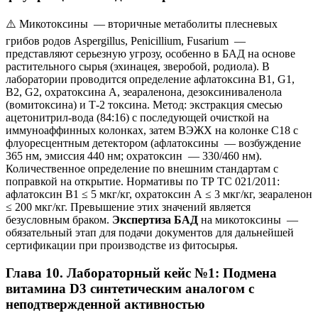
⚠️ Микотоксины — вторичные метаболиты плесневых
грибов родов Aspergillus, Penicillium, Fusarium —
представляют серьезную угрозу, особенно в БАД на основе
растительного сырья (эхинацея, зверобой, родиола). В
лаборатории проводится определение афлатоксина B1, G1,
B2, G2, охратоксина А, зеараленона, дезоксиниваленола
(вомитоксина) и Т-2 токсина. Метод: экстракция смесью
ацетонитрил-вода (84:16) с последующей очисткой на
иммуноаффинных колонках, затем ВЭЖХ на колонке C18 с
флуоресцентным детектором (афлатоксины — возбуждение
365 нм, эмиссия 440 нм; охратоксин — 330/460 нм).
Количественное определение по внешним стандартам с
поправкой на открытие. Нормативы по ТР ТС 021/2011:
афлатоксин B1 ≤ 5 мкг/кг, охратоксин А ≤ 3 мкг/кг, зеараленон
≤ 200 мкг/кг. Превышение этих значений является
безусловным браком.
Экспертиза БАД
на микотоксины —
обязательный этап для подачи документов для дальнейшей
сертификации при производстве из фитосырья.
Глава 10. Лабораторный кейс №1: Подмена
витамина D3 синтетическим аналогом с
неподтвержденной активностью