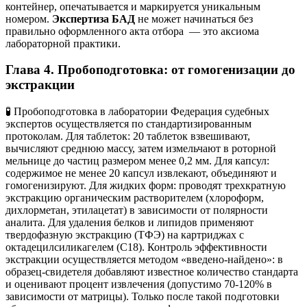
контейнер, опечатывается и маркируется уникальным
номером.
Экспертиза БАД
не может начинаться без
правильно оформленного акта отбора — это аксиома
лабораторной практики.
Глава 4. Пробоподготовка: от гомогенизации до
экстракции
🧪 Пробоподготовка в лаборатории Федерация судебных
экспертов осуществляется по стандартизированным
протоколам. Для таблеток: 20 таблеток взвешивают,
вычисляют среднюю массу, затем измельчают в роторной
мельнице до частиц размером менее 0,2 мм. Для капсул:
содержимое не менее 20 капсул извлекают, объединяют и
гомогенизируют. Для жидких форм: проводят трехкратную
экстракцию органическим растворителем (хлороформ,
дихлорметан, этилацетат) в зависимости от полярности
аналита. Для удаления белков и липидов применяют
твердофазную экстракцию (ТФЭ) на картриджах с
октадецилсиликагелем (C18). Контроль эффективности
экстракции осуществляется методом «введено-найдено»: в
образец-свидетеля добавляют известное количество стандарта
и оценивают процент извлечения (допустимо 70-120% в
зависимости от матрицы). Только после такой подготовки