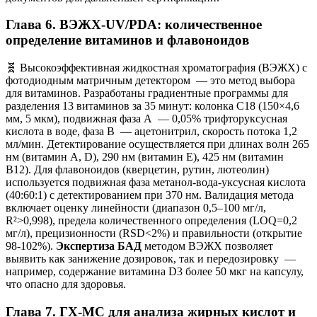
Глава 6. ВЭЖХ-UV/PDA: количественное
определение витаминов и флавоноидов
🧬 Высокоэффективная жидкостная хроматография (ВЭЖХ) с
фотодиодным матричным детектором — это метод выбора
для витаминов. Разработаны градиентные программы для
разделения 13 витаминов за 35 минут: колонка C18 (150×4,6
мм, 5 мкм), подвижная фаза А — 0,05% трифторуксусная
кислота в воде, фаза В — ацетонитрил, скорость потока 1,2
мл/мин. Детектирование осуществляется при длинах волн 265
нм (витамин А, D), 290 нм (витамин Е), 425 нм (витамин
В12). Для флавоноидов (кверцетин, рутин, лютеолин)
используется подвижная фаза метанол-вода-уксусная кислота
(40:60:1) с детектированием при 370 нм. Валидация метода
включает оценку линейности (диапазон 0,5–100 мг/л,
R²>0,998), предела количественного определения (LOQ=0,2
мг/л), прецизионности (RSD<2%) и правильности (открытие
98-102%).
Экспертиза БАД
методом ВЭЖХ позволяет
выявить как занижение дозировок, так и передозировку —
например, содержание витамина D3 более 50 мкг на капсулу,
что опасно для здоровья.
Глава 7. ГХ-МС для анализа жирных кислот и