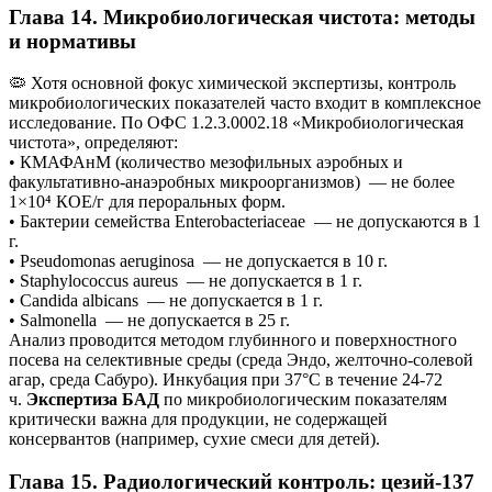
Глава 14. Микробиологическая чистота: методы
и нормативы
🦠 Хотя основной фокус химической экспертизы, контроль
микробиологических показателей часто входит в комплексное
исследование. По ОФС 1.2.3.0002.18 «Микробиологическая
чистота», определяют:
• КМАФАнМ (количество мезофильных аэробных и
факультативно-анаэробных микроорганизмов) — не более
1×10⁴ КОЕ/г для пероральных форм.
• Бактерии семейства Enterobacteriaceae — не допускаются в 1
г.
• Pseudomonas aeruginosa — не допускается в 10 г.
• Staphylococcus aureus — не допускается в 1 г.
• Candida albicans — не допускается в 1 г.
• Salmonella — не допускается в 25 г.
Анализ проводится методом глубинного и поверхностного
посева на селективные среды (среда Эндо, желточно-солевой
агар, среда Сабуро). Инкубация при 37°С в течение 24-72
ч.
Экспертиза БАД
по микробиологическим показателям
критически важна для продукции, не содержащей
консервантов (например, сухие смеси для детей).
Глава 15. Радиологический контроль: цезий-137