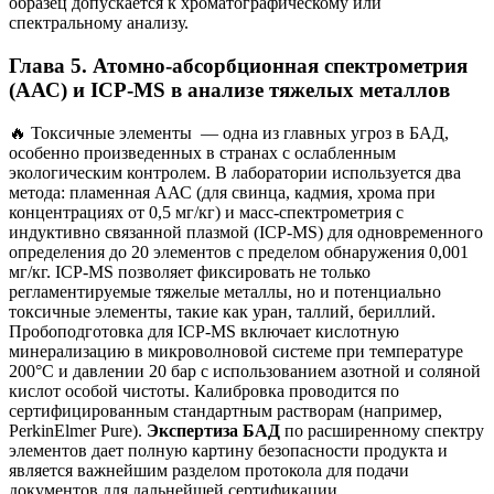
образец допускается к хроматографическому или
спектральному анализу.
Глава 5. Атомно-абсорбционная спектрометрия
(ААС) и ICP-MS в анализе тяжелых металлов
🔥 Токсичные элементы — одна из главных угроз в БАД,
особенно произведенных в странах с ослабленным
экологическим контролем. В лаборатории используется два
метода: пламенная ААС (для свинца, кадмия, хрома при
концентрациях от 0,5 мг/кг) и масс-спектрометрия с
индуктивно связанной плазмой (ICP-MS) для одновременного
определения до 20 элементов с пределом обнаружения 0,001
мг/кг. ICP-MS позволяет фиксировать не только
регламентируемые тяжелые металлы, но и потенциально
токсичные элементы, такие как уран, таллий, бериллий.
Пробоподготовка для ICP-MS включает кислотную
минерализацию в микроволновой системе при температуре
200°C и давлении 20 бар с использованием азотной и соляной
кислот особой чистоты. Калибровка проводится по
сертифицированным стандартным растворам (например,
PerkinElmer Pure).
Экспертиза БАД
по расширенному спектру
элементов дает полную картину безопасности продукта и
является важнейшим разделом протокола для подачи
документов для дальнейшей сертификации.