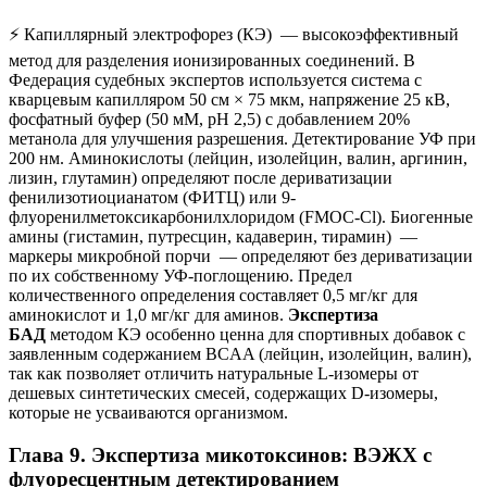
⚡ Капиллярный электрофорез (КЭ) — высокоэффективный
метод для разделения ионизированных соединений. В
Федерация судебных экспертов используется система с
кварцевым капилляром 50 см × 75 мкм, напряжение 25 кВ,
фосфатный буфер (50 мМ, pH 2,5) с добавлением 20%
метанола для улучшения разрешения. Детектирование УФ при
200 нм. Аминокислоты (лейцин, изолейцин, валин, аргинин,
лизин, глутамин) определяют после дериватизации
фенилизотиоцианатом (ФИТЦ) или 9-
флуоренилметоксикарбонилхлоридом (FMOC-Cl). Биогенные
амины (гистамин, путресцин, кадаверин, тирамин) —
маркеры микробной порчи — определяют без дериватизации
по их собственному УФ-поглощению. Предел
количественного определения составляет 0,5 мг/кг для
аминокислот и 1,0 мг/кг для аминов.
Экспертиза
БАД
методом КЭ особенно ценна для спортивных добавок с
заявленным содержанием BCAA (лейцин, изолейцин, валин),
так как позволяет отличить натуральные L-изомеры от
дешевых синтетических смесей, содержащих D-изомеры,
которые не усваиваются организмом.
Глава 9. Экспертиза микотоксинов: ВЭЖХ с
флуоресцентным детектированием