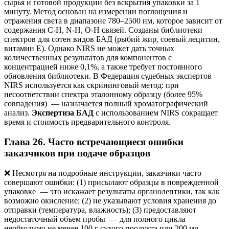
сырья и готовой продукции без вскрытия упаковки за 1
минуту. Метод основан на измерении поглощения и
отражения света в диапазоне 780–2500 нм, которое зависит от
содержания C-H, N-H, O-H связей. Созданы библиотеки
спектров для сотен видов БАД (рыбий жир, соевый лецитин,
витамин Е). Однако NIRS не может дать точных
количественных результатов для компонентов с
концентрацией ниже 0,1%, а также требует постоянного
обновления библиотеки. В Федерация судебных экспертов
NIRS используется как скрининговый метод: при
несоответствии спектра эталонному образцу (более 95%
совпадения) — назначается полный хроматографический
анализ.
Экспертиза БАД
с использованием NIRS сокращает
время и стоимость предварительного контроля.
Глава 26. Часто встречающиеся ошибки
заказчиков при подаче образцов
❌ Несмотря на подробные инструкции, заказчики часто
совершают ошибки: (1) присылают образцы в поврежденной
упаковке — это искажает результаты органолептики, так как
возможно окисление; (2) не указывают условия хранения до
отправки (температура, влажность); (3) предоставляют
недостаточный объем пробы — для полного цикла
необходимо не менее 100 г сухого продукта или 200 мл