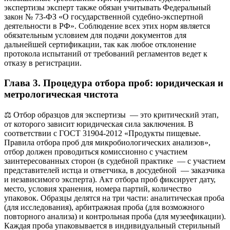
экспертизы эксперт также обязан учитывать Федеральный
закон № 73-ФЗ «О государственной судебно-экспертной
деятельности в РФ». Соблюдение всех этих норм является
обязательным условием для подачи документов для
дальнейшей сертификации, так как любое отклонение
протокола испытаний от требований регламентов ведет к
отказу в регистрации.
Глава 3. Процедура отбора проб: юридическая и
метрологическая чистота
⚖️ Отбор образцов для экспертизы — это критический этап,
от которого зависит юридическая сила заключения. В
соответствии с ГОСТ 31904-2012 «Продукты пищевые.
Правила отбора проб для микробиологических анализов»,
отбор должен проводиться комиссионно с участием
заинтересованных сторон (в судебной практике — с участием
представителей истца и ответчика, в досудебной — заказчика
и независимого эксперта). Акт отбора проб фиксирует дату,
место, условия хранения, номера партий, количество
упаковок. Образцы делятся на три части: аналитическая проба
(для исследования), арбитражная проба (для возможного
повторного анализа) и контрольная проба (для музеефикации).
Каждая проба упаковывается в индивидуальный стерильный