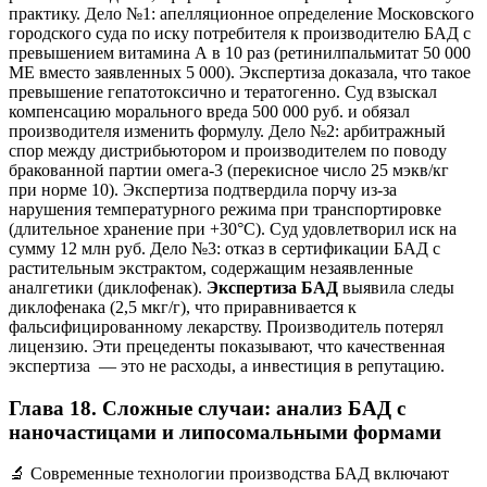
практику. Дело №1: апелляционное определение Московского
городского суда по иску потребителя к производителю БАД с
превышением витамина А в 10 раз (ретинилпальмитат 50 000
МЕ вместо заявленных 5 000). Экспертиза доказала, что такое
превышение гепатотоксично и тератогенно. Суд взыскал
компенсацию морального вреда 500 000 руб. и обязал
производителя изменить формулу. Дело №2: арбитражный
спор между дистрибьютором и производителем по поводу
бракованной партии омега-3 (перекисное число 25 мэкв/кг
при норме 10). Экспертиза подтвердила порчу из-за
нарушения температурного режима при транспортировке
(длительное хранение при +30°C). Суд удовлетворил иск на
сумму 12 млн руб. Дело №3: отказ в сертификации БАД с
растительным экстрактом, содержащим незаявленные
аналгетики (диклофенак).
Экспертиза БАД
выявила следы
диклофенака (2,5 мкг/г), что приравнивается к
фальсифицированному лекарству. Производитель потерял
лицензию. Эти прецеденты показывают, что качественная
экспертиза — это не расходы, а инвестиция в репутацию.
Глава 18. Сложные случаи: анализ БАД с
наночастицами и липосомальными формами
🔬 Современные технологии производства БАД включают