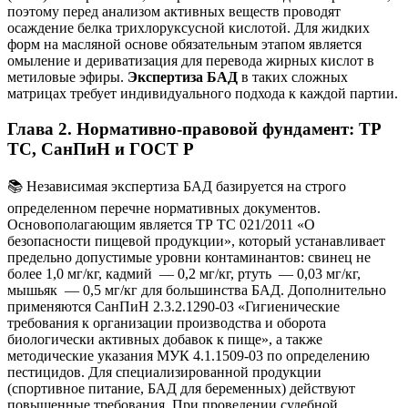
поэтому перед анализом активных веществ проводят
осаждение белка трихлоруксусной кислотой. Для жидких
форм на масляной основе обязательным этапом является
омыление и дериватизация для перевода жирных кислот в
метиловые эфиры.
Экспертиза БАД
в таких сложных
матрицах требует индивидуального подхода к каждой партии.
Глава 2. Нормативно-правовой фундамент: ТР
ТС, СанПиН и ГОСТ Р
📚 Независимая экспертиза БАД базируется на строго
определенном перечне нормативных документов.
Основополагающим является ТР ТС 021/2011 «О
безопасности пищевой продукции», который устанавливает
предельно допустимые уровни контаминантов: свинец не
более 1,0 мг/кг, кадмий — 0,2 мг/кг, ртуть — 0,03 мг/кг,
мышьяк — 0,5 мг/кг для большинства БАД. Дополнительно
применяются СанПиН 2.3.2.1290-03 «Гигиенические
требования к организации производства и оборота
биологически активных добавок к пище», а также
методические указания МУК 4.1.1509-03 по определению
пестицидов. Для специализированной продукции
(спортивное питание, БАД для беременных) действуют
повышенные требования. При проведении судебной