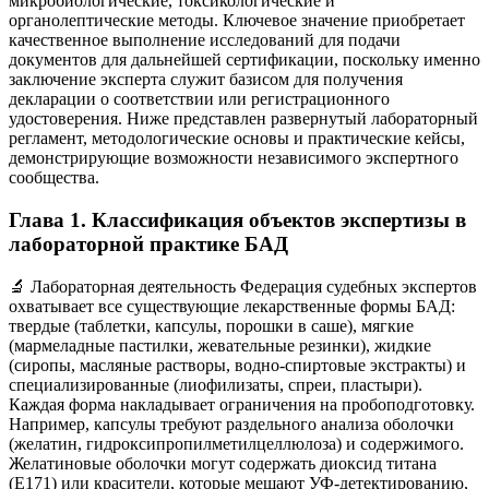
микробиологические, токсикологические и
органолептические методы. Ключевое значение приобретает
качественное выполнение исследований для подачи
документов для дальнейшей сертификации, поскольку именно
заключение эксперта служит базисом для получения
декларации о соответствии или регистрационного
удостоверения. Ниже представлен развернутый лабораторный
регламент, методологические основы и практические кейсы,
демонстрирующие возможности независимого экспертного
сообщества.
Глава 1. Классификация объектов экспертизы в
лабораторной практике БАД
🔬 Лабораторная деятельность Федерация судебных экспертов
охватывает все существующие лекарственные формы БАД:
твердые (таблетки, капсулы, порошки в саше), мягкие
(мармеладные пастилки, жевательные резинки), жидкие
(сиропы, масляные растворы, водно-спиртовые экстракты) и
специализированные (лиофилизаты, спреи, пластыри).
Каждая форма накладывает ограничения на пробоподготовку.
Например, капсулы требуют раздельного анализа оболочки
(желатин, гидроксипропилметилцеллюлоза) и содержимого.
Желатиновые оболочки могут содержать диоксид титана
(Е171) или красители, которые мешают УФ-детектированию,