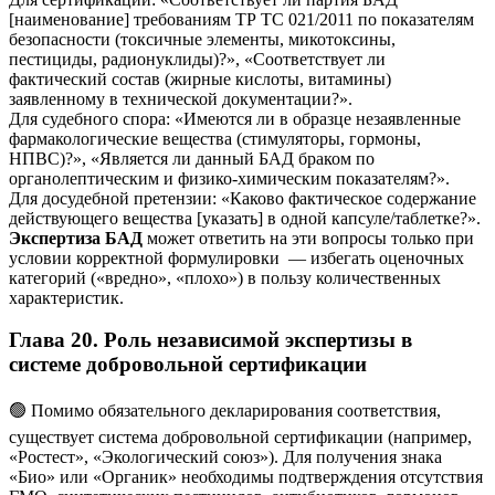
[наименование] требованиям ТР ТС 021/2011 по показателям
безопасности (токсичные элементы, микотоксины,
пестициды, радионуклиды)?», «Соответствует ли
фактический состав (жирные кислоты, витамины)
заявленному в технической документации?».
Для судебного спора: «Имеются ли в образце незаявленные
фармакологические вещества (стимуляторы, гормоны,
НПВС)?», «Является ли данный БАД браком по
органолептическим и физико-химическим показателям?».
Для досудебной претензии: «Каково фактическое содержание
действующего вещества [указать] в одной капсуле/таблетке?».
Экспертиза БАД
может ответить на эти вопросы только при
условии корректной формулировки — избегать оценочных
категорий («вредно», «плохо») в пользу количественных
характеристик.
Глава 20. Роль независимой экспертизы в
системе добровольной сертификации
🟢 Помимо обязательного декларирования соответствия,
существует система добровольной сертификации (например,
«Ростест», «Экологический союз»). Для получения знака
«Био» или «Органик» необходимы подтверждения отсутствия