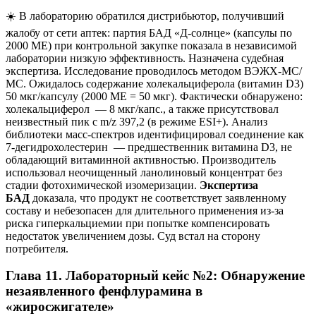
☀️ В лабораторию обратился дистрибьютор, получивший
жалобу от сети аптек: партия БАД «Д-солнце» (капсулы по
2000 МЕ) при контрольной закупке показала в независимой
лаборатории низкую эффективность. Назначена судебная
экспертиза. Исследование проводилось методом ВЭЖХ-МС/
МС. Ожидалось содержание холекальциферола (витамин D3)
50 мкг/капсулу (2000 МЕ = 50 мкг). Фактически обнаружено:
холекальциферол — 8 мкг/капс., а также присутствовал
неизвестный пик с m/z 397,2 (в режиме ESI+). Анализ
библиотеки масс-спектров идентифицировал соединение как
7-дегидрохолестерин — предшественник витамина D3, не
обладающий витаминной активностью. Производитель
использовал неочищенный ланолиновый концентрат без
стадии фотохимической изомеризации.
Экспертиза
БАД
доказала, что продукт не соответствует заявленному
составу и небезопасен для длительного применения из-за
риска гиперкальциемии при попытке компенсировать
недостаток увеличением дозы. Суд встал на сторону
потребителя.
Глава 11. Лабораторный кейс №2: Обнаружение
незаявленного фенфлурамина в
«жиросжигателе»