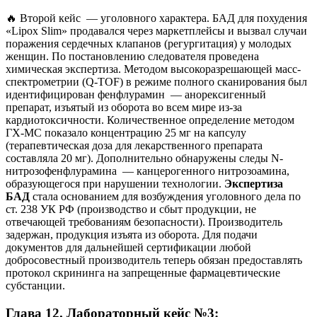
🔥 Второй кейс — уголовного характера. БАД для похудения
«Lipox Slim» продавался через маркетплейсы и вызвал случаи
поражения сердечных клапанов (регургитация) у молодых
женщин. По постановлению следователя проведена
химическая экспертиза. Методом высокоразрешающей масс-
спектрометрии (Q-TOF) в режиме полного сканирования был
идентифицирован фенфлурамин — анорексигенный
препарат, изъятый из оборота во всем мире из-за
кардиотоксичности. Количественное определение методом
ГХ-МС показало концентрацию 25 мг на капсулу
(терапевтическая доза для лекарственного препарата
составляла 20 мг). Дополнительно обнаружены следы N-
нитрозофенфлурамина — канцерогенного нитрозоамина,
образующегося при нарушении технологии.
Экспертиза
БАД
стала основанием для возбуждения уголовного дела по
ст. 238 УК РФ (производство и сбыт продукции, не
отвечающей требованиям безопасности). Производитель
задержан, продукция изъята из оборота. Для подачи
документов для дальнейшей сертификации любой
добросовестный производитель теперь обязан предоставлять
протокол скрининга на запрещенные фармацевтические
субстанции.
Глава 12. Лабораторный кейс №3: