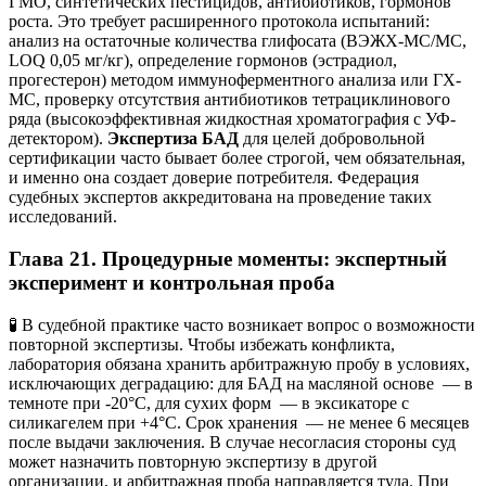
ГМО, синтетических пестицидов, антибиотиков, гормонов
роста. Это требует расширенного протокола испытаний:
анализ на остаточные количества глифосата (ВЭЖХ-МС/МС,
LOQ 0,05 мг/кг), определение гормонов (эстрадиол,
прогестерон) методом иммуноферментного анализа или ГХ-
МС, проверку отсутствия антибиотиков тетрациклинового
ряда (высокоэффективная жидкостная хроматография с УФ-
детектором).
Экспертиза БАД
для целей добровольной
сертификации часто бывает более строгой, чем обязательная,
и именно она создает доверие потребителя. Федерация
судебных экспертов аккредитована на проведение таких
исследований.
Глава 21. Процедурные моменты: экспертный
эксперимент и контрольная проба
🧪 В судебной практике часто возникает вопрос о возможности
повторной экспертизы. Чтобы избежать конфликта,
лаборатория обязана хранить арбитражную пробу в условиях,
исключающих деградацию: для БАД на масляной основе — в
темноте при -20°C, для сухих форм — в эксикаторе с
силикагелем при +4°C. Срок хранения — не менее 6 месяцев
после выдачи заключения. В случае несогласия стороны суд
может назначить повторную экспертизу в другой
организации, и арбитражная проба направляется туда. При