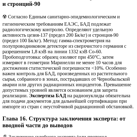
и стронций-90
☢️ Согласно Единым санитарно-эпидемиологическим и
гигиеническим требованиям ЕАЭС, БАД подлежат
радиологическому контролю. Определяют удельную
активность цезия-137 (предел 200 Бк/кг) и стронция-90
(предел 100 Бк/кг). Метод: гамма-спектрометрия на
полупроводниковом детекторе из сверхчистого германия с
разрешением 1,8 кэВ на линии 1332 кэВ Co-60.
Пробоподготовка: образец озоляют при 450°C, затем
измеряют в геометрии Маринелли не менее 10 часов для
достижения статистической погрешности <10%. Особенно
важен контроль для БАД, произведенных из растительного
сырья, собранного в зонах, пострадавших от Чернобыльской
аварии или других радиационных инцидентов. Превышение
допустимых уровней является основанием для запрета
реализации.
Экспертиза БАД
на радионуклиды обязательна
для подачи документов для дальнейшей сертификации при
импорте из стран с неустойчивой радиационной обстановкой.
Глава 16. Структура заключения эксперта: от
вводной части до выводов
📄 Заключение судебного эксперта (или протокол