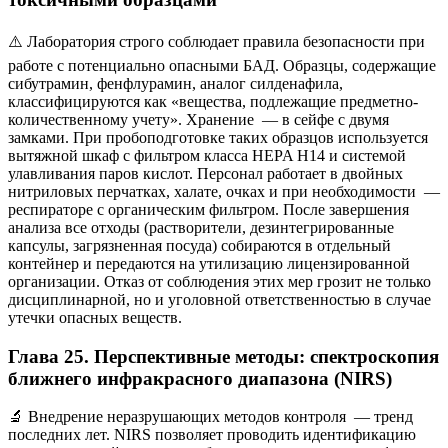
⚠️ Лаборатория строго соблюдает правила безопасности при
работе с потенциально опасными БАД. Образцы, содержащие
сибутрамин, фенфлурамин, аналог силденафила,
классифицируются как «вещества, подлежащие предметно-
количественному учету». Хранение — в сейфе с двумя
замками. При пробоподготовке таких образцов используется
вытяжной шкаф с фильтром класса HEPA H14 и системой
улавливания паров кислот. Персонал работает в двойных
нитриловых перчатках, халате, очках и при необходимости —
респираторе с органическим фильтром. После завершения
анализа все отходы (растворители, дезинтегрированные
капсулы, загрязненная посуда) собираются в отдельный
контейнер и передаются на утилизацию лицензированной
организации. Отказ от соблюдения этих мер грозит не только
дисциплинарной, но и уголовной ответственностью в случае
утечки опасных веществ.
Глава 25. Перспективные методы: спектроскопия
ближнего инфракрасного диапазона (NIRS)
🔬 Внедрение неразрушающих методов контроля — тренд
последних лет. NIRS позволяет проводить идентификацию