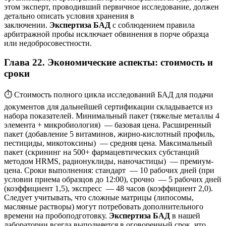
этом эксперт, проводивший первичное исследование, должен
детально описать условия хранения в
заключении.
Экспертиза БАД
с соблюдением правила
арбитражной пробы исключает обвинения в порче образца
или недобросовестности.
Глава 22. Экономические аспекты: стоимость и
сроки
⏱️ Стоимость полного цикла исследований БАД для подачи
документов для дальнейшей сертификации складывается из
набора показателей. Минимальный пакет (тяжелые металлы 4
элемента + микробиология) — базовая цена. Расширенный
пакет (добавление 5 витаминов, жирно-кислотный профиль,
пестициды, микотоксины) — средняя цена. Максимальный
пакет (скрининг на 500+ фармацевтических субстанций
методом HRMS, радионуклиды, наночастицы) — премиум-
цена. Сроки выполнения: стандарт — 10 рабочих дней (при
условии приема образцов до 12:00), срочно — 5 рабочих дней
(коэффициент 1,5), экспресс — 48 часов (коэффициент 2,0).
Следует учитывать, что сложные матрицы (липосомы,
масляные растворы) могут потребовать дополнительного
времени на пробоподготовку.
Экспертиза БАД
в нашей
лаборатории всегда выполняется в оговоренный срок, что