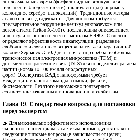
липосомальные формы (фосфолипидные везикулы для
повышения биодоступности) и наночастицы (например,
коллоидное серебро, нанокальций). Традиционные методы
анализа не всегда адекватны. Для липосом требуется
предварительное разрушение везикул ультразвуком или
детергентами (Triton X-100) с последующим определением
инкапсулированного вещества методом ВЭЖХ. Отдельно
определяют эффективность инкапсуляции: разделение
свободного и связанного вещества на гель-фильтрационной
колонке Sephadex G-50. Для наночастиц серебра необходима
трансмиссионная электронная микроскопия (ТЭМ) и
динамическое рассеяние света (DLS) для определения размера
частиц (норма 10-100 нм для биодоступных
форм).
Экспертиза БАД
с наноформами требует
междисциплинарной команды: химики, физики,
биотехнологи. Без этого невозможно подтвердить
соответствие заявленным инновационным свойствам.
Глава 19. Стандартные вопросы для постановки
перед экспертом
📝 Для максимально эффективного использования
экспертного потенциала заказчикам рекомендуется ставить
следующие типовые вопросы (в зависимости от целей):
Для сертификации: «Соответствует ли партия БАД