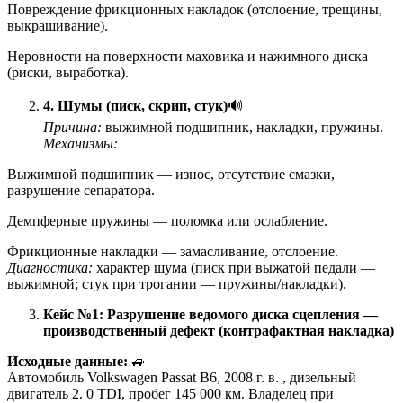
Повреждение фрикционных накладок (отслоение, трещины,
выкрашивание).
Неровности на поверхности маховика и нажимного диска
(риски, выработка).
4. Шумы (писк, скрип, стук)
🔊
Причина:
выжимной подшипник, накладки, пружины.
Механизмы:
Выжимной подшипник — износ, отсутствие смазки,
разрушение сепаратора.
Демпферные пружины — поломка или ослабление.
Фрикционные накладки — замасливание, отслоение.
Диагностика:
характер шума (писк при выжатой педали —
выжимной; стук при трогании — пружины/накладки).
Кейс №1: Разрушение ведомого диска сцепления —
производственный дефект (контрафактная накладка)
Исходные данные:
🚙
Автомобиль Volkswagen Passat B6, 2008 г. в. , дизельный
двигатель 2. 0 TDI, пробег 145 000 км. Владелец при