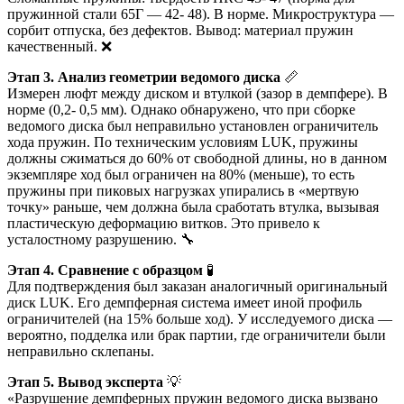
пружинной стали 65Г — 42- 48). В норме. Микроструктура —
сорбит отпуска, без дефектов. Вывод: материал пружин
качественный. ❌
Этап 3. Анализ геометрии ведомого диска
📏
Измерен люфт между диском и втулкой (зазор в демпфере). В
норме (0,2- 0,5 мм). Однако обнаружено, что при сборке
ведомого диска был неправильно установлен ограничитель
хода пружин. По техническим условиям LUK, пружины
должны сжиматься до 60% от свободной длины, но в данном
экземпляре ход был ограничен на 80% (меньше), то есть
пружины при пиковых нагрузках упирались в «мертвую
точку» раньше, чем должна была сработать втулка, вызывая
пластическую деформацию витков. Это привело к
усталостному разрушению. 🔧
Этап 4. Сравнение с образцом
🧪
Для подтверждения был заказан аналогичный оригинальный
диск LUK. Его демпферная система имеет иной профиль
ограничителей (на 15% больше ход). У исследуемого диска —
вероятно, подделка или брак партии, где ограничители были
неправильно склепаны.
Этап 5. Вывод эксперта
💡
«Разрушение демпферных пружин ведомого диска вызвано