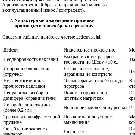
(производственный брак / неправильный монтаж /
эксплуатационный износ / контрафакт).
Характерные инженерные признаки
производственного брака сцепления
Сведем в таблицу наиболее частые дефекты. 📊
Дефект
Инженерное проявление
Ме
Выкрашивание, разброс
Неоднородность накладки
Тв
твердости по Шору >10 ед.
Инородное включение
Локальное отслоение,
Ви
(стружка)
царапины на контртеле
Низкая когезионная
Отрыв фрагментов без следов
Ви
прочность накладки
перегрева
от
Неправильная сборка
Поломка пружин при
Ге
демпфера (ограничители)
штатных нагрузках
ср
Покоробленность диска
Неполное выключение, рывки
Ге
(более 0,2 мм)
Трещины в диафрагменной
Неравномерное усилие
Ма
пружине
выключения
ко
Ослабление заклепок
Ви
Люфт, стук
накладок
ди