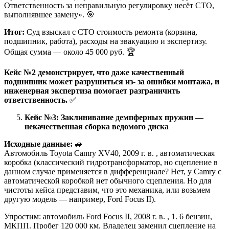
Ответственность за неправильную регулировку несёт СТО,
выполнявшее замену». 🎯
Итог:
Суд взыскал с СТО стоимость ремонта (корзина,
подшипник, работа), расходы на эвакуацию и экспертизу.
Общая сумма — около 45 000 руб. 🏆
Кейс №2 демонстрирует, что даже качественный
подшипник может разрушиться из- за ошибки монтажа, и
инженерная экспертиза помогает разграничить
ответственность.
✅
Кейс №3: Заклинивание демпферных пружин —
некачественная сборка ведомого диска
Исходные данные:
🚙
Автомобиль Toyota Camry XV40, 2009 г. в. , автоматическая
коробка (классический гидротрансформатор, но сцепление в
данном случае применяется в дифференциале? Нет, у Camry с
автоматической коробкой нет обычного сцепления. Но для
чистоты кейса представим, что это механика, или возьмем
другую модель — например, Ford Focus II).
Упростим: автомобиль Ford Focus II, 2008 г. в. , 1. 6 бензин,
МКПП. Пробег 120 000 км. Владелец заменил сцепление на