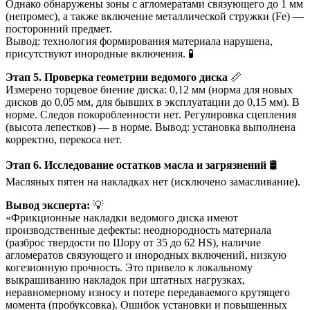
Однако обнаружены зоны с агломератами связующего до 1 мм
(непромес), а также включение металлической стружки (Fe) —
посторонний предмет.
Вывод: технология формирования материала нарушена,
присутствуют инородные включения. 🧪
Этап 5. Проверка геометрии ведомого диска
📏
Измерено торцевое биение диска: 0,12 мм (норма для новых
дисков до 0,05 мм, для бывших в эксплуатации до 0,15 мм). В
норме. Следов покоробленности нет. Регулировка сцепления
(высота лепестков) — в норме. Вывод: установка выполнена
корректно, перекоса нет.
Этап 6. Исследование остатков масла и загрязнений
🛢️
Масляных пятен на накладках нет (исключено замасливание).
Вывод эксперта:
💡
«Фрикционные накладки ведомого диска имеют
производственные дефекты: неоднородность материала
(разброс твердости по Шору от 35 до 62 HS), наличие
агломератов связующего и инородных включений, низкую
когезионную прочность. Это привело к локальному
выкрашиванию накладок при штатных нагрузках,
неравномерному износу и потере передаваемого крутящего
момента (пробуксовка). Ошибок установки и повышенных