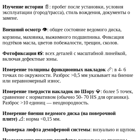
Изучение истории
📄: пробег после установки, условия
эксплуатации (город/трасса), стиль вождения, документы о
замене.
Внешний осмотр
👁️: общее состояние ведомого диска,
корзины, маховика, выжимного подшипника. Фиксация
подтёков масла, цветов побежалости, трещин, сколов.
Фотофиксация
📸: всех деталей с масштабной линейкой,
включая дефектные зоны.
Измерение толщины фрикционных накладок
📏: в 4- 6
точках по окружности. Разброс >0,5 мм указывает на биение
или неравномерный износ.
Измерение твердости накладок по Шору
💎: более 5 точек,
сравнение с нормативом (обычно 50- 70 HS для органики).
Разброс >10 единиц — неоднородность.
Измерение биения ведомого диска (на поверочной
плите)
📐: норма <0,15 мм.
Проверка люфта демпферной системы
: визуально и щупом.