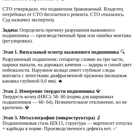
СТО утверждало, что подшипник бракованный. Владелец
потребовал от СТО бесплатного ремонта. СТО отказалось.
Суд назначил экспертизу.
Задача:
Определить причину разрушения выжимного
подшипника — производственный брак или ошибка монтажа
(регулировки).
Этап 1. Визуальный осмотр выжимного подшипника
🔍
Разрушенный подшипник: сепаратор сломан на три части,
шарики выпали, на дорожках качения — задиры и синий цвет
побежалости. Наружное кольцо имеет глубокие следы
контакта с лепестками диафрагменной пружины (кольцевая
канавка глубиной 0,6 мм). 🔥
Этап 2. Измерение твердости подшипника
💎
Твердость колец (HRC): 58- 60 (норма для шариковых
подшипников — 60- 64). Незначительное отклонение, но не
критично. 💎
Этап 3. Металлография (микроструктура)
🔬
Подшипниковая сталь ШХ15, структура — мартенсит отпуска
+ карбиды в норме. Производственного дефекта нет. ✅