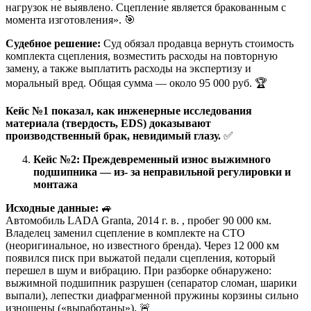
нагрузок не выявлено. Сцепление является бракованным с
момента изготовления». 🎯
Судебное решение:
Суд обязал продавца вернуть стоимость
комплекта сцепления, возместить расходы на повторную
замену, а также выплатить расходы на экспертизу и
моральный вред. Общая сумма — около 95 000 руб. 🏆
Кейс №1 показал, как инженерные исследования
материала (твердость, EDS) доказывают
производственный брак, невидимый глазу.
✅
Кейс №2: Преждевременный износ выжимного
подшипника — из- за неправильной регулировки и
монтажа
Исходные данные:
🚙
Автомобиль LADA Granta, 2014 г. в. , пробег 90 000 км.
Владелец заменил сцепление в комплекте на СТО
(неоригинальное, но известного бренда). Через 12 000 км
появился писк при выжатой педали сцепления, который
перешел в шум и вибрацию. При разборке обнаружено:
выжимной подшипник разрушен (сепаратор сломан, шарики
выпали), лепестки диафрагменной пружины корзины сильно
изношены («выработаны»). 🚨