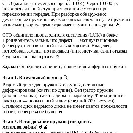
СТО (комплект немецкого бренда LUK). Через 10 000 км
появился сильный стук при трогании с места и при
переключении передач. При разборке обнаружено:
демпферные пружины ведомого диска сломаны (две пружины
из восьми), корпус демпфера имеет вмятины и задиры. 🚨
СТО обвинило производителя сцепления (LUK) в браке.
Производитель заявил, что дефект — эксплуатационный
(перегруз, неправильный стиль вождения). Владелец
потребовал замены, но продавец (интернет- магазин) отказал.
Суд назначил экспертизу. ⚖️
Задача:
Определить причину поломки демпферных пружин.
Этап 1. Визуальный осмотр
🔍
Ведомый диск: две пружины сломаны, остальные
деформированы (сжаты по длине). Сепаратор пружин
(опорные чашки) имеет задиры и выработку. Фрикционные
накладки — нормальный износ (средний 70% ресурса).
Стальной диск ведомого диска не имеет цветов побежалости,
значит, перегрева не было. 🔥
Этап 2. Исследование пружин (твердость,
металлография)
💎🔬
Сломанные пружины: твердость HRC 45- 47 (норма для