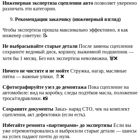
Инженерная экспертиза сцепления авто
позволяет уверенно
различать эти категории.
Рекомендации заказчику (инженерный взгляд)
Чтобы экспертиза прошла максимально эффективно, я как
инженер советую: 📝
Не выбрасывайте старые детали
После замены сцепления
сохраните ведомый диск, корзину, выжимной подшипник —
хотя бы 1 месяц. Без них экспертиза невозможна. 🗑️❌
Ничего не чистите и не мойте
Стружка, нагар, масляные
пятна — важные улики. 🚿❌
Сфотографируйте узел до демонтажа
Пока сцепление на
автомобиле: вид на коробку, следы подтёков масла, положение
троса/гидравлики. 📸
Сохраните документы
Заказ- наряд СТО, чек на комплект
сцепления, акт дефектовки (если есть).
Избегайте ремонта «партнерами» до экспертизы
Если вы
уже отремонтировались и выбросили старые детали — шансы
на успех падают почти до нуля.