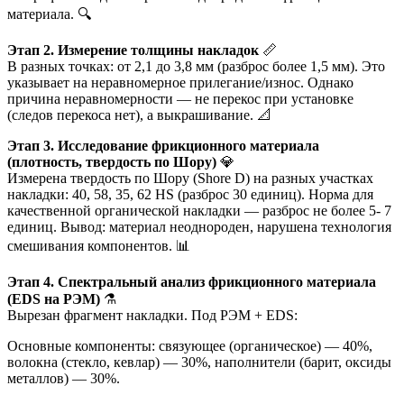
материала. 🔍
Этап 2. Измерение толщины накладок
📏
В разных точках: от 2,1 до 3,8 мм (разброс более 1,5 мм). Это
указывает на неравномерное прилегание/износ. Однако
причина неравномерности — не перекос при установке
(следов перекоса нет), а выкрашивание. 📐
Этап 3. Исследование фрикционного материала
(плотность, твердость по Шору)
💎
Измерена твердость по Шору (Shore D) на разных участках
накладки: 40, 58, 35, 62 HS (разброс 30 единиц). Норма для
качественной органической накладки — разброс не более 5- 7
единиц. Вывод: материал неоднороден, нарушена технология
смешивания компонентов. 📊
Этап 4. Спектральный анализ фрикционного материала
(EDS на РЭМ)
⚗️
Вырезан фрагмент накладки. Под РЭМ + EDS:
Основные компоненты: связующее (органическое) — 40%,
волокна (стекло, кевлар) — 30%, наполнители (барит, оксиды
металлов) — 30%.