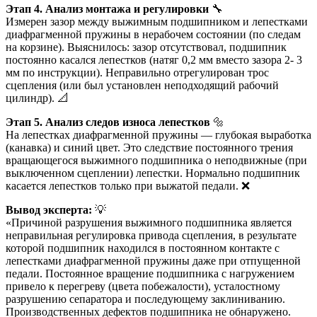
Этап 4. Анализ монтажа и регулировки
🔧
Измерен зазор между выжимным подшипником и лепестками
диафрагменной пружины в нерабочем состоянии (по следам
на корзине). Выяснилось: зазор отсутствовал, подшипник
постоянно касался лепестков (натяг 0,2 мм вместо зазора 2- 3
мм по инструкции). Неправильно отрегулирован трос
сцепления (или был установлен неподходящий рабочий
цилиндр). 📐
Этап 5. Анализ следов износа лепестков
🔩
На лепестках диафрагменной пружины — глубокая выработка
(канавка) и синий цвет. Это следствие постоянного трения
вращающегося выжимного подшипника о неподвижные (при
выключенном сцеплении) лепестки. Нормально подшипник
касается лепестков только при выжатой педали. ❌
Вывод эксперта:
💡
«Причиной разрушения выжимного подшипника является
неправильная регулировка привода сцепления, в результате
которой подшипник находился в постоянном контакте с
лепестками диафрагменной пружины даже при отпущенной
педали. Постоянное вращение подшипника с нагружением
привело к перегреву (цвета побежалости), усталостному
разрушению сепаратора и последующему заклиниванию.
Производственных дефектов подшипника не обнаружено.