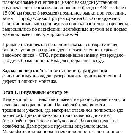
плановой замене сцепления (износ накладок) установил
комплект сцепления неоригинального бренда «ABC». Через
15 000 км (около 8 месяцев) появились рывки при трогании,
затем — пробуксовка. При разборке на СТО обнаружено:
фрикционные накладки ведомого диска частично разрушены,
выкрошились по периферии; демпферные пружины в норме;
маховик имеет следы «прижогов». 🚨
Продавец комплекта сцепления отказал в возврате денег,
заявив: «установка произведена некачественно, перекос
ведомого диска». СТО, производившее замену, утверждало,
что диск бракованный. Владелец обратился в суд.
Задача эксперта:
Установить причину разрушения
фрикционных накладок, разграничить производственный
дефект и ошибки монтажа.
Этап 1. Визуальный осмотр
👁️
Ведомый диск — накладки имеют не равномерный износ, а
очаговое выкрашивание. На рабочей поверхности —
трещины и участки, где материал отвалился полностью (до
заклепок). Цвета побежалости на стальном диске нет
(исключён перегрев от пробуксовки). Заклепки целы, не
ослаблены. Демпферные пружины визуально целы.
Макрофото: видны поры и неоднородность фрикционного