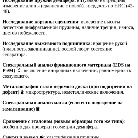
Исследование пружин демпфера
: визуально на трещины,
измерение длины (сравнение с новой), твердость по HRC (42-
48).
Исследование корзины сцепления
: измерение высоты
лепестков диафрагменной пружины, наличие трещин, износа,
цветов побежалости.
Исследование выжимного подшипника
: вращение рукой
(плавность, заклинивание), осевой люфт, состояние
сепаратора.
Спектральный анализ фрикционного материала (EDS на
РЭМ)
🔬: выявление инородных включений, равномерность
связующего.
Металлография стали ведомого диска (при подозрении на
дефект)
🧪: микроструктура, неметаллические включения.
Спектральный анализ масла (если есть подозрение на
замасливание)
🛢️.
Сравнение с эталоном (новым образцом того же типа)
:
особенно для проверки геометрии демпфера.
Синтез и вывод
🧠: классификация причины