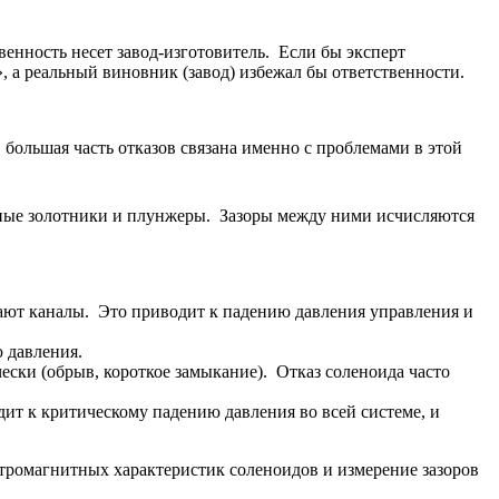
венность несет завод-изготовитель. Если бы эксперт
, а реальный виновник (завод) избежал бы ответственности.
большая часть отказов связана именно с проблемами в этой
льные золотники и плунжеры. Зазоры между ними исчисляются
жают каналы. Это приводит к падению давления управления и
 давления.
ски (обрыв, короткое замыкание). Отказ соленоида часто
дит к критическому падению давления во всей системе, и
ктромагнитных характеристик соленоидов и измерение зазоров