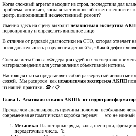
Когда сложный агрегат выходит из строя, последствия для влад
проблема возникает, когда встает вопрос об ответственности
центр, выполнивший некачественный ремонт?
Именно здесь на сцену выходит
независимая экспертиза АК
первопричину и определить виновное лицо.
В отличие от рядовой диагностики на СТО, которая отвечает н
последовательность разрушения деталей?», «Какой дефект явля
Специалисты Союза «Федерация судебных экспертов» применя
материаловедения для установления объективной истины.
Настоящая статья представляет собой развернутый анализ ме
связей. Мы раскроем, как
независимая экспертиза АКПП
поз
из нашей практики. 🕵️♂️📋
Глава 1. Анатомия отказов АКПП: от гидротрансформатор
Прежде чем анализировать причины поломок, необходимо четк
современная автоматическая коробка передач — это не едины
Механика:
Планетарные ряды, валы, шестерни, фрикцио
передаточные числа. 🔩