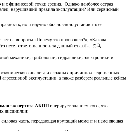
о и с финансовой точки зрения. Однако наиболее острая
аделец, нарушивший правила эксплуатации? Или сервисный
равность, но и научно обоснованно установить ее
чает на вопросы «Почему это произошло?», «Какова
то несет ответственность за данный отказ?». ⚖️🔍
ной механики, трибологии, гидравлики, электроники и
роскопического анализа и сложных причинно-следственных
 агрессивной эксплуатации, а также разберем реальные кейсы
имая экспертиза АКПП
оперирует знанием того, что
ых дисциплин:
 силовая часть, передающая крутящий момент и изменяющая