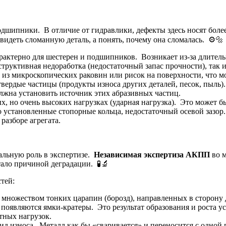
дшипники. В отличие от гидравлики, дефекты здесь носят более
видеть сломанную деталь, а понять, почему она сломалась. ⚙️🔩
рактерно для шестерен и подшипников. Возникает из-за длите
руктивная недоработка (недостаточный запас прочности), так и
о из микроскопических раковин или рисок на поверхности, что м
твердые частицы (продукты износа других деталей, песок, пыль
лжна установить источник этих абразивных частиц.
х, но очень высоких нагрузках (ударная нагрузка). Это может
о установленные стопорные кольца, недостаточный осевой зазо
разборе агрегата.
альную роль в экспертизе.
Независимая экспертиза АКПП
во м
тало причиной деградации. 🧪🔬
тей:
с множеством тонких царапин (борозд), направленных в сторон
 появляются ямки-кратеры. Это результат образования и роста
тных нагрузок.
д износа. Металл как бы «сваривается» и переносится с одной 