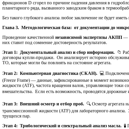
фрикционов D сгорел по причине падения давления в гидробло
планетарного ряда, вызванного заводским браком в термообраб
Без такого глубокого анализа любое заключение не будет имет
Глава 3. Методологическая база: от документации до микр
Проведение качественной
независимой экспертизы АКПП
— э
них ставит под сомнение достоверность результатов.
Этап 1: Документальный анализ и сбор информации.
📁 Раб
договоры купли-продажи. Он анализирует историю обслуживан
ТО, которые могли бы повлиять на состояние агрегата.
Этап 2: Компьютерная диагностика (СКАН).
💻 Подключени
(Freeze Frame) — данные, зафиксированные в момент возникн
жидкости (ATF), частота вращения валов, управляющие токи со
вмешательства. Если есть возможность, проводятся дорожные
Этап 3: Внешний осмотр и отбор проб.
🔍 Осмотр агрегата н
трансмиссионной жидкости (ATF) для лабораторного анализа.
трущихся пар.
Этап 4: Трибологический и спектральный анализ масла.
🧪 