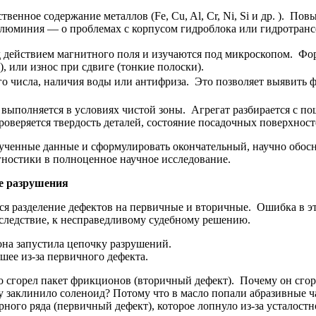
твенное содержание металлов (Fe, Cu, Al, Cr, Ni, Si и др. ). П
люминия — о проблемах с корпусом гидроблока или гидротрансф
д действием магнитного поля и изучаются под микроскопом. Фор
, или износ при сдвиге (тонкие полоски).
го числа, наличия воды или антифриза. Это позволяет выявить ф
выполняется в условиях чистой зоны. Агрегат разбирается с п
роверяется твердость деталей, состояние посадочных поверхнос
полученные данные и сформулировать окончательный, научно об
гностики в полноценное научное исследование.
е разрушения
ся разделение дефектов на первичные и вторичные. Ошибка в 
 следствие, к несправедливому судебному решению.
она запустила цепочку разрушений.
шее из-за первичного дефекта.
то сгорел пакет фрикционов (вторичный дефект). Почему он сгор
у заклинило соленоид? Потому что в масло попали абразивные 
рного ряда (первичный дефект), которое лопнуло из-за усталос