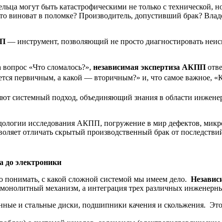
ельца могут быть катастрофическими не только с технической, н
: кто виноват в поломке? Производитель, допустивший брак? Вл
ПП
— инструмент, позволяющий не просто диагностировать неисп
а вопрос «Что сломалось?»,
независимая экспертиза АКПП
отве
ется первичным, а какой — вторичным?» и, что самое важное, «К
ют системный подход, объединяющий знания в области инженер
тодологии исследования АКПП, погружение в мир дефектов, мик
воляет отличать скрытый производственный брак от последствий
а до электроники
о понимать, с какой сложной системой мы имеем дело.
Независ
й монолитный механизм, а интеграция трех различных инженерн
нные и стальные диски, подшипники качения и скольжения. Это