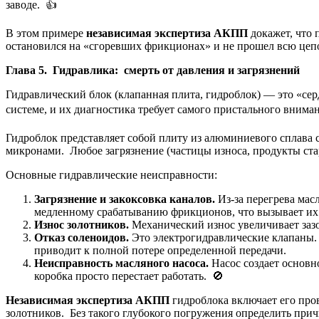
заводе. 👍
В этом примере
независимая экспертиза АКПП
докажет, что 
остановился на «сгоревших фрикционах» и не прошел всю цепоч
Глава 5. Гидравлика: смерть от давления и загрязнений
Гидравлический блок (клапанная плита, гидроблок) — это «се
системе, и их диагностика требует самого пристального вним
Гидроблок представляет собой плиту из алюминиевого сплава
микронами. Любое загрязнение (частицы износа, продукты ста
Основные гидравлические неисправности:
Загрязнение и закоксовка каналов.
Из-за перегрева мас
медленному срабатыванию фрикционов, что вызывает их 
Износ золотников.
Механический износ увеличивает зазо
Отказ соленоидов.
Это электрогидравлические клапаны. 
приводит к полной потере определенной передачи.
Неисправность масляного насоса.
Насос создает основн
коробка просто перестает работать. 🚫
Независимая экспертиза АКПП
гидроблока включает его про
золотников. Без такого глубокого погружения определить при