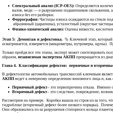
Спектральный анализ (ICP-OES):
Определяется количес
валов, меди — о разрушении подшипников скольжения, а
износа без его разборки.
Феррография:
Частицы износа осаждаются на стекле по
абразивный (царапины), усталостный (округлые частицы)
Физико-химический анализ:
Оценка вязкости, кислотно
Этап 5: Демонтаж и дефектовка.
🔩 Ключевой этап, который 
осматривается, измеряется (микрометры, нутромеры, щупы). П
Только пройдя все эти этапы, эксперт может синтезировать 
образом,
независимая экспертиза АКПП
превращается из диа
Глава 4. Классификация дефектов: первичные и вторичны
В дефектологии автомобильных трансмиссий ключевым являет
АКПП
ведет к неверному определению виновного лица и, как
Первичный дефект
– это первопричина отказа. Именно 
Вторичный дефект
– это следствие, повреждение, возник
Рассмотрим на примере. Коробка вышла из строя из-за того, ч
гидроблоке (вторичный дефект более низкого порядка). Почем
Они образовались из-за разрушения стопорного кольца планета