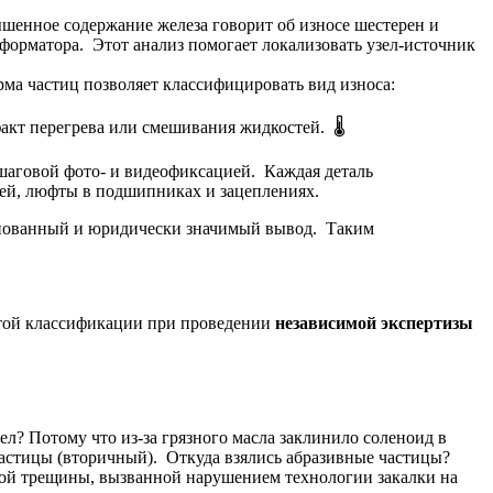
овышенное содержание железа говорит об износе шестерен и
орматора. Этот анализ помогает локализовать узел-источник
ма частиц позволяет классифицировать вид износа:
акт перегрева или смешивания жидкостей. 🌡️
ошаговой фото- и видеофиксацией. Каждая деталь
тей, люфты в подшипниках и зацеплениях.
основанный и юридически значимый вывод. Таким
этой классификации при проведении
независимой экспертизы
ел? Потому что из-за грязного масла заклинило соленоид в
частицы (вторичный). Откуда взялись абразивные частицы?
тной трещины, вызванной нарушением технологии закалки на