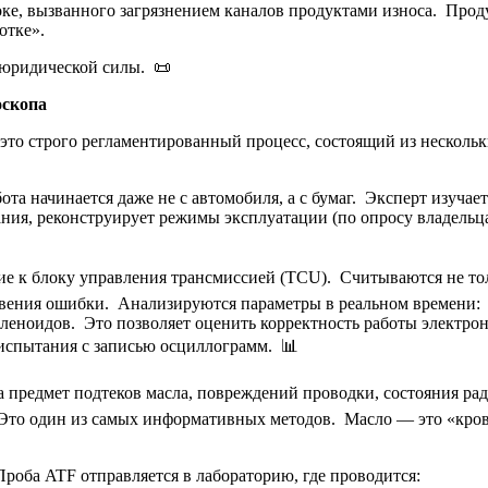
ке, вызванного загрязнением каналов продуктами износа. Прод
отке».
ь юридической силы. 📜
оскопа
то строго регламентированный процесс, состоящий из несколь
ота начинается даже не с автомобиля, а с бумаг. Эксперт изучае
ия, реконструирует режимы эксплуатации (по опросу владельца,
е к блоку управления трансмиссией (TCU). Считываются не то
овения ошибки. Анализируются параметры в реальном времени: 
леноидов. Это позволяет оценить корректность работы электрон
 испытания с записью осциллограмм. 📊
а предмет подтеков масла, повреждений проводки, состояния ра
 Это один из самых информативных методов. Масло — это «кров
Проба ATF отправляется в лабораторию, где проводится: