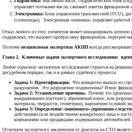
Гидравлика:
Масляный насос, гидравлический блок (гид
управляет потоками масла, сжимает пакеты фрикционов и
Электроника:
Блок управления трансмиссией (TCU), дат
(соленоиды). Электронная «начинка» управляет работой 
Отказ любого из этих элементов может инициировать цепную р
гидравлике, что вызовет пробуксовку фрикционов, перегрев мас
Поэтому
независимая экспертиза АКПП
всегда рассматривае
Глава 2. Ключевые задачи экспертного исследования: иден
Любое серьезное экспертное исследование строится на решении
досудебном порядке, так и в рамках судебного процесса.
Задача 1: Идентификация.
Что конкретно вышло из стро
разрушения. Это разрушение подшипника? Износ фрикци
Задача 2: Установление причины.
Почему это произошло
выкрашивание (питтинг), абразивный износ, или разруше
материала, твердости, геометрии), нарушении условий э
Задача 3: Определение «виновного» (причинно-следств
действиями (или бездействием) конкретного лица и наст
компаниями или продавцами подержанных автомобилей.
Отличием экспертного заключения от диагноза на СТО являетс