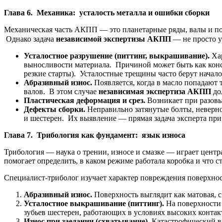
Глава 6. Механика: усталость металла и ошибки сборки
Механическая часть АКПП — это планетарные ряды, валы и по
Однако задача
независимой экспертизы АКПП
— не просто у
Усталостное разрушение (питтинг, выкрашивание).
Ха
выносливости материала. Причиной может быть как конст
резкие старты). Усталостные трещины часто берут начал
Абразивный износ.
Появляется, когда в масло попадают 
валов. В этом случае
независимая экспертиза АКПП
до
Пластическая деформация и срез.
Возникает при разовы
Дефекты сборки.
Неправильно затянутые болты, неверн
и шестерен. Их выявление — прямая задача эксперта при 
Глава 7. Трибология как фундамент: язык износа
Трибология — наука о трении, износе и смазке — играет центр
помогает определить, в каком режиме работала коробка и что с
Специалист-триболог изучает характер повреждения поверхнос
Абразивный износ.
Поверхность выглядит как матовая, 
Усталостное выкрашивание (питтинг).
На поверхности
зубьев шестерен, работающих в условиях высоких контак
Износ при заедании (схватывание).
Катастрофический ви