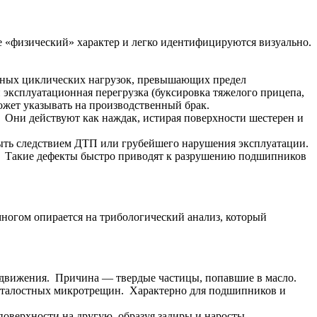
 «физический» характер и легко идентифицируются визуально.
льных циклических нагрузок, превышающих предел
 эксплуатационная перегрузка (буксировка тяжелого прицепа,
ожет указывать на производственный брак.
). Они действуют как наждак, истирая поверхности шестерен и
 быть следствием ДТП или грубейшего нарушения эксплуатации.
р. Такие дефекты быстро приводят к разрушению подшипников
ногом опирается на трибологический анализ, который
у движения. Причина — твердые частицы, попавшие в масло.
 усталостных микротрещин. Характерно для подшипников и
поверхности на другую, образуя задиры и наросты.