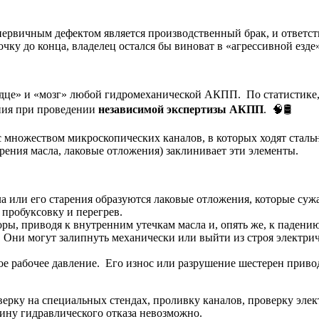
первичным дефектом является производственный брак, и ответст
ку до конца, владелец остался бы виноват в «агрессивной езде»
рдце» и «мозг» любой гидромеханической АКПП. По статистике, 
ания при проведении
независимой экспертизы АКПП
. 🧠🛢️
 с множеством микроскопических каналов, в которых ходят ста
рения масла, лаковые отложения) заклинивает эти элементы.
ла или его старения образуются лаковые отложения, которые су
пробуксовку и перегрев.
ры, приводя к внутренним утечкам масла и, опять же, к падению
Они могут залипнуть механически или выйти из строя электриче
ое рабочее давление. Его износ или разрушение шестерен приво
верку на специальных стендах, проливку каналов, проверку эле
чину гидравлического отказа невозможно.