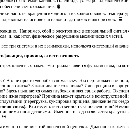
роблок) с системой каналов, соленоиды (электрогидравлические 
 обеспечивает охлаждение. 🛢️
чики частоты вращения входного и выходного валов, температу
гидравлики на основе сигналов от датчиков и алгоритмов. 💻
еакцию. Например, сбой в электронике (неправильный сигнал с
ла, и, как итог, физическое разрушение механических частей.
т все три системы в их взаимосвязи, используя системный анали
тификация, причина, ответственность
 трех ключевых задач. Эта триада является фундаментом, на ко
я? Это не просто «коробка сломалась». Эксперт должен точно 
онного диска? Заклинивание соленоида? Или трещина в корпус
? Здесь начинается самая глубокая инженерная работа. Эксперт-
ние из-за перегрева? Причина может крыться в конструктивной 
ксплуатации (перегрузка, буксировка прицепа, движение по без
енная связь).
Кто несет ответственность за последствия?
Незав
упившими последствиями. Именно эта задача является краеугол
 🎯
я именно наличие этой логической цепочки. Диагност скажет: 