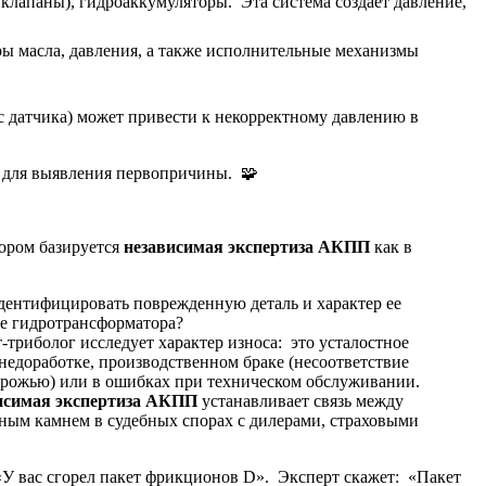
клапаны), гидроаккумуляторы. Эта система создает давление,
ры масла, давления, а также исполнительные механизмы
 датчика) может привести к некорректному давлению в
з для выявления первопричины. 🧩
тором базируется
независимая экспертиза АКПП
как в
идентифицировать поврежденную деталь и характер ее
е гидротрансформатора?
триболог исследует характер износа: это усталостное
недоработке, производственном браке (несоответствие
дорожью) или в ошибках при техническом обслуживании.
исимая экспертиза АКПП
устанавливает связь между
ьным камнем в судебных спорах с дилерами, страховыми
«У вас сгорел пакет фрикционов D». Эксперт скажет: «Пакет