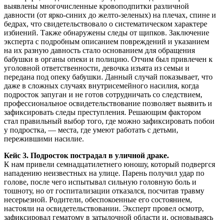
выявлены многочисленные кровоподпитки различной
давности (от ярко-синих до желто-зеленых) на плечах, спине и
бедрах, что свидетельствовало о систематическом характере
избиений. Также обнаружены следы от щипков. Заключение
эксперта с подробным описанием повреждений и указанием
на их разную давность стало основанием для обращения
бабушки в органы опеки и полицию. Отчим был привлечен к
уголовной ответственности, девочка изъята из семьи и
передана под опеку бабушки. Данный случай показывает, что
даже в сложных случаях внутрисемейного насилия, когда
подросток запуган и не готов сотрудничать со следствием,
профессиональное освидетельствование позволяет выявить и
зафиксировать следы преступления. Решающим фактором
стал правильный выбор того, где можно зафиксировать побои
у подростка, — места, где умеют работать с детьми,
пережившими насилие.
Кейс 3. Подросток пострадал в уличной драке.
К нам привели семнадцатилетнего юношу, который подвергся
нападению неизвестных на улице. Парень получил удар по
голове, после чего испытывал сильную головную боль и
тошноту, но от госпитализации отказался, посчитав травму
несерьезной. Родители, обеспокоенные его состоянием,
настояли на освидетельствовании. Эксперт провел осмотр,
зафиксировал гематому в затылочной области и, основываясь