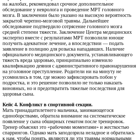
на жалобах, рекомендовал срочное дополнительное
обследование у невролога и проведение МРТ головного
мозга. В заключении было указано на высокую вероятность
закрытой черепно-мозговой травмы. Дальнейшее
обследование подтвердило сотрясение головного мозга
средней степени тяжести. Заключение Центра медицинских
экспертиз вместе с результатами МРТ позволили юноше
получить адекватное лечение, а впоследствии — подать
заявление в полицию для розыска нападавших. Наличие
официального медицинского документа, устанавливающего
тяжесть вреда здоровью, принципиально изменило
квалификацию деяния с административного правонарушения
на уголовное преступление. Родители ни на минуту не
усомнились в том, где можно зафиксировать побои у
подростка, и это решение позволило не только наказать
виновных, но и предотвратить тяжелые последствия для
здоровья сына.
Кейс 4. Конфликт в спортивной секции.
Мать тринадцатилетнего мальчика, занимающегося
единоборствами, обратила внимание на систематическое
появление у сына обширных гематом после тренировок.
Тренер объяснял это «рабочими моментами» и жесткостью
спаррингов. Однако мать заподозрила неладное и обратилась
к нам, чтобы понять, являются ли эти травмы нормальными