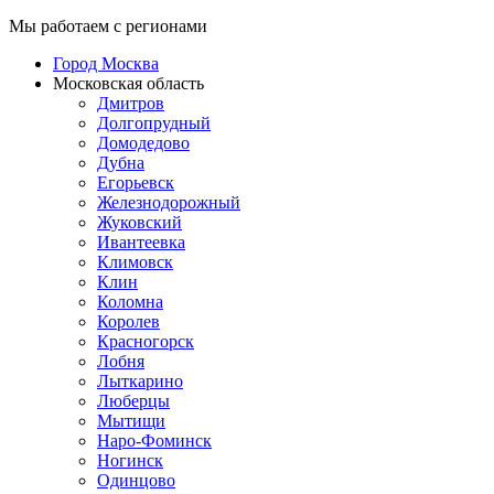
Мы работаем с регионами
Город Москва
Московская область
Дмитров
Долгопрудный
Домодедово
Дубна
Егорьевск
Железнодорожный
Жуковский
Ивантеевка
Климовск
Клин
Коломна
Королев
Красногорск
Лобня
Лыткарино
Люберцы
Мытищи
Наро-Фоминск
Ногинск
Одинцово