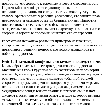
подростка, его доверие к взрослым и вера в справедливость.
Неудачный опыт общения с равнодушными или
неквалифицированными специалистами может усугубить
травму, сформировать у ребенка убеждение, что защита прав
невозможна, а насилие остается безнаказанным. Напротив,
профессиональное, чуткое и эффективное проведение
освидетельствования показывает подростку, что закон на его
стороне, а взрослые способны защитить его от агрессии.
Рассмотрим несколько реальных примеров из практики,
которые наглядно демонстрируют важность своевременного и
правильного решения вопроса, где можно зафиксировать
побои у подростка.
Кейс 1. Школьный конфликт с тяжелыми последствиями.
К нам обратилась мать четырнадцатилетнего подростка.
Мальчик был избит группой одноклассников на территории
школы. Администрация учебного заведения пыталась убедить
родительницу, что инцидент является «обычной детской
ссорой», и предлагала решить вопрос внутренними мерами,
не привлекая полицию. Женщина, однако, настояла на
медицинском освидетельствовании и привела сына к нам.
Эксперт провел тщательный осмотр, в ходе которого выявил
множественные гематомы в области головы, туловища и
конечностей, а также ссадины, характерные для ударов