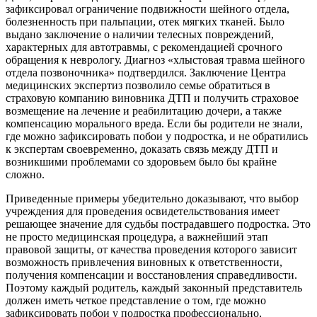
зафиксировал ограничение подвижности шейного отдела,
болезненность при пальпации, отек мягких тканей. Было
выдано заключение о наличии телесных повреждений,
характерных для автотравмы, с рекомендацией срочного
обращения к неврологу. Диагноз «хлыстовая травма шейного
отдела позвоночника» подтвердился. Заключение Центра
медицинских экспертиз позволило семье обратиться в
страховую компанию виновника ДТП и получить страховое
возмещение на лечение и реабилитацию дочери, а также
компенсацию морального вреда. Если бы родители не знали,
где можно зафиксировать побои у подростка, и не обратились
к экспертам своевременно, доказать связь между ДТП и
возникшими проблемами со здоровьем было бы крайне
сложно.
Приведенные примеры убедительно доказывают, что выбор
учреждения для проведения освидетельствования имеет
решающее значение для судьбы пострадавшего подростка. Это
не просто медицинская процедура, а важнейший этап
правовой защиты, от качества проведения которого зависит
возможность привлечения виновных к ответственности,
получения компенсации и восстановления справедливости.
Поэтому каждый родитель, каждый законный представитель
должен иметь четкое представление о том, где можно
зафиксировать побои у подростка профессионально,