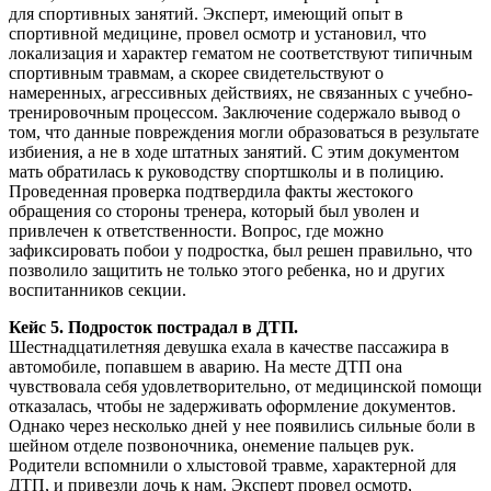
для спортивных занятий. Эксперт, имеющий опыт в
спортивной медицине, провел осмотр и установил, что
локализация и характер гематом не соответствуют типичным
спортивным травмам, а скорее свидетельствуют о
намеренных, агрессивных действиях, не связанных с учебно-
тренировочным процессом. Заключение содержало вывод о
том, что данные повреждения могли образоваться в результате
избиения, а не в ходе штатных занятий. С этим документом
мать обратилась к руководству спортшколы и в полицию.
Проведенная проверка подтвердила факты жестокого
обращения со стороны тренера, который был уволен и
привлечен к ответственности. Вопрос, где можно
зафиксировать побои у подростка, был решен правильно, что
позволило защитить не только этого ребенка, но и других
воспитанников секции.
Кейс 5. Подросток пострадал в ДТП.
Шестнадцатилетняя девушка ехала в качестве пассажира в
автомобиле, попавшем в аварию. На месте ДТП она
чувствовала себя удовлетворительно, от медицинской помощи
отказалась, чтобы не задерживать оформление документов.
Однако через несколько дней у нее появились сильные боли в
шейном отделе позвоночника, онемение пальцев рук.
Родители вспомнили о хлыстовой травме, характерной для
ДТП, и привезли дочь к нам. Эксперт провел осмотр,