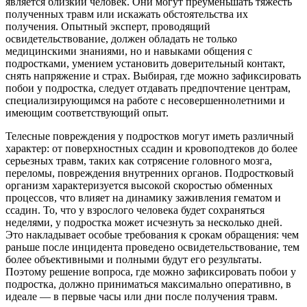
является близкий человек. Они могут преуменьшать тяжесть
полученных травм или искажать обстоятельства их
получения. Опытный эксперт, проводящий
освидетельствование, должен обладать не только
медицинскими знаниями, но и навыками общения с
подростками, умением установить доверительный контакт,
снять напряжение и страх. Выбирая, где можно зафиксировать
побои у подростка, следует отдавать предпочтение центрам,
специализирующимся на работе с несовершеннолетними и
имеющим соответствующий опыт.
Телесные повреждения у подростков могут иметь различный
характер: от поверхностных ссадин и кровоподтеков до более
серьезных травм, таких как сотрясение головного мозга,
переломы, повреждения внутренних органов. Подростковый
организм характеризуется высокой скоростью обменных
процессов, что влияет на динамику заживления гематом и
ссадин. То, что у взрослого человека будет сохраняться
неделями, у подростка может исчезнуть за несколько дней.
Это накладывает особые требования к срокам обращения: чем
раньше после инцидента проведено освидетельствование, тем
более объективными и полными будут его результаты.
Поэтому решение вопроса, где можно зафиксировать побои у
подростка, должно приниматься максимально оперативно, в
идеале — в первые часы или дни после получения травм.