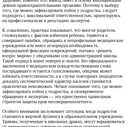
здоровью. Именно этот вывод ляжет в основу квалификации
деяния правоохранительными органами. Поэтому к выбору
того, где можно зафиксировать побои у подростка, следует
подходить с максимальной ответственностью, ориентируясь
на профессионализм и репутацию экспертов.
К сожалению, практика показывает, что многие родители,
столкнувшись с фактом избиения ребенка, теряются и
совершают ошибки, обращаясь в непрофильные медицинские
учреждения или вовсе игнорируя необходимость
официальной фиксации повреждений, пытаясь «решить
вопрос миром» с обидчиками или администрацией школы.
Такой подход в корне неверен и опасен. Без официального
заключения о медицинском освидетельствовании слова
пострадавшего остаются голословными, обидчик может
избежать ответственности, а в случае повторных инцидентов
доказать систематический характер насилия становится
практически невозможно. Четкое понимание того, где можно
зафиксировать побои у подростка, и своевременное
обращение к экспертам — это единственно правильная
стратегия защиты прав несовершеннолетнего.
Особого внимания заслуживает ситуация, когда подросток
становится жертвой буллинга в образовательном учреждении.
Травмы, полученные в школьных драках, могут варьироваться
от незначительных синяков до серьезных повреждений,