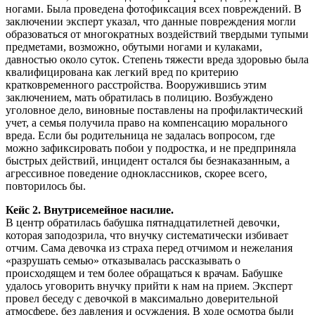
ногами. Была проведена фотофиксация всех повреждений. В
заключении эксперт указал, что данные повреждения могли
образоваться от многократных воздействий твердыми тупыми
предметами, возможно, обутыми ногами и кулаками,
давностью около суток. Степень тяжести вреда здоровью была
квалифицирована как легкий вред по критерию
кратковременного расстройства. Вооружившись этим
заключением, мать обратилась в полицию. Возбуждено
уголовное дело, виновные поставлены на профилактический
учет, а семья получила право на компенсацию морального
вреда. Если бы родительница не задалась вопросом, где
можно зафиксировать побои у подростка, и не предприняла
быстрых действий, инцидент остался бы безнаказанным, а
агрессивное поведение одноклассников, скорее всего,
повторилось бы.
Кейс 2. Внутрисемейное насилие.
В центр обратилась бабушка пятнадцатилетней девочки,
которая заподозрила, что внучку систематически избивает
отчим. Сама девочка из страха перед отчимом и нежелания
«разрушать семью» отказывалась рассказывать о
происходящем и тем более обращаться к врачам. Бабушке
удалось уговорить внучку прийти к нам на прием. Эксперт
провел беседу с девочкой в максимально доверительной
атмосфере, без давления и осуждения. В ходе осмотра были