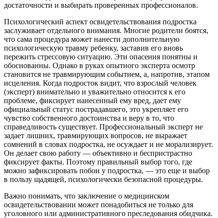
достаточности и выбирать проверенных профессионалов.
Психологический аспект освидетельствования подростка
заслуживает отдельного внимания. Многие родители боятся,
что сама процедура может нанести дополнительную
психологическую травму ребенку, заставив его вновь
пережить стрессовую ситуацию. Эти опасения понятны и
обоснованны. Однако в руках опытного эксперта осмотр
становится не травмирующим событием, а, напротив, этапом
исцеления. Когда подросток видит, что взрослый человек
(эксперт) внимательно и уважительно относится к его
проблеме, фиксирует нанесенный ему вред, дает ему
официальный статус пострадавшего, это укрепляет его
чувство собственного достоинства и веру в то, что
справедливость существует. Профессиональный эксперт не
задает лишних, травмирующих вопросов, не выражает
сомнений в словах подростка, не осуждает и не морализирует.
Он делает свою работу — объективно и беспристрастно
фиксирует факты. Поэтому правильный выбор того, где
можно зафиксировать побои у подростка, — это еще и выбор
в пользу щадящей, психологически безопасной процедуры.
Важно понимать, что заключение о медицинском
освидетельствовании может понадобиться не только для
уголовного или административного преследования обидчика.