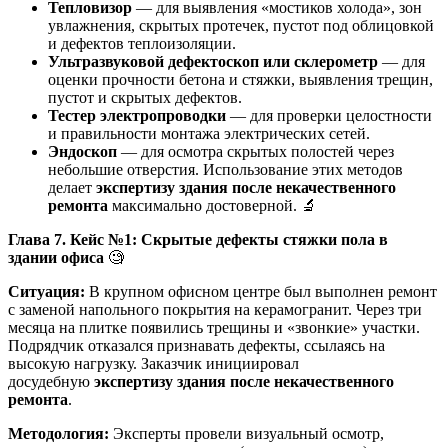
Тепловизор
— для выявления «мостиков холода», зон
увлажнения, скрытых протечек, пустот под облицовкой
и дефектов теплоизоляции.
Ультразвуковой дефектоскоп или склерометр
— для
оценки прочности бетона и стяжки, выявления трещин,
пустот и скрытых дефектов.
Тестер электропроводки
— для проверки целостности
и правильности монтажа электрических сетей.
Эндоскоп
— для осмотра скрытых полостей через
небольшие отверстия. Использование этих методов
делает
экспертизу здания после некачественного
ремонта
максимально достоверной. 🔬
Глава 7. Кейс №1: Скрытые дефекты стяжки пола в
здании офиса
🧐
Ситуация:
В крупном офисном центре был выполнен ремонт
с заменой напольного покрытия на керамогранит. Через три
месяца на плитке появились трещины и «звонкие» участки.
Подрядчик отказался признавать дефекты, ссылаясь на
высокую нагрузку. Заказчик инициировал
досудебную
экспертизу здания после некачественного
ремонта
.
Методология:
Эксперты провели визуальный осмотр,