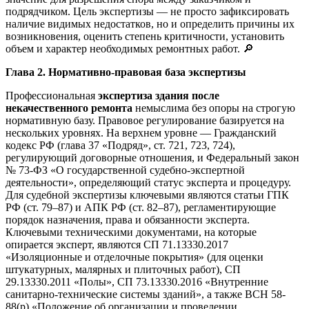
подрядчиком. Цель экспертизы — не просто зафиксировать
наличие видимых недостатков, но и определить причины их
возникновения, оценить степень критичности, установить
объем и характер необходимых ремонтных работ. 🔎
Глава 2. Нормативно-правовая база экспертизы
Профессиональная
экспертиза здания после
некачественного ремонта
немыслима без опоры на строгую
нормативную базу. Правовое регулирование базируется на
нескольких уровнях. На верхнем уровне — Гражданский
кодекс РФ (глава 37 «Подряд», ст. 721, 723, 724),
регулирующий договорные отношения, и Федеральный закон
№ 73-ФЗ «О государственной судебно-экспертной
деятельности», определяющий статус эксперта и процедуру.
Для судебной экспертизы ключевыми являются статьи ГПК
РФ (ст. 79–87) и АПК РФ (ст. 82–87), регламентирующие
порядок назначения, права и обязанности эксперта.
Ключевыми техническими документами, на которые
опирается эксперт, являются СП 71.13330.2017
«Изоляционные и отделочные покрытия» (для оценки
штукатурных, малярных и плиточных работ), СП
29.13330.2011 «Полы», СП 73.13330.2016 «Внутренние
санитарно-технические системы зданий», а также ВСН 58-
88(р) «Положение об организации и проведении