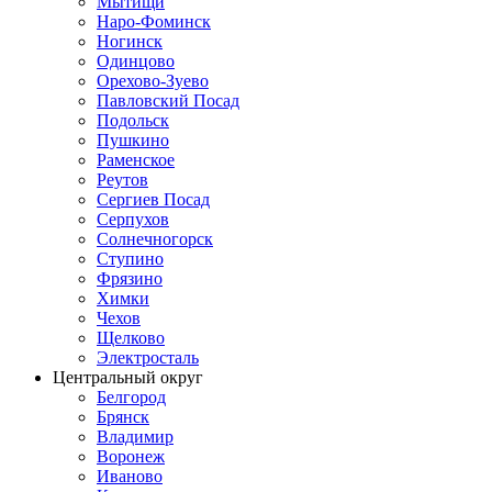
Мытищи
Наро-Фоминск
Ногинск
Одинцово
Орехово-Зуево
Павловский Посад
Подольск
Пушкино
Раменское
Реутов
Сергиев Посад
Серпухов
Солнечногорск
Ступино
Фрязино
Химки
Чехов
Щелково
Электросталь
Центральный округ
Белгород
Брянск
Владимир
Воронеж
Иваново