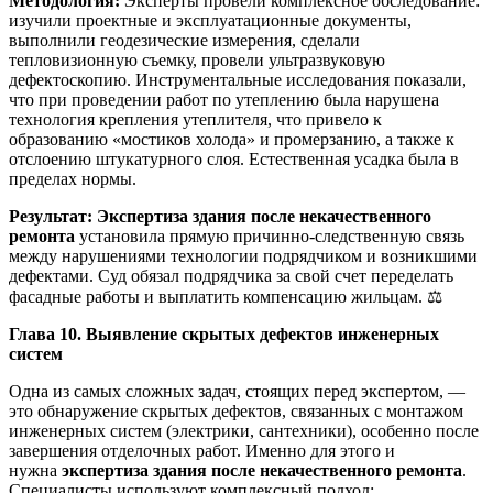
Методология:
Эксперты провели комплексное обследование:
изучили проектные и эксплуатационные документы,
выполнили геодезические измерения, сделали
тепловизионную съемку, провели ультразвуковую
дефектоскопию. Инструментальные исследования показали,
что при проведении работ по утеплению была нарушена
технология крепления утеплителя, что привело к
образованию «мостиков холода» и промерзанию, а также к
отслоению штукатурного слоя. Естественная усадка была в
пределах нормы.
Результат:
Экспертиза здания после некачественного
ремонта
установила прямую причинно-следственную связь
между нарушениями технологии подрядчиком и возникшими
дефектами. Суд обязал подрядчика за свой счет переделать
фасадные работы и выплатить компенсацию жильцам. ⚖️
Глава 10. Выявление скрытых дефектов инженерных
систем
Одна из самых сложных задач, стоящих перед экспертом, —
это обнаружение скрытых дефектов, связанных с монтажом
инженерных систем (электрики, сантехники), особенно после
завершения отделочных работ. Именно для этого и
нужна
экспертиза здания после некачественного ремонта
.
Специалисты используют комплексный подход: