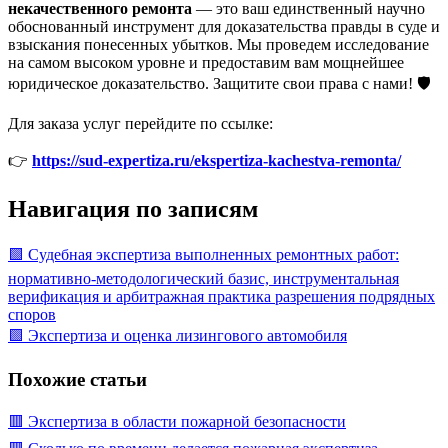
некачественного ремонта
— это ваш единственный научно
обоснованный инструмент для доказательства правды в суде и
взыскания понесенных убытков. Мы проведем исследование
на самом высоком уровне и предоставим вам мощнейшее
юридическое доказательство. Защитите свои права с нами! 🛡️
Для заказа услуг перейдите по ссылке:
👉
https://sud-expertiza.ru/ekspertiza-kachestva-remonta/
Навигация по записям
🟩 Судебная экспертиза выполненных ремонтных работ:
нормативно-методологический базис, инструментальная
верификация и арбитражная практика разрешения подрядных
споров
🟩 Экспертиза и оценка лизингового автомобиля
Похожие статьи
🟥 Экспертиза в области пожарной безопасности