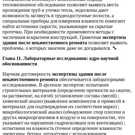
тепловизионное обследование позволяет выявить места
прохождения труб и утечки тепла, эндоскопы дают
возможность заглянуть в труднодоступные полости, а
специальные приборы для измерения влажности помогают
найти источники сырости, указывающие на скрытые
протечки. При необходимости применяются методы с
частичным вскрытием конструкций. Грамотная
экспертиза
здания после некачественного ремонта
позволяет выявить
проблемы, о которых заказчик даже не догадывался. 🔧
Глава 11. Лабораторные исследования: ядро научной
обоснованности
Научная достоверность
экспертизы здания после
некачественного ремонта
обеспечивается лабораторными
исследованиями. В арсенале экспертов: испытания
строительных материалов (определение прочности на сжатие,
на растяжение, на изгиб; установление состава смесей) ;
химический анализ (выявление компонентов и примесей в
материалах для подтверждения их соответствия марке) ;
микробиологический анализ (обнаружение спор плесени и
других микроорганизмов в воздухе и на поверхностях, что
указывает на нарушения гидроизоляции или вентиляции) ;
испытания на влажность (точное определение влажности
древесины, бетона, штукатурки с использованием