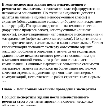
В ходе
экспертизы здания после некачественного
ремонта
все выявленные недостатки классифицируются по
нескольким основаниям. По степени видимости дефекты
делятся на явные (видимые невооруженным глазом) и
скрытые (обнаруживаемые только приборами или вскрытием
конструкций). По происхождению — на технологические
(нарушение процесса работ), конструктивные (ошибки
проекта), эксплуатационные (неправильное использование) и
материальные (дефекты самих материалов). По критичности
— на критические, значительные и малозначительные. Четкая
классификация позволяет эксперту объективно оценить
масштаб проблемы и определить, является ли
экспертиза
здания после некачественного ремонта
основанием для
взыскания полной стоимости работ или только частичной
компенсации. Типичные нарушения: завышение стоимости
материалов, замена материалов на более дешевые, плохое
качество отделки, нарушения при монтаже инженерных
коммуникаций, несоответствие работ строительным нормам.
🧱
Глава 5. Пошаговый механизм проведения экспертизы
Процесс
экспертизы здания после некачественного
ремонта
строго регламентирован и включает несколько
обязательных этапов.